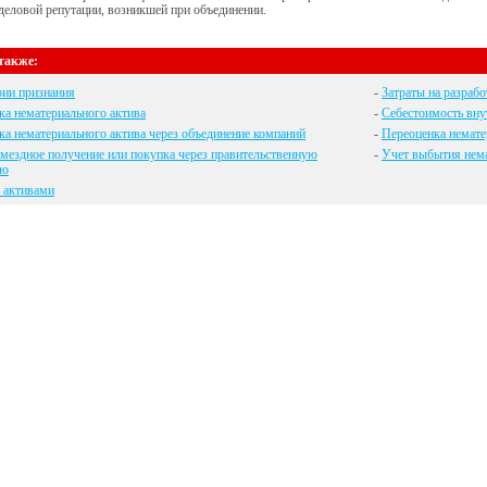
деловой репутации, возникшей при объединении.
также:
рии признания
-
Затраты на разрабо
а нематериального актива
-
Себестоимость вну
а нематериального актива через объединение компаний
-
Переоценка немате
мездное получение или покупка через правительственную
-
Учет выбытия нем
ию
 активами