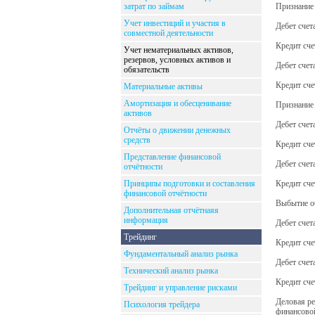
затрат по займам
Признание
Учет инвестиций и участия в
Дебет счет
совместной деятельности
Кредит сче
Учет нематериальных активов,
резервов, условных активов и
Дебет счет
обязательств
Кредит сче
Материальные активы
Амортизация и обесценивание
Признание 
активов
Дебет счет
Отчёты о движении денежных
средств
Кредит сче
Представление финансовой
Дебет счет
отчётности
Принципы подготовки и составления
Кредит сче
финансовой отчётности
Выбытие о
Дополнительная отчётнаяя
информация
Дебет счет
Трейдинг
Кредит сче
Фундаментальный анализ рынка
Дебет сче
Технический анализ рынка
Кредит сче
Трейдинг и управление рисками
Деловая ре
Психология трейдера
финансовой