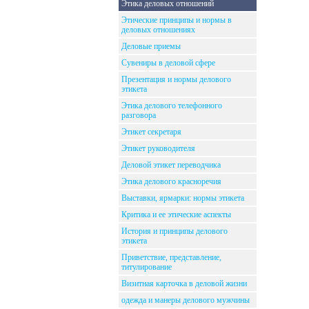
Этика деловых отношений
Этические принципы и нормы в
деловых отношениях
Деловые приемы
Сувениры в деловой сфере
Презентация и нормы делового
этикета
Этика делового телефонного
разговора
Этикет секретаря
Этикет руководителя
Деловой этикет переводчика
Этика делового красноречия
Выставки, ярмарки: нормы этикета
Критика и ее этические аспекты
История и принципы делового
этикета
Приветствие, представление,
титулирование
Визитная карточка в деловой жизни
одежда и манеры делового мужчины