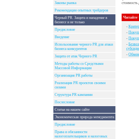
Законы рынка
стоимость 
Рекомендации опытных трейдеров
Читайте 
Черный PR. Защита и нападение в
бизнесе и не только
-
Крите
Предисловие
-
Покупк
Введение
-
Покупк
-
Безвоз
Использование черного PR для атаки
субсид
бизнеса конкурентов
-
Обмен
Защита от атак Черного PR
Методы работы со Средствами
Массовой Информации
Организация PR работы
Реализация PR проектов своими
силами
Структура PR кампании
Послесловие
Статьи на нашем сайте
Экономическая природа менеджмента
Предисловие
Права и обязанности
налогоплательщиков и налоговых