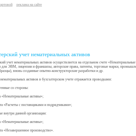
тартовой
реклама на сайте
терский учет нематериальных активов
кий учет нематериальных активов осуществляется на отдельном счете «Нематериальные
для ЭВМ, лицензии и франшизы, авторские права, патенты, торговые марки, промышлен
разцы), вновь созданные опытно-конструкторские разработки и др.
нематериальных активов в бухгалтерском учете отражается проводками:
тенные со стороны:
а «Нематериальные активы»;
та «Расчеты с поставщиками и подрядчиками»;
ые внутри данной организации:
а «Нематериальные активы»;
та «Незавершенное производство».