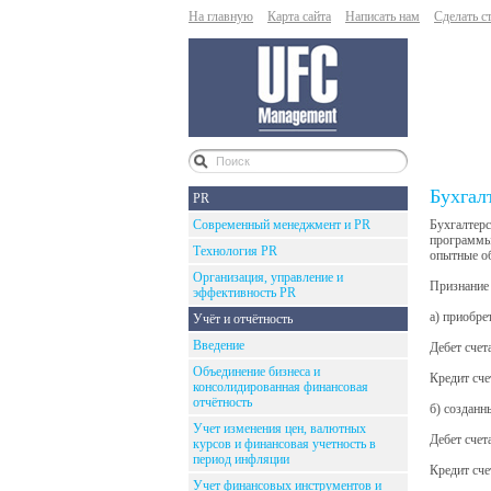
На главную
Карта сайта
Написать нам
Сделать с
Бухгал
PR
Современный менеджмент и PR
Бухгалтерс
программы 
Технология PR
опытные об
Организация, управление и
Признание 
эффективность PR
а) приобре
Учёт и отчётность
Введение
Дебет счет
Объединение бизнеса и
Кредит сче
консолидированная финансовая
отчётность
б) созданн
Учет изменения цен, валютных
Дебет счет
курсов и финансовая учетность в
период инфляции
Кредит сче
Учет финансовых инструментов и