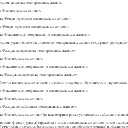
 суммы дооценки нематериальных активов:
а «Нематериальные активы»;
та «Резерв переоценки нематериальных активов»;
а «Резерв переоценки нематериальных активов»;
та «Накопительная амортизация по нематериальным активам».
суммы уценки (снижения стоимости) нематериальных активов сверх ранее проведенных
а «Расходы на переоценку нематериальных активов»;
та «Нематериальные активы»;
а «Накопительная амортизация по нематериальным активам»;
та «Расходы на переоценку нематериальных активов».
бъектов нематериальных активов отражается следующими бухгалтерскими проводками:
а «Накопительная амортизация по нематериальным активам»;
та «Нематериальные активы»;
та «Расходы по выбывшим нематериальным активам»;
та «Нематериальные активы» (на недоамортизи-рованную стоимость выбывшего актива)
путация фирмы (гудвилл) отражается в составе нематериальных активов только в консо
 отчетности отражаются финансовые вложения в приобретение компаний и объединение 