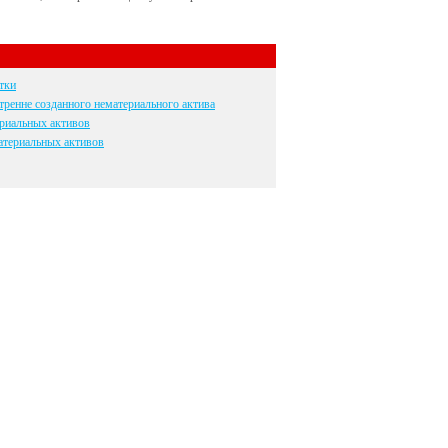
тки
тренне созданного нематериального актива
риальных активов
атериальных активов