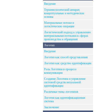
Введение
Терминологический аппарат,
концептуальные и методические
основы
Материальные потоки и
логистические операции
Логистический подход к управлению
материальными потоками в сферах
производства и обращения
Логотип
Введение
Логотип как способ представления
Логотип как средство идентификации
Роль Логотипа в процессе
коммуникации
Создание Логотипа и управление
системой средств визуальной
идентификации
Различные типы логотипов
Логотип как идентификационная
система
Заключение