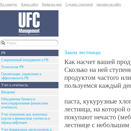
На главную
Карта сайта
Написать нам
Сделать стартовой
реклама на сайте
Закон лестницы
PR
Современный менеджмент и PR
Как насчет вашей прод
Технология PR
Сколько на ней ступене
Организация, управление и
продуктом частого или
эффективность PR
пользуемся каждый день
Учёт и отчётность
Введение
Объединение бизнеса и
паста, кукурузные хло
консолидированная финансовая
отчётность
лестница, на которой 
Учет изменения цен, валютных
покупают нечасто (меб
курсов и финансовая учетность в
период инфляции
лестнице с небольшим 
Учет финансовых инструментов и