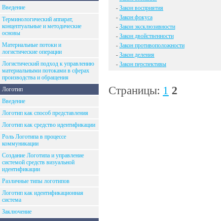
Введение
-
Закон восприятия
-
Закон фокуса
Терминологический аппарат,
концептуальные и методические
-
Закон эксклюзивности
основы
-
Закон двойственности
Материальные потоки и
-
Закон противоположности
логистические операции
-
Закон деления
Логистический подход к управлению
-
Закон перспективы
материальными потоками в сферах
производства и обращения
Страницы:
1
2
Логотип
Введение
Логотип как способ представления
Логотип как средство идентификации
Роль Логотипа в процессе
коммуникации
Создание Логотипа и управление
системой средств визуальной
идентификации
Различные типы логотипов
Логотип как идентификационная
система
Заключение