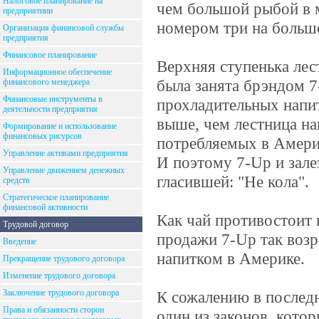
Налоговое планирование на
чем большой рыбой в 
предприятиии
номером три на больш
Организация финансовой службы
предприятия
Финансовое планирование
Верхняя ступенька ле
Информационное обеспечение
была занята брэндом 7-
финансового менеджера
Финансовые инструменты в
прохладительных напитк
деятельности предприятия
выше, чем лестница на
Формирование и использование
финансовых рисурсов
потребляемых в Америк
Управление активами предприятия
И поэтому 7-Up и зале
Управление движением денежных
гласившей: "Не кола".
средств
Стратегическое планирование
финансовой активности
Как чай противостоит 
Трудовой договор
продажи 7-Up так возр
Введение
напитком в Америке.
Прекращение трудового договора
Изменение трудового договора
Заключение трудового договора
К сожалению в последн
Права и обязанности сторон
один из законов, кото