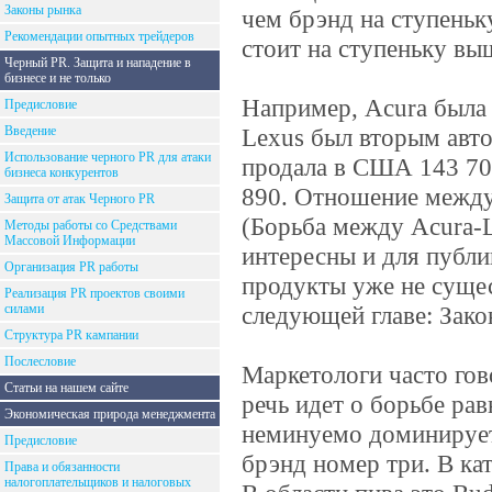
Законы рынка
чем брэнд на ступеньк
Рекомендации опытных трейдеров
стоит на ступеньку выш
Черный PR. Защита и нападение в
бизнесе и не только
Например, Acura была 
Предисловие
Введение
Lexus был вторым автом
Использование черного PR для атаки
продала в США 143 708 
бизнеса конкурентов
890. Отношение между 
Защита от атак Черного PR
(Борьба между Acura-Le
Методы работы со Средствами
Массовой Информации
интересны и для публи
Организация PR работы
продукты уже не сущес
Реализация PR проектов своими
силами
следующей главе: Зако
Структура PR кампании
Послесловие
Маркетологи часто гов
Статьи на нашем сайте
речь идет о борьбе рав
Экономическая природа менеджмента
неминуемо доминирует 
Предисловие
брэнд номер три. В кат
Права и обязанности
налогоплательщиков и налоговых