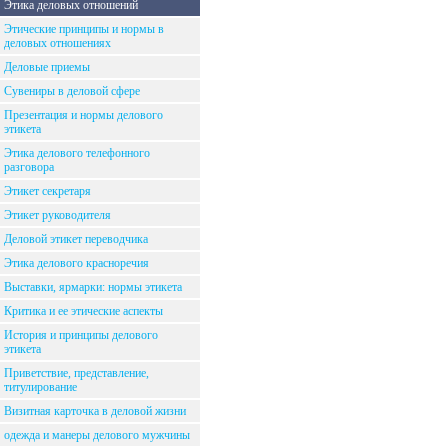
Этика деловых отношений
Этические принципы и нормы в
деловых отношениях
Деловые приемы
Сувениры в деловой сфере
Презентация и нормы делового
этикета
Этика делового телефонного
разговора
Этикет секретаря
Этикет руководителя
Деловой этикет переводчика
Этика делового красноречия
Выставки, ярмарки: нормы этикета
Критика и ее этические аспекты
История и принципы делового
этикета
Приветствие, представление,
титулирование
Визитная карточка в деловой жизни
одежда и манеры делового мужчины