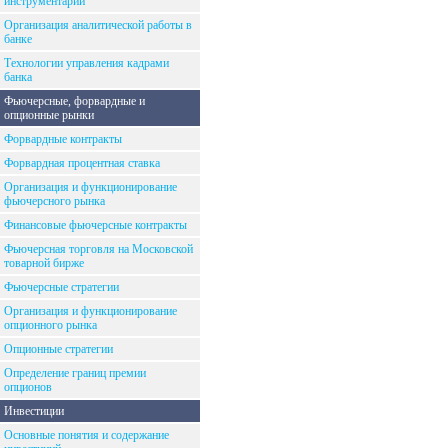
инструментарий
Организация аналитической работы в
банке
Технологии управления кадрами
банка
Фьючерсные, форвардные и
опционные рынки
Форвардные контракты
Форвардная процентная ставка
Организация и функционирование
фьючерсного рынка
Финансовые фьючерсные контракты
Фьючерсная торговля на Московской
товарной бирже
Фьючерсные стратегии
Организация и функционирование
опционного рынка
Опционные стратегии
Определение границ премии
опционов
Инвестиции
Основные понятия и содержание