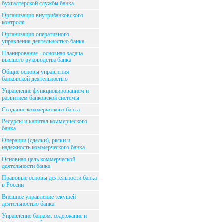
бухгалтерской службы банка
Организация внутрибанковского
контроля
Организация оперативного
управления деятельностью банка
Планирование - основная задача
высшего руководства банка
Общие основы управления
банковской деятельностью
Управление функционированием и
развитием банковской системы
Создание коммерческого банка
Ресурсы и капитал коммерческого
банка
Операции (сделки), риски и
надежность коммерческого банка
Основная цель коммерческой
деятельности банка
Правовые основы деятельности банка
в России
Внешнее управление текущей
деятельностью банка
Управление банком: содержание и