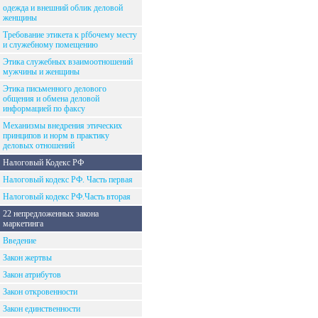
одежда и внешний облик деловой
женщины
Требование этикета к рfбочему месту
и служебному помещению
Этика служебных взаимоотношений
мужчины и женщины
Этика письменного делового
общения и обмена деловой
информацией по факсу
Механизмы внедрения этических
принципов и норм в практику
деловых отношений
Налоговый Кодекс РФ
Налоговый кодекс РФ. Часть первая
Налоговый кодекс РФ.Часть вторая
22 непредложенных закона
маркетинга
Введение
Закон жертвы
Закон атрибутов
Закон откровенности
Закон единственности