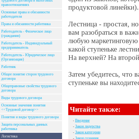
трудового договора в налоговых
правоотношениях
продуктовой линейки).
Основные права и обязанности
работодателя
Лестница - простая, но
Права и обязанности работника
вам разобраться в важ
Работодатель - Физическое лицо
(гражданин)
любую маркетинговую 
Работодатель - Индивидуальный
какой ступеньке лестн
предприниматель
Работодатель - Юридическое лицо
На верхней? На второй
(Организация)
Работник
Затем убедитесь, что 
Общее понятие сторон трудового
договора
ступеньке вы находитес
Общеправовые свойства трудового
договора
Виды трудового договора
Основные значения понятия
Читайте также:
<<Трудовой договор>>
Понятия и виды трудового договора
-
Введение
Защита персональных данных
-
Закон лидерства
работника
-
Закон категории
Логистика
-
Закон сознания