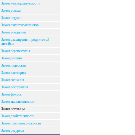
Закон непредсказуемости
Закон успеха
Закон неудачи
Закон очковтирательства
Закон ускорения
Закон расширения продуктовой
линейки
Закон перспективы
Закон деления
Закон лидерства
Закон категории
Закон сознания
Закон восприятия
Закон фокуса
Закон эксклюзивности
Закон лестницы
Закон двойственности
Закон противоположности
Закон ресурсов