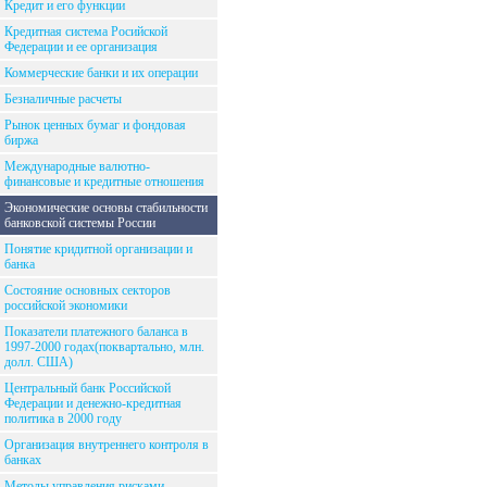
Кредит и его функции
Кредитная система Росийской
Федерации и ее организация
Коммерческие банки и их операции
Безналичные расчеты
Рынок ценных бумаг и фондовая
биржа
Международные валютно-
финансовые и кредитные отношения
Экономические основы стабильности
банковской системы России
Понятие кридитной организации и
банка
Состояние основных секторов
российской экономики
Показатели платежного баланса в
1997-2000 годах(поквартально, млн.
долл. США)
Центральный банк Российской
Федерации и денежно-кредитная
политика в 2000 году
Организация внутреннего контроля в
банках
Методы управления рисками