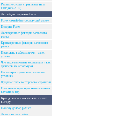
Развитие систем управления типа
ERP(типа APS)
Детрейдинг на рынке Forex
Forex-самый быстрорастущий рынок
История Forex
Долгосрочные факторы валютного
рынка
Краткосрочные факторы валютного
рынка
Правильно выбрать время - залог
успеха
Что такое валютные корреляции и как
трейдеры их используют
Параметры торговли в различных
условиях
Фундаментальные торговые стратегии
Описание и характеристики основных
валютных пар
Крах доллара и как извлечь из него
выгоду
Почему доллар рухнет
Деньги тогда и сейчас