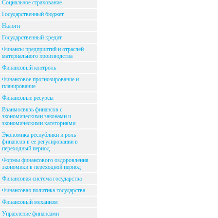
Социальное страхование
Государственный бюджет
Налоги
Государственный кредит
Финансы предприятий и отраслей
материального производства
Финансовый контроль
Финансовое прогнозирование и
планирование
Финансовые ресурсы
Взаимосвязь финансов с
экономическими законами и
экономическими категориями
Экономика республики и роль
финансов в ее регулировании в
переходный период
Формы финансового оздоровления
экономики в переходной период
Финансовая система государства
Финансовая политика государства
Финансовый механизм
Управление финансами