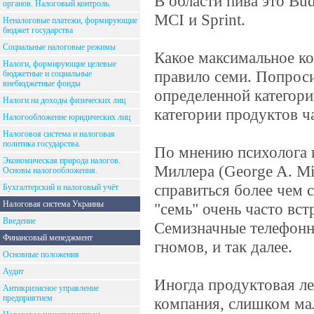
В области пива это Bud
органов. Налоговый контроль.
MCI и Sprint.
Неналоговые платежи, формирующие
бюджет государства
Социальные налоговые режимы
Какое максимальное ко
Налоги, формирующие целевые
правило семи. Попроси
бюджетные и социальные
внебюджетные фонды
определенной категори
Налоги на доходы физических лиц
категории продуктов ч
Налогообложение юридических лиц
Налоговоя система и налоговая
политика государства.
По мнению психолога 
Экономическая природа налогов.
Миллера (George A. Mil
Основы налогообложения.
справиться более чем
Бухгалтерский и налоговый учёт
Налоговая система Украины
"семь" очень часто вс
Введение
Семизначные телефонны
Финансовый менеджмент
гномов, и так далее.
Основные положения
Аудит
Иногда продуктовая ле
Антикризисное управление
предприятием
компания, слишком ма