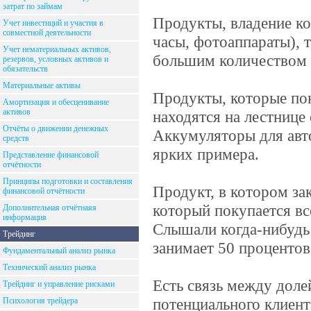
затрат по займам
Продукты, владение ко
Учет инвестиций и участия в
совместной деятельности
часы, фотоаппараты), 
Учет нематериальных активов,
большим количеством с
резервов, условных активов и
обязательств
Материальные активы
Продукты, которые по
Амортизация и обесценивание
активов
находятся на лестнице
Отчёты о движении денежных
Аккумуляторы для авто
средств
ярких примера.
Представление финансовой
отчётности
Принципы подготовки и составления
Продукт, в котором за
финансовой отчётности
который покупается вс
Дополнительная отчётнаяя
информация
Слышали когда-нибудь о
Трейдинг
занимает 50 процентов
Фундаментальный анализ рынка
Технический анализ рынка
Есть связь между доле
Трейдинг и управление рисками
потенциального клиент
Психология трейдера