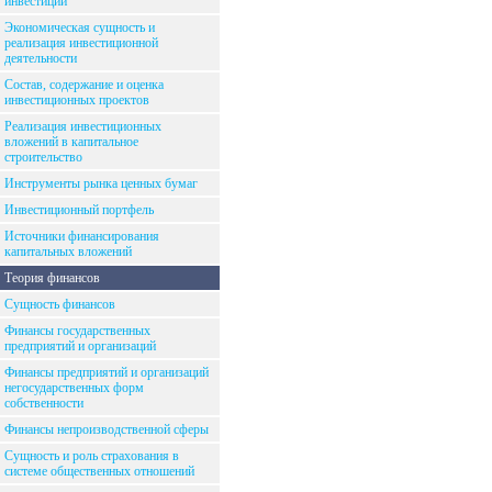
инвестиций
Экономическая сущность и
реализация инвестиционной
деятельности
Состав, содержание и оценка
инвестиционных проектов
Реализация инвестиционных
вложений в капитальное
строительство
Инструменты рынка ценных бумаг
Инвестиционный портфель
Источники финансирования
капитальных вложений
Теория финансов
Сущность финансов
Финансы государственных
предприятий и организаций
Финансы предприятий и организаций
негосударственных форм
собственности
Финансы непроизводственной сферы
Сущность и роль страхования в
системе общественных отношений