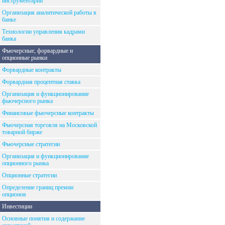
инструментарий
Организация аналитической работы в
банке
Технологии управления кадрами
банка
Фьючерсные, форвардные и
опционные рынки
Форвардные контракты
Форвардная процентная ставка
Организация и функционирование
фьючерсного рынка
Финансовые фьючерсные контракты
Фьючерсная торговля на Московской
товарной бирже
Фьючерсные стратегии
Организация и функционирование
опционного рынка
Опционные стратегии
Определение границ премии
опционов
Инвестиции
Основные понятия и содержание