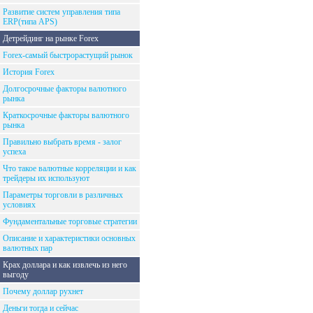
Развитие систем управления типа
ERP(типа APS)
Детрейдинг на рынке Forex
Forex-самый быстрорастущий рынок
История Forex
Долгосрочные факторы валютного
рынка
Краткосрочные факторы валютного
рынка
Правильно выбрать время - залог
успеха
Что такое валютные корреляции и как
трейдеры их используют
Параметры торговли в различных
условиях
Фундаментальные торговые стратегии
Описание и характеристики основных
валютных пар
Крах доллара и как извлечь из него
выгоду
Почему доллар рухнет
Деньги тогда и сейчас