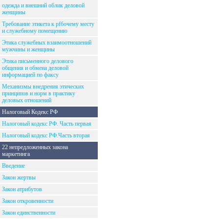
одежда и внешний облик деловой
женщины
Требование этикета к рfбочему месту
и служебному помещению
Этика служебных взаимоотношений
мужчины и женщины
Этика письменного делового
общения и обмена деловой
информацией по факсу
Механизмы внедрения этических
принципов и норм в практику
деловых отношений
Налоговый Кодекс РФ
Налоговый кодекс РФ. Часть первая
Налоговый кодекс РФ.Часть вторая
22 непредложенных закона
маркетинга
Введение
Закон жертвы
Закон атрибутов
Закон откровенности
Закон единственности