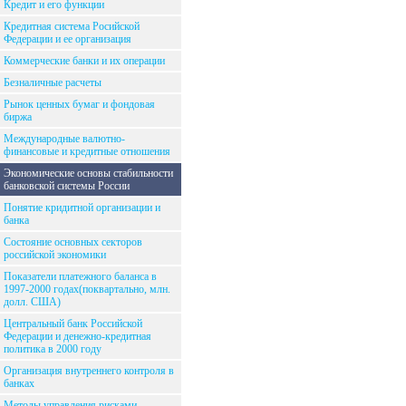
Кредит и его функции
Кредитная система Росийской
Федерации и ее организация
Коммерческие банки и их операции
Безналичные расчеты
Рынок ценных бумаг и фондовая
биржа
Международные валютно-
финансовые и кредитные отношения
Экономические основы стабильности
банковской системы России
Понятие кридитной организации и
банка
Состояние основных секторов
российской экономики
Показатели платежного баланса в
1997-2000 годах(поквартально, млн.
долл. США)
Центральный банк Российской
Федерации и денежно-кредитная
политика в 2000 году
Организация внутреннего контроля в
банках
Методы управления рисками