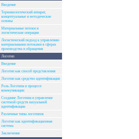
Введение
Терминологический аппарат,
концептуальные и методические
основы
Материальные потоки и
логистические операции
Логистический подход к управлению
материальными потоками в сферах
производства и обращения
Логотип
Введение
Логотип как способ представления
Логотип как средство идентификации
Роль Логотипа в процессе
коммуникации
Создание Логотипа и управление
системой средств визуальной
идентификации
Различные типы логотипов
Логотип как идентификационная
система
Заключение