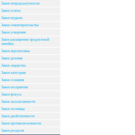
Закон непредсказуемости
Закон успеха
Закон неудачи
Закон очковтирательства
Закон ускорения
Закон расширения продуктовой
линейки
Закон перспективы
Закон деления
Закон лидерства
Закон категории
Закон сознания
Закон восприятия
Закон фокуса
Закон эксклюзивности
Закон лестницы
Закон двойственности
Закон противоположности
Закон ресурсов