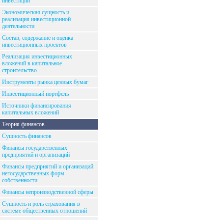
инвестиций
Экономическая сущность и
реализация инвестиционной
деятельности
Состав, содержание и оценка
инвестиционных проектов
Реализация инвестиционных
вложений в капитальное
строительство
Инструменты рынка ценных бумаг
Инвестиционный портфель
Источники финансирования
капитальных вложений
Теория финансов
Сущность финансов
Финансы государственных
предприятий и организаций
Финансы предприятий и организаций
негосударственных форм
собственности
Финансы непроизводственной сферы
Сущность и роль страхования в
системе общественных отношений