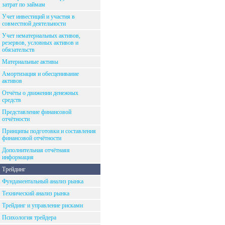
затрат по займам
Учет инвестиций и участия в
совместной деятельности
Учет нематериальных активов,
резервов, условных активов и
обязательств
Материальные активы
Амортизация и обесценивание
активов
Отчёты о движении денежных
средств
Представление финансовой
отчётности
Принципы подготовки и составления
финансовой отчётности
Дополнительная отчётнаяя
информация
Трейдинг
Фундаментальный анализ рынка
Технический анализ рынка
Трейдинг и управление рисками
Психология трейдера