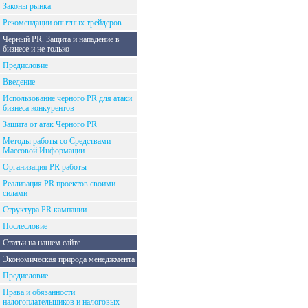
Законы рынка
Рекомендации опытных трейдеров
Черный PR. Защита и нападение в
бизнесе и не только
Предисловие
Введение
Использование черного PR для атаки
бизнеса конкурентов
Защита от атак Черного PR
Методы работы со Средствами
Массовой Информации
Организация PR работы
Реализация PR проектов своими
силами
Структура PR кампании
Послесловие
Статьи на нашем сайте
Экономическая природа менеджмента
Предисловие
Права и обязанности
налогоплательщиков и налоговых