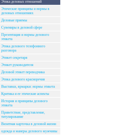
Этика деловых отношений
Этические принципы и нормы в
деловых отношениях
Деловые приемы
Сувениры в деловой сфере
Презентация и нормы делового
этикета
Этика делового телефонного
разговора
Этикет секретаря
Этикет руководителя
Деловой этикет переводчика
Этика делового красноречия
Выставки, ярмарки: нормы этикета
Критика и ее этические аспекты
История и принципы делового
этикета
Приветствие, представление,
титулирование
Визитная карточка в деловой жизни
одежда и манеры делового мужчины