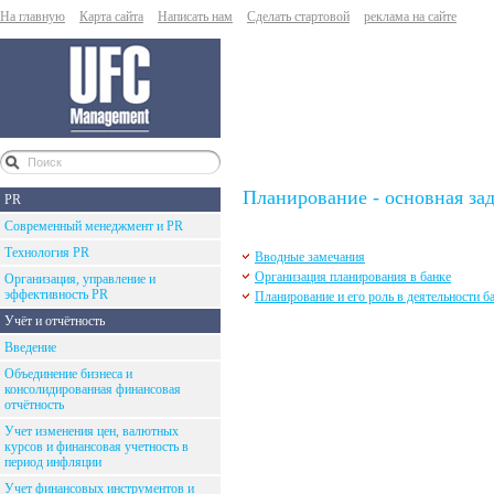
На главную
Карта сайта
Написать нам
Сделать стартовой
реклама на сайте
Планирование - основная за
PR
Современный менеджмент и PR
Технология PR
Вводные замечания
Организация планирования в банке
Организация, управление и
эффективность PR
Планирование и его роль в деятельности б
Учёт и отчётность
Введение
Объединение бизнеса и
консолидированная финансовая
отчётность
Учет изменения цен, валютных
курсов и финансовая учетность в
период инфляции
Учет финансовых инструментов и