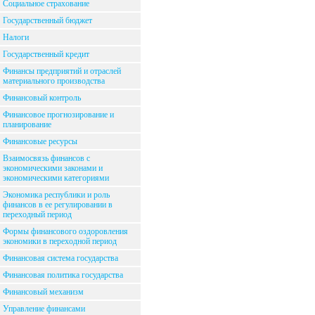
Социальное страхование
Государственный бюджет
Налоги
Государственный кредит
Финансы предприятий и отраслей
материального производства
Финансовый контроль
Финансовое прогнозирование и
планирование
Финансовые ресурсы
Взаимосвязь финансов с
экономическими законами и
экономическими категориями
Экономика республики и роль
финансов в ее регулировании в
переходный период
Формы финансового оздоровления
экономики в переходной период
Финансовая система государства
Финансовая политика государства
Финансовый механизм
Управление финансами