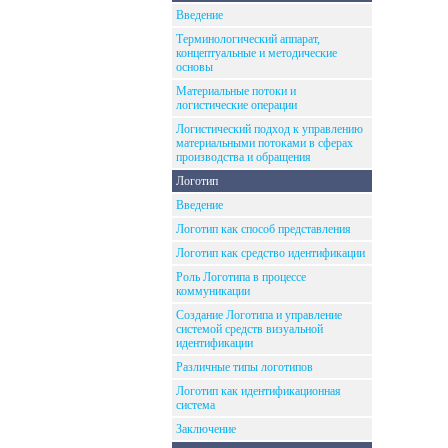
Введение
Терминологический аппарат,
концептуальные и методические
основы
Материальные потоки и
логистические операции
Логистический подход к управлению
материальными потоками в сферах
производства и обращения
Логотип
Введение
Логотип как способ представления
Логотип как средство идентификации
Роль Логотипа в процессе
коммуникации
Создание Логотипа и управление
системой средств визуальной
идентификации
Различные типы логотипов
Логотип как идентификационная
система
Заключение