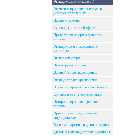
Этика деловых отношений
Этические принципы и нормы в
деловых отношениях
Деловые приемы
Сувениры в деловой сфере
Презентация и нормы делового
этикета
Этика делового телефонного
разговора
Этикет секретаря
Этикет руководителя
Деловой этикет переводчика
Этика делового красноречия
Выставки, ярмарки: нормы этикета
Критика и ее этические аспекты
История и принципы делового
этикета
Приветствие, представление,
титулирование
Визитная карточка в деловой жизни
одежда и манеры делового мужчины