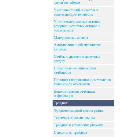
затрат по займам
Учет инвестиций и участия в
совместной деятельности
Учет нематериальных активов,
резервов, условных активов и
обязательств
Материальные активы
Амортизация и обесценивание
активов
Отчёты о движении денежных
средств
Представление финансовой
отчётности
Принципы подготовки и составления
финансовой отчётности
Дополнительная отчётнаяя
информация
Трейдинг
Фундаментальный анализ рынка
Технический анализ рынка
Трейдинг и управление рисками
Психология трейдера