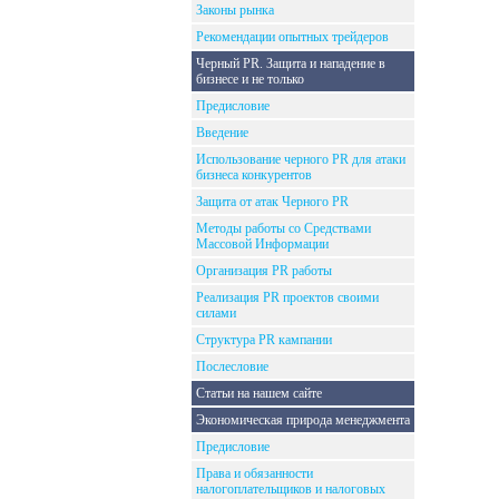
Законы рынка
Рекомендации опытных трейдеров
Черный PR. Защита и нападение в
бизнесе и не только
Предисловие
Введение
Использование черного PR для атаки
бизнеса конкурентов
Защита от атак Черного PR
Методы работы со Средствами
Массовой Информации
Организация PR работы
Реализация PR проектов своими
силами
Структура PR кампании
Послесловие
Статьи на нашем сайте
Экономическая природа менеджмента
Предисловие
Права и обязанности
налогоплательщиков и налоговых