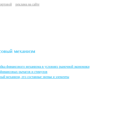
тартовой
реклама на сайте
совый механизм
ойка финансового механизма в условиях рыночной экономики
 финансовых рычагов и стимулов
ый механизм, его составные звенья и элементы