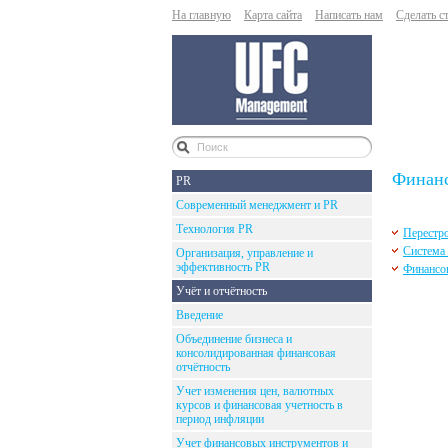
На главную
Карта сайта
Написать нам
Сделать с
Финан
PR
Современный менеджмент и PR
Технология PR
Перестр
Система
Организация, управление и
эффективность PR
Финансов
Учёт и отчётность
Введение
Объединение бизнеса и
консолидированная финансовая
отчётность
Учет изменения цен, валютных
курсов и финансовая учетность в
период инфляции
Учет финансовых инструментов и