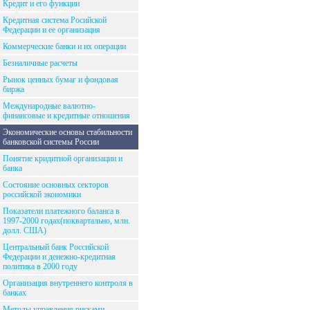
Кредит и его функции
Кредитная система Росийской
Федерации и ее организация
Коммерческие банки и их операции
Безналичные расчеты
Рынок ценных бумаг и фондовая
биржа
Международные валютно-
финансовые и кредитные отношения
Экономические основы стабильности
банковской системы России
Понятие кридитной организации и
банка
Состояние основных секторов
российской экономики
Показатели платежного баланса в
1997-2000 годах(поквартально, млн.
долл. США)
Центральный банк Российской
Федерации и денежно-кредитная
политика в 2000 году
Организация внутреннего контроля в
банках
Методы управления рисками