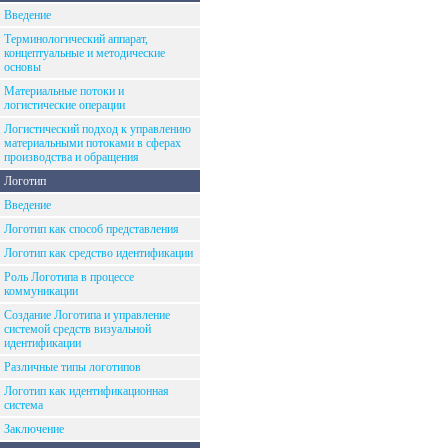
Введение
Терминологический аппарат,
концептуальные и методические
основы
Материальные потоки и
логистические операции
Логистический подход к управлению
материальными потоками в сферах
производства и обращения
Логотип
Введение
Логотип как способ представления
Логотип как средство идентификации
Роль Логотипа в процессе
коммуникации
Создание Логотипа и управление
системой средств визуальной
идентификации
Различные типы логотипов
Логотип как идентификационная
система
Заключение