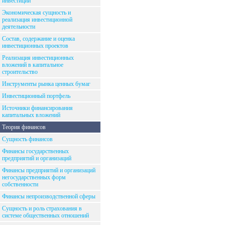
инвестиций
Экономическая сущность и
реализация инвестиционной
деятельности
Состав, содержание и оценка
инвестиционных проектов
Реализация инвестиционных
вложений в капитальное
строительство
Инструменты рынка ценных бумаг
Инвестиционный портфель
Источники финансирования
капитальных вложений
Теория финансов
Сущность финансов
Финансы государственных
предприятий и организаций
Финансы предприятий и организаций
негосударственных форм
собственности
Финансы непроизводственной сферы
Сущность и роль страхования в
системе общественных отношений