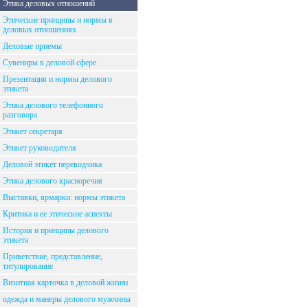
Этика деловых отношений
Этические принципы и нормы в
деловых отношениях
Деловые приемы
Сувениры в деловой сфере
Презентация и нормы делового
этикета
Этика делового телефонного
разговора
Этикет секретаря
Этикет руководителя
Деловой этикет переводчика
Этика делового красноречия
Выставки, ярмарки: нормы этикета
Критика и ее этические аспекты
История и принципы делового
этикета
Приветствие, представление,
титулирование
Визитная карточка в деловой жизни
одежда и манеры делового мужчины