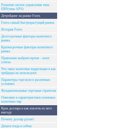
Развитие систем управления типа
ERP(типа APS)
Детрейдинг на рынке Forex
Forex-самый быстрорастущий рынок
История Forex
Долгосрочные факторы валютного
рынка
Краткосрочные факторы валютного
рынка
Правильно выбрать время - залог
успеха
Что такое валютные корреляции и как
трейдеры их используют
Параметры торговли в различных
условиях
Фундаментальные торговые стратегии
Описание и характеристики основных
валютных пар
Крах доллара и как извлечь из него
выгоду
Почему доллар рухнет
Деньги тогда и сейчас