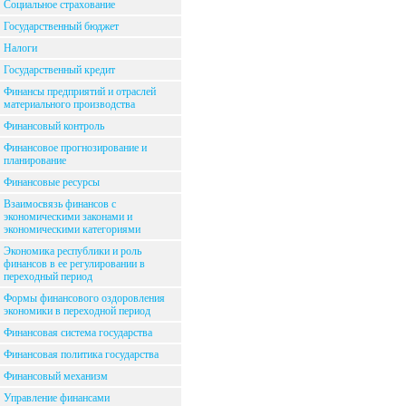
Социальное страхование
Государственный бюджет
Налоги
Государственный кредит
Финансы предприятий и отраслей
материального производства
Финансовый контроль
Финансовое прогнозирование и
планирование
Финансовые ресурсы
Взаимосвязь финансов с
экономическими законами и
экономическими категориями
Экономика республики и роль
финансов в ее регулировании в
переходный период
Формы финансового оздоровления
экономики в переходной период
Финансовая система государства
Финансовая политика государства
Финансовый механизм
Управление финансами