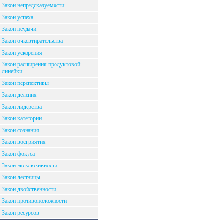
Закон непредсказуемости
Закон успеха
Закон неудачи
Закон очковтирательства
Закон ускорения
Закон расширения продуктовой
линейки
Закон перспективы
Закон деления
Закон лидерства
Закон категории
Закон сознания
Закон восприятия
Закон фокуса
Закон эксклюзивности
Закон лестницы
Закон двойственности
Закон противоположности
Закон ресурсов