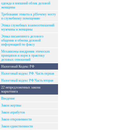
одежда и внешний облик деловой
женщины
Требование этикета к рfбочему месту
и служебному помещению
Этика служебных взаимоотношений
мужчины и женщины
Этика письменного делового
общения и обмена деловой
информацией по факсу
Механизмы внедрения этических
принципов и норм в практику
деловых отношений
Налоговый Кодекс РФ
Налоговый кодекс РФ. Часть первая
Налоговый кодекс РФ.Часть вторая
22 непредложенных закона
маркетинга
Введение
Закон жертвы
Закон атрибутов
Закон откровенности
Закон единственности