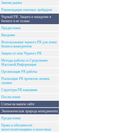
Законы рынка
Рекомендации опытных трейдеров
Черный PR. Защита и нападение в
бизнесе и не только
Предисловие
Введение
Использование черного PR для атаки
бизнеса конкурентов
Защита от атак Черного PR
Методы работы со Средствами
Массовой Информации
Организация PR работы
Реализация PR проектов своими
силами
Структура PR кампании
Послесловие
Статьи на нашем сайте
Экономическая природа менеджмента
Предисловие
Права и обязанности
налогоплательщиков и налоговых