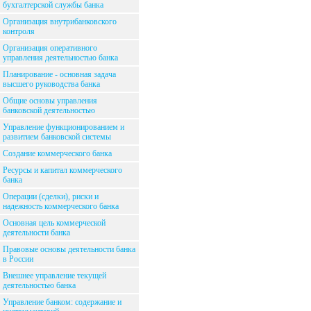
бухгалтерской службы банка
Организация внутрибанковского
контроля
Организация оперативного
управления деятельностью банка
Планирование - основная задача
высшего руководства банка
Общие основы управления
банковской деятельностью
Управление функционированием и
развитием банковской системы
Создание коммерческого банка
Ресурсы и капитал коммерческого
банка
Операции (сделки), риски и
надежность коммерческого банка
Основная цель коммерческой
деятельности банка
Правовые основы деятельности банка
в России
Внешнее управление текущей
деятельностью банка
Управление банком: содержание и