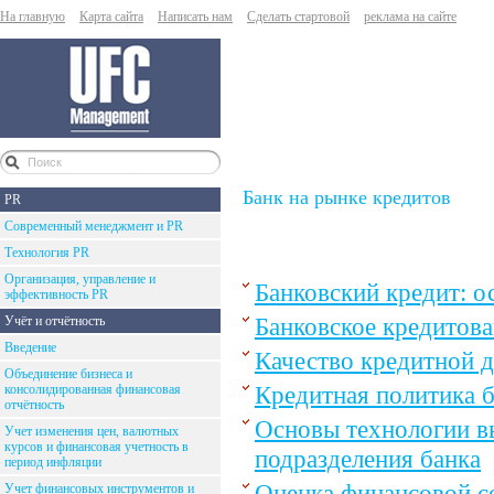
На главную
Карта сайта
Написать нам
Сделать стартовой
реклама на сайте
Банк на рынке кредитов
PR
Современный менеджмент и PR
Технология PR
Организация, управление и
Банковский кредит: о
эффективность PR
Банковское кредитов
Учёт и отчётность
Введение
Качество кредитной д
Объединение бизнеса и
Кредитная политика б
консолидированная финансовая
отчётность
Основы технологии в
Учет изменения цен, валютных
курсов и финансовая учетность в
подразделения банка
период инфляции
Оценка финансовой с
Учет финансовых инструментов и