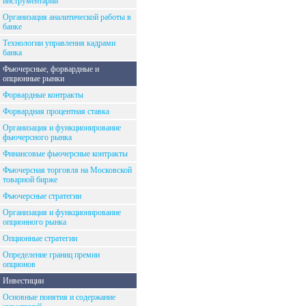
инструментарий
Организация аналитической работы в
банке
Технологии управления кадрами
банка
Фьючерсные, форвардные и
опционные рынки
Форвардные контракты
Форвардная процентная ставка
Организация и функционирование
фьючерсного рынка
Финансовые фьючерсные контракты
Фьючерсная торговля на Московской
товарной бирже
Фьючерсные стратегии
Организация и функционирование
опционного рынка
Опционные стратегии
Определение границ премии
опционов
Инвестиции
Основные понятия и содержание