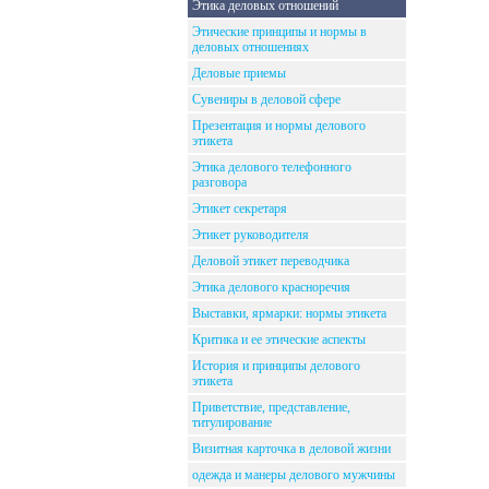
Этика деловых отношений
Этические принципы и нормы в
деловых отношениях
Деловые приемы
Сувениры в деловой сфере
Презентация и нормы делового
этикета
Этика делового телефонного
разговора
Этикет секретаря
Этикет руководителя
Деловой этикет переводчика
Этика делового красноречия
Выставки, ярмарки: нормы этикета
Критика и ее этические аспекты
История и принципы делового
этикета
Приветствие, представление,
титулирование
Визитная карточка в деловой жизни
одежда и манеры делового мужчины