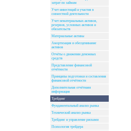
затрат по займам
Учет инвестиций и участия в
совместной деятельности
Учет нематериальных активов,
резервов, условных активов и
обязательств
Материальные активы
Амортизация и обесценивание
активов
Отчёты о движении денежных
средств
Представление финансовой
отчётности
Принципы подготовки и составления
финансовой отчётности
Дополнительная отчётнаяя
информация
Трейдинг
Фундаментальный анализ рынка
Технический анализ рынка
Трейдинг и управление рисками
Психология трейдера