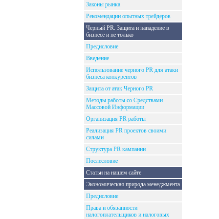
Законы рынка
Рекомендации опытных трейдеров
Черный PR. Защита и нападение в
бизнесе и не только
Предисловие
Введение
Использование черного PR для атаки
бизнеса конкурентов
Защита от атак Черного PR
Методы работы со Средствами
Массовой Информации
Организация PR работы
Реализация PR проектов своими
силами
Структура PR кампании
Послесловие
Статьи на нашем сайте
Экономическая природа менеджмента
Предисловие
Права и обязанности
налогоплательщиков и налоговых