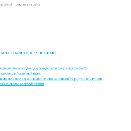
тартовой
реклама на сайте
ьные налоговые режимы
алог на вменный доход для отдельных видов деятельности
сельскохозяйственный налог
налогообложения при выполнениии соглашений о разделе продукции
ная система налогообложения