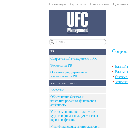
На главную
Карта сайта
Написать нам
Сделать с
Социал
PR
Современный менеджмент и PR
Технология PR
Единый н
Единый 
Организация, управление и
эффективность PR
Система 
Упрощён
Учёт и отчётность
Введение
Объединение бизнеса и
консолидированная финансовая
отчётность
Учет изменения цен, валютных
курсов и финансовая учетность в
период инфляции
Учет финансовых инструментов и