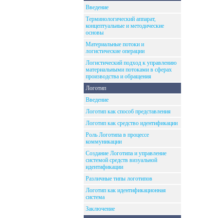
Введение
Терминологический аппарат,
концептуальные и методические
основы
Материальные потоки и
логистические операции
Логистический подход к управлению
материальными потоками в сферах
производства и обращения
Логотип
Введение
Логотип как способ представления
Логотип как средство идентификации
Роль Логотипа в процессе
коммуникации
Создание Логотипа и управление
системой средств визуальной
идентификации
Различные типы логотипов
Логотип как идентификационная
система
Заключение