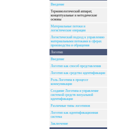
Введение
Терминологический аппарат,
концептуальные и методические
основы
Материальные потоки и
логистические операции
Логистический подход к управлению
материальными потоками в сферах
производства и обращения
Логотип
Введение
Логотип как способ представления
Логотип как средство идентификации
Роль Логотипа в процессе
коммуникации
Создание Логотипа и управление
системой средств визуальной
идентификации
Различные типы логотипов
Логотип как идентификационная
система
Заключение