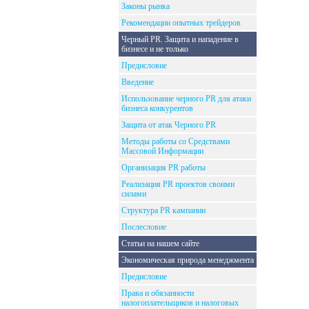
Законы рынка
Рекомендации опытных трейдеров
Черный PR. Защита и нападение в
бизнесе и не только
Предисловие
Введение
Использование черного PR для атаки
бизнеса конкурентов
Защита от атак Черного PR
Методы работы со Средствами
Массовой Информации
Организация PR работы
Реализация PR проектов своими
силами
Структура PR кампании
Послесловие
Статьи на нашем сайте
Экономическая природа менеджмента
Предисловие
Права и обязанности
налогоплательщиков и налоговых