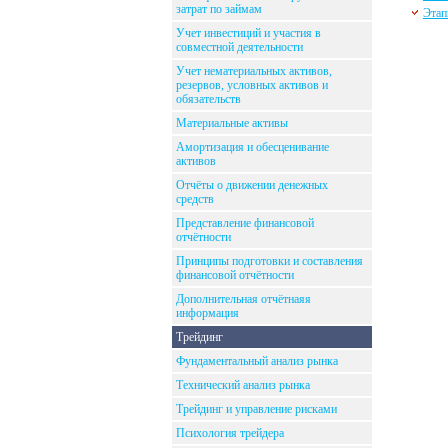
затрат по займам
Этап
Учет инвестиций и участия в
совместной деятельности
Учет нематериальных активов,
резервов, условных активов и
обязательств
Материальные активы
Амортизация и обесценивание
активов
Отчёты о движении денежных
средств
Представление финансовой
отчётности
Принципы подготовки и составления
финансовой отчётности
Дополнительная отчётнаяя
информация
Трейдинг
Фундаментальный анализ рынка
Технический анализ рынка
Трейдинг и управление рисками
Психология трейдера