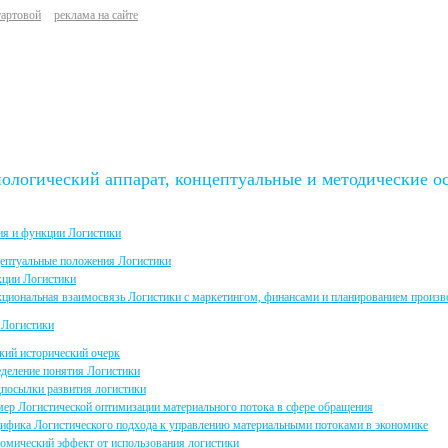
тартовой
реклама на сайте
ологический аппарат, концептуальные и методические о
ия и функции Логистики
ептуальные положения Логистики
ции Логистики
циональная взаимосвязь Логистики с маркетингом, финансами и планированием произв
 Логистики
кий исторический очерк
деление понятия Логистики
посылки развития логистики
ер Логистической оптимизации материального потока в сфере обращения
ифика Логистического подхода к управлению материальными потоками в экономике
омический эффект от использования логистики