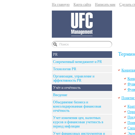
На главную
Карта сайта
Написать нам
Сделать с
Термин
PR
Современный менеджмент и PR
Технология PR
Концепц
Организация, управление и
Конц
эффективность PR
Функ
Учёт и отчётность
Функ
Введение
Понятие
Объединение бизнеса и
консолидированная финансовая
Крат
отчётность
Опре
Пред
Учет изменения цен, валютных
курсов и финансовая учетность в
Прим
период инфляции
Спец
Учет финансовых инструментов и
Экон