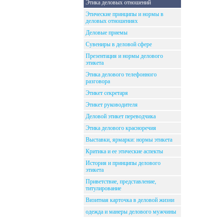
Этика деловых отношений
Этические принципы и нормы в
деловых отношениях
Деловые приемы
Сувениры в деловой сфере
Презентация и нормы делового
этикета
Этика делового телефонного
разговора
Этикет секретаря
Этикет руководителя
Деловой этикет переводчика
Этика делового красноречия
Выставки, ярмарки: нормы этикета
Критика и ее этические аспекты
История и принципы делового
этикета
Приветствие, представление,
титулирование
Визитная карточка в деловой жизни
одежда и манеры делового мужчины