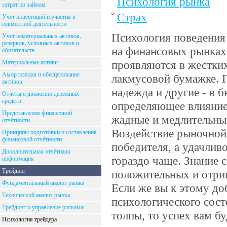
Психология рынка
затрат по займам
Страх
Учет инвестиций и участия в
совместной деятельности
Психология поведения
Учет нематериальных активов,
резервов, условных активов и
на финансовых рынках.
обязательств
проявляются в жестки
Материальные активы
Амортизация и обесценивание
лакмусовой бумажке. 
активов
надежда и другие - в 
Отчёты о движении денежных
средств
определяющее влияние 
Представление финансовой
жадные и медлительные
отчётности
Воздействие рыночной
Принципы подготовки и составления
финансовой отчётности
победителя, а удачлив
Дополнительная отчётнаяя
гораздо чаще. Знание 
информация
Трейдинг
положительных и отриц
Фундаментальный анализ рынка
Если же вы к этому до
Технический анализ рынка
психологического сос
Трейдинг и управление рисками
толпы, то успех вам бу
Психология трейдера