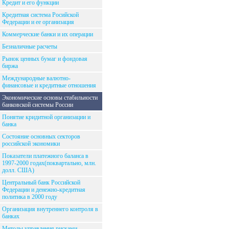
Кредит и его функции
Кредитная система Росийской
Федерации и ее организация
Коммерческие банки и их операции
Безналичные расчеты
Рынок ценных бумаг и фондовая
биржа
Международные валютно-
финансовые и кредитные отношения
Экономические основы стабильности
банковской системы России
Понятие кридитной организации и
банка
Состояние основных секторов
российской экономики
Показатели платежного баланса в
1997-2000 годах(поквартально, млн.
долл. США)
Центральный банк Российской
Федерации и денежно-кредитная
политика в 2000 году
Организация внутреннего контроля в
банках
Методы управления рисками