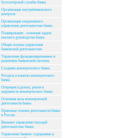
бухгалтерской службы банка
Организация внутрибанковского
контроля
Организация оперативного
управления деятельностью банка
Планирование - основная задача
высшего руководства банка
Общие основы управления
банковской деятельностью
Управление функционированием и
развитием банковской системы
Создание коммерческого банка
Ресурсы и капитал коммерческого
банка
Операции (сделки), риски и
надежность коммерческого банка
Основная цель коммерческой
деятельности банка
Правовые основы деятельности банка
в России
Внешнее управление текущей
деятельностью банка
Управление банком: содержание и