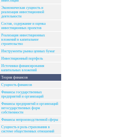
инвестиций
Экономическая сущность и
реализация инвестиционной
деятельности
Состав, содержание и оценка
инвестиционных проектов
Реализация инвестиционных
вложений в капитальное
строительство
Инструменты рынка ценных бумаг
Инвестиционный портфель
Источники финансирования
капитальных вложений
Теория финансов
Сущность финансов
Финансы государственных
предприятий и организаций
Финансы предприятий и организаций
негосударственных форм
собственности
Финансы непроизводственной сферы
Сущность и роль страхования в
системе общественных отношений