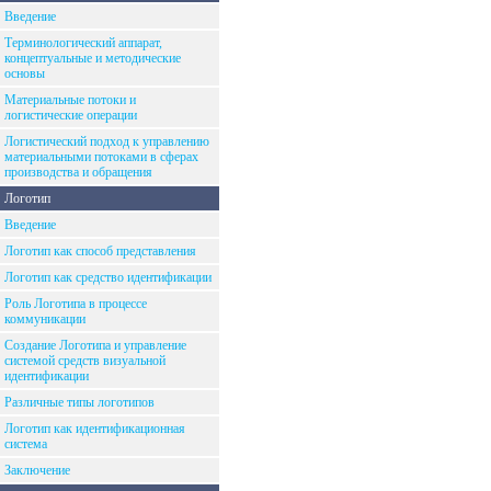
Введение
Терминологический аппарат,
концептуальные и методические
основы
Материальные потоки и
логистические операции
Логистический подход к управлению
материальными потоками в сферах
производства и обращения
Логотип
Введение
Логотип как способ представления
Логотип как средство идентификации
Роль Логотипа в процессе
коммуникации
Создание Логотипа и управление
системой средств визуальной
идентификации
Различные типы логотипов
Логотип как идентификационная
система
Заключение