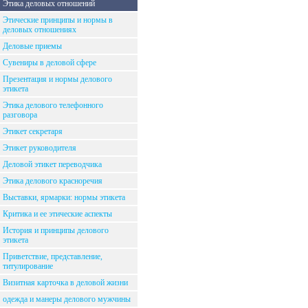
Этика деловых отношений
Этические принципы и нормы в
деловых отношениях
Деловые приемы
Сувениры в деловой сфере
Презентация и нормы делового
этикета
Этика делового телефонного
разговора
Этикет секретаря
Этикет руководителя
Деловой этикет переводчика
Этика делового красноречия
Выставки, ярмарки: нормы этикета
Критика и ее этические аспекты
История и принципы делового
этикета
Приветствие, представление,
титулирование
Визитная карточка в деловой жизни
одежда и манеры делового мужчины