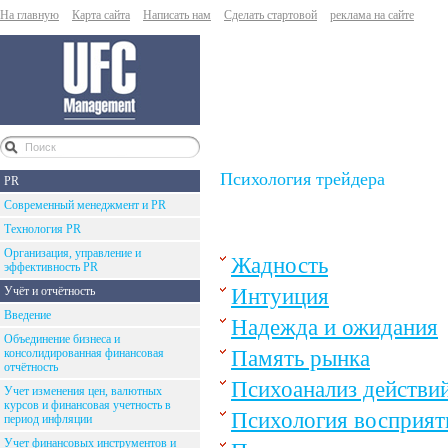
На главную
Карта сайта
Написать нам
Сделать стартовой
реклама на сайте
Психология трейдера
PR
Современный менеджмент и PR
Технология PR
Организация, управление и
Жадность
эффективность PR
Интуиция
Учёт и отчётность
Введение
Надежда и ожидания
Объединение бизнеса и
Память рынка
консолидированная финансовая
отчётность
Психоанализ действи
Учет изменения цен, валютных
курсов и финансовая учетность в
Психология восприят
период инфляции
Учет финансовых инструментов и