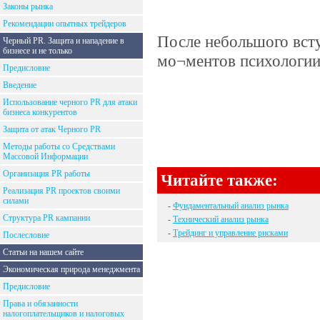
Законы рынка
Рекомендации опытных трейдеров
После небольшого вст
Черный PR. Защита и нападение в
бизнесе и не только
мо¬ментов психологии
Предисловие
Введение
Использование черного PR для атаки
бизнеса конкурентов
Защита от атак Черного PR
Методы работы со Средствами
Массовой Информации
Организация PR работы
Читайте также:
Реализация PR проектов своими
силами
-
Фундаментальный анализ рынка
Структура PR кампании
-
Технический анализ рынка
-
Трейдинг и управление рисками
Послесловие
Статьи на нашем сайте
Экономическая природа менеджмента
Предисловие
Права и обязанности
налогоплательщиков и налоговых