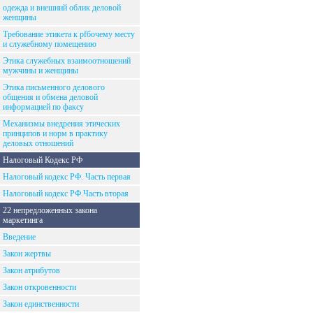
одежда и внешний облик деловой
женщины
Требование этикета к рfбочему месту
и служебному помещению
Этика служебных взаимоотношений
мужчины и женщины
Этика письменного делового
общения и обмена деловой
информацией по факсу
Механизмы внедрения этических
принципов и норм в практику
деловых отношений
Налоговый Кодекс РФ
Налоговый кодекс РФ. Часть первая
Налоговый кодекс РФ.Часть вторая
22 непредложенных закона
маркетинга
Введение
Закон жертвы
Закон атрибутов
Закон откровенности
Закон единственности