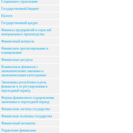
Социальное страхование
Государственный бюджет
Налоги
Государственный кредит
Финансы предприятий и отраслей
материального производства
Финансовый контроль
Финансовое прогнозирование и
планирование
Финансовые ресурсы
Взаимосвязь финансов с
экономическими законами и
экономическими категориями
Экономика республики и роль
финансов в ее регулировании в
переходный период
Формы финансового оздоровления
экономики в переходной период
Финансовая система государства
Финансовая политика государства
Финансовый механизм
Управление финансами