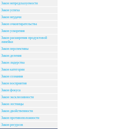
Закон непредсказуемости
Закон успеха
Закон неудачи
Закон очковтирательства
Закон ускорения
Закон расширения продуктовой
линейки
Закон перспективы
Закон деления
Закон лидерства
Закон категории
Закон сознания
Закон восприятия
Закон фокуса
Закон эксклюзивности
Закон лестницы
Закон двойственности
Закон противоположности
Закон ресурсов