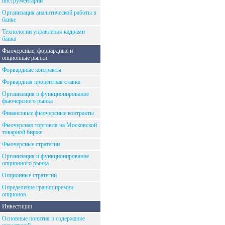
инструментарий
Организация аналитической работы в
банке
Технологии управления кадрами
банка
Фьючерсные, форвардные и
опционные рынки
Форвардные контракты
Форвардная процентная ставка
Организация и функционирование
фьючерсного рынка
Финансовые фьючерсные контракты
Фьючерсная торговля на Московской
товарной бирже
Фьючерсные стратегии
Организация и функционирование
опционного рынка
Опционные стратегии
Определение границ премии
опционов
Инвестиции
Основные понятия и содержание