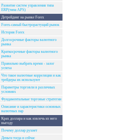
Развитие систем управления типа
ERP(типа APS)
Детрейдинг на рынке Forex
Forex-самый быстрорастущий рынок
История Forex
Долгосрочные факторы валютного
рынка
Краткосрочные факторы валютного
рынка
Правильно выбрать время - залог
успеха
Что такое валютные корреляции и как
трейдеры их используют
Параметры торговли в различных
условиях
Фундаментальные торговые стратегии
Описание и характеристики основных
валютных пар
Крах доллара и как извлечь из него
выгоду
Почему доллар рухнет
Деньги тогда и сейчас