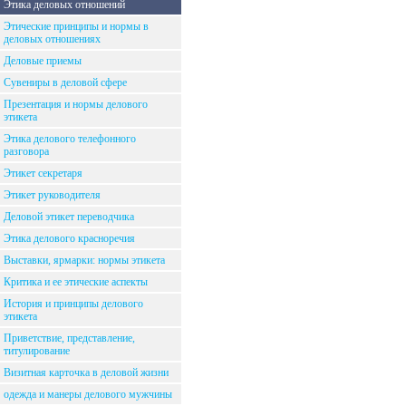
Этика деловых отношений
Этические принципы и нормы в
деловых отношениях
Деловые приемы
Сувениры в деловой сфере
Презентация и нормы делового
этикета
Этика делового телефонного
разговора
Этикет секретаря
Этикет руководителя
Деловой этикет переводчика
Этика делового красноречия
Выставки, ярмарки: нормы этикета
Критика и ее этические аспекты
История и принципы делового
этикета
Приветствие, представление,
титулирование
Визитная карточка в деловой жизни
одежда и манеры делового мужчины