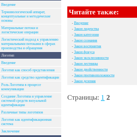
Введение
Читайте также:
Терминологический аппарат,
концептуальные и методические
основы
-
Введение
Материальные потоки и
-
Закон лидерства
логистические операции
-
Закон категории
Логистический подход к управлению
-
Закон сознания
материальными потоками в сферах
-
Закон восприятия
производства и обращения
-
Закон фокуса
Логотип
-
Закон эксклюзивности
Введение
-
Закон лестницы
-
Закон двойственности
Логотип как способ представления
-
Закон противоположности
Логотип как средство идентификации
-
Закон деления
Роль Логотипа в процессе
коммуникации
Страницы:
1
2
Создание Логотипа и управление
системой средств визуальной
идентификации
Различные типы логотипов
Логотип как идентификационная
система
Заключение