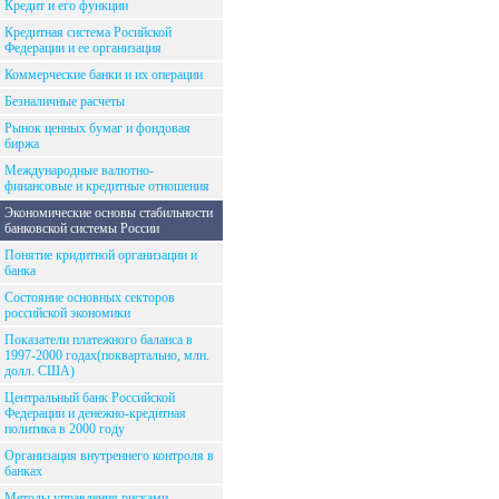
Кредит и его функции
Кредитная система Росийской
Федерации и ее организация
Коммерческие банки и их операции
Безналичные расчеты
Рынок ценных бумаг и фондовая
биржа
Международные валютно-
финансовые и кредитные отношения
Экономические основы стабильности
банковской системы России
Понятие кридитной организации и
банка
Состояние основных секторов
российской экономики
Показатели платежного баланса в
1997-2000 годах(поквартально, млн.
долл. США)
Центральный банк Российской
Федерации и денежно-кредитная
политика в 2000 году
Организация внутреннего контроля в
банках
Методы управления рисками