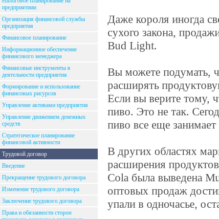
Налоговое планирование на
предприятиии
Даже короля иногда св
Организация финансовой службы
предприятия
сухого закона, продаж
Финансовое планирование
Bud Light.
Информационное обеспечение
финансового менеджера
Финансовые инструменты в
Вы можете подумать, ч
деятельности предприятия
расширять продуктовую
Формирование и использование
финансовых рисурсов
Если вы верите тому, ч
Управление активами предприятия
пиво. Это не так. Сегод
Управление движением денежных
пиво все еще занимает
средств
Стратегическое планирование
финансовой активности
В других областях ма
Трудовой договор
расширения продуктов
Введение
Cola была выведена Mur
Прекращение трудового договора
оптовых продаж дости
Изменение трудового договора
Заключение трудового договора
упали в одночасье, ос
Права и обязанности сторон