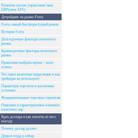
Развитие систем управления типа
ERP(типа APS)
Детрейдинг на рынке Forex
Forex-самый быстрорастущий рынок
История Forex
Долгосрочные факторы валютного
рынка
Краткосрочные факторы валютного
рынка
Правильно выбрать время - залог
успеха
Что такое валютные корреляции и как
трейдеры их используют
Параметры торговли в различных
условиях
Фундаментальные торговые стратегии
Описание и характеристики основных
валютных пар
Крах доллара и как извлечь из него
выгоду
Почему доллар рухнет
Деньги тогда и сейчас