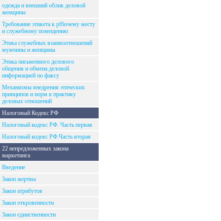
одежда и внешний облик деловой
женщины
Требование этикета к рfбочему месту
и служебному помещению
Этика служебных взаимоотношений
мужчины и женщины
Этика письменного делового
общения и обмена деловой
информацией по факсу
Механизмы внедрения этических
принципов и норм в практику
деловых отношений
Налоговый Кодекс РФ
Налоговый кодекс РФ. Часть первая
Налоговый кодекс РФ.Часть вторая
22 непредложенных закона
маркетинга
Введение
Закон жертвы
Закон атрибутов
Закон откровенности
Закон единственности