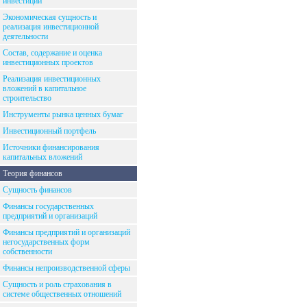
инвестиций
Экономическая сущность и
реализация инвестиционной
деятельности
Состав, содержание и оценка
инвестиционных проектов
Реализация инвестиционных
вложений в капитальное
строительство
Инструменты рынка ценных бумаг
Инвестиционный портфель
Источники финансирования
капитальных вложений
Теория финансов
Сущность финансов
Финансы государственных
предприятий и организаций
Финансы предприятий и организаций
негосударственных форм
собственности
Финансы непроизводственной сферы
Сущность и роль страхования в
системе общественных отношений