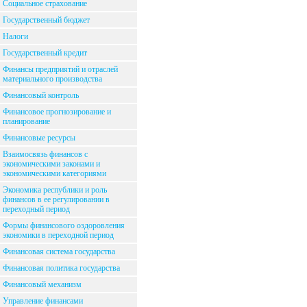
Социальное страхование
Государственный бюджет
Налоги
Государственный кредит
Финансы предприятий и отраслей
материального производства
Финансовый контроль
Финансовое прогнозирование и
планирование
Финансовые ресурсы
Взаимосвязь финансов с
экономическими законами и
экономическими категориями
Экономика республики и роль
финансов в ее регулировании в
переходный период
Формы финансового оздоровления
экономики в переходной период
Финансовая система государства
Финансовая политика государства
Финансовый механизм
Управление финансами