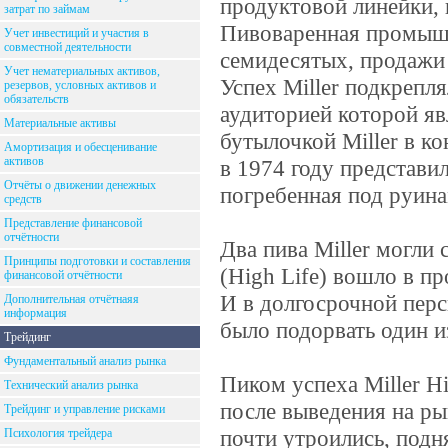
продуктовой линейки, 
затрат по займам
Пивоваренная промышл
Учет инвестиций и участия в
совместной деятельности
семидесятых, продажи M
Учет нематериальных активов,
Успех Miller подкрепл
резервов, условных активов и
обязательств
аудиторией которой яв
Материальные активы
бутылочкой Miller в ко
Амортизация и обесценивание
активов
в 1974 году представила
Отчёты о движении денежных
погребенная под руин
средств
Представление финансовой
отчётности
Два пива Miller могли 
Принципы подготовки и составления
(High Life) вошло в п
финансовой отчётности
И в долгосрочной пер
Дополнительная отчётнаяя
информация
было подорвать один и
Трейдинг
Фундаментальный анализ рынка
Пиком успеха Miller Hi
Технический анализ рынка
после выведения на рын
Трейдинг и управление рисками
почти утроились, подн
Психология трейдера