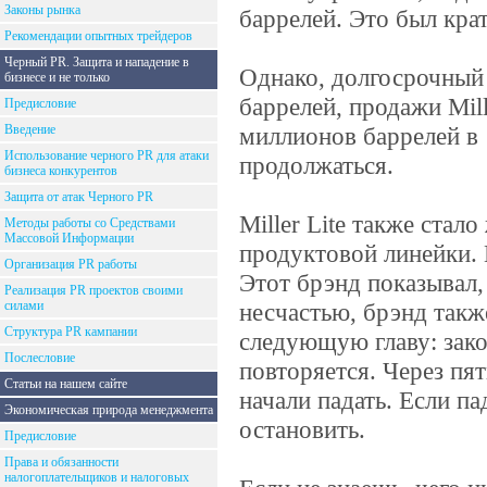
Законы рынка
баррелей. Это был кр
Рекомендации опытных трейдеров
Черный PR. Защита и нападение в
Однако, долгосрочный
бизнесе и не только
баррелей, продажи Mill
Предисловие
Введение
миллионов баррелей в 
Использование черного PR для атаки
продолжаться.
бизнеса конкурентов
Защита от атак Черного PR
Miller Lite также ста
Методы работы со Средствами
Массовой Информации
продуктовой линейки. 
Организация PR работы
Этот брэнд показывал,
Реализация PR проектов своими
силами
несчастью, брэнд такж
Структура PR кампании
следующую главу: зак
Послесловие
повторяется. Через пят
Статьи на нашем сайте
начали падать. Если п
Экономическая природа менеджмента
остановить.
Предисловие
Права и обязанности
налогоплательщиков и налоговых