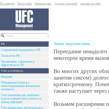
На главную
Карта сайта
Написать нам
Сделать стартовой
реклама на сайте
Закон перспективы
PR
Современный менеджмент и PR
Переедание ненадолго
Технология PR
некоторое время вызов
Организация, управление и
эффективность PR
Во многих других обла
Учёт и отчётность
занятия сексом) долг
Введение
Объединение бизнеса и
краткосрочному. Почем
консолидированная финансовая
отчётность
также наступает через
Учет изменения цен, валютных
курсов и финансовая учетность в
период инфляции
Возьмем расширение п
Учет финансовых инструментов и