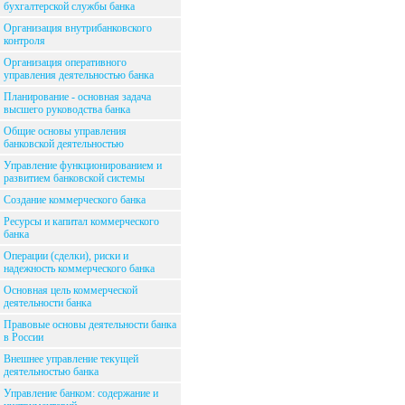
бухгалтерской службы банка
Организация внутрибанковского
контроля
Организация оперативного
управления деятельностью банка
Планирование - основная задача
высшего руководства банка
Общие основы управления
банковской деятельностью
Управление функционированием и
развитием банковской системы
Создание коммерческого банка
Ресурсы и капитал коммерческого
банка
Операции (сделки), риски и
надежность коммерческого банка
Основная цель коммерческой
деятельности банка
Правовые основы деятельности банка
в России
Внешнее управление текущей
деятельностью банка
Управление банком: содержание и