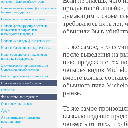
Если не знаешь, чего 
органов. Налоговый контроль.
продуктовой линейки, 
Неналоговые платежи, формирующие
бюджет государства
думающим о своем сле
Социальные налоговые режимы
требовалось пять лет,
Налоги, формирующие целевые
обвинили бы в убийств
бюджетные и социальные
внебюджетные фонды
Налоги на доходы физических лиц
То же самое, что случи
Налогообложение юридических лиц
после выведения на ры
Налоговоя система и налоговая
политика государства.
пика продаж и с тех п
Экономическая природа налогов.
четырех видов Michelob
Основы налогообложения.
вместе взятых составл
Бухгалтерский и налоговый учёт
Налоговая система Украины
обычного пива Michelob
Введение
рынке.
Финансовый менеджмент
Основные положения
То же самое произошло
Аудит
вызвало падение прода
Антикризисное управление
предприятием
четверть от того, что 