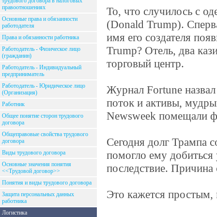
трудового договора в налоговых
правоотношениях
То, что случилось с о
Основные права и обязанности
(Donald Trump). Сперв
работодателя
имя его создателя появ
Права и обязанности работника
Trump? Отель, два каз
Работодатель - Физическое лицо
(гражданин)
торговый центр.
Работодатель - Индивидуальный
предприниматель
Работодатель - Юридическое лицо
Журнал Fortune назвал
(Организация)
поток и активы, мудры
Работник
Newsweek помещали фо
Общее понятие сторон трудового
договора
Общеправовые свойства трудового
Сегодня долг Трампа с
договора
помогло ему добиться 
Виды трудового договора
Основные значения понятия
последствие. Причина 
<<Трудовой договор>>
Понятия и виды трудового договора
Это кажется простым, 
Защита персональных данных
работника
Логистика