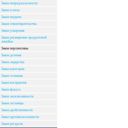
Закон непредсказуемости
Закон успеха
Закон неудачи
Закон очковтирательства
Закон ускорения
Закон расширения продуктовой
линейки
Закон перспективы
Закон деления
Закон лидерства
Закон категории
Закон сознания
Закон восприятия
Закон фокуса
Закон эксклюзивности
Закон лестницы
Закон двойственности
Закон противоположности
Закон ресурсов