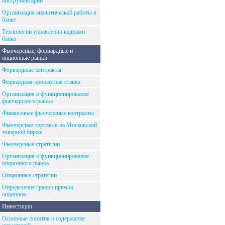
инструментарий
Организация аналитической работы в
банке
Технологии управления кадрами
банка
Фьючерсные, форвардные и
опционные рынки
Форвардные контракты
Форвардная процентная ставка
Организация и функционирование
фьючерсного рынка
Финансовые фьючерсные контракты
Фьючерсная торговля на Московской
товарной бирже
Фьючерсные стратегии
Организация и функционирование
опционного рынка
Опционные стратегии
Определение границ премии
опционов
Инвестиции
Основные понятия и содержание