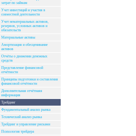
затрат по займам
Учет инвестиций и участия в
совместной деятельности
Учет нематериальных активов,
резервов, условных активов и
обязательств
Материальные активы
Амортизация и обесценивание
активов
Отчёты о движении денежных
средств
Представление финансовой
отчётности
Принципы подготовки и составления
финансовой отчётности
Дополнительная отчётнаяя
информация
Трейдинг
Фундаментальный анализ рынка
Технический анализ рынка
Трейдинг и управление рисками
Психология трейдера