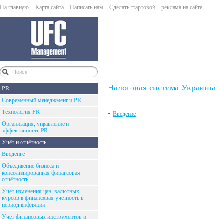
На главную
Карта сайта
Написать нам
Сделать стартовой
реклама на сайте
Налоговая система Украины
PR
Современный менеджмент и PR
Технология PR
Введение
Организация, управление и
эффективность PR
Учёт и отчётность
Введение
Объединение бизнеса и
консолидированная финансовая
отчётность
Учет изменения цен, валютных
курсов и финансовая учетность в
период инфляции
Учет финансовых инструментов и