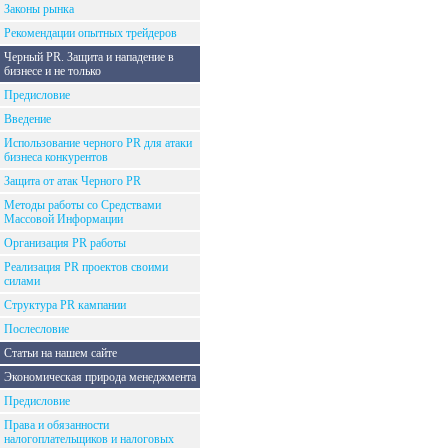
Законы рынка
Рекомендации опытных трейдеров
Черный PR. Защита и нападение в
бизнесе и не только
Предисловие
Введение
Использование черного PR для атаки
бизнеса конкурентов
Защита от атак Черного PR
Методы работы со Средствами
Массовой Информации
Организация PR работы
Реализация PR проектов своими
силами
Структура PR кампании
Послесловие
Статьи на нашем сайте
Экономическая природа менеджмента
Предисловие
Права и обязанности
налогоплательщиков и налоговых