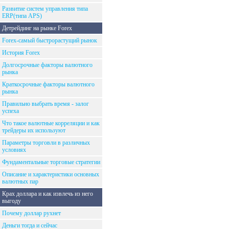
Развитие систем управления типа
ERP(типа APS)
Детрейдинг на рынке Forex
Forex-самый быстрорастущий рынок
История Forex
Долгосрочные факторы валютного
рынка
Краткосрочные факторы валютного
рынка
Правильно выбрать время - залог
успеха
Что такое валютные корреляции и как
трейдеры их используют
Параметры торговли в различных
условиях
Фундаментальные торговые стратегии
Описание и характеристики основных
валютных пар
Крах доллара и как извлечь из него
выгоду
Почему доллар рухнет
Деньги тогда и сейчас