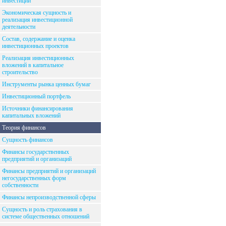
инвестиций
Экономическая сущность и
реализация инвестиционной
деятельности
Состав, содержание и оценка
инвестиционных проектов
Реализация инвестиционных
вложений в капитальное
строительство
Инструменты рынка ценных бумаг
Инвестиционный портфель
Источники финансирования
капитальных вложений
Теория финансов
Сущность финансов
Финансы государственных
предприятий и организаций
Финансы предприятий и организаций
негосударственных форм
собственности
Финансы непроизводственной сферы
Сущность и роль страхования в
системе общественных отношений