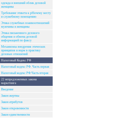
одежда и внешний облик деловой
женщины
Требование этикета к рfбочему месту
и служебному помещению
Этика служебных взаимоотношений
мужчины и женщины
Этика письменного делового
общения и обмена деловой
информацией по факсу
Механизмы внедрения этических
принципов и норм в практику
деловых отношений
Налоговый Кодекс РФ
Налоговый кодекс РФ. Часть первая
Налоговый кодекс РФ.Часть вторая
22 непредложенных закона
маркетинга
Введение
Закон жертвы
Закон атрибутов
Закон откровенности
Закон единственности