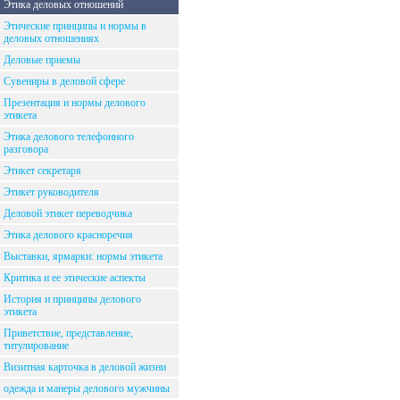
Этика деловых отношений
Этические принципы и нормы в
деловых отношениях
Деловые приемы
Сувениры в деловой сфере
Презентация и нормы делового
этикета
Этика делового телефонного
разговора
Этикет секретаря
Этикет руководителя
Деловой этикет переводчика
Этика делового красноречия
Выставки, ярмарки: нормы этикета
Критика и ее этические аспекты
История и принципы делового
этикета
Приветствие, представление,
титулирование
Визитная карточка в деловой жизни
одежда и манеры делового мужчины