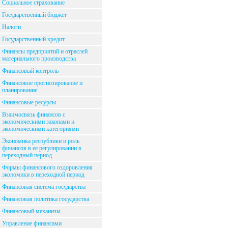
Социальное страхование
Государственный бюджет
Налоги
Государственный кредит
Финансы предприятий и отраслей
материального производства
Финансовый контроль
Финансовое прогнозирование и
планирование
Финансовые ресурсы
Взаимосвязь финансов с
экономическими законами и
экономическими категориями
Экономика республики и роль
финансов в ее регулировании в
переходный период
Формы финансового оздоровления
экономики в переходной период
Финансовая система государства
Финансовая политика государства
Финансовый механизм
Управление финансами