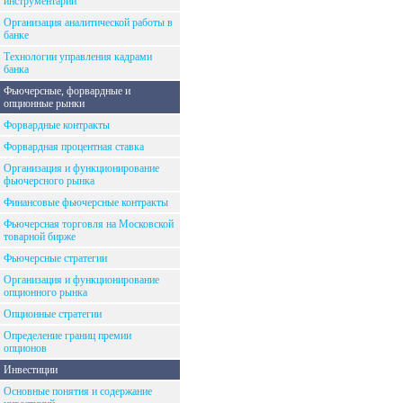
инструментарий
Организация аналитической работы в
банке
Технологии управления кадрами
банка
Фьючерсные, форвардные и
опционные рынки
Форвардные контракты
Форвардная процентная ставка
Организация и функционирование
фьючерсного рынка
Финансовые фьючерсные контракты
Фьючерсная торговля на Московской
товарной бирже
Фьючерсные стратегии
Организация и функционирование
опционного рынка
Опционные стратегии
Определение границ премии
опционов
Инвестиции
Основные понятия и содержание