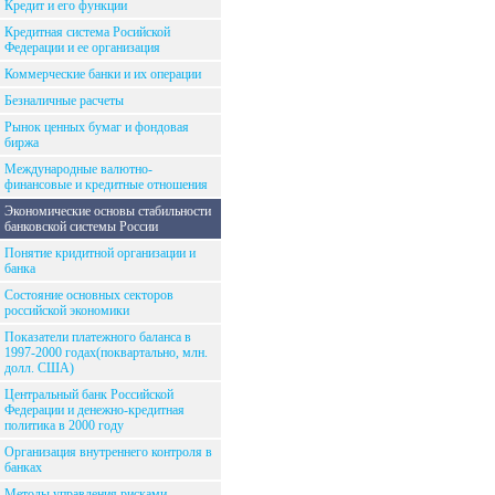
Кредит и его функции
Кредитная система Росийской
Федерации и ее организация
Коммерческие банки и их операции
Безналичные расчеты
Рынок ценных бумаг и фондовая
биржа
Международные валютно-
финансовые и кредитные отношения
Экономические основы стабильности
банковской системы России
Понятие кридитной организации и
банка
Состояние основных секторов
российской экономики
Показатели платежного баланса в
1997-2000 годах(поквартально, млн.
долл. США)
Центральный банк Российской
Федерации и денежно-кредитная
политика в 2000 году
Организация внутреннего контроля в
банках
Методы управления рисками