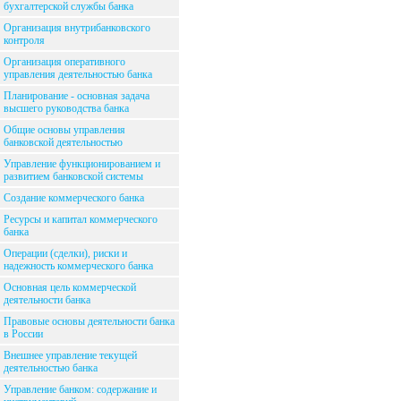
бухгалтерской службы банка
Организация внутрибанковского
контроля
Организация оперативного
управления деятельностью банка
Планирование - основная задача
высшего руководства банка
Общие основы управления
банковской деятельностью
Управление функционированием и
развитием банковской системы
Создание коммерческого банка
Ресурсы и капитал коммерческого
банка
Операции (сделки), риски и
надежность коммерческого банка
Основная цель коммерческой
деятельности банка
Правовые основы деятельности банка
в России
Внешнее управление текущей
деятельностью банка
Управление банком: содержание и