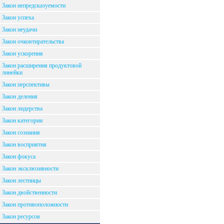
Закон непредсказуемости
Закон успеха
Закон неудачи
Закон очковтирательства
Закон ускорения
Закон расширения продуктовой
линейки
Закон перспективы
Закон деления
Закон лидерства
Закон категории
Закон сознания
Закон восприятия
Закон фокуса
Закон эксклюзивности
Закон лестницы
Закон двойственности
Закон противоположности
Закон ресурсов