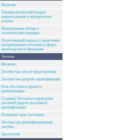
Введение
Терминологический аппарат,
концептуальные и методические
основы
Материальные потоки и
логистические операции
Логистический подход к управлению
материальными потоками в сферах
производства и обращения
Логотип
Введение
Логотип как способ представления
Логотип как средство идентификации
Роль Логотипа в процессе
коммуникации
Создание Логотипа и управление
системой средств визуальной
идентификации
Различные типы логотипов
Логотип как идентификационная
система
Заключение