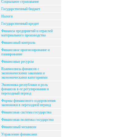
Социальное страхование
Государственный бюджет
Налоги
Государственный кредит
Финансы предприятий и отраслей
материального производства
Финансовый контроль
Финансовое прогнозирование и
планирование
Финансовые ресурсы
Взаимосвязь финансов с
экономическими законами и
экономическими категориями
Экономика республики и роль
финансов в ее регулировании в
переходный период
Формы финансового оздоровления
экономики в переходной период
Финансовая система государства
Финансовая политика государства
Финансовый механизм
Управление финансами