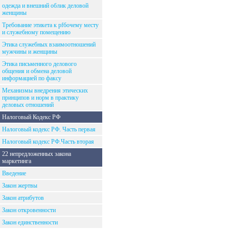
одежда и внешний облик деловой
женщины
Требование этикета к рfбочему месту
и служебному помещению
Этика служебных взаимоотношений
мужчины и женщины
Этика письменного делового
общения и обмена деловой
информацией по факсу
Механизмы внедрения этических
принципов и норм в практику
деловых отношений
Налоговый Кодекс РФ
Налоговый кодекс РФ. Часть первая
Налоговый кодекс РФ.Часть вторая
22 непредложенных закона
маркетинга
Введение
Закон жертвы
Закон атрибутов
Закон откровенности
Закон единственности