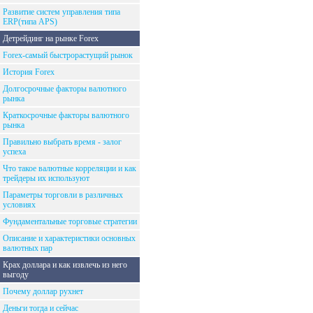
Развитие систем управления типа
ERP(типа APS)
Детрейдинг на рынке Forex
Forex-самый быстрорастущий рынок
История Forex
Долгосрочные факторы валютного
рынка
Краткосрочные факторы валютного
рынка
Правильно выбрать время - залог
успеха
Что такое валютные корреляции и как
трейдеры их используют
Параметры торговли в различных
условиях
Фундаментальные торговые стратегии
Описание и характеристики основных
валютных пар
Крах доллара и как извлечь из него
выгоду
Почему доллар рухнет
Деньги тогда и сейчас