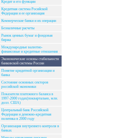
Кредит и его функции
Кредитная система Росийской
Федерации и ее организация
Коммерческие банки и их операции
Безналичные расчеты
Рынок ценных бумаг и фондовая
биржа
Международные валютно-
финансовые и кредитные отношения
Экономические основы стабильности
банковской системы России
Понятие кридитной организации и
банка
Состояние основных секторов
российской экономики
Показатели платежного баланса в
1997-2000 годах(поквартально, млн.
долл. США)
Центральный банк Российской
Федерации и денежно-кредитная
политика в 2000 году
Организация внутреннего контроля в
банках
Методы управления рисками