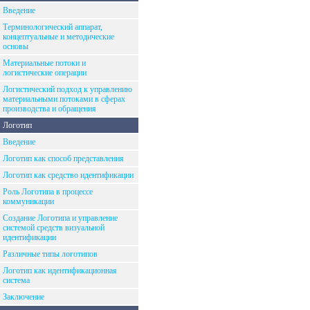
Введение
Терминологический аппарат,
концептуальные и методические
основы
Материальные потоки и
логистические операции
Логистический подход к управлению
материальными потоками в сферах
производства и обращения
Логотип
Введение
Логотип как способ представления
Логотип как средство идентификации
Роль Логотипа в процессе
коммуникации
Создание Логотипа и управление
системой средств визуальной
идентификации
Различные типы логотипов
Логотип как идентификационная
система
Заключение