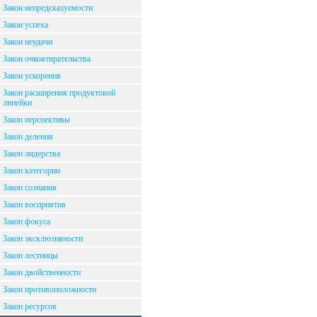
Закон непредсказуемости
Закон успеха
Закон неудачи
Закон очковтирательства
Закон ускорения
Закон расширения продуктовой
линейки
Закон перспективы
Закон деления
Закон лидерства
Закон категории
Закон сознания
Закон восприятия
Закон фокуса
Закон эксклюзивности
Закон лестницы
Закон двойственности
Закон противоположности
Закон ресурсов