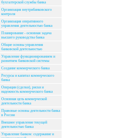
бухгалтерской службы банка
Организация внутрибанковского
контроля
Организация оперативного
управления деятельностью банка
Планирование - основная задача
высшего руководства банка
Общие основы управления
банковской деятельностью
Управление функционированием и
развитием банковской системы
Создание коммерческого банка
Ресурсы и капитал коммерческого
банка
Операции (сделки), риски и
надежность коммерческого банка
Основная цель коммерческой
деятельности банка
Правовые основы деятельности банка
в России
Внешнее управление текущей
деятельностью банка
Управление банком: содержание и