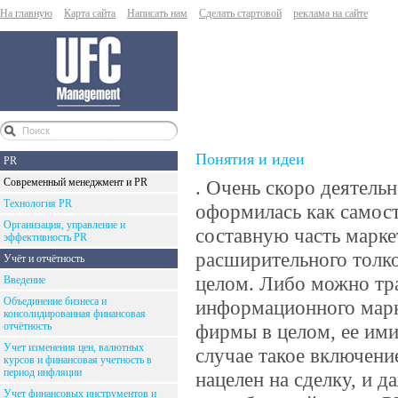
На главную
Карта сайта
Написать нам
Сделать стартовой
реклама на сайте
Понятия и идеи
PR
Современный менеджмент и PR
. Очень скоро деятель
Технология PR
оформилась как самос
Организация, управление и
составную часть марке
эффективность PR
расширительного толко
Учёт и отчётность
целом. Либо можно тра
Введение
Объединение бизнеса и
информационного марк
консолидированная финансовая
отчётность
фирмы в целом, ее ими
Учет изменения цен, валютных
случае такое включени
курсов и финансовая учетность в
период инфляции
нацелен на сделку, и 
Учет финансовых инструментов и