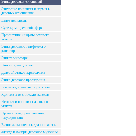
Этика деловых отношений
Этические принципы и нормы в
деловых отношениях
Деловые приемы
Сувениры в деловой сфере
Презентация и нормы делового
этикета
Этика делового телефонного
разговора
Этикет секретаря
Этикет руководителя
Деловой этикет переводчика
Этика делового красноречия
Выставки, ярмарки: нормы этикета
Критика и ее этические аспекты
История и принципы делового
этикета
Приветствие, представление,
титулирование
Визитная карточка в деловой жизни
одежда и манеры делового мужчины