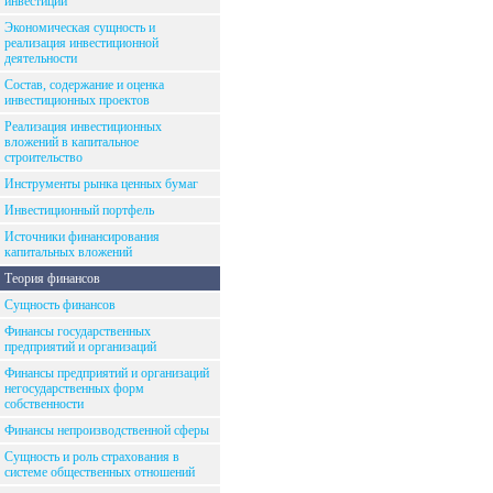
инвестиций
Экономическая сущность и
реализация инвестиционной
деятельности
Состав, содержание и оценка
инвестиционных проектов
Реализация инвестиционных
вложений в капитальное
строительство
Инструменты рынка ценных бумаг
Инвестиционный портфель
Источники финансирования
капитальных вложений
Теория финансов
Сущность финансов
Финансы государственных
предприятий и организаций
Финансы предприятий и организаций
негосударственных форм
собственности
Финансы непроизводственной сферы
Сущность и роль страхования в
системе общественных отношений