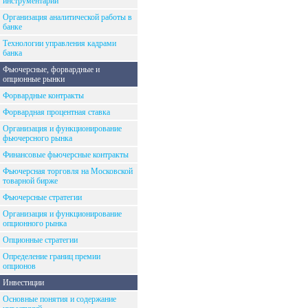
инструментарий
Организация аналитической работы в
банке
Технологии управления кадрами
банка
Фьючерсные, форвардные и
опционные рынки
Форвардные контракты
Форвардная процентная ставка
Организация и функционирование
фьючерсного рынка
Финансовые фьючерсные контракты
Фьючерсная торговля на Московской
товарной бирже
Фьючерсные стратегии
Организация и функционирование
опционного рынка
Опционные стратегии
Определение границ премии
опционов
Инвестиции
Основные понятия и содержание