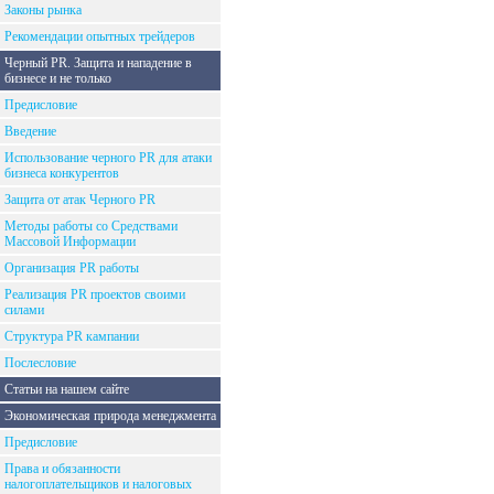
Законы рынка
Рекомендации опытных трейдеров
Черный PR. Защита и нападение в
бизнесе и не только
Предисловие
Введение
Использование черного PR для атаки
бизнеса конкурентов
Защита от атак Черного PR
Методы работы со Средствами
Массовой Информации
Организация PR работы
Реализация PR проектов своими
силами
Структура PR кампании
Послесловие
Статьи на нашем сайте
Экономическая природа менеджмента
Предисловие
Права и обязанности
налогоплательщиков и налоговых