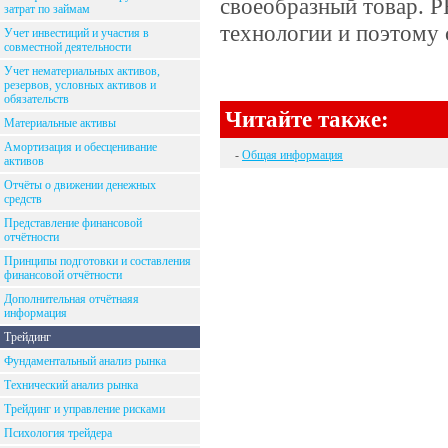
своеобразный товар. P
затрат по займам
технологии и поэтому 
Учет инвестиций и участия в
совместной деятельности
Учет нематериальных активов,
резервов, условных активов и
обязательств
Читайте также:
Материальные активы
Амортизация и обесценивание
-
Общая информация
активов
Отчёты о движении денежных
средств
Представление финансовой
отчётности
Принципы подготовки и составления
финансовой отчётности
Дополнительная отчётнаяя
информация
Трейдинг
Фундаментальный анализ рынка
Технический анализ рынка
Трейдинг и управление рисками
Психология трейдера