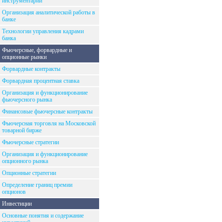
инструментарий
Организация аналитической работы в
банке
Технологии управления кадрами
банка
Фьючерсные, форвардные и
опционные рынки
Форвардные контракты
Форвардная процентная ставка
Организация и функционирование
фьючерсного рынка
Финансовые фьючерсные контракты
Фьючерсная торговля на Московской
товарной бирже
Фьючерсные стратегии
Организация и функционирование
опционного рынка
Опционные стратегии
Определение границ премии
опционов
Инвестиции
Основные понятия и содержание