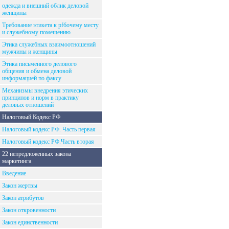
одежда и внешний облик деловой
женщины
Требование этикета к рfбочему месту
и служебному помещению
Этика служебных взаимоотношений
мужчины и женщины
Этика письменного делового
общения и обмена деловой
информацией по факсу
Механизмы внедрения этических
принципов и норм в практику
деловых отношений
Налоговый Кодекс РФ
Налоговый кодекс РФ. Часть первая
Налоговый кодекс РФ.Часть вторая
22 непредложенных закона
маркетинга
Введение
Закон жертвы
Закон атрибутов
Закон откровенности
Закон единственности