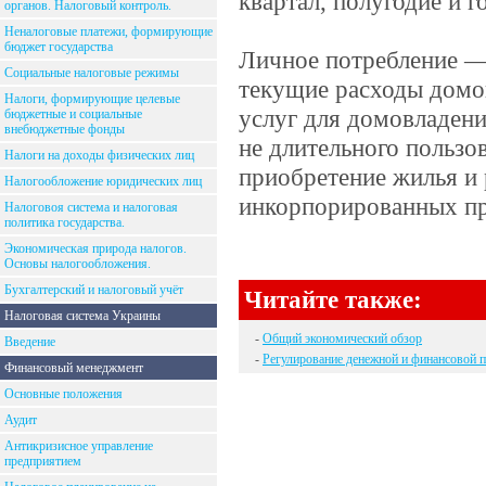
квартал, полугодие и г
органов. Налоговый контроль.
Неналоговые платежи, формирующие
бюджет государства
Личное потребление —
Социальные налоговые режимы
текущие расходы домо
Налоги, формирующие целевые
услуг для домовладени
бюджетные и социальные
внебюджетные фонды
не длительного пользо
Налоги на доходы физических лиц
приобретение жилья и 
Налогообложение юридических лиц
инкорпорированных пр
Налоговоя система и налоговая
политика государства.
Экономическая природа налогов.
Основы налогообложения.
Бухгалтерский и налоговый учёт
Читайте также:
Налоговая система Украины
-
Общий экономический обзор
Введение
-
Регулирование денежной и финансовой 
Финансовый менеджмент
Основные положения
Аудит
Антикризисное управление
предприятием