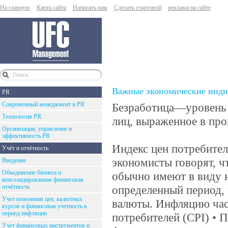
На главную
Карта сайта
Написать нам
Сделать стартовой
реклама на сайте
Важные экономические инди
PR
Современный менеджмент и PR
Безработица—уровень 
Технология PR
лиц, выраженное в про
Организация, управление и
эффективность PR
Индекс цен потребите
Учёт и отчётность
экономисты говорят, ч
Введение
Объединение бизнеса и
обычно имеют в виду 
консолидированная финансовая
отчётность
определенный период,
Учет изменения цен, валютных
валюты. Инфляцию час
курсов и финансовая учетность в
период инфляции
потребителей (CPI) • 
Учет финансовых инструментов и