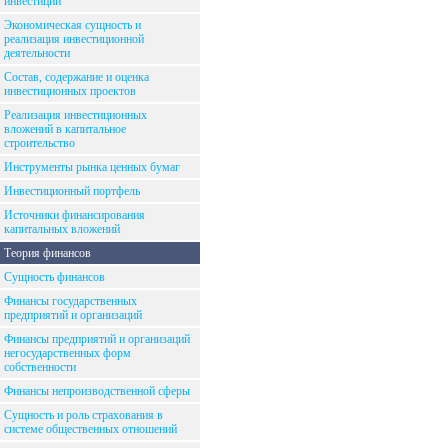
инвестиций
Экономическая сущность и
реализация инвестиционной
деятельности
Состав, содержание и оценка
инвестиционных проектов
Реализация инвестиционных
вложений в капитальное
строительство
Инструменты рынка ценных бумаг
Инвестиционный портфель
Источники финансирования
капитальных вложений
Теория финансов
Сущность финансов
Финансы государственных
предприятий и организаций
Финансы предприятий и организаций
негосударственных форм
собственности
Финансы непроизводственной сферы
Сущность и роль страхования в
системе общественных отношений