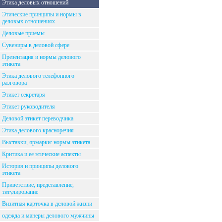
Этика деловых отношений
Этические принципы и нормы в
деловых отношениях
Деловые приемы
Сувениры в деловой сфере
Презентация и нормы делового
этикета
Этика делового телефонного
разговора
Этикет секретаря
Этикет руководителя
Деловой этикет переводчика
Этика делового красноречия
Выставки, ярмарки: нормы этикета
Критика и ее этические аспекты
История и принципы делового
этикета
Приветствие, представление,
титулирование
Визитная карточка в деловой жизни
одежда и манеры делового мужчины