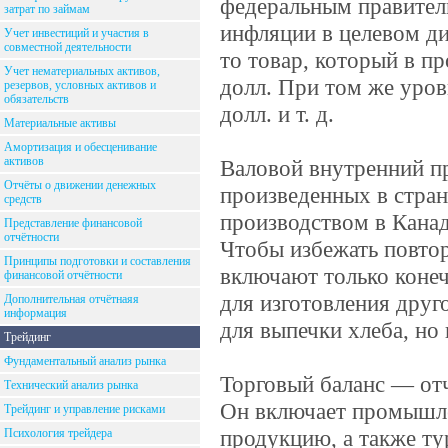
федеральным правител
затрат по займам
инфляции в целевом ди
Учет инвестиций и участия в
совместной деятельности
то товар, который в пр
Учет нематериальных активов,
долл. При том же уров
резервов, условных активов и
обязательств
долл. и т. д.
Материальные активы
Амортизация и обесценивание
активов
Валовой внутренний п
Отчёты о движении денежных
произведенных в стране
средств
производством в Кана
Представление финансовой
отчётности
Чтобы избежать повтор
Принципы подготовки и составления
включают только конеч
финансовой отчётности
для изготовления друг
Дополнительная отчётнаяя
информация
для выпечки хлеба, но 
Трейдинг
Фундаментальный анализ рынка
Торговый баланс — отч
Технический анализ рынка
Он включает промышле
Трейдинг и управление рисками
продукцию, а также ту
Психология трейдера