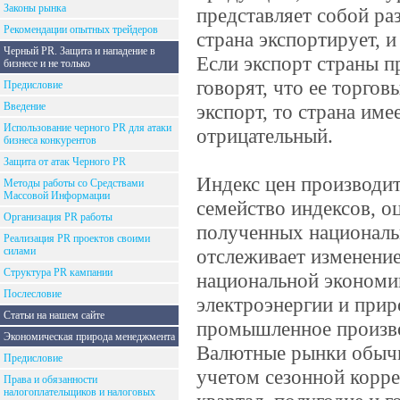
Законы рынка
представляет собой ра
Рекомендации опытных трейдеров
страна экспортирует, 
Черный PR. Защита и нападение в
Если экспорт страны п
бизнесе и не только
говорят, что ее торго
Предисловие
Введение
экспорт, то страна име
Использование черного PR для атаки
отрицательный.
бизнеса конкурентов
Защита от атак Черного PR
Индекс цен производит
Методы работы со Средствами
Массовой Информации
семейство индексов, 
Организация PR работы
полученных националь
Реализация PR проектов своими
силами
отслеживает изменение
Структура PR кампании
национальной экономик
Послесловие
электроэнергии и прир
Статьи на нашем сайте
промышленное произв
Экономическая природа менеджмента
Валютные рынки обычн
Предисловие
учетом сезонной корре
Права и обязанности
налогоплательщиков и налоговых