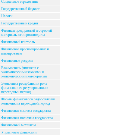
Социальное страхование
Государственный бюджет
Налоги
Государственный кредит
Финансы предприятий и отраслей
материального производства
Финансовый контроль
Финансовое прогнозирование и
планирование
Финансовые ресурсы
Взаимосвязь финансов с
экономическими законами и
экономическими категориями
Экономика республики и роль
финансов в ее регулировании в
переходный период
Формы финансового оздоровления
экономики в переходной период
Финансовая система государства
Финансовая политика государства
Финансовый механизм
Управление финансами