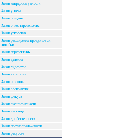
Закон непредсказуемости
Закон успеха
Закон неудачи
Закон очковтирательства
Закон ускорения
Закон расширения продуктовой
линейки
Закон перспективы
Закон деления
Закон лидерства
Закон категории
Закон сознания
Закон восприятия
Закон фокуса
Закон эксклюзивности
Закон лестницы
Закон двойственности
Закон противоположности
Закон ресурсов