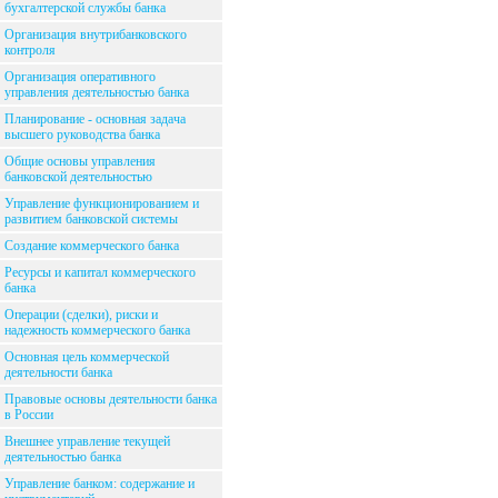
бухгалтерской службы банка
Организация внутрибанковского
контроля
Организация оперативного
управления деятельностью банка
Планирование - основная задача
высшего руководства банка
Общие основы управления
банковской деятельностью
Управление функционированием и
развитием банковской системы
Создание коммерческого банка
Ресурсы и капитал коммерческого
банка
Операции (сделки), риски и
надежность коммерческого банка
Основная цель коммерческой
деятельности банка
Правовые основы деятельности банка
в России
Внешнее управление текущей
деятельностью банка
Управление банком: содержание и