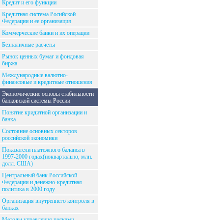
Кредит и его функции
Кредитная система Росийской
Федерации и ее организация
Коммерческие банки и их операции
Безналичные расчеты
Рынок ценных бумаг и фондовая
биржа
Международные валютно-
финансовые и кредитные отношения
Экономические основы стабильности
банковской системы России
Понятие кридитной организации и
банка
Состояние основных секторов
российской экономики
Показатели платежного баланса в
1997-2000 годах(поквартально, млн.
долл. США)
Центральный банк Российской
Федерации и денежно-кредитная
политика в 2000 году
Организация внутреннего контроля в
банках
Методы управления рисками