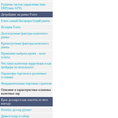
Развитие систем управления типа
ERP(типа APS)
Детрейдинг на рынке Forex
Forex-самый быстрорастущий рынок
История Forex
Долгосрочные факторы валютного
рынка
Краткосрочные факторы валютного
рынка
Правильно выбрать время - залог
успеха
Что такое валютные корреляции и как
трейдеры их используют
Параметры торговли в различных
условиях
Фундаментальные торговые стратегии
Описание и характеристики основных
валютных пар
Крах доллара и как извлечь из него
выгоду
Почему доллар рухнет
Деньги тогда и сейчас