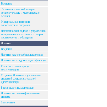
Введение
Терминологический аппарат,
концептуальные и методические
основы
Материальные потоки и
логистические операции
Логистический подход к управлению
материальными потоками в сферах
производства и обращения
Логотип
Введение
Логотип как способ представления
Логотип как средство идентификации
Роль Логотипа в процессе
коммуникации
Создание Логотипа и управление
системой средств визуальной
идентификации
Различные типы логотипов
Логотип как идентификационная
система
Заключение