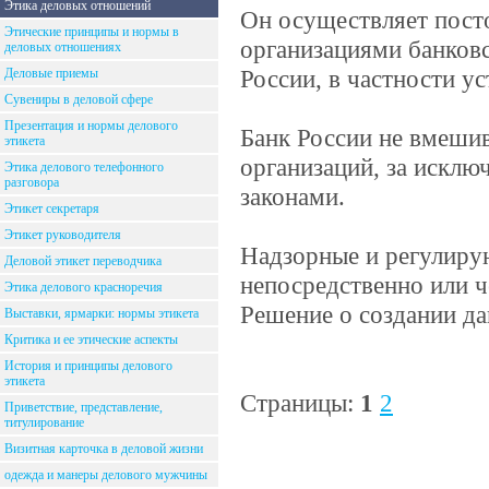
Этика деловых отношений
Он осуществляет пост
Этические принципы и нормы в
организациями банковс
деловых отношениях
России, в частности у
Деловые приемы
Сувениры в деловой сфере
Презентация и нормы делового
Банк России не вмешив
этикета
организаций, за искл
Этика делового телефонного
разговора
законами.
Этикет секретаря
Этикет руководителя
Надзорные и регулиру
Деловой этикет переводчика
непосредственно или ч
Этика делового красноречия
Решение о создании да
Выставки, ярмарки: нормы этикета
Критика и ее этические аспекты
История и принципы делового
этикета
Страницы:
1
2
Приветствие, представление,
титулирование
Визитная карточка в деловой жизни
одежда и манеры делового мужчины