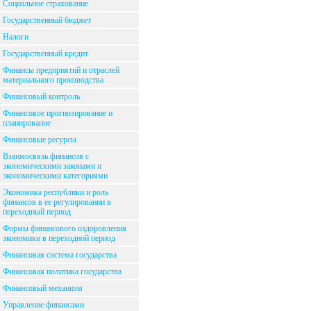
Социальное страхование
Государственный бюджет
Налоги
Государственный кредит
Финансы предприятий и отраслей
материального производства
Финансовый контроль
Финансовое прогнозирование и
планирование
Финансовые ресурсы
Взаимосвязь финансов с
экономическими законами и
экономическими категориями
Экономика республики и роль
финансов в ее регулировании в
переходный период
Формы финансового оздоровления
экономики в переходной период
Финансовая система государства
Финансовая политика государства
Финансовый механизм
Управление финансами