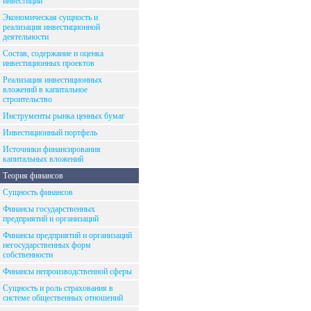
инвестиций
Экономическая сущность и
реализация инвестиционной
деятельности
Состав, содержание и оценка
инвестиционных проектов
Реализация инвестиционных
вложений в капитальное
строительство
Инструменты рынка ценных бумаг
Инвестиционный портфель
Источники финансирования
капитальных вложений
Теория финансов
Сущность финансов
Финансы государственных
предприятий и организаций
Финансы предприятий и организаций
негосударственных форм
собственности
Финансы непроизводственной сферы
Сущность и роль страхования в
системе общественных отношений