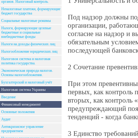
1 Универсальность и о
органов. Налоговый контроль.
Неналоговые платежи, формирующие
бюджет государства
Под надзор должны под
Социальные налоговые режимы
организации, работаю
Налоги, формирующие целевые
согласие на надзор и 
бюджетные и социальные
внебюджетные фонды
обязательным условием
Налоги на доходы физических лиц
последующей банковск
Налогообложение юридических лиц
Налоговоя система и налоговая
политика государства.
2 Сочетание превенти
Экономическая природа налогов.
Основы налогообложения.
При этом превентивный
Бухгалтерский и налоговый учёт
Налоговая система Украины
первых, как контроль 
Введение
вторых, как контроль 
Финансовый менеджмент
предупреждающий появ
Основные положения
тенденций - когда ба
Аудит
Антикризисное управление
предприятием
3 Единство требований