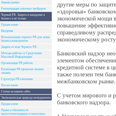
Законы рынка
другие меры по защите
Рекомендации опытных трейдеров
«здоровья» банковско
Черный PR. Защита и нападение в
экономической мощи в
бизнесе и не только
повышение эффективно
Предисловие
Введение
справедливому распред
Использование черного PR для атаки
экономическому росту
бизнеса конкурентов
Защита от атак Черного PR
Банковский надзор не
Методы работы со Средствами
Массовой Информации
элементом обеспечения
Организация PR работы
кредитной системе в ц
Реализация PR проектов своими
силами
также полезен тем бан
Структура PR кампании
межбанковском рынке.
Послесловие
Статьи на нашем сайте
С учетом мирового и 
Экономическая природа менеджмента
банковского надзора.
Предисловие
Права и обязанности
налогоплательщиков и налоговых