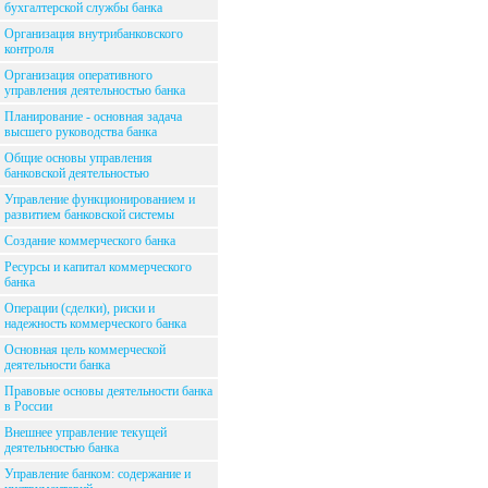
бухгалтерской службы банка
Организация внутрибанковского
контроля
Организация оперативного
управления деятельностью банка
Планирование - основная задача
высшего руководства банка
Общие основы управления
банковской деятельностью
Управление функционированием и
развитием банковской системы
Создание коммерческого банка
Ресурсы и капитал коммерческого
банка
Операции (сделки), риски и
надежность коммерческого банка
Основная цель коммерческой
деятельности банка
Правовые основы деятельности банка
в России
Внешнее управление текущей
деятельностью банка
Управление банком: содержание и