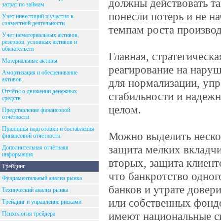
должны действовать та
затрат по займам
понесли потерь и не н
Учет инвестиций и участия в
совместной деятельности
темпам роста производ
Учет нематериальных активов,
резервов, условных активов и
обязательств
Главная, стратегическа
Материальные активы
реагирование на наруш
Амортизация и обесценивание
активов
для нормализации, уп
Отчёты о движении денежных
стабильности и надежн
средств
целом.
Представление финансовой
отчётности
Принципы подготовки и составления
Можно выделить нескол
финансовой отчётности
защита мелких вкладчи
Дополнительная отчётнаяя
информация
вторых, защита клиент
Трейдинг
что банкротство одног
Фундаментальный анализ рынка
банков и утрате довери
Технический анализ рынка
или собственных фондо
Трейдинг и управление рисками
имеют национальные с
Психология трейдера