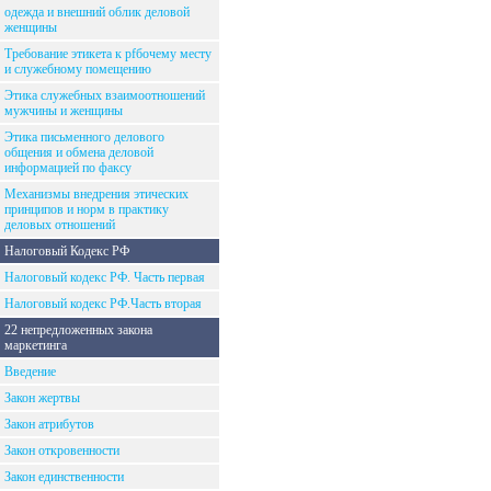
одежда и внешний облик деловой
женщины
Требование этикета к рfбочему месту
и служебному помещению
Этика служебных взаимоотношений
мужчины и женщины
Этика письменного делового
общения и обмена деловой
информацией по факсу
Механизмы внедрения этических
принципов и норм в практику
деловых отношений
Налоговый Кодекс РФ
Налоговый кодекс РФ. Часть первая
Налоговый кодекс РФ.Часть вторая
22 непредложенных закона
маркетинга
Введение
Закон жертвы
Закон атрибутов
Закон откровенности
Закон единственности