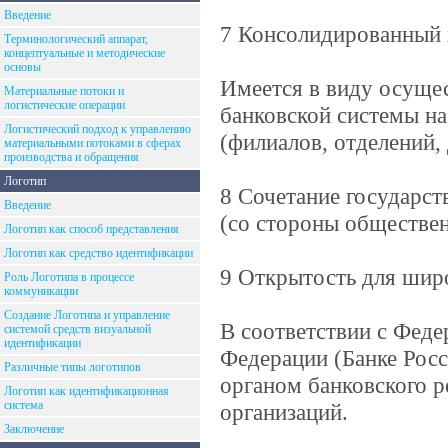
Введение
7 Консолидированный 
Терминологический аппарат,
концептуальные и методические
основы
Имеется в виду осуще
Материальные потоки и
логистические операции
банковской системы на
Логистический подход к управлению
(филиалов, отделений,
материальными потоками в сферах
производства и обращения
Логотип
8 Сочетание государст
Введение
(со стороны обществен
Логотип как способ представления
Логотип как средство идентификации
9 Открытость для шир
Роль Логотипа в процессе
коммуникации
Создание Логотипа и управление
В соответствии с Фед
системой средств визуальной
идентификации
Федерации (Банке Росс
Различные типы логотипов
органом банковского р
Логотип как идентификационная
система
организаций.
Заключение