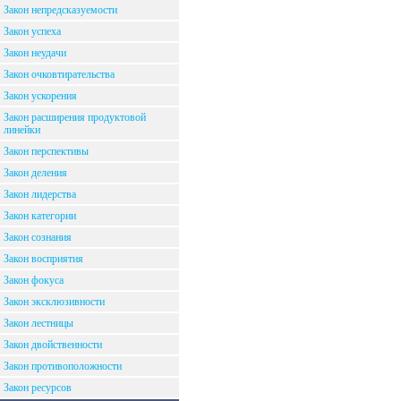
Закон непредсказуемости
Закон успеха
Закон неудачи
Закон очковтирательства
Закон ускорения
Закон расширения продуктовой
линейки
Закон перспективы
Закон деления
Закон лидерства
Закон категории
Закон сознания
Закон восприятия
Закон фокуса
Закон эксклюзивности
Закон лестницы
Закон двойственности
Закон противоположности
Закон ресурсов