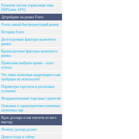
Развитие систем управления типа
ERP(типа APS)
Детрейдинг на рынке Forex
Forex-самый быстрорастущий рынок
История Forex
Долгосрочные факторы валютного
рынка
Краткосрочные факторы валютного
рынка
Правильно выбрать время - залог
успеха
Что такое валютные корреляции и как
трейдеры их используют
Параметры торговли в различных
условиях
Фундаментальные торговые стратегии
Описание и характеристики основных
валютных пар
Крах доллара и как извлечь из него
выгоду
Почему доллар рухнет
Деньги тогда и сейчас