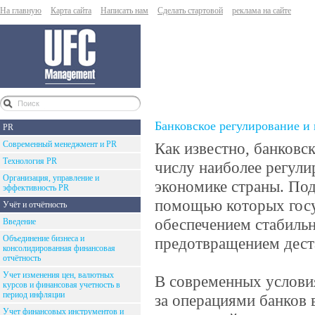
На главную
Карта сайта
Написать нам
Сделать стартовой
реклама на сайте
Банковское регулирование и 
PR
Современный менеджмент и PR
Как известно, банковс
Технология PR
числу наиболее регули
Организация, управление и
экономике страны. По
эффективность PR
помощью которых госу
Учёт и отчётность
обеспечением стабильн
Введение
Объединение бизнеса и
предотвращением дес
консолидированная финансовая
отчётность
Учет изменения цен, валютных
В современных условия
курсов и финансовая учетность в
период инфляции
за операциями банков 
Учет финансовых инструментов и