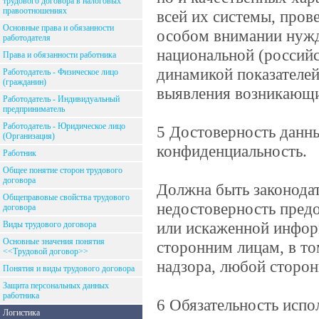
трудового договора в налоговых
правоотношениях
всей их системы, пров
Основные права и обязанности
особом внимании нужд
работодателя
национальной (российс
Права и обязанности работника
динамикой показателей
Работодатель - Физическое лицо
(гражданин)
выявления возникающих
Работодатель - Индивидуальный
предприниматель
Работодатель - Юридическое лицо
5 Достоверность данны
(Организация)
конфиденциальность.
Работник
Общее понятие сторон трудового
договора
Должна быть законодат
Общеправовые свойства трудового
недостоверность пред
договора
или искаженной инфор
Виды трудового договора
Основные значения понятия
сторонним лицам, в то
<<Трудовой договор>>
надзора, любой сторон
Понятия и виды трудового договора
Защита персональных данных
работника
6 Обязательность испо
Логистика