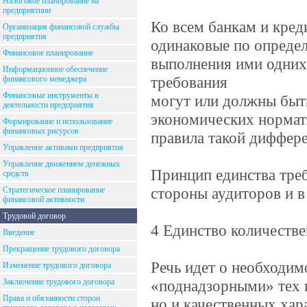
Налоговое планирование на
предприятиии
Ко всем банкам и кре
Организация финансовой службы
предприятия
одинаковые по определ
Финансовое планирование
выполнения ими одних 
Информационное обеспечение
требования
финансового менеджера
Финансовые инструменты в
могут или должны быт
деятельности предприятия
экономических нормати
Формирование и использование
финансовых рисурсов
правила такой диффер
Управление активами предприятия
Управление движением денежных
Принцип единства треб
средств
стороны аудиторов и в
Стратегическое планирование
финансовой активности
Трудовой договор
4 Единство количестве
Введение
Прекращение трудового договора
Речь идет о необходим
Изменение трудового договора
Заключение трудового договора
«поднадзорными» тех и
Права и обязанности сторон
но и качественных хар