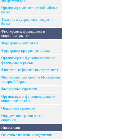
инструментарий
Организация аналитической работы в
банке
Технологии управления кадрами
банка
Фьючерсные, форвардные и
опционные рынки
Форвардные контракты
Форвардная процентная ставка
Организация и функционирование
фьючерсного рынка
Финансовые фьючерсные контракты
Фьючерсная торговля на Московской
товарной бирже
Фьючерсные стратегии
Организация и функционирование
опционного рынка
Опционные стратегии
Определение границ премии
опционов
Инвестиции
Основные понятия и содержание