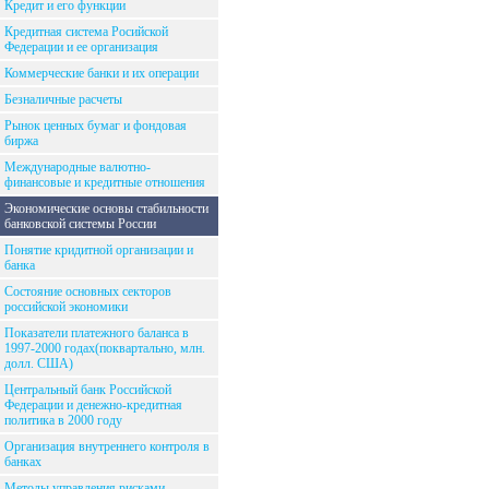
Кредит и его функции
Кредитная система Росийской
Федерации и ее организация
Коммерческие банки и их операции
Безналичные расчеты
Рынок ценных бумаг и фондовая
биржа
Международные валютно-
финансовые и кредитные отношения
Экономические основы стабильности
банковской системы России
Понятие кридитной организации и
банка
Состояние основных секторов
российской экономики
Показатели платежного баланса в
1997-2000 годах(поквартально, млн.
долл. США)
Центральный банк Российской
Федерации и денежно-кредитная
политика в 2000 году
Организация внутреннего контроля в
банках
Методы управления рисками