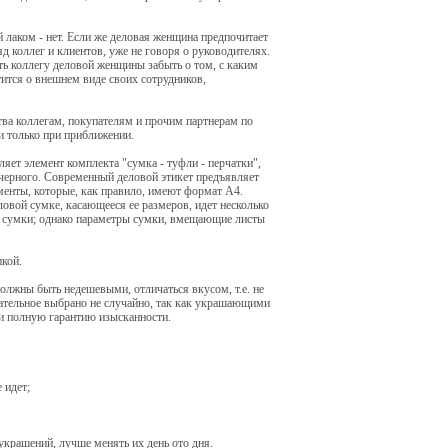
ей лаком - нет. Если же деловая женщина предпочитает
д коллег и клиентов, уже не говоря о руководителях.
ть коллегу деловой женщины забыть о том, с каким
тится о внешнем виде своих сотрудников,
тва коллегам, покупателям и прочим партнерам по
и только при приближении.
яет элемент комплекта "сумка - туфли - перчатки",
но черного. Современный деловой этикет предъявляет
енты, которые, как правило, имеют формат А4.
овой сумке, касающееся ее размеров, идет несколько
й сумки; однако параметры сумки, вмещающие листы
кой.
олжны быть недешевыми, отличаться вкусом, т.е. не
ательное выбрано не случайно, так как украшающими
ти полную гарантию изысканности.
 идет;
украшений, лучше менять их день ото дня.