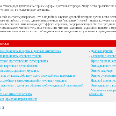
о, такого рода грандиозные приемы фирмы устраивают редко. Чаще всего приглашение не
жчине или вечернее платье -женщине.
 себя смелость утверждать, что в подобных случаях деловой женщине лучше всего оста
ого английского стиля, однако выполненном из "парадных" тканей - атласа, кружева на ч
ием блестящей нити, которая дает эффект мерцания, поддерживающий общую праздничн
тюма покажет, что носительница его помнит, что она находится на деловом приеме, а мер
отовлен, укажет на то, что его обладательница полна должного уважения к празднован
также:
ские принципы и нормы в деловых отношениях
-
Деловые приемы
я и принципы делового этикета
-
Сувениры в делово
ствие, представление, титулирование
-
Презентация и нор
ая карточка в деловой жизни
-
Этика делового те
а и манеры делового мужчины
-
Этикет секретаря
ание этикета к рfбочему месту и служебному помещению
-
Этикет руководите
 служебных взаимоотношений мужчины и женщины
-
Деловой этикет пе
письменного делового общения и обмена деловой информацией
-
Этика делового кр
у
-
Механизмы внедрен
а и ее этические аспекты
отношений
ки, ярмарки: нормы этикета
1
2