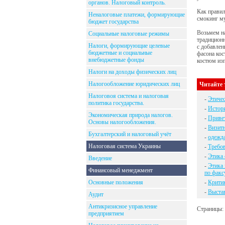
органов. Налоговый контроль.
Как правил
Неналоговые платежи, формирующие
смокинг му
бюджет государства
Возьмем на
Социальные налоговые режимы
традиционн
Налоги, формирующие целевые
с добавлен
бюджетные и социальные
фасона кос
внебюджетные фонды
костюм изг
Налоги на доходы физических лиц
Налогообложение юридических лиц
Читайте 
Налоговоя система и налоговая
-
Этиче
политика государства.
-
Истори
Экономическая природа налогов.
-
Привет
Основы налогообложения.
-
Визитн
Бухгалтерский и налоговый учёт
-
одежд
Налоговая система Украины
-
Требов
-
Этика
Введение
-
Этика 
Финансовый менеджмент
по факс
Основные положения
-
Критик
-
Выстав
Аудит
Антикризисное управление
Страницы:
предприятием