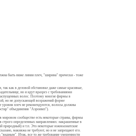
лжна быть ниже линии плеч, "ширина" прически - тоже
м, так как в деловой обстановке даже самые красивые,
адательнице, но и идут вразрез с требованиями
распущенных волос. Поэтому многие фирмы в
кой, но не допускающей возражений форме
е уровня плеч не рекомендуются, волосы должны
остар" объединения "Аэроимп").
тя в мировом сообществе есть некоторые страны, фирмы
в строго определенных направлениях: накрашенные в
ый природный) и т.п. Это некоторые южноазиатские
казано, макияжа не требуют, но и не запрещают его.
 "видным". Итак, все то же требование умеренности