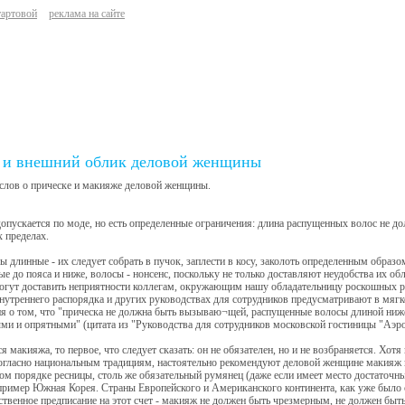
тартовой
реклама на сайте
 и внешний облик деловой женщины
слов о прическе и макияже деловой женщины.
опускается по моде, но есть определенные ограничения: длина распущенных волос не до
 пределах.
ы длинные - их следует собрать в пучок, заплести в косу, заколоть определенным образо
е до пояса и ниже, волосы - нонсенс, поскольку не только доставляют неудобства их обл
могут доставить неприятности коллегам, окружающим нашу обладательницу роскошных 
нутреннего распорядка и других руководствах для сотрудников предусматривают в мяг
я о том, что "прическа не должна быть вызываю¬щей, распущенные волосы длиной ниж
ми и опрятными" (цитата из "Руководства для сотрудников московской гостиницы "Аэр
ся макияжа, то первое, что следует сказать: он не обязателен, но и не возбраняется. Хо
огласно национальным традициям, настоятельно рекомендуют деловой женщине макияж 
ом порядке ресницы, столь же обязательный румянец (даже если имеет место достаточн
пример Южная Корея. Страны Европейского и Американского континента, как уже было с
твенное предписание на этот счет - макияж не должен быть чрезмерным, не должен быть