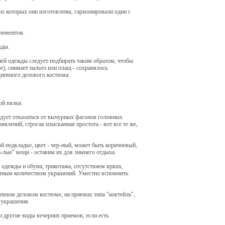
из которых они изготовлены, гармонировали один с
лементов.
жды.
ней одежды следует подбирать таким образом, чтобы
е), снимает пальто или плащ - сохранялось
дневного делового костюма.
ой вязки.
ндует отказаться от вычурных фасонов головных
лений, строгая изысканная простота - вот все те же,
й подкладке, цвет - чер-ный, может быть коричневый,
лые" вещи - оставим их для зимнего отдыха.
одежды и обуви, трикотажа, отсутствием ярких,
умным количеством украшений. Уместно вспомнить
евном деловом костюме, на приемах типа "коктейль",
 украшения.
и другие виды вечерних приемов; если есть