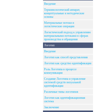
Введение
Терминологический аппарат,
концептуальные и методические
основы
Материальные потоки и
логистические операции
Логистический подход к управлению
материальными потоками в сферах
производства и обращения
Логотип
Введение
Логотип как способ представления
Логотип как средство идентификации
Роль Логотипа в процессе
коммуникации
Создание Логотипа и управление
системой средств визуальной
идентификации
Различные типы логотипов
Логотип как идентификационная
система
Заключение