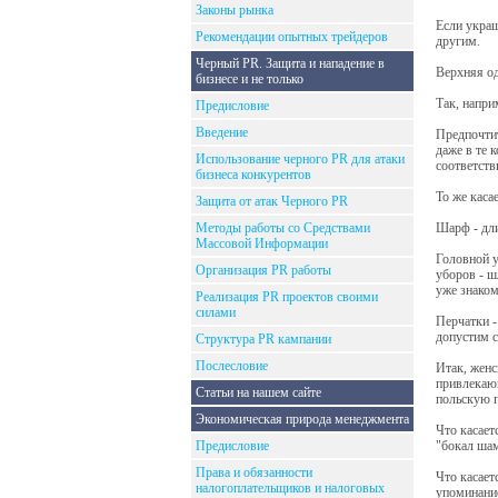
Законы рынка
Если украш
Рекомендации опытных трейдеров
другим.
Черный PR. Защита и нападение в
Верхняя од
бизнесе и не только
Так, напри
Предисловие
Введение
Предпочтит
даже в те 
Использование черного PR для атаки
соответств
бизнеса конкурентов
То же каса
Защита от атак Черного PR
Методы работы со Средствами
Шарф - дли
Массовой Информации
Головной у
Организация PR работы
уборов - ш
уже знаком
Реализация PR проектов своими
силами
Перчатки -
допустим с
Структура PR кампании
Послесловие
Итак, женс
привлекаю
Статьи на нашем сайте
польскую п
Экономическая природа менеджмента
Что касает
Предисловие
"бокал шам
Права и обязанности
Что касает
налогоплательщиков и налоговых
упоминание