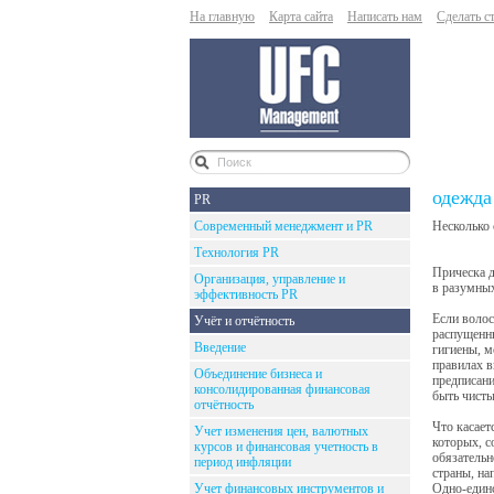
На главную
Карта сайта
Написать нам
Сделать с
одежда
PR
Современный менеджмент и PR
Несколько 
Технология PR
Прическа д
Организация, управление и
в разумных
эффективность PR
Если волос
Учёт и отчётность
распущенны
Введение
гигиены, 
правилах в
Объединение бизнеса и
предписани
консолидированная финансовая
быть чисты
отчётность
Что касает
Учет изменения цен, валютных
которых, с
курсов и финансовая учетность в
обязательн
период инфляции
страны, на
Учет финансовых инструментов и
Одно-единс