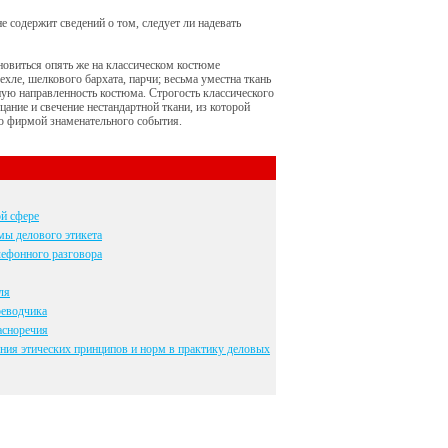
 содержит сведений о том, следует ли надевать
новиться опять же на классическом костюме
ехле, шелкового бархата, парчи; весьма уместна ткань
ую направленность костюма. Строгость классического
цание и свечение нестандартной ткани, из которой
ию фирмой знаменательного события.
й сфере
мы делового этикета
лефонного разговора
ля
реводчика
асноречия
ия этических принципов и норм в практику деловых