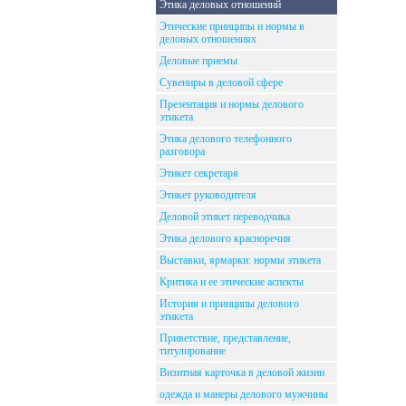
Этика деловых отношений
Этические принципы и нормы в
деловых отношениях
Деловые приемы
Сувениры в деловой сфере
Презентация и нормы делового
этикета
Этика делового телефонного
разговора
Этикет секретаря
Этикет руководителя
Деловой этикет переводчика
Этика делового красноречия
Выставки, ярмарки: нормы этикета
Критика и ее этические аспекты
История и принципы делового
этикета
Приветствие, представление,
титулирование
Визитная карточка в деловой жизни
одежда и манеры делового мужчины