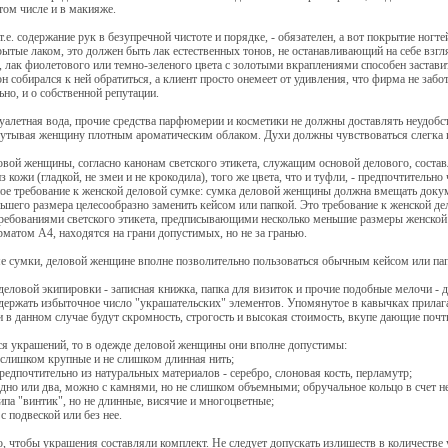
 том числе и в макияже.
.е. содержание рук в безупречной чистоте и порядке, - обязателен, а вот покрытие ногт
рытые лаком, это должен быть лак естественных тонов, не останавливающий на себе взгля
 лак фиолетового или темно-зеленого цвета с золотыми вкраплениями способен застави
н собирался к ней обратиться, а клиент просто онемеет от удивления, что фирма не забо
ьно, и о собственной репутации.
уалетная вода, прочие средства парфюмерии и косметики не должны доставлять неудобс
кутывая женщину плотным ароматическим облаком. Духи должны чувствоваться слегка 
вой женщины, согласно канонам светского этикета, служащим основой делового, составл
 из кожи (гладкой, не змеи и не крокодила), того же цвета, что и туфли, - предпочтитель
ое требование к женской деловой сумке: сумка деловой женщины должна вмещать докум
шего размера целесообразно заменить кейсом или папкой. Это требование к женской дел
требованиями светского этикета, предписывающими несколько меньшие размеры женско
матом А4, находятся на грани допустимых, но не за гранью.
е сумки, деловой женщине вполне позволительно пользоваться обычным кейсом или пап
еловой экипировки - записная книжка, папка для визиток и прочие подобные мелочи - д
ержать избыточное число "украшательских" элементов. Упомянутое в кавычках прилаг
 в данном случае будут скромность, строгость и высокая стоимость, вкупе дающие поч
ся украшений, то в одежде деловой женщины они вполне допустимы:
е слишком крупные и не слишком длинная нить;
предпочтительно из натуральных материалов - серебро, слоновая кость, перламутр;
 одно или два, можно с камнями, но не слишком объемными; обручальное кольцо в счет не
 типа "винтик", но не длинные, висячие и многоцветные;
 с подвеской или без нее.
, чтобы украшения составляли комплект. Не следует допускать излишеств в количестве 