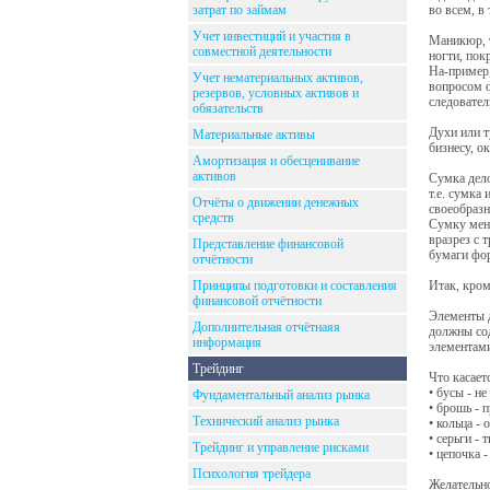
затрат по займам
во всем, в
Учет инвестиций и участия в
Маникюр, т
совместной деятельности
ногти, пок
На-пример,
Учет нематериальных активов,
вопросом о
резервов, условных активов и
следовател
обязательств
Духи или т
Материальные активы
бизнесу, о
Амортизация и обесценивание
активов
Сумка дело
т.е. сумка
Отчёты о движении денежных
своеобразн
средств
Сумку мень
вразрез с 
Представление финансовой
бумаги фор
отчётности
Принципы подготовки и составления
Итак, кром
финансовой отчётности
Элементы д
Дополнительная отчётнаяя
должны сод
информация
элементами
Трейдинг
Что касает
• бусы - н
Фундаментальный анализ рынка
• брошь - 
Технический анализ рынка
• кольца -
• серьги -
Трейдинг и управление рисками
• цепочка -
Психология трейдера
Желательно