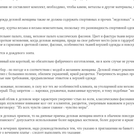
ения не составляют комплект, необходимо, чтобы камни, металлы и другие материалы, 
ежда деловой женщины также не должна содержать спортивных и прочих "неделовых" э
мер, куртка весьма и весьма нежелательна, поскольку это разновидность спортивной оде
ельнее пальто, плащ, меховое пальто классических фасонов. Цвет и фактура ткани верх
короткие мгновения, когда деловая женщина, придя на свое рабочее место (или в гардероб
ие и гармония в цветовой гамме, фасонах, особенностях тканей верхней одежды и повсе
ется и дождевого зонта.
нный или короткий, но обязательно фабричного изготовления, ни в коем случае не ручн
бор - по погоде и в соответствии с модой и желанием женщины. Деловой этикет рекоме
ляп с большими полями, обилием украшений, яркой расцветки. Умеренность модных прояв
ые нам требования, предъявляемые этикетом к верхней одежде.
 кожаные, возможно, в силу все тех же особенностей климата, на утолщенной или мехово
ерый. Под запретом — варежки, рукавички, вывязанные вручную, и тому подобные "ми-
кий облик в деловом мире характерен умеренно¬стью во всем, классическими фасонами 
щих изумленное внимание кол¬лег и клиентов, расцветок, умеренным макияжем и раз
оговорку: "Из всех чувств самое главное - чувство меры".
ся деловых приемов, то на дневные приемы деловая женщина явится в обычном повседн
панского" допускается использование более нарядных костюмов, более дорогие и яркие
ся вечерних приемов, надо руководствоваться тем, что указано в приглашении на банкет 
 о вечернем платье - следует выполнить это указание.