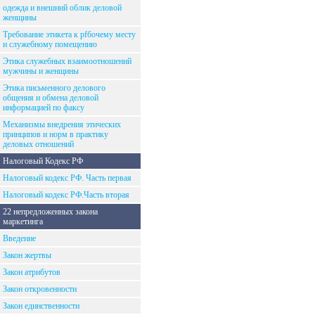
одежда и внешний облик деловой
женщины
Требование этикета к рfбочему месту
и служебному помещению
Этика служебных взаимоотношений
мужчины и женщины
Этика письменного делового
общения и обмена деловой
информацией по факсу
Механизмы внедрения этических
принципов и норм в практику
деловых отношений
Налоговый Кодекс РФ
Налоговый кодекс РФ. Часть первая
Налоговый кодекс РФ.Часть вторая
22 непредложенных закона
маркетинга
Введение
Закон жертвы
Закон атрибутов
Закон откровенности
Закон единственности