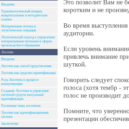
Это позволит Вам не б
Введение
коротким и не произве
Терминологический аппарат,
концептуальные и методические
основы
Во время выступления 
Материальные потоки и
логистические операции
аудитории.
Логистический подход к управлению
материальными потоками в сферах
производства и обращения
Если уровень внимания
Логотип
привлечь внимание пр
Введение
шуткой.
Логотип как способ представления
Логотип как средство идентификации
Говорить следует спок
Роль Логотипа в процессе
коммуникации
голоса (хотя тембр - 
Создание Логотипа и управление
голос не производит д
системой средств визуальной
идентификации
Различные типы логотипов
Помните, что уверенно
Логотип как идентификационная
система
презентации обеспечив
Заключение