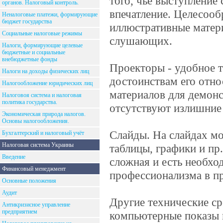
того, чье выступление
органов. Налоговый контроль.
впечатление. Целесооб
Неналоговые платежи, формирующие
бюджет государства
иллюстративные матери
Социальные налоговые режимы
слушающих.
Налоги, формирующие целевые
бюджетные и социальные
внебюджетные фонды
Проекторы - удобное т
Налоги на доходы физических лиц
достоинствам его относ
Налогообложение юридических лиц
материалов для демонс
Налоговоя система и налоговая
политика государства.
отсутствуют излишние
Экономическая природа налогов.
Основы налогообложения.
Слайды. На слайдах м
Бухгалтерский и налоговый учёт
Налоговая система Украины
таблицы, графики и пр
Введение
сложная и есть необхо
Финансовый менеджмент
профессионализма в пр
Основные положения
Аудит
Другие технические ср
Антикризисное управление
предприятием
компьютерные показы и 