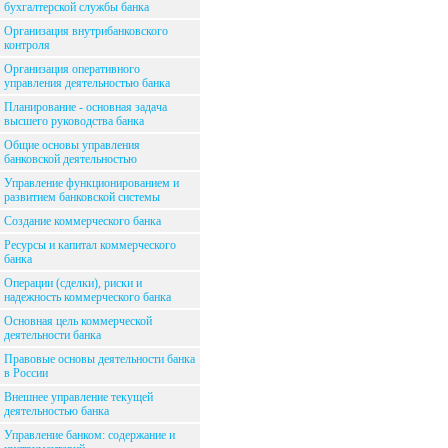
бухгалтерской службы банка
Организация внутрибанковского
контроля
Организация оперативного
управления деятельностью банка
Планирование - основная задача
высшего руководства банка
Общие основы управления
банковской деятельностью
Управление функционированием и
развитием банковской системы
Создание коммерческого банка
Ресурсы и капитал коммерческого
банка
Операции (сделки), риски и
надежность коммерческого банка
Основная цель коммерческой
деятельности банка
Правовые основы деятельности банка
в России
Внешнее управление текущей
деятельностью банка
Управление банком: содержание и