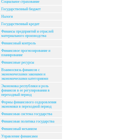
Социальное страхование
Государственный бюджет
Налоги
Государственный кредит
Финансы предприятий и отраслей
материального производства
Финансовый контроль
Финансовое прогнозирование и
планирование
Финансовые ресурсы
Взаимосвязь финансов с
экономическими законами и
экономическими категориями
Экономика республики и роль
финансов в ее регулировании в
переходный период
Формы финансового оздоровления
экономики в переходной период
Финансовая система государства
Финансовая политика государства
Финансовый механизм
Управление финансами