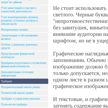
затрат по займам
Не стоит использовать 
Учет инвестиций и участия в
совместной деятельности
светлого. Черные буквы
Учет нематериальных активов,
"непротивоестественно
резервов, условных активов и
обязательств
без завитушек, виньето
Материальные активы
внимание аудитории н
Амортизация и обесценивание
активов
шрифтом, но не в ущер
Отчёты о движении денежных
средств
Графические наглядны
Представление финансовой
отчётности
запоминании. Обычно 
Принципы подготовки и составления
изображение должно б
финансовой отчётности
только допускается, н
Дополнительная отчётнаяя
информация
одном листе в разном 
Трейдинг
графическое изображе
Фундаментальный анализ рынка
Технический анализ рынка
И текстовые, и графич
Трейдинг и управление рисками
затенять содержание 
Психология трейдера