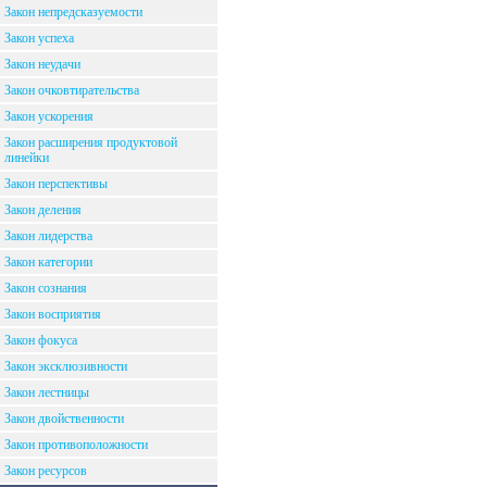
Закон непредсказуемости
Закон успеха
Закон неудачи
Закон очковтирательства
Закон ускорения
Закон расширения продуктовой
линейки
Закон перспективы
Закон деления
Закон лидерства
Закон категории
Закон сознания
Закон восприятия
Закон фокуса
Закон эксклюзивности
Закон лестницы
Закон двойственности
Закон противоположности
Закон ресурсов