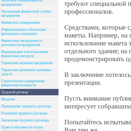
Налоговое планирование на
требуют специальной п
предприятиии
профессионалов.
Организация финансовой службы
предприятия
Финансовое планирование
Средствами, которые 
Информационное обеспечение
макеты. Например, на 
финансового менеджера
Финансовые инструменты в
использование макета 
деятельности предприятия
отдельного здания; на
Формирование и использование
финансовых рисурсов
продемонстрировать о
Управление активами предприятия
Управление движением денежных
В заключение хотелось
средств
презентации.
Стратегическое планирование
финансовой активности
Трудовой договор
Пусть внимание публик
Введение
интересует собравшихс
Прекращение трудового договора
Изменение трудового договора
Заключение трудового договора
Попытайтесь испытыва
Права и обязанности сторон
Вам тем же.