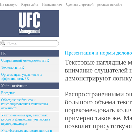
На главную
Карта сайта
Написать нам
Сделать стартовой
реклама на сайте
Презентация и нормы делово
PR
Современный менеджмент и PR
Текстовые наглядные 
Технология PR
внимание слушателей н
Организация, управление и
демонстрируют логику
эффективность PR
Учёт и отчётность
Распространенными ош
Введение
Объединение бизнеса и
большого объема текс
консолидированная финансовая
отчётность
порекомендовать количе
Учет изменения цен, валютных
примерно такое же. Ма
курсов и финансовая учетность в
период инфляции
позволит присутствующ
Учет финансовых инструментов и