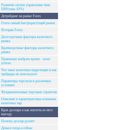
Развитие систем управления типа
ERP(типа APS)
Детрейдинг на рынке Forex
Forex-самый быстрорастущий рынок
История Forex
Долгосрочные факторы валютного
рынка
Краткосрочные факторы валютного
рынка
Правильно выбрать время - залог
успеха
Что такое валютные корреляции и как
трейдеры их используют
Параметры торговли в различных
условиях
Фундаментальные торговые стратегии
Описание и характеристики основных
валютных пар
Крах доллара и как извлечь из него
выгоду
Почему доллар рухнет
Деньги тогда и сейчас