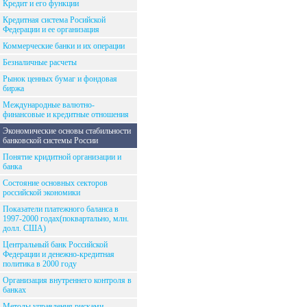
Кредит и его функции
Кредитная система Росийской
Федерации и ее организация
Коммерческие банки и их операции
Безналичные расчеты
Рынок ценных бумаг и фондовая
биржа
Международные валютно-
финансовые и кредитные отношения
Экономические основы стабильности
банковской системы России
Понятие кридитной организации и
банка
Состояние основных секторов
российской экономики
Показатели платежного баланса в
1997-2000 годах(поквартально, млн.
долл. США)
Центральный банк Российской
Федерации и денежно-кредитная
политика в 2000 году
Организация внутреннего контроля в
банках
Методы управления рисками