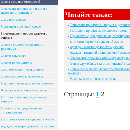
Этика деловых отношений
Этические принципы и нормы в
деловых отношениях
Читайте также:
Деловые приемы
-
Этические принципы и нормы в деловы
Сувениры в деловой сфере
-
История и принципы делового этикета
Презентация и нормы делового
-
Приветствие, представление, титулирова
этикета
-
Визитная карточка в деловой жизни
Этика делового телефонного
-
одежда и манеры делового мужчины
разговора
-
одежда и внешний облик деловой женщ
Этикет секретаря
-
Требование этикета к рfбочему месту 
Этикет руководителя
-
Этика служебных взаимоотношений му
-
Этика письменного делового общения и
Деловой этикет переводчика
по факсу
Этика делового красноречия
-
Критика и ее этические аспекты
Выставки, ярмарки: нормы этикета
Критика и ее этические аспекты
Страницы:
1
2
История и принципы делового
этикета
Приветствие, представление,
титулирование
Визитная карточка в деловой жизни
одежда и манеры делового мужчины