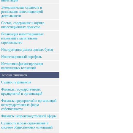
инвестиций
Экономическая сущность и
реализация инвестиционной
деятельности
Состав, содержание и оценка
инвестиционных проектов
Реализация инвестиционных
вложений в капитальное
строительство
Инструменты рынка ценных бумаг
Инвестиционный портфель
Источники финансирования
капитальных вложений
Теория финансов
Сущность финансов
Финансы государственных
предприятий и организаций
Финансы предприятий и организаций
негосударственных форм
собственности
Финансы непроизводственной сферы
Сущность и роль страхования в
системе общественных отношений