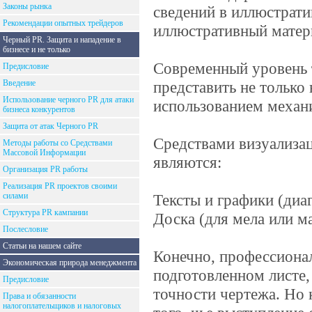
Законы рынка
сведений в иллюстрати
Рекомендации опытных трейдеров
иллюстративный матер
Черный PR. Защита и нападение в
бизнесе и не только
Современный уровень 
Предисловие
Введение
представить не только
Использование черного PR для атаки
использованием механи
бизнеса конкурентов
Защита от атак Черного PR
Средствами визуализа
Методы работы со Средствами
Массовой Информации
являются:
Организация PR работы
Реализация PR проектов своими
силами
Тексты и графики (диа
Структура PR кампании
Доска (для мела или ма
Послесловие
Статьи на нашем сайте
Конечно, профессиона
Экономическая природа менеджмента
подготовленном листе, 
Предисловие
точности чертежа. Но 
Права и обязанности
налогоплательщиков и налоговых