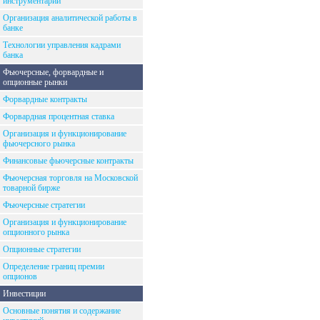
инструментарий
Организация аналитической работы в
банке
Технологии управления кадрами
банка
Фьючерсные, форвардные и
опционные рынки
Форвардные контракты
Форвардная процентная ставка
Организация и функционирование
фьючерсного рынка
Финансовые фьючерсные контракты
Фьючерсная торговля на Московской
товарной бирже
Фьючерсные стратегии
Организация и функционирование
опционного рынка
Опционные стратегии
Определение границ премии
опционов
Инвестиции
Основные понятия и содержание