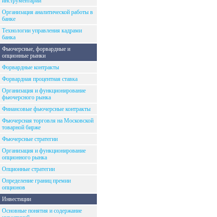
инструментарий
Организация аналитической работы в
банке
Технологии управления кадрами
банка
Фьючерсные, форвардные и
опционные рынки
Форвардные контракты
Форвардная процентная ставка
Организация и функционирование
фьючерсного рынка
Финансовые фьючерсные контракты
Фьючерсная торговля на Московской
товарной бирже
Фьючерсные стратегии
Организация и функционирование
опционного рынка
Опционные стратегии
Определение границ премии
опционов
Инвестиции
Основные понятия и содержание