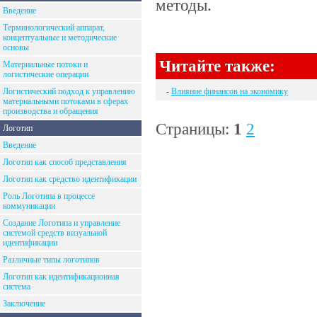
методы.
Введение
Терминологический аппарат,
концептуальные и методические
основы
Читайте также:
Материальные потоки и
логистические операции
Логистический подход к управлению
-
Влияние финансов на экономику
материальными потоками в сферах
производства и обращения
Страницы:
1
2
Логотип
Введение
Логотип как способ представления
Логотип как средство идентификации
Роль Логотипа в процессе
коммуникации
Создание Логотипа и управление
системой средств визуальной
идентификации
Различные типы логотипов
Логотип как идентификационная
система
Заключение