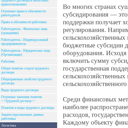
трудового договора в налоговых
правоотношениях
Во многих странах сущ
Основные права и обязанности
субсидирования — это 
работодателя
поддержки получает х
Права и обязанности работника
регулирования. Напри
Работодатель - Физическое лицо
(гражданин)
сельскохозяйственных
Работодатель - Индивидуальный
бюджетные субсидии дл
предприниматель
Работодатель - Юридическое лицо
оборудования. Исходя
(Организация)
включить сумму субсид
Работник
государственная подде
Общее понятие сторон трудового
договора
сельскохозяйственных 
Общеправовые свойства трудового
сельскохозяйственного
договора
Виды трудового договора
Основные значения понятия
Среди финансовых мет
<<Трудовой договор>>
наиболее распростра
Понятия и виды трудового договора
расходов, государствен
Защита персональных данных
работника
Каждому объекту фина
Логистика