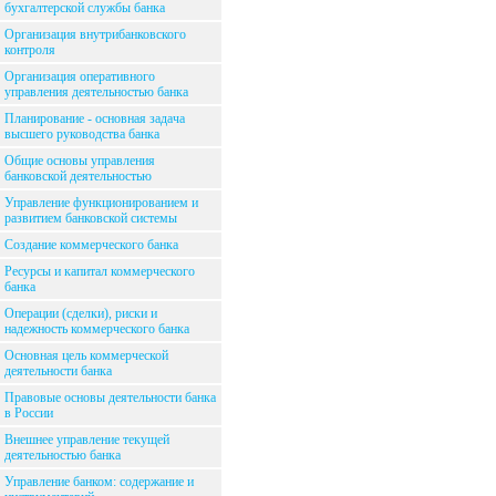
бухгалтерской службы банка
Организация внутрибанковского
контроля
Организация оперативного
управления деятельностью банка
Планирование - основная задача
высшего руководства банка
Общие основы управления
банковской деятельностью
Управление функционированием и
развитием банковской системы
Создание коммерческого банка
Ресурсы и капитал коммерческого
банка
Операции (сделки), риски и
надежность коммерческого банка
Основная цель коммерческой
деятельности банка
Правовые основы деятельности банка
в России
Внешнее управление текущей
деятельностью банка
Управление банком: содержание и