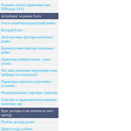
Развитие систем управления типа
ERP(типа APS)
Детрейдинг на рынке Forex
Forex-самый быстрорастущий рынок
История Forex
Долгосрочные факторы валютного
рынка
Краткосрочные факторы валютного
рынка
Правильно выбрать время - залог
успеха
Что такое валютные корреляции и как
трейдеры их используют
Параметры торговли в различных
условиях
Фундаментальные торговые стратегии
Описание и характеристики основных
валютных пар
Крах доллара и как извлечь из него
выгоду
Почему доллар рухнет
Деньги тогда и сейчас