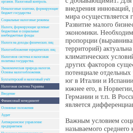
с добывающими1. Для 
органов. Налоговый контроль.
внедрения инноваций, 
Неналоговые платежи, формирующие
бюджет государства
мира осуществляется г
Социальные налоговые режимы
Развитие малого бизне
Налоги, формирующие целевые
экономики. Необходим
бюджетные и социальные
внебюджетные фонды
пропорции (выравнива
Налоги на доходы физических лиц
территорий) актуальна 
Налогообложение юридических лиц
климатических услови
Налоговоя система и налоговая
политика государства.
других факторов суще
Экономическая природа налогов.
потенциале отдельных
Основы налогообложения.
юг в Италии и Испании
Бухгалтерский и налоговый учёт
Налоговая система Украины
южнее его, в Норвегии
Введение
Германии и т.п. В Рос
Финансовый менеджмент
является дифференциа
Основные положения
Аудит
Важным условием соци
Антикризисное управление
предприятием
называемого среднего 