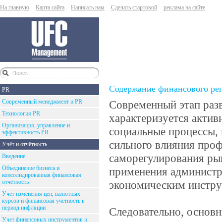
На главную
Карта сайта
Написать нам
Сделать стартовой
реклама на сайте
Содержание финансового рег
PR
Современный менеджмент и PR
Современный этап раз
Технология PR
характеризуется актив
Организация, управление и
социальные процессы,
эффективность PR
сильного влияния проф
Учёт и отчётность
саморегулирования ры
Введение
Объединение бизнеса и
применения администр
консолидированная финансовая
отчётность
экономическим инстру
Учет изменения цен, валютных
курсов и финансовая учетность в
период инфляции
Следовательно, основ
Учет финансовых инструментов и