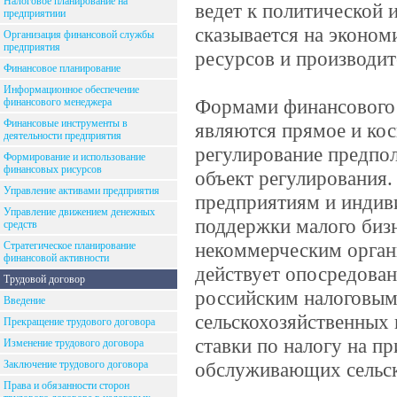
Налоговое планирование на
ведет к политической и
предприятиии
сказывается на эконом
Организация финансовой службы
предприятия
ресурсов и производит
Финансовое планирование
Информационное обеспечение
Формами финансового 
финансового менеджера
Финансовые инструменты в
являются прямое и ко
деятельности предприятия
регулирование предпол
Формирование и использование
финансовых рисурсов
объект регулирования.
Управление активами предприятия
предприятиям и индив
Управление движением денежных
поддержки малого бизн
средств
некоммерческим орган
Стратегическое планирование
финансовой активности
действует опосредованн
Трудовой договор
российским налоговым
Введение
сельскохозяйственных
Прекращение трудового договора
ставки по налогу на п
Изменение трудового договора
Заключение трудового договора
обслуживающих сельск
Права и обязанности сторон