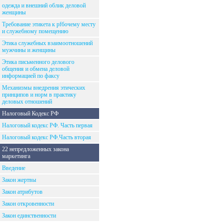
одежда и внешний облик деловой
женщины
Требование этикета к рfбочему месту
и служебному помещению
Этика служебных взаимоотношений
мужчины и женщины
Этика письменного делового
общения и обмена деловой
информацией по факсу
Механизмы внедрения этических
принципов и норм в практику
деловых отношений
Налоговый Кодекс РФ
Налоговый кодекс РФ. Часть первая
Налоговый кодекс РФ.Часть вторая
22 непредложенных закона
маркетинга
Введение
Закон жертвы
Закон атрибутов
Закон откровенности
Закон единственности