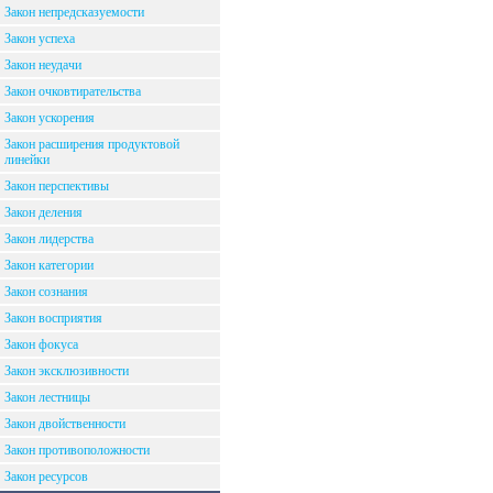
Закон непредсказуемости
Закон успеха
Закон неудачи
Закон очковтирательства
Закон ускорения
Закон расширения продуктовой
линейки
Закон перспективы
Закон деления
Закон лидерства
Закон категории
Закон сознания
Закон восприятия
Закон фокуса
Закон эксклюзивности
Закон лестницы
Закон двойственности
Закон противоположности
Закон ресурсов