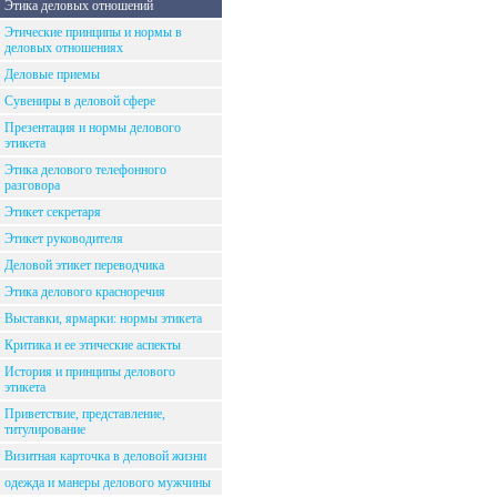
Этика деловых отношений
Этические принципы и нормы в
деловых отношениях
Деловые приемы
Сувениры в деловой сфере
Презентация и нормы делового
этикета
Этика делового телефонного
разговора
Этикет секретаря
Этикет руководителя
Деловой этикет переводчика
Этика делового красноречия
Выставки, ярмарки: нормы этикета
Критика и ее этические аспекты
История и принципы делового
этикета
Приветствие, представление,
титулирование
Визитная карточка в деловой жизни
одежда и манеры делового мужчины