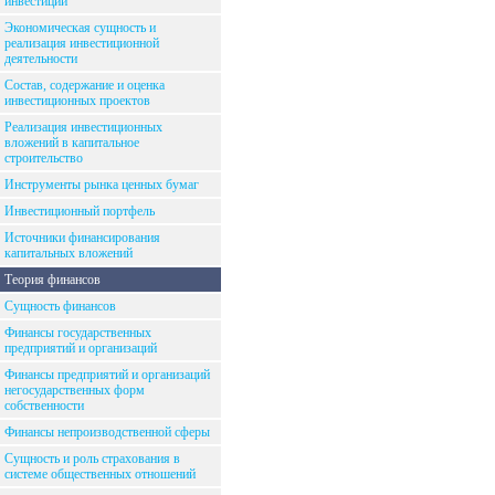
инвестиций
Экономическая сущность и
реализация инвестиционной
деятельности
Состав, содержание и оценка
инвестиционных проектов
Реализация инвестиционных
вложений в капитальное
строительство
Инструменты рынка ценных бумаг
Инвестиционный портфель
Источники финансирования
капитальных вложений
Теория финансов
Сущность финансов
Финансы государственных
предприятий и организаций
Финансы предприятий и организаций
негосударственных форм
собственности
Финансы непроизводственной сферы
Сущность и роль страхования в
системе общественных отношений