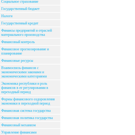
Социальное страхование
Государственный бюджет
Налоги
Государственный кредит
Финансы предприятий и отраслей
материального производства
Финансовый контроль
Финансовое прогнозирование и
планирование
Финансовые ресурсы
Взаимосвязь финансов с
экономическими законами и
экономическими категориями
Экономика республики и роль
финансов в ее регулировании в
переходный период
Формы финансового оздоровления
экономики в переходной период
Финансовая система государства
Финансовая политика государства
Финансовый механизм
Управление финансами