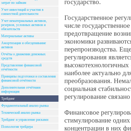
государство.
затрат по займам
Учет инвестиций и участия в
совместной деятельности
Государственное регул
Учет нематериальных активов,
числе государственное
резервов, условных активов и
обязательств
предотвращение возни
Материальные активы
экономики развиваютс
Амортизация и обесценивание
активов
перепроизводства. Ещ
Отчёты о движении денежных
регулирования являетс
средств
высокотехнологичных о
Представление финансовой
отчётности
наиболее актуально д
Принципы подготовки и составления
преобразования. Нема
финансовой отчётности
социальная стабильнос
Дополнительная отчётнаяя
информация
регулирование связано
Трейдинг
Фундаментальный анализ рынка
Финансовое регулирова
Технический анализ рынка
стимулирование одних
Трейдинг и управление рисками
концентрации в них фи
Психология трейдера