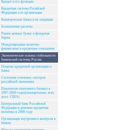
Кредит и его функции
Кредитная система Росийской
Федерации и ее организация
Коммерческие банки и их операции
Безналичные расчеты
Рынок ценных бумаг и фондовая
биржа
Международные валютно-
финансовые и кредитные отношения
Экономические основы стабильности
банковской системы России
Понятие кридитной организации и
банка
Состояние основных секторов
российской экономики
Показатели платежного баланса в
1997-2000 годах(поквартально, млн.
долл. США)
Центральный банк Российской
Федерации и денежно-кредитная
политика в 2000 году
Организация внутреннего контроля в
банках
Методы управления рисками