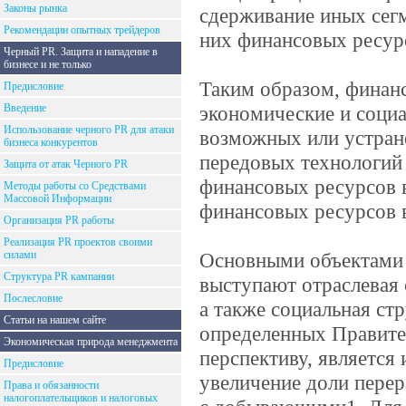
Законы рынка
сдерживание иных сег
Рекомендации опытных трейдеров
них финансовых ресур
Черный PR. Защита и нападение в
бизнесе и не только
Таким образом, финанс
Предисловие
Введение
экономические и соци
Использование черного PR для атаки
возможных или устран
бизнеса конкурентов
передовых технологий 
Защита от атак Черного PR
финансовых ресурсов в
Методы работы со Средствами
Массовой Информации
финансовых ресурсов 
Организация PR работы
Реализация PR проектов своими
силами
Основными объектами 
Структура PR кампании
выступают отраслевая 
Послесловие
а также социальная ст
Статьи на нашем сайте
определенных Правите
Экономическая природа менеджмента
перспективу, является
Предисловие
увеличение доли пере
Права и обязанности
налогоплательщиков и налоговых