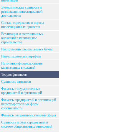
инвестиций
Экономическая сущность и
реализация инвестиционной
деятельности
Состав, содержание и оценка
инвестиционных проектов
Реализация инвестиционных
вложений в капитальное
строительство
Инструменты рынка ценных бумаг
Инвестиционный портфель
Источники финансирования
капитальных вложений
Теория финансов
Сущность финансов
Финансы государственных
предприятий и организаций
Финансы предприятий и организаций
негосударственных форм
собственности
Финансы непроизводственной сферы
Сущность и роль страхования в
системе общественных отношений