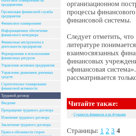
Налоговое планирование на
организационном пост
предприятиии
процессы финансового 
Организация финансовой службы
предприятия
финансовой системы.
Финансовое планирование
Информационное обеспечение
Следует отметить, что
финансового менеджера
Финансовые инструменты в
литературе понимается
деятельности предприятия
взаимосвязанных фина
Формирование и использование
финансовых рисурсов
финансовых учреждений
Управление активами предприятия
«финансовая система».
Управление движением денежных
рассматривается тольк
средств
Стратегическое планирование
финансовой активности
Трудовой договор
Читайте также:
Введение
Прекращение трудового договора
-
Сущность финансов и их функции
Изменение трудового договора
Заключение трудового договора
Страницы:
1
2
3
4
Права и обязанности сторон