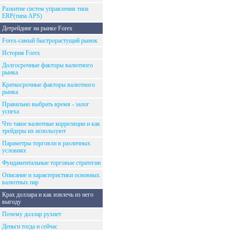
Развитие систем управления типа
ERP(типа APS)
Детрейдинг на рынке Forex
Forex-самый быстрорастущий рынок
История Forex
Долгосрочные факторы валютного
рынка
Краткосрочные факторы валютного
рынка
Правильно выбрать время - залог
успеха
Что такое валютные корреляции и как
трейдеры их используют
Параметры торговли в различных
условиях
Фундаментальные торговые стратегии
Описание и характеристики основных
валютных пар
Крах доллара и как извлечь из него
выгоду
Почему доллар рухнет
Деньги тогда и сейчас