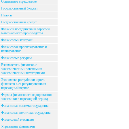
Социальное страхование
Государственный бюджет
Налоги
Государственный кредит
Финансы предприятий и отраслей
материального производства
Финансовый контроль
Финансовое прогнозирование и
планирование
Финансовые ресурсы
Взаимосвязь финансов с
экономическими законами и
экономическими категориями
Экономика республики и роль
финансов в ее регулировании в
переходный период
Формы финансового оздоровления
экономики в переходной период
Финансовая система государства
Финансовая политика государства
Финансовый механизм
Управление финансами