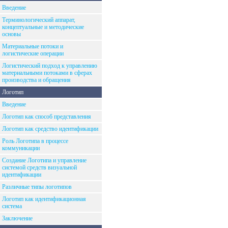
Введение
Терминологический аппарат,
концептуальные и методические
основы
Материальные потоки и
логистические операции
Логистический подход к управлению
материальными потоками в сферах
производства и обращения
Логотип
Введение
Логотип как способ представления
Логотип как средство идентификации
Роль Логотипа в процессе
коммуникации
Создание Логотипа и управление
системой средств визуальной
идентификации
Различные типы логотипов
Логотип как идентификационная
система
Заключение