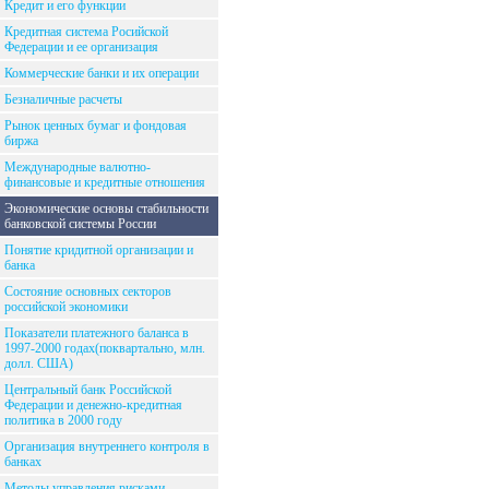
Кредит и его функции
Кредитная система Росийской
Федерации и ее организация
Коммерческие банки и их операции
Безналичные расчеты
Рынок ценных бумаг и фондовая
биржа
Международные валютно-
финансовые и кредитные отношения
Экономические основы стабильности
банковской системы России
Понятие кридитной организации и
банка
Состояние основных секторов
российской экономики
Показатели платежного баланса в
1997-2000 годах(поквартально, млн.
долл. США)
Центральный банк Российской
Федерации и денежно-кредитная
политика в 2000 году
Организация внутреннего контроля в
банках
Методы управления рисками