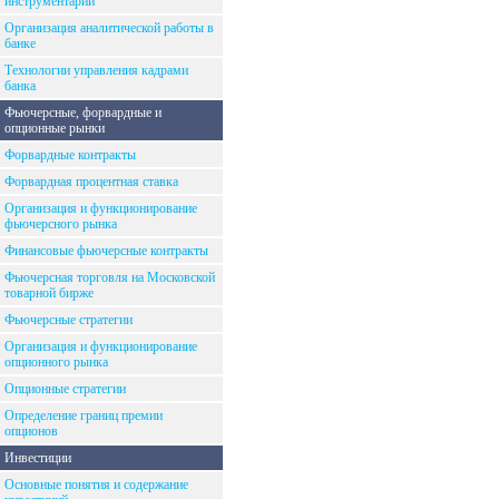
инструментарий
Организация аналитической работы в
банке
Технологии управления кадрами
банка
Фьючерсные, форвардные и
опционные рынки
Форвардные контракты
Форвардная процентная ставка
Организация и функционирование
фьючерсного рынка
Финансовые фьючерсные контракты
Фьючерсная торговля на Московской
товарной бирже
Фьючерсные стратегии
Организация и функционирование
опционного рынка
Опционные стратегии
Определение границ премии
опционов
Инвестиции
Основные понятия и содержание