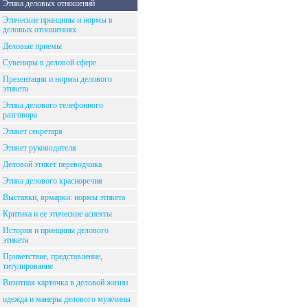
Этика деловых отношений
Этические принципы и нормы в
деловых отношениях
Деловые приемы
Сувениры в деловой сфере
Презентация и нормы делового
этикета
Этика делового телефонного
разговора
Этикет секретаря
Этикет руководителя
Деловой этикет переводчика
Этика делового красноречия
Выставки, ярмарки: нормы этикета
Критика и ее этические аспекты
История и принципы делового
этикета
Приветствие, представление,
титулирование
Визитная карточка в деловой жизни
одежда и манеры делового мужчины