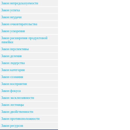
Закон непредсказуемости
Закон успеха
Закон неудачи
Закон очковтирательства
Закон ускорения
Закон расширения продуктовой
линейки
Закон перспективы
Закон деления
Закон лидерства
Закон категории
Закон сознания
Закон восприятия
Закон фокуса
Закон эксклюзивности
Закон лестницы
Закон двойственности
Закон противоположности
Закон ресурсов