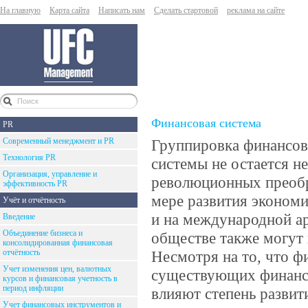
На главную
Карта сайта
Написать нам
Сделать стартовой
реклама на сайте
Финансовая система
PR
Современный менеджмент и PR
Группировка финансов
Технология PR
системы не остается н
Организация, управление и
революционных преобр
эффективность PR
мере развития эконом
Учёт и отчётность
и на международной ар
Введение
Объединение бизнеса и
обществе также могут
консолидированная финансовая
отчётность
Несмотря на то, что ф
Учет изменения цен, валютных
существующих финансов
курсов и финансовая учетность в
период инфляции
влияют степень развит
Учет финансовых инструментов и