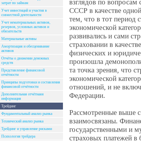
взглядов по вопросам 
затрат по займам
СССР в качестве одной
Учет инвестиций и участия в
совместной деятельности
тем, что в тот период 
Учет нематериальных активов,
экономической катего
резервов, условных активов и
обязательств
развивались и сами ст
Материальные активы
страховании в качеств
Амортизация и обесценивание
активов
физических и юридичес
Отчёты о движении денежных
произошла демонополи
средств
та точка зрения, что с
Представление финансовой
отчётности
экономической категор
Принципы подготовки и составления
отношений, и не включ
финансовой отчётности
Федерации.
Дополнительная отчётнаяя
информация
Трейдинг
Рассмотренные выше с
Фундаментальный анализ рынка
взаимосвязаны. Финанс
Технический анализ рынка
государственными и м
Трейдинг и управление рисками
страховых платежей в
Психология трейдера