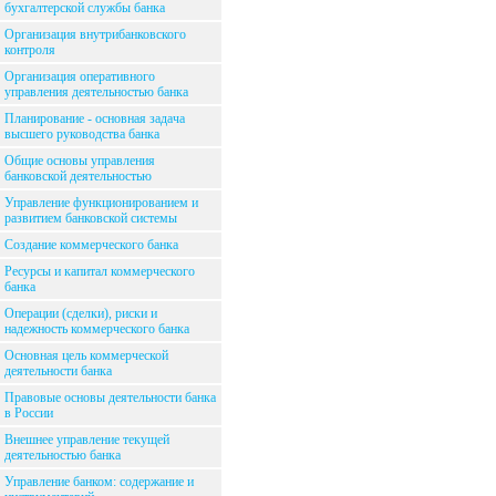
бухгалтерской службы банка
Организация внутрибанковского
контроля
Организация оперативного
управления деятельностью банка
Планирование - основная задача
высшего руководства банка
Общие основы управления
банковской деятельностью
Управление функционированием и
развитием банковской системы
Создание коммерческого банка
Ресурсы и капитал коммерческого
банка
Операции (сделки), риски и
надежность коммерческого банка
Основная цель коммерческой
деятельности банка
Правовые основы деятельности банка
в России
Внешнее управление текущей
деятельностью банка
Управление банком: содержание и