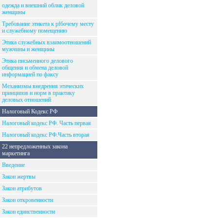
одежда и внешний облик деловой
женщины
Требование этикета к рfбочему месту
и служебному помещению
Этика служебных взаимоотношений
мужчины и женщины
Этика письменного делового
общения и обмена деловой
информацией по факсу
Механизмы внедрения этических
принципов и норм в практику
деловых отношений
Налоговый Кодекс РФ
Налоговый кодекс РФ. Часть первая
Налоговый кодекс РФ.Часть вторая
22 непредложенных закона
маркетинга
Введение
Закон жертвы
Закон атрибутов
Закон откровенности
Закон единственности