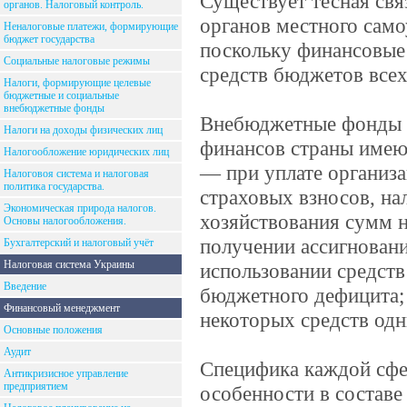
Существует тесная свя
органов. Налоговый контроль.
органов местного сам
Неналоговые платежи, формирующие
бюджет государства
поскольку финансовые
Социальные налоговые режимы
средств бюджетов все
Налоги, формирующие целевые
бюджетные и социальные
внебюджетные фонды
Внебюджетные фонды к
Налоги на доходы физических лиц
финансов страны имею
Налогообложение юридических лиц
— при уплате организ
Налоговоя система и налоговая
политика государства.
страховых взносов, на
Экономическая природа налогов.
хозяйствования сумм 
Основы налогообложения.
получении ассигновани
Бухгалтерский и налоговый учёт
Налоговая система Украины
использовании средств
Введение
бюджетного дефицита;
Финансовый менеджмент
некоторых средств од
Основные положения
Аудит
Специфика каждой сфер
Антикризисное управление
предприятием
особенности в составе