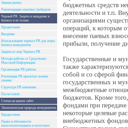
Законы рынка
бюджетных средств не
Рекомендации опытных трейдеров
деятельности и т.п. В
Черный PR. Защита и нападение в
организациями сущест
бизнесе и не только
операций, к которым о
Предисловие
Введение
внесение паевых взнос
Использование черного PR для атаки
прибыли, получение ди
бизнеса конкурентов
Защита от атак Черного PR
Государственные и му
Методы работы со Средствами
Массовой Информации
также характеризуютс
Организация PR работы
собой и со сферой фин
Реализация PR проектов своими
силами
государственных и му
Структура PR кампании
межбюджетные отноше
Послесловие
бюджетов. Кроме того
Статьи на нашем сайте
фондами при передаче
Экономическая природа менеджмента
некоторые целевые рас
Предисловие
внебюджетных фондов 
Права и обязанности
налогоплательщиков и налоговых