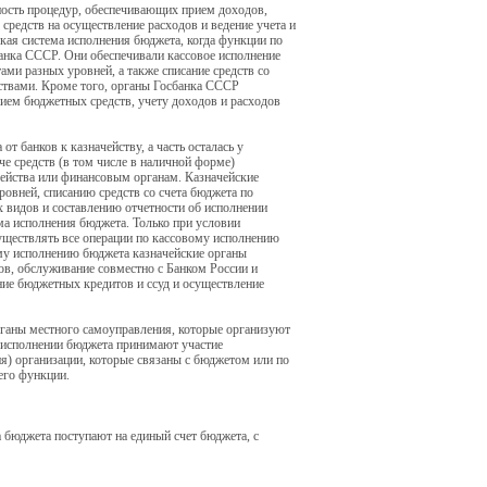
ность процедур, обеспечивающих прием доходов,
средств на осуществление расходов и ведение учета и
кая система исполнения бюджета, когда функции по
анка СССР. Они обеспечивали кассовое исполнение
ми разных уровней, а также списание средств со
твами. Кроме того, органы Госбанка СССР
нием бюджетных средств, учету доходов и расходов
 банков к казначейству, а часть осталась у
е средств (в том числе в наличной форме)
ейства или финансовым органам. Казначейские
вней, списанию средств со счета бюджета по
х видов и составлению отчетности об исполнении
ма исполнения бюджета. Только при условии
уществлять все операции по кассовому исполнению
му исполнению бюджета казначейские органы
в, обслуживание совместно с Банком России и
ие бюджетных кредитов и ссуд и осуществление
ганы местного самоуправления, которые организуют
В исполнении бюджета принимают участие
я) организации, которые связаны с бюджетом или по
его функции.
а бюджета поступают на единый счет бюджета, с