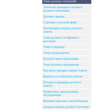
Этика деловых отношений
Этические принципы и нормы в
деловых отношениях
Деловые приемы
Сувениры в деловой сфере
Презентация и нормы делового
этикета
Этика делового телефонного
разговора
Этикет секретаря
Этикет руководителя
Деловой этикет переводчика
Этика делового красноречия
Выставки, ярмарки: нормы этикета
Критика и ее этические аспекты
История и принципы делового
этикета
Приветствие, представление,
титулирование
Визитная карточка в деловой жизни
одежда и манеры делового мужчины