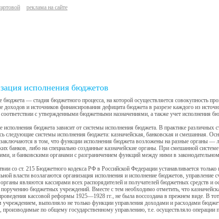
тартовой
реклама на сайте
зация исполнения бюджетов
 бюджета — стадия бюджетного процесса, на которой осуществляется совокупность пр
е доходов и источников финансирования дефицита бюджета в разрезе каждого из источ
 соответствии с утвержденными бюджетными назначениями, а также учет исполнения бю
 исполнения бюджета зависит от системы исполнения бюджета. В практике различных ст
ь следующие системы исполнения бюджета: казначейская, банковская и смешанная. Осн
заключаются в том, что функции исполнения бюджета возложены на разные органы — л
их банков, либо на специально созданные казначейские органы. При смешанной систем
ими, и банковскими органами с разграничением функций между ними в законодательном
твии со ст. 215 Бюджетного кодекса РФ в Российской Федерации устанавливается только
ьной власти возлагаются организация исполнения и исполнение бюджетов, управление 
органы являются кассирами всех распорядителей и получателей бюджетных средств и о
 поручению бюджетных учреждений. Вместе с тем необходимо отметить, что казначейска
проведения кассовой реформы 1925—1928 гг., не была воссоздана в прежнем виде. В тот
 учреждением, выполняло не только функции управления доходами и расходами бюджет
, производимые по общему государственному управлению, т.е. осуществляло операции 