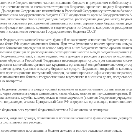
сполнение бюджета является частью исполнения бюджета и представляет собой совокуп
ние и зачисление их на счета соответствующих бюджетов, хранение и выдачу бюджетных 
. До создания Федерального казначейства в Российской Федерации существовала банковс
 исполнению государственного бюджета СССР осуществляли органы Государственного б
тов, включающее сбор и учет доходов бюджетов, распределение доходов между бюджета
джета на основании распоряжений финансовых органов, управляющих бюджетными средс
ли функции по приему, хранению и выдаче средств из бюджета, контролю за расходова
тов и составлению отчетности Государственного бюджета СССР.
м Федерального казначейства часть функций по кассовому исполнению бюджета перешла от
го банка РФ и уполномоченных банков. При этом функции по приему, хранению и выдач
ют банковские учреждения на основе открытия в них бюджетных счетов органам казнач
полняют функции по распределению регулирующих налогов между бюджетами разных уро
бюджетополучателей, а также ведению учета доходов и расходов в разрезе их отдельны
аким образом, в Российской Федерации в настоящее время существует смешанная систе
ования казначейских органов как кредитных организаций они действительно смогут ос
ключая прием, хранение и выдачу бюджетных средств. За рамками операций по кассово
ют прогнозирование поступлений доходов, санкционирование и финансирование расходо
олномоченными банками государственного внутреннего и внешнего долга, предоставлен
а их возвратом.
 бюджетов соответствующих уровней возложено на исполнительные органы власти и ор
сс через соответствующие финансовые, казначейские, налоговые, таможенные органы. 
ва, агентства, службы, коммерческие и некоммерческие (включая бюджетные учреждени
ли по расходам, а также Центральный банк РФ и кредитные организации, выполняющие 
е бюджетов всех уровней бюджетной системы РФ основано на принципах:
 кассы, когда все доходы, привлечение и погашение источников финансирования дефицит
существляются все расходы;
и своевременного поступления в бюджет доходов в разрезе отдельных источников;