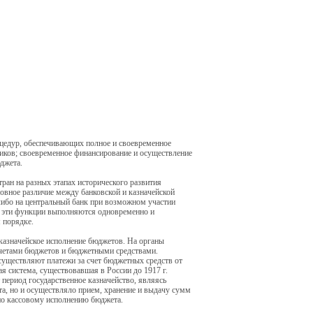
оцедур, обеспечивающих полное и своевременное
ников; своевременное финансирование и осуществление
джета.
ран на разных этапах исторического развития
овное различие между банковской и казначейской
ибо на центральный банк при возможном участии
е эти функции выполняются одновременно и
 порядке.
 казначейское исполнение бюджетов. На органы
счетами бюджетов и бюджетными средствами.
существляют платежи за счет бюджетных средств от
я система, существовавшая в России до 1917 г.
 период государственное казначейство, являясь
а, но и осуществляло прием, хранение и выдачу сумм
по кассовому исполнению бюджета.