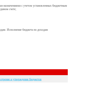
ыми назначениями с учетом установленных бюджетным
едином счете;
одам. Исполнение бюджета по доходам
мотрение и утверждение бюджетов