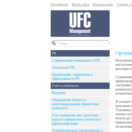
На главную
Карта сайта
Написать нам
Сделать с
Органи
PR
Современный менеджмент и PR
Исполнение
поступлени
Технология PR
расходов в
Организация, управление и
Содержание
эффективность PR
применялис
системами 
Учёт и отчётность
коммерческ
Введение
казначейск
Объединение бизнеса и
В соответс
консолидированная финансовая
исполнител
отчётность
Указанные 
имени и по
Учет изменения цен, валютных
вплоть до 
курсов и финансовая учетность в
банковским
период инфляции
на расходы
Учет финансовых инструментов и