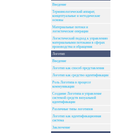
Введение
Терминологический аппарат,
концептуальные и методические
основы
Материальные потоки и
логистические операции
Логистический подход к управлению
материальными потоками в сферах
производства и обращения
Логотип
Введение
Логотип как способ представления
Логотип как средство идентификации
Роль Логотипа в процессе
коммуникации
Создание Логотипа и управление
системой средств визуальной
идентификации
Различные типы логотипов
Логотип как идентификационная
система
Заключение