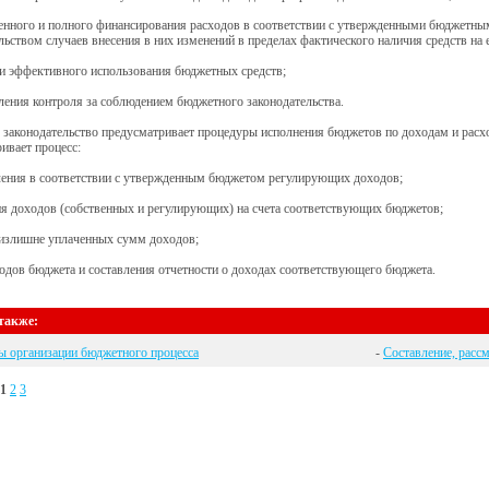
менного и полного финансирования расходов в соответствии с утвержденными бюджетн
льством случаев внесения в них изменений в пределах фактического наличия средств на 
 и эффективного использования бюджетных средств;
ления контроля за соблюдением бюджетного законодательства.
законодательство предусматривает процедуры исполнения бюджетов по доходам и расх
ивает процесс:
ления в соответствии с утвержденным бюджетом регулирующих доходов;
ия доходов (собственных и регулирующих) на счета соответствующих бюджетов;
 излишне уплаченных сумм доходов;
ходов бюджета и составления отчетности о доходах соответствующего бюджета.
также:
ы организации бюджетного процесса
-
Составление, расс
1
2
3