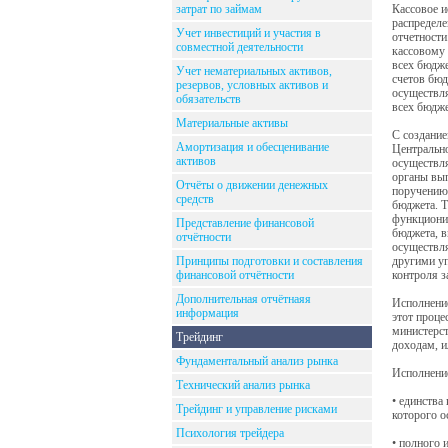
затрат по займам
Кассовое и
распределе
Учет инвестиций и участия в
отчетности
совместной деятельности
кассовому
всех бюдже
Учет нематериальных активов,
счетов бю
резервов, условных активов и
осуществля
обязательств
всех бюдже
Материальные активы
С создание
Амортизация и обесценивание
Центрально
активов
осуществля
органы вы
Отчёты о движении денежных
поручению 
средств
бюджета. Т
функционир
Представление финансовой
бюджета, в
отчётности
осуществля
Принципы подготовки и составления
другими уп
финансовой отчётности
контроля з
Дополнительная отчётнаяя
Исполнение
информация
этот проце
министерст
Трейдинг
доходам, и
Фундаментальный анализ рынка
Исполнени
Технический анализ рынка
• единства
Трейдинг и управление рисками
которого о
Психология трейдера
• полного 