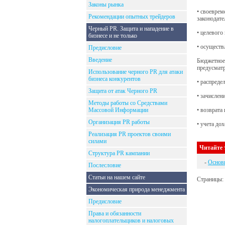
Законы рынка
• своевре
Рекомендации опытных трейдеров
законодате
Черный PR. Защита и нападение в
• целевого
бизнесе и не только
• осуществ
Предисловие
Введение
Бюджетное 
предусматр
Использование черного PR для атаки
бизнеса конкурентов
• распреде
Защита от атак Черного PR
• зачислен
Методы работы со Средствами
Массовой Информации
• возврата
Организация PR работы
• учета до
Реализация PR проектов своими
силами
Читайте 
Структура PR кампании
-
Основ
Послесловие
Статьи на нашем сайте
Страницы:
Экономическая природа менеджмента
Предисловие
Права и обязанности
налогоплательщиков и налоговых