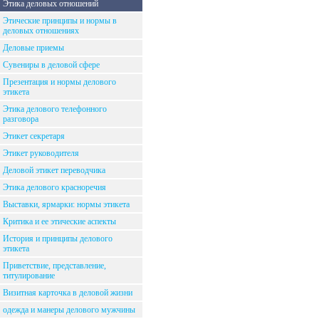
Этика деловых отношений
Этические принципы и нормы в
деловых отношениях
Деловые приемы
Сувениры в деловой сфере
Презентация и нормы делового
этикета
Этика делового телефонного
разговора
Этикет секретаря
Этикет руководителя
Деловой этикет переводчика
Этика делового красноречия
Выставки, ярмарки: нормы этикета
Критика и ее этические аспекты
История и принципы делового
этикета
Приветствие, представление,
титулирование
Визитная карточка в деловой жизни
одежда и манеры делового мужчины