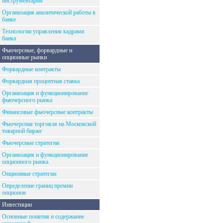
инструментарий
Организация аналитической работы в
банке
Технологии управления кадрами
банка
Фьючерсные, форвардные и
опционные рынки
Форвардные контракты
Форвардная процентная ставка
Организация и функционирование
фьючерсного рынка
Финансовые фьючерсные контракты
Фьючерсная торговля на Московской
товарной бирже
Фьючерсные стратегии
Организация и функционирование
опционного рынка
Опционные стратегии
Определение границ премии
опционов
Инвестиции
Основные понятия и содержание