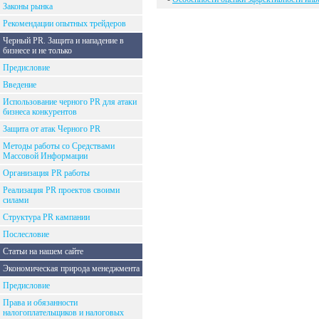
Законы рынка
Рекомендации опытных трейдеров
Черный PR. Защита и нападение в
бизнесе и не только
Предисловие
Введение
Использование черного PR для атаки
бизнеса конкурентов
Защита от атак Черного PR
Методы работы со Средствами
Массовой Информации
Организация PR работы
Реализация PR проектов своими
силами
Структура PR кампании
Послесловие
Статьи на нашем сайте
Экономическая природа менеджмента
Предисловие
Права и обязанности
налогоплательщиков и налоговых