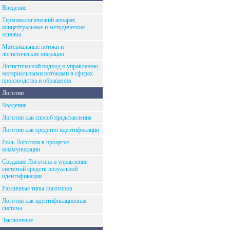
Введение
Терминологический аппарат,
концептуальные и методические
основы
Материальные потоки и
логистические операции
Логистический подход к управлению
материальными потоками в сферах
производства и обращения
Логотип
Введение
Логотип как способ представления
Логотип как средство идентификации
Роль Логотипа в процессе
коммуникации
Создание Логотипа и управление
системой средств визуальной
идентификации
Различные типы логотипов
Логотип как идентификационная
система
Заключение