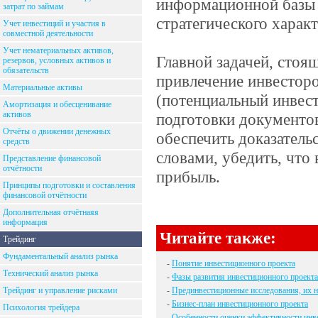
информационной базы д
затрат по займам
стратегического характ
Учет инвестиций и участия в
совместной деятельности
Учет нематериальных активов,
Главной задачей, стоя
резервов, условных активов и
обязательств
привлечение инвесторо
Материальные активы
(потенциальный инвест
Амортизация и обесценивание
активов
подготовки документов
Отчёты о движении денежных
обеспечить доказатель
средств
словами, убедить, что
Представление финансовой
отчётности
прибыль.
Принципы подготовки и составления
финансовой отчётности
Дополнительная отчётнаяя
информация
Читайте также:
Трейдинг
Фундаментальный анализ рынка
-
Понятие инвестиционного проекта
Технический анализ рынка
-
Фазы развития инвестиционного проекта
Трейдинг и управление рисками
-
Прединвестиционные исследования, их 
-
Бизнес-план инвестиционного проекта
Психология трейдера
-
Особенности оценки эффективности инв