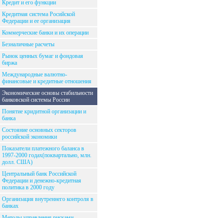
Кредит и его функции
Кредитная система Росийской
Федерации и ее организация
Коммерческие банки и их операции
Безналичные расчеты
Рынок ценных бумаг и фондовая
биржа
Международные валютно-
финансовые и кредитные отношения
Экономические основы стабильности
банковской системы России
Понятие кридитной организации и
банка
Состояние основных секторов
российской экономики
Показатели платежного баланса в
1997-2000 годах(поквартально, млн.
долл. США)
Центральный банк Российской
Федерации и денежно-кредитная
политика в 2000 году
Организация внутреннего контроля в
банках
Методы управления рисками