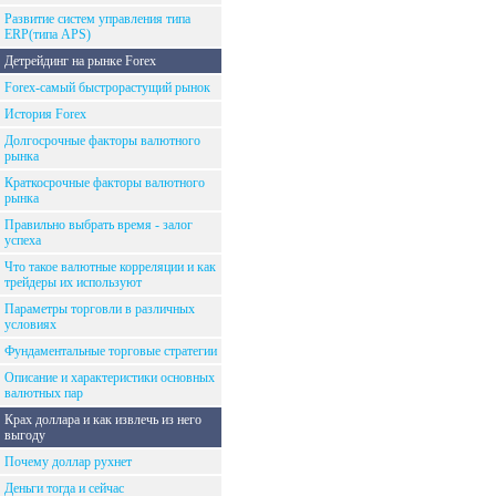
Развитие систем управления типа
ERP(типа APS)
Детрейдинг на рынке Forex
Forex-самый быстрорастущий рынок
История Forex
Долгосрочные факторы валютного
рынка
Краткосрочные факторы валютного
рынка
Правильно выбрать время - залог
успеха
Что такое валютные корреляции и как
трейдеры их используют
Параметры торговли в различных
условиях
Фундаментальные торговые стратегии
Описание и характеристики основных
валютных пар
Крах доллара и как извлечь из него
выгоду
Почему доллар рухнет
Деньги тогда и сейчас