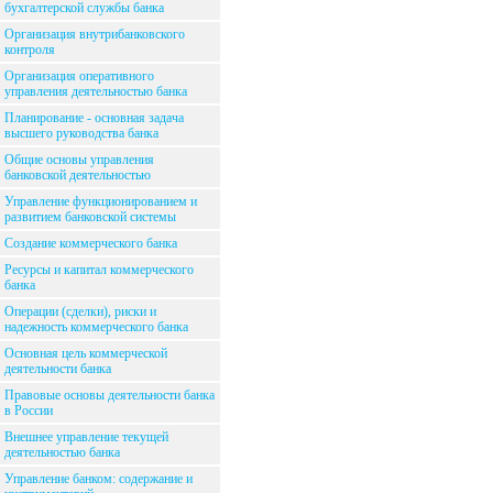
бухгалтерской службы банка
Организация внутрибанковского
контроля
Организация оперативного
управления деятельностью банка
Планирование - основная задача
высшего руководства банка
Общие основы управления
банковской деятельностью
Управление функционированием и
развитием банковской системы
Создание коммерческого банка
Ресурсы и капитал коммерческого
банка
Операции (сделки), риски и
надежность коммерческого банка
Основная цель коммерческой
деятельности банка
Правовые основы деятельности банка
в России
Внешнее управление текущей
деятельностью банка
Управление банком: содержание и