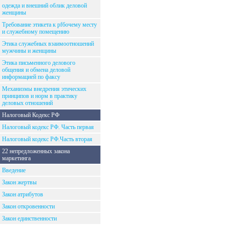
одежда и внешний облик деловой
женщины
Требование этикета к рfбочему месту
и служебному помещению
Этика служебных взаимоотношений
мужчины и женщины
Этика письменного делового
общения и обмена деловой
информацией по факсу
Механизмы внедрения этических
принципов и норм в практику
деловых отношений
Налоговый Кодекс РФ
Налоговый кодекс РФ. Часть первая
Налоговый кодекс РФ.Часть вторая
22 непредложенных закона
маркетинга
Введение
Закон жертвы
Закон атрибутов
Закон откровенности
Закон единственности