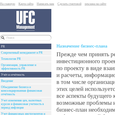
На главную
Карта сайта
Написать нам
Сделать стартовой
реклама на сайте
Назначение бизнес-плана
PR
Современный менеджмент и PR
Прежде чем принять р
Технология PR
инвестиционного проек
Организация, управление и
по проекту в виде вза
эффективность PR
и расчеты, информаци
Учёт и отчётность
в том числе организац
Введение
Объединение бизнеса и
этих целей использует
консолидированная финансовая
отчётность
все аспекты будущего 
Учет изменения цен, валютных
возможные проблемы и
курсов и финансовая учетность в
период инфляции
бизнес-план необходим
Учет финансовых инструментов и