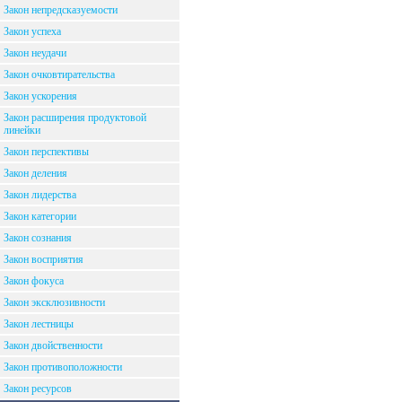
Закон непредсказуемости
Закон успеха
Закон неудачи
Закон очковтирательства
Закон ускорения
Закон расширения продуктовой
линейки
Закон перспективы
Закон деления
Закон лидерства
Закон категории
Закон сознания
Закон восприятия
Закон фокуса
Закон эксклюзивности
Закон лестницы
Закон двойственности
Закон противоположности
Закон ресурсов