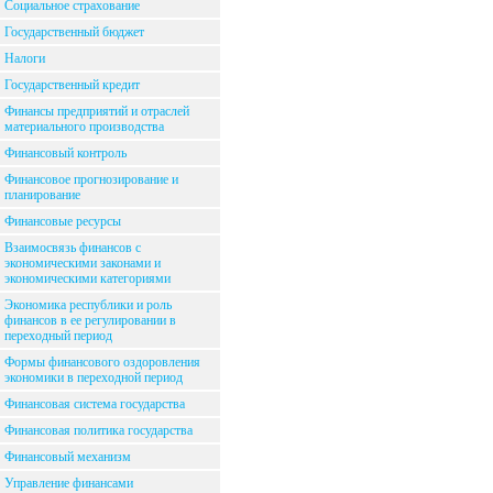
Социальное страхование
Государственный бюджет
Налоги
Государственный кредит
Финансы предприятий и отраслей
материального производства
Финансовый контроль
Финансовое прогнозирование и
планирование
Финансовые ресурсы
Взаимосвязь финансов с
экономическими законами и
экономическими категориями
Экономика республики и роль
финансов в ее регулировании в
переходный период
Формы финансового оздоровления
экономики в переходной период
Финансовая система государства
Финансовая политика государства
Финансовый механизм
Управление финансами