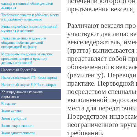
истечении которого он
одежда и внешний облик деловой
предъявления векселя, 
женщины
Требование этикета к рfбочему месту
и служебному помещению
Различают векселя про
Этика служебных взаимоотношений
мужчины и женщины
участвуют два лица: ве
Этика письменного делового
векселедержатель, име
общения и обмена деловой
информацией по факсу
(тратта) выписывается
Механизмы внедрения этических
представляет собой пр
принципов и норм в практику
деловых отношений
обозначенной в вексел
Налоговый Кодекс РФ
(ремитенту). Переводн
Налоговый кодекс РФ. Часть первая
практике. Переводной 
Налоговый кодекс РФ.Часть вторая
посредством специальн
22 непредложенных закона
маркетинга
выполненной индоссант
Введение
места для передаточны
Закон жертвы
Посредством индоссам
Закон атрибутов
неограниченного круга
Закон откровенности
требований.
Закон единственности