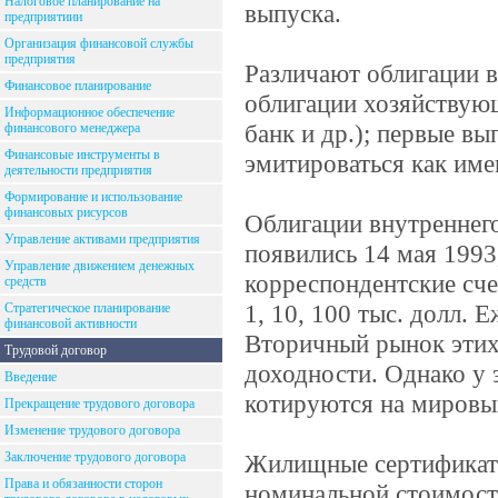
Налоговое планирование на
выпуска.
предприятиии
Организация финансовой службы
предприятия
Различают облигации 
Финансовое планирование
облигации хозяйствую
Информационное обеспечение
банк и др.); первые в
финансового менеджера
Финансовые инструменты в
эмитироваться как име
деятельности предприятия
Формирование и использование
финансовых рисурсов
Облигации внутреннег
Управление активами предприятия
появились 14 мая 199
Управление движением денежных
корреспондентские счет
средств
1, 10, 100 тыс. долл.
Стратегическое планирование
финансовой активности
Вторичный рынок этих 
Трудовой договор
доходности. Однако у 
Введение
котируются на мировы
Прекращение трудового договора
Изменение трудового договора
Заключение трудового договора
Жилищные сертификаты
Права и обязанности сторон
номинальной стоимост