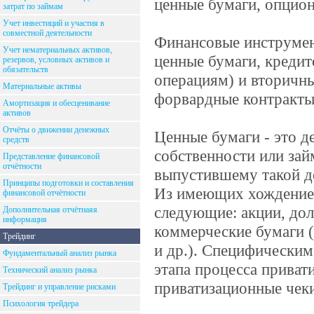
ценные бумаги, опцио
затрат по займам
Учет инвестиций и участия в
совместной деятельности
Финансовые инструмен
Учет нематериальных активов,
ценные бумаги, кредит
резервов, условных активов и
обязательств
операциям) и вторичн
Материальные активы
форвардные контракты
Амортизация и обесценивание
активов
Отчёты о движении денежных
Ценные бумаги - это 
средств
собственности или зай
Представление финансовой
отчётности
выпустившему такой до
Принципы подготовки и составления
Из имеющих хождение 
финансовой отчётности
следующие: акции, до
Дополнительная отчётнаяя
информация
коммерческие бумаги (
Трейдинг
и др.). Специфическим
Фундаментальный анализ рынка
этапа процесса приват
Технический анализ рынка
приватизационные чеки
Трейдинг и управление рисками
Психология трейдера