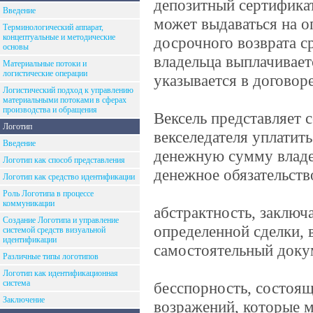
депозитный сертификат
Введение
может выдаваться на о
Терминологический аппарат,
концептуальные и методические
досрочного возврата с
основы
владельца выплачивает
Материальные потоки и
логистические операции
указывается в договор
Логистический подход к управлению
материальными потоками в сферах
производства и обращения
Вексель представляет 
Логотип
векселедателя уплатит
Введение
денежную сумму владел
Логотип как способ представления
денежное обязательств
Логотип как средство идентификации
Роль Логотипа в процессе
коммуникации
абстрактность, заключ
Создание Логотипа и управление
определенной сделки, в
системой средств визуальной
идентификации
самостоятельный доку
Различные типы логотипов
Логотип как идентификационная
система
бесспорность, состоящ
Заключение
возражений, которые 