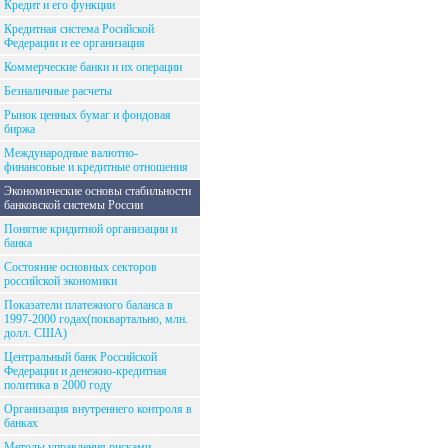
Кредит и его функции
Кредитная система Росийской
Федерации и ее организация
Коммерческие банки и их операции
Безналичные расчеты
Рынок ценных бумаг и фондовая
биржа
Международные валютно-
финансовые и кредитные отношения
Экономические основы стабильности
банковской системы России
Понятие кридитной организации и
банка
Состояние основных секторов
российской экономики
Показатели платежного баланса в
1997-2000 годах(поквартально, млн.
долл. США)
Центральный банк Российской
Федерации и денежно-кредитная
политика в 2000 году
Организация внутреннего контроля в
банках
Методы управления рисками