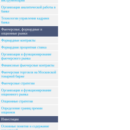
инструментарий
Организация аналитической работы в
банке
Технологии управления кадрами
банка
Фьючерсные, форвардные и
опционные рынки
Форвардные контракты
Форвардная процентная ставка
Организация и функционирование
фьючерсного рынка
Финансовые фьючерсные контракты
Фьючерсная торговля на Московской
товарной бирже
Фьючерсные стратегии
Организация и функционирование
опционного рынка
Опционные стратегии
Определение границ премии
опционов
Инвестиции
Основные понятия и содержание