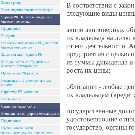
Законы рынка
В соответствии с зако
Рекомендации опытных трейдеров
следующие виды ценны
Черный PR. Защита и нападение в
бизнесе и не только
акции акционерных об
Предисловие
Введение
их владельца на долю 
Использование черного PR для атаки
от его деятельности. 
бизнеса конкурентов
предприятия с целью 
Защита от атак Черного PR
из суммы дивиденда и 
Методы работы со Средствами
Массовой Информации
роста их цены;
Организация PR работы
Реализация PR проектов своими
силами
облигации - любые це
Структура PR кампании
их владельцем (креди
Послесловие
Статьи на нашем сайте
государственные долго
Экономическая природа менеджмента
удостоверяющие отнош
Предисловие
государство, органы г
Права и обязанности
налогоплательщиков и налоговых