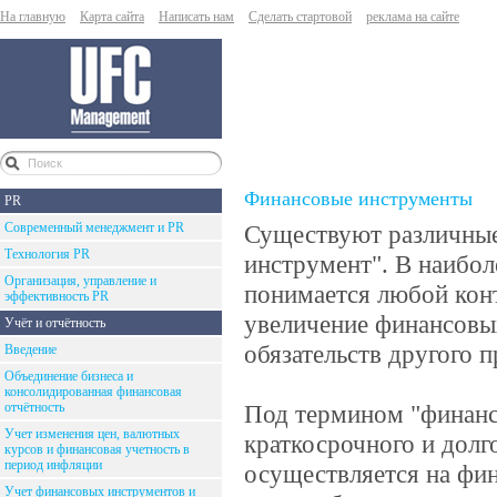
На главную
Карта сайта
Написать нам
Сделать стартовой
реклама на сайте
Финансовые инструменты
PR
Современный менеджмент и PR
Существуют различные
Технология PR
инструмент". В наибо
Организация, управление и
понимается любой кон
эффективность PR
увеличение финансовы
Учёт и отчётность
обязательств другого 
Введение
Объединение бизнеса и
консолидированная финансовая
отчётность
Под термином "финан
Учет изменения цен, валютных
краткосрочного и долг
курсов и финансовая учетность в
период инфляции
осуществляется на фин
Учет финансовых инструментов и