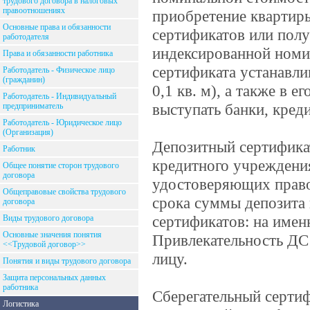
трудового договора в налоговых
правоотношениях
приобретение квартир
Основные права и обязанности
сертификатов или полу
работодателя
индексированной номи
Права и обязанности работника
сертификата устанавли
Работодатель - Физическое лицо
(гражданин)
0,1 кв. м), а также в 
Работодатель - Индивидуальный
выступать банки, кре
предприниматель
Работодатель - Юридическое лицо
(Организация)
Депозитный сертификат
Работник
кредитного учреждения
Общее понятие сторон трудового
договора
удостоверяющих право 
Общеправовые свойства трудового
срока суммы депозита
договора
сертификатов: на имен
Виды трудового договора
Основные значения понятия
Привлекательность ДС 
<<Трудовой договор>>
лицу.
Понятия и виды трудового договора
Защита персональных данных
работника
Сберегательный сертиф
Логистика