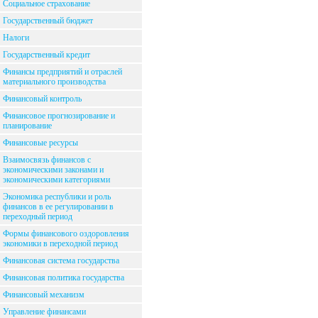
Социальное страхование
Государственный бюджет
Налоги
Государственный кредит
Финансы предприятий и отраслей
материального производства
Финансовый контроль
Финансовое прогнозирование и
планирование
Финансовые ресурсы
Взаимосвязь финансов с
экономическими законами и
экономическими категориями
Экономика республики и роль
финансов в ее регулировании в
переходный период
Формы финансового оздоровления
экономики в переходной период
Финансовая система государства
Финансовая политика государства
Финансовый механизм
Управление финансами