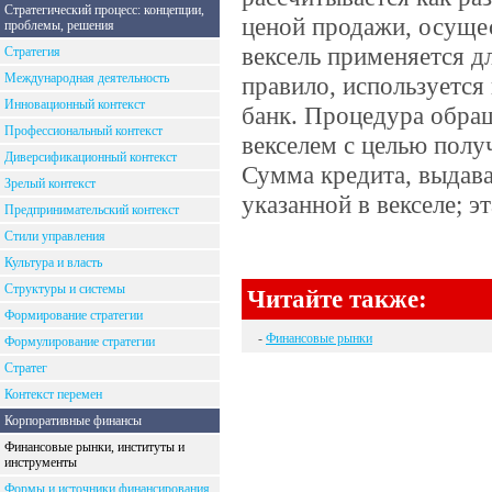
Стратегический процесс: концепции,
ценой продажи, осуще
проблемы, решения
вексель применяется д
Стратегия
Международная деятельность
правило, используется 
Инновационный контекст
банк. Процедура обращ
Профессиональный контекст
векселем с целью получ
Диверсификационный контекст
Сумма кредита, выдава
Зрелый контекст
указанной в векселе; э
Предпринимательский контекст
Стили управления
Культура и власть
Структуры и системы
Читайте также:
Формирование стратегии
-
Финансовые рынки
Формулирование стратегии
Стратег
Контекст перемен
Корпоративные финансы
Финансовые рынки, институты и
инструменты
Формы и источники финансирования