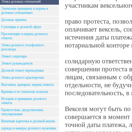
Этика деловых отношений
участникам вексельног
Этические принципы и нормы в
деловых отношениях
право протеста, позво
Деловые приемы
Сувениры в деловой сфере
оплачивает вексель, со
Презентация и нормы делового
истечения даты платеж
этикета
нотариальной конторе 
Этика делового телефонного
разговора
Этикет секретаря
солидарную ответстве
Этикет руководителя
совершении протеста в
Деловой этикет переводчика
лицам, связанным с об
Этика делового красноречия
отдельности, не буду
Выставки, ярмарки: нормы этикета
последовательность, в 
Критика и ее этические аспекты
История и принципы делового
этикета
Векселя могут быть по
Приветствие, представление,
титулирование
совершается в момент 
Визитная карточка в деловой жизни
точной даты платежа, 
одежда и манеры делового мужчины