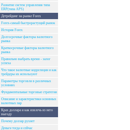
Развитие систем управления типа
ERP(типа APS)
Детрейдинг на рынке Forex
Forex-самый быстрорастущий рынок
История Forex
Долгосрочные факторы валютного
рынка
Краткосрочные факторы валютного
рынка
Правильно выбрать время - залог
успеха
Что такое валютные корреляции и как
трейдеры их используют
Параметры торговли в различных
условиях
Фундаментальные торговые стратегии
Описание и характеристики основных
валютных пар
Крах доллара и как извлечь из него
выгоду
Почему доллар рухнет
Деньги тогда и сейчас