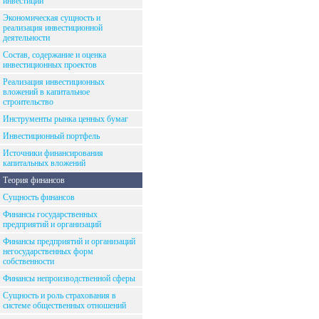
инвестиций
Экономическая сущность и
реализация инвестиционной
деятельности
Состав, содержание и оценка
инвестиционных проектов
Реализация инвестиционных
вложений в капитальное
строительство
Инструменты рынка ценных бумаг
Инвестиционный портфель
Источники финансирования
капитальных вложений
Теория финансов
Сущность финансов
Финансы государственных
предприятий и организаций
Финансы предприятий и организаций
негосударственных форм
собственности
Финансы непроизводственной сферы
Сущность и роль страхования в
системе общественных отношений