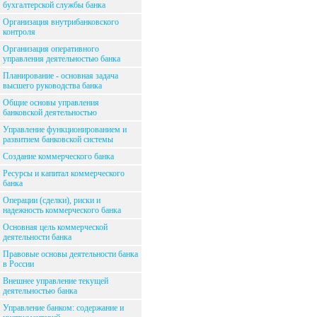
бухгалтерской службы банка
Организация внутрибанковского
контроля
Организация оперативного
управления деятельностью банка
Планирование - основная задача
высшего руководства банка
Общие основы управления
банковской деятельностью
Управление функционированием и
развитием банковской системы
Создание коммерческого банка
Ресурсы и капитал коммерческого
банка
Операции (сделки), риски и
надежность коммерческого банка
Основная цель коммерческой
деятельности банка
Правовые основы деятельности банка
в России
Внешнее управление текущей
деятельностью банка
Управление банком: содержание и