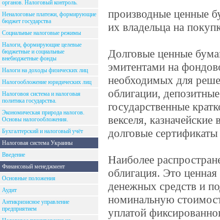
органов. Налоговый контроль.
производные ценные б
Неналоговые платежи, формирующие
бюджет государства
их владельца на покуп
Социальные налоговые режимы
Налоги, формирующие целевые
Долговые ценные бумаг
бюджетные и социальные
внебюджетные фонды
эмитентами на фондов
Налоги на доходы физических лиц
необходимых для реше
Налогообложение юридических лиц
облигации, депозитные
Налоговоя система и налоговая
политика государства.
государственные кратк
Экономическая природа налогов.
векселя, казначейские 
Основы налогообложения.
долговые сертификаты 
Бухгалтерский и налоговый учёт
Налоговая система Украины
Введение
Наиболее распростран
Финансовый менеджмент
облигация. Это ценная
Основные положения
денежных средств и п
Аудит
номинальную стоимость
Антикризисное управление
предприятием
уплатой фиксированног