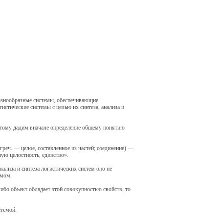
разнообразные системы, обеспечивающие
стические системы с целью их синтеза, анализа и
этому дадим вначале определение общему понятию
реч. — целое, составленное из частей; соединение) —
ую целостность, единство».
ализа и синтеза логистических систем оно не
емом.
либо объект обладает этой совокупностью свойств, то
стемой.