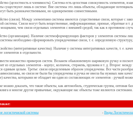
йство (целостность и членимость). Система есть целостная совокупность элементов, вз
ты существуют лишь в системе. Вне системы это лишь объекты, обладающие потенциал
огут быть разнокачественными, но одновременно совместимыми.
йство (связи). Между элементами системы имеются существенные связи, которые с за
той системы. Связи могут быть вещественные, информационные, прямые, обратные и т.
 мощными, чем связи отдельных элементов с внешней средой, так как в противном случа
йство (организация). Наличие системоформирующих факторов у элементов системы лишь
системы необходимо сформировать упорядоченные связи, т. е. определенную структуру
свойство (интегративные качества). Наличие у системы интегративных качеств, т. е. кач
ее элементов в отдельности.
вести множество примеров систем. Возьмем обыкновенную шариковую ручку и посмотри
оит из отдельных элементов - корпус, колпачок, стержень, пружина и т. д. Второе: межд
ся единым целым. Третье: связи определенным образом упорядочены. Все части разобр
аимосвязаны, но связи не были бы упорядочены и ручка не имела бы нужных нам качест
) качества, которыми не обладает ни один из составляющих ее элементов - ручкой можно
же можно доказать, что такие объекты, как автомобиль, студенческая группа, оптовая б
книга и многие другие привычные, окружающие нас объекты тоже являются системами.
также:
е логистичиской системы
-
Виды Логистическ