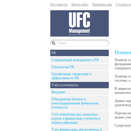
На главную
Карта сайта
Написать нам
Сделать с
Поняти
PR
Современный менеджмент и PR
Понятие ло
функционир
Технология PR
совершенс
Организация, управление и
Понятие л
эффективность PR
системы, а
Учёт и отчётность
В энциклоп
Введение
множество 
Объединение бизнеса и
Данное опр
консолидированная финансовая
удовлетвор
отчётность
Перечислим
Учет изменения цен, валютных
можно утве
курсов и финансовая учетность в
период инфляции
Существует
Учет финансовых инструментов и