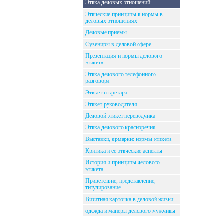
Этика деловых отношений
Этические принципы и нормы в
деловых отношениях
Деловые приемы
Сувениры в деловой сфере
Презентация и нормы делового
этикета
Этика делового телефонного
разговора
Этикет секретаря
Этикет руководителя
Деловой этикет переводчика
Этика делового красноречия
Выставки, ярмарки: нормы этикета
Критика и ее этические аспекты
История и принципы делового
этикета
Приветствие, представление,
титулирование
Визитная карточка в деловой жизни
одежда и манеры делового мужчины