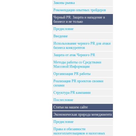
Законы рынка
Рекомендации опытных трейдеров
Черный PR. Защита и нападение в
бизнесе и не только
Предисловие
Введение
Использование черного PR для атаки
бизнеса конкурентов
Защита от атак Черного PR
Методы работы со Средствами
Массовой Информации
Организация PR работы
Реализация PR проектов своими
силами
Структура PR кампании
Послесловие
Статьи на нашем сайте
Экономическая природа менеджмента
Предисловие
Права и обязанности
налогоплательщиков и налоговых