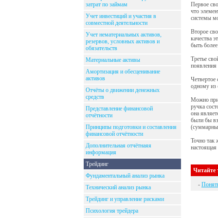
затрат по займам
Первое сво
что элемен
Учет инвестиций и участия в
системы м
совместной деятельности
Второе сво
Учет нематериальных активов,
качества э
резервов, условных активов и
быть более
обязательств
Третье сво
Материальные активы
появления 
Амортизация и обесценивание
активов
Четвертое 
одному из 
Отчёты о движении денежных
средств
Можно при
ручка сост
Представление финансовой
она являет
отчётности
были бы вз
Принципы подготовки и составления
(суммарные
финансовой отчётности
Точно так 
Дополнительная отчётнаяя
настоящая 
информация
Трейдинг
Читайте 
Фундаментальный анализ рынка
-
Поняти
Технический анализ рынка
Трейдинг и управление рисками
Психология трейдера