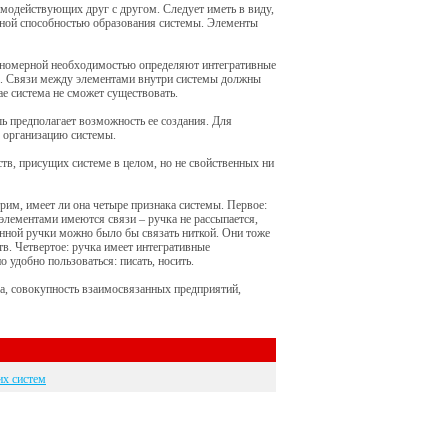
аимодействующих друг с другом. Следует иметь в виду,
ьной способностью образования системы. Элементы
кономерной необходимостью определяют интегративные
 д. Связи между элементами внутри системы должны
е система не сможет существовать.
 предполагает возможность ее создания. Для
, организацию системы.
еств, присущих системе в целом, но не свойственных ни
м, имеет ли она четыре признака системы. Первое:
у элементами имеются связи – ручка не рассыпается,
анной ручки можно было бы связать ниткой. Они тоже
в. Четвертое: ручка имеет интегративные
 удобно пользоваться: писать, носить.
аза, совокупность взаимосвязанных предприятий,
их систем