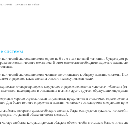
тартовой
реклама на сайте
е системы
гистической системы является одним из б а з о в ы х понятий логистики. Существуют 
ование экономического механизма. В этом множестве необходимо выделять именно логи
твования.
огистической системы является частным по отношению к общему понятию системы. По
 затем определим, какие системы относят к классу логистических.
едическом словаре приведено следующее определение понятия «система»: «Система (от г
элементов, находящихся в отношениях и связях друг с другом, образующих определенн
еделение хорошо отражает наши интуитивные представления о системах, однако целям ан
яет. Для более точного определения понятия «система» воспользуемся следующим при
 свойства, которыми должна обладать система. Тогда, если удастся доказать, что какой-
рждать, что данный объект является системой.
 четыре свойства, которыми должен обладать объект, чтобы его можно было считать си