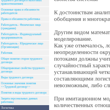
трудового договора в налоговых
правоотношениях
Основные права и обязанности
К достоинствам анали
работодателя
обобщения и многокра
Права и обязанности работника
Работодатель - Физическое лицо
(гражданин)
Другим видом математ
Работодатель - Индивидуальный
моделирование.
предприниматель
Работодатель - Юридическое лицо
Как уже отмечалось, 
(Организация)
неопределенности окр
Работник
потоками должны учит
Общее понятие сторон трудового
договора
случайностный характе
Общеправовые свойства трудового
устанавливающей четк
договора
составляющими логист
Виды трудового договора
Основные значения понятия
невозможным, либо сл
<<Трудовой договор>>
Понятия и виды трудового договора
При имитационном мод
Защита персональных данных
работника
количественных отнош
Логистика