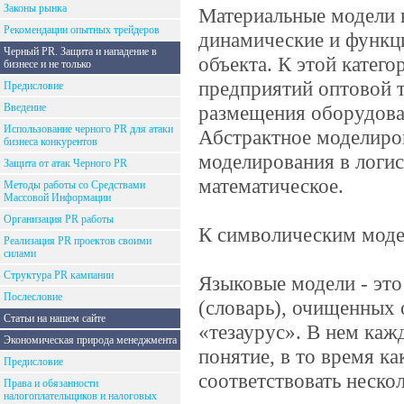
Законы рынка
Материальные модели 
Рекомендации опытных трейдеров
динамические и функц
Черный PR. Защита и нападение в
объекта. К этой катег
бизнесе и не только
предприятий оптовой 
Предисловие
Введение
размещения оборудова
Использование черного PR для атаки
Абстрактное моделиро
бизнеса конкурентов
моделирования в логис
Защита от атак Черного PR
математическое.
Методы работы со Средствами
Массовой Информации
Организация PR работы
К символическим моде
Реализация PR проектов своими
силами
Структура PR кампании
Языковые модели - это
Послесловие
(словарь), очищенных 
Статьи на нашем сайте
«тезаурус». В нем каж
Экономическая природа менеджмента
понятие, в то время к
Предисловие
соответствовать неско
Права и обязанности
налогоплательщиков и налоговых