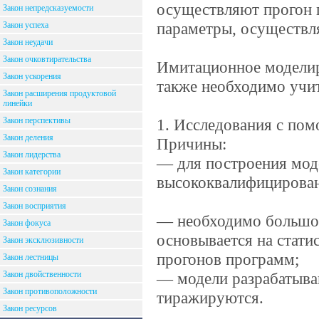
осуществляют прогон 
Закон непредсказуемости
параметры, осуществля
Закон успеха
Закон неудачи
Закон очковтирательства
Имитационное моделир
Закон ускорения
также необходимо учи
Закон расширения продуктовой
линейки
Закон перспективы
1. Исследования с пом
Закон деления
Причины:
Закон лидерства
— для построения мод
Закон категории
высококвалифицирован
Закон сознания
Закон восприятия
— необходимо большое
Закон фокуса
основывается на стати
Закон эксклюзивности
прогонов программ;
Закон лестницы
Закон двойственности
— модели разрабатываю
Закон противоположности
тиражируются.
Закон ресурсов