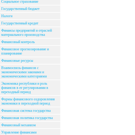
Социальное страхование
Государственный бюджет
Налоги
Государственный кредит
Финансы предприятий и отраслей
материального производства
Финансовый контроль
Финансовое прогнозирование и
планирование
Финансовые ресурсы
Взаимосвязь финансов с
экономическими законами и
экономическими категориями
Экономика республики и роль
финансов в ее регулировании в
переходный период
Формы финансового оздоровления
экономики в переходной период
Финансовая система государства
Финансовая политика государства
Финансовый механизм
Управление финансами