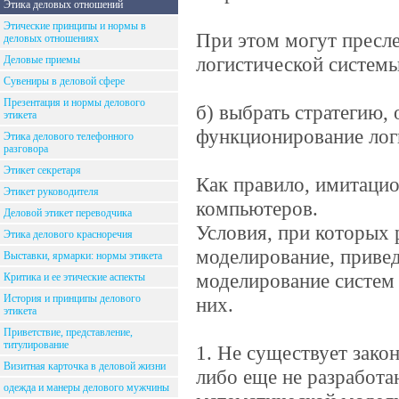
Этика деловых отношений
Этические принципы и нормы в
При этом могут пресле
деловых отношениях
логистической системы
Деловые приемы
Сувениры в деловой сфере
Презентация и нормы делового
б) выбрать стратегию
этикета
функционирование лог
Этика делового телефонного
разговора
Этикет секретаря
Как правило, имитаци
Этикет руководителя
компьютеров.
Деловой этикет переводчика
Условия, при которых
Этика делового красноречия
моделирование, приве
Выставки, ярмарки: нормы этикета
моделирование систем 
Критика и ее этические аспекты
История и принципы делового
них.
этикета
Приветствие, представление,
титулирование
1. Не существует зако
Визитная карточка в деловой жизни
либо еще не разработ
одежда и манеры делового мужчины