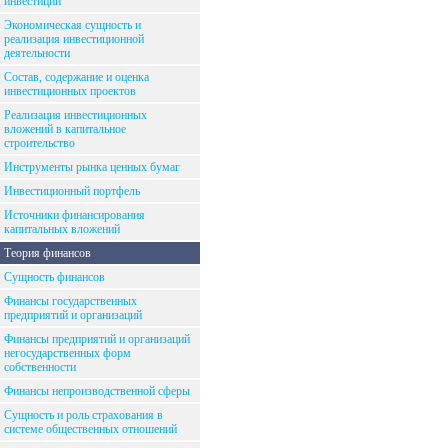
инвестиций
Экономическая сущность и
реализация инвестиционной
деятельности
Состав, содержание и оценка
инвестиционных проектов
Реализация инвестиционных
вложений в капитальное
строительство
Инструменты рынка ценных бумаг
Инвестиционный портфель
Источники финансирования
капитальных вложений
Теория финансов
Сущность финансов
Финансы государственных
предприятий и организаций
Финансы предприятий и организаций
негосударственных форм
собственности
Финансы непроизводственной сферы
Сущность и роль страхования в
системе общественных отношений