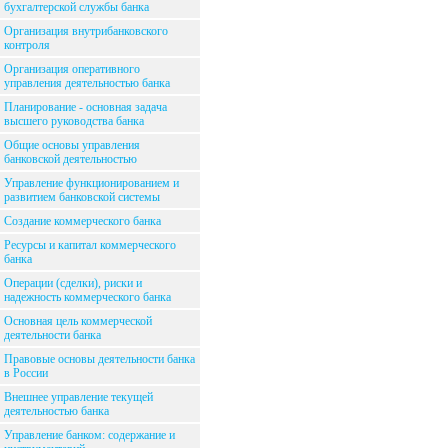
бухгалтерской службы банка
Организация внутрибанковского
контроля
Организация оперативного
управления деятельностью банка
Планирование - основная задача
высшего руководства банка
Общие основы управления
банковской деятельностью
Управление функционированием и
развитием банковской системы
Создание коммерческого банка
Ресурсы и капитал коммерческого
банка
Операции (сделки), риски и
надежность коммерческого банка
Основная цель коммерческой
деятельности банка
Правовые основы деятельности банка
в России
Внешнее управление текущей
деятельностью банка
Управление банком: содержание и