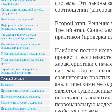
Налоговое планирование на
системы. Эти законы 
предприятиии
соотношений (алгебраи
Организация финансовой службы
предприятия
Финансовое планирование
Второй этап. Решение 
Информационное обеспечение
Третий этап. Сопостав
финансового менеджера
Финансовые инструменты в
практикой (проверка на
деятельности предприятия
Формирование и использование
финансовых рисурсов
Наиболее полное иссл
Управление активами предприятия
провести, если извест
Управление движением денежных
характеристики с нач
средств
системы. Однако такие
Стратегическое планирование
финансовой активности
сравнительно простых 
Трудовой договор
аналитическими метода
Введение
является существенным
Прекращение трудового договора
использовать аналитич
Изменение трудового договора
Заключение трудового договора
первоначальную модел
Права и обязанности сторон
свойства системы.