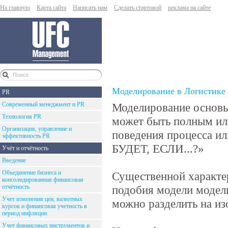
На главную
Карта сайта
Написать нам
Сделать стартовой
реклама на сайте
Моделирование в Логистике
PR
Современный менеджмент и PR
Моделирование основыв
Технология PR
может быть полным ил
Организация, управление и
поведения процесса и
эффективность PR
БУДЕТ, ЕСЛИ...?»
Учёт и отчётность
Введение
Объединение бизнеса и
Существенной характе
консолидированная финансовая
отчётность
подобия модели модел
Учет изменения цен, валютных
можно разделить на и
курсов и финансовая учетность в
период инфляции
Учет финансовых инструментов и