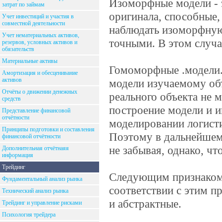
Изоморфные модели - 
затрат по займам
оригинала, способные, 
Учет инвестиций и участия в
совместной деятельности
наблюдать изоморфную 
Учет нематериальных активов,
точными. В этом случа
резервов, условных активов и
обязательств
Материальные активы
Гомоморфные .модели. 
Амортизация и обесценивание
активов
модели изучаемому об
Отчёты о движении денежных
реального объекта не 
средств
построение модели и и
Представление финансовой
отчётности
моделировании логисти
Принципы подготовки и составления
Поэтому в дальнейшем
финансовой отчётности
не забывая, однако, чт
Дополнительная отчётнаяя
информация
Трейдинг
Следующим признаком 
Фундаментальный анализ рынка
соответствии с этим п
Технический анализ рынка
и абстрактные.
Трейдинг и управление рисками
Психология трейдера