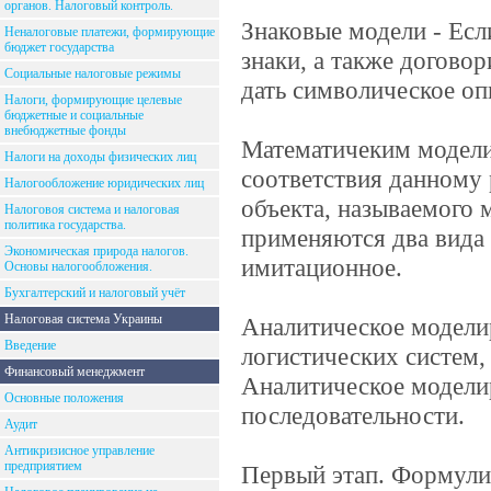
органов. Налоговый контроль.
Знаковые модели - Если
Неналоговые платежи, формирующие
бюджет государства
знаки, а также догово
Социальные налоговые режимы
дать символическое оп
Налоги, формирующие целевые
бюджетные и социальные
внебюджетные фонды
Математичеким модели
Налоги на доходы физических лиц
соответствия данному 
Налогообложение юридических лиц
объекта, называемого 
Налоговоя система и налоговая
политика государства.
применяются два вида 
Экономическая природа налогов.
имитационное.
Основы налогообложения.
Бухгалтерский и налоговый учёт
Налоговая система Украины
Аналитическое моделир
Введение
логистических систем
Финансовый менеджмент
Аналитическое модели
Основные положения
последовательности.
Аудит
Антикризисное управление
предприятием
Первый этап. Формули