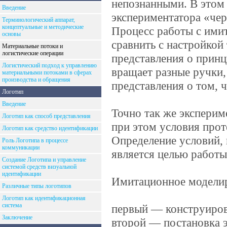
непознанными. В этом 
Введение
экспериментатора «че
Терминологический аппарат,
концептуальные и методические
Процесс работы с ими
основы
сравнить с настройкой
Материальные потоки и
логистические операции
представления о принц
Логистический подход к управлению
вращает разные ручки,
материальными потоками в сферах
производства и обращения
представления о том, 
Логотип
Введение
Точно так же экспери
Логотип как способ представления
при этом условия прот
Логотип как средство идентификации
Определение условий, 
Роль Логотипа в процессе
коммуникации
является целью работ
Создание Логотипа и управление
системой средств визуальной
идентификации
Имитационное моделир
Различные типы логотипов
Логотип как идентификационная
система
первый — конструиров
Заключение
второй — постановка э