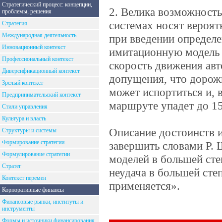
Стратегический процесс: концепции,
2. Велика возможност
проблемы, решения
системах носят вероя
Стратегия
Международная деятельность
при введении определ
Инновационный контекст
имитационную модель 
Профессиональный контекст
скорость движения авт
Диверсификационный контекст
допущения, что дорож
Зрелый контекст
может испортиться и, в
Предпринимательский контекст
маршруте упадет до 15
Стили управления
Культура и власть
Описание достоинств 
Структуры и системы
Формирование стратегии
завершить словами Р.
Формулирование стратегии
моделей в большей сте
Стратег
неудача в большей степ
Контекст перемен
применяется».
Корпоративные финансы
Финансовые рынки, институты и
инструменты
Формы и источники финансирования