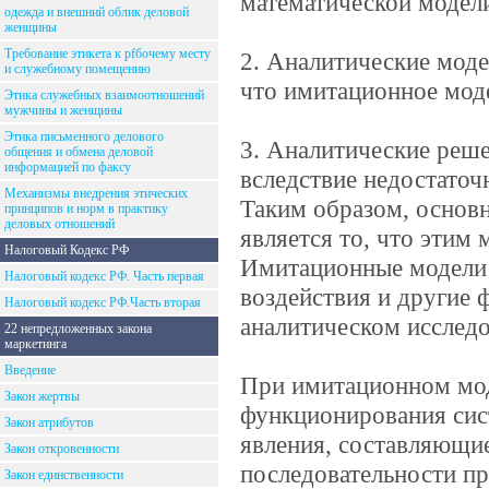
математической модел
одежда и внешний облик деловой
женщины
Требование этикета к рfбочему месту
2. Аналитические моде
и служебному помещению
что имитационное моде
Этика служебных взаимоотношений
мужчины и женщины
Этика письменного делового
3. Аналитические реше
общения и обмена деловой
информацией по факсу
вследствие недостаточ
Механизмы внедрения этических
Таким образом, основ
принципов и норм в практику
деловых отношений
является то, что этим
Налоговый Кодекс РФ
Имитационные модели 
Налоговый кодекс РФ. Часть первая
воздействия и другие 
Налоговый кодекс РФ.Часть вторая
аналитическом исследо
22 непредложенных закона
маркетинга
Введение
При имитационном мод
Закон жертвы
функционирования сис
Закон атрибутов
явления, составляющие
Закон откровенности
последовательности пр
Закон единственности