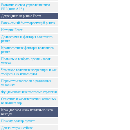
Развитие систем управления типа
ERP(типа APS)
Детрейдинг на рынке Forex
Forex-самый быстрорастущий рынок
История Forex
Долгосрочные факторы валютного
рынка
Краткосрочные факторы валютного
рынка
Правильно выбрать время - залог
успеха
Что такое валютные корреляции и как
трейдеры их используют
Параметры торговли в различных
условиях
Фундаментальные торговые стратегии
Описание и характеристики основных
валютных пар
Крах доллара и как извлечь из него
выгоду
Почему доллар рухнет
Деньги тогда и сейчас