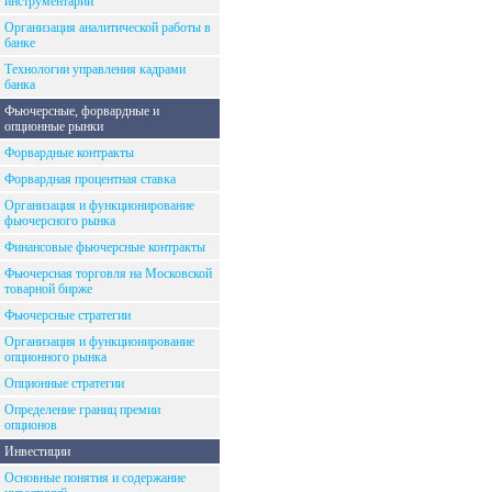
инструментарий
Организация аналитической работы в
банке
Технологии управления кадрами
банка
Фьючерсные, форвардные и
опционные рынки
Форвардные контракты
Форвардная процентная ставка
Организация и функционирование
фьючерсного рынка
Финансовые фьючерсные контракты
Фьючерсная торговля на Московской
товарной бирже
Фьючерсные стратегии
Организация и функционирование
опционного рынка
Опционные стратегии
Определение границ премии
опционов
Инвестиции
Основные понятия и содержание