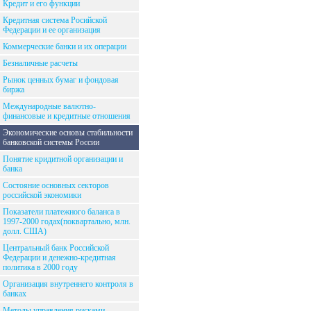
Кредит и его функции
Кредитная система Росийской
Федерации и ее организация
Коммерческие банки и их операции
Безналичные расчеты
Рынок ценных бумаг и фондовая
биржа
Международные валютно-
финансовые и кредитные отношения
Экономические основы стабильности
банковской системы России
Понятие кридитной организации и
банка
Состояние основных секторов
российской экономики
Показатели платежного баланса в
1997-2000 годах(поквартально, млн.
долл. США)
Центральный банк Российской
Федерации и денежно-кредитная
политика в 2000 году
Организация внутреннего контроля в
банках
Методы управления рисками