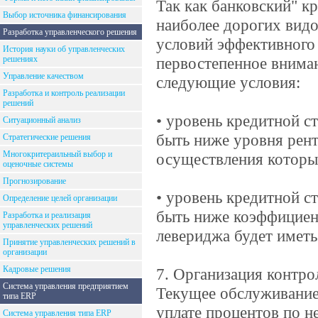
Так как банковский" к
Выбор источника финансирования
наиболее дорогих видо
Разработка управленческого решения
условий эффективного 
История науки об управленческих
решениях
первостепенное внима
Управление качеством
следующие условия:
Разработка и контроль реализации
решений
• уровень кредитной с
Ситуационный анализ
быть ниже уровня рент
Стратегические решения
Многокритераильный выбор и
осуществления которых
оценочные системы
Прогнозирование
• уровень кредитной с
Определение целей организации
быть ниже коэффициент
Разработка и реализация
управленческих решений
левериджа будет иметь
Принятие управленческих решений в
организации
Кадровые решения
7. Организация контро
Система управления предприятием
Текущее обслуживание 
типа ERP
уплате процентов по н
Система управления типа ERP