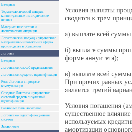
Введение
Условия выплаты проце
Терминологический аппарат,
концептуальные и методические
сводятся к трем принц
основы
Материальные потоки и
логистические операции
а) выплате всей суммы
Логистический подход к управлению
материальными потоками в сферах
производства и обращения
б) выплате суммы про
Логотип
форме аннуитета);
Введение
Логотип как способ представления
в) выплате всей суммы
Логотип как средство идентификации
При прочих равных ус
Роль Логотипа в процессе
коммуникации
является третий вариан
Создание Логотипа и управление
системой средств визуальной
идентификации
Условия погашения (ам
Различные типы логотипов
существенное влияние 
Логотип как идентификационная
система
используемых кредитн
Заключение
амортизации основного