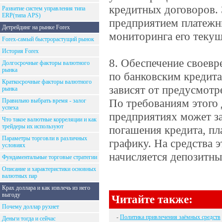
кредитных договоров.
Развитие систем управления типа
ERP(типа APS)
предприятием платежн
Детрейдинг на рынке Forex
мониторинга его текущ
Forex-самый быстрорастущий рынок
История Forex
8. Обеспечение своев
Долгосрочные факторы валютного
рынка
по банковским кредит
Краткосрочные факторы валютного
зависят от предусмот
рынка
По требованиям этого 
Правильно выбрать время - залог
успеха
предприятиях может з
Что такое валютные корреляции и как
трейдеры их используют
погашения кредита, п
Параметры торговли в различных
графику. На средства 
условиях
начисляется депозитны
Фундаментальные торговые стратегии
Описание и характеристики основных
валютных пар
Крах доллара и как извлечь из него
выгоду
Читайте также:
Почему доллар рухнет
-
Политика привлечения заёмных средств
Деньги тогда и сейчас