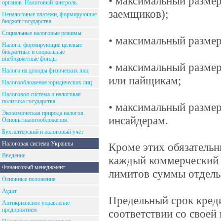
• максимальный размер
органов. Налоговый контроль.
заемщиков);
Неналоговые платежи, формирующие
бюджет государства
Социальные налоговые режимы
• максимальный разме
Налоги, формирующие целевые
бюджетные и социальные
внебюджетные фонды
• максимальный разме
Налоги на доходы физических лиц
или пайщикам;
Налогообложение юридических лиц
Налоговоя система и налоговая
политика государства.
• максимальный разме
Экономическая природа налогов.
инсайдерам.
Основы налогообложения.
Бухгалтерский и налоговый учёт
Налоговая система Украины
Кроме этих обязатель
Введение
каждый коммерческий 
Финансовый менеджмент
лимитов суммы отдель
Основные положения
Аудит
Предельный срок кред
Антикризисное управление
предприятием
соответствии со своей