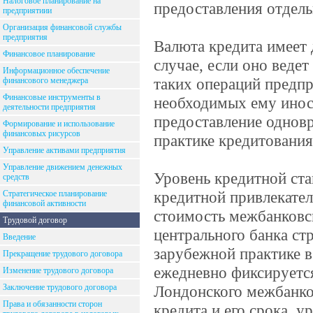
Налоговое планирование на
предоставления отдель
предприятиии
Организация финансовой службы
предприятия
Валюта кредита имеет 
Финансовое планирование
случае, если оно веде
Информационное обеспечение
таких операций предпр
финансового менеджера
Финансовые инструменты в
необходимых ему инос
деятельности предприятия
предоставление одновр
Формирование и использование
финансовых рисурсов
практике кредитования
Управление активами предприятия
Управление движением денежных
Уровень кредитной ст
средств
кредитной привлекател
Стратегическое планирование
финансовой активности
стоимость межбанковск
Трудовой договор
центрального банка ст
Введение
зарубежной практике в
Прекращение трудового договора
ежедневно фиксируется
Изменение трудового договора
Заключение трудового договора
Лондонского межбанко
Права и обязанности сторон
кредита и его срока, 