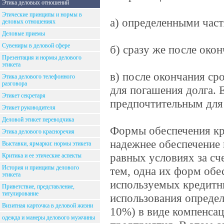
Этика деловых отношений
Этические принципы и нормы в
а) определенными част
деловых отношениях
Деловые приемы
Сувениры в деловой сфере
б) сразу же после око
Презентация и нормы делового
этикета
в) после окончания ср
Этика делового телефонного
разговора
для погашения долга. 
Этикет секретаря
предпочтительным для 
Этикет руководителя
Деловой этикет переводчика
Формы обеспечения кр
Этика делового красноречия
надежнее обеспечение 
Выставки, ярмарки: нормы этикета
равных условиях за сч
Критика и ее этические аспекты
История и принципы делового
тем, одна их форм обе
этикета
используемых кредитны
Приветствие, представление,
титулирование
использования определ
Визитная карточка в деловой жизни
10%) в виде компенсац
одежда и манеры делового мужчины