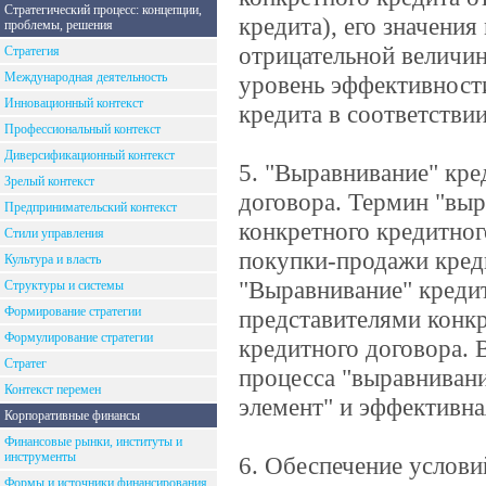
Стратегический процесс: концепции,
кредита), его значения
проблемы, решения
отрицательной величин
Стратегия
Международная деятельность
уровень эффективност
Инновационный контекст
кредита в соответстви
Профессиональный контекст
Диверсификационный контекст
5. "Выравнивание" кре
Зрелый контекст
договора. Термин "выр
Предпринимательский контекст
конкретного кредитног
Стили управления
покупки-продажи кред
Культура и власть
"Выравнивание" кредит
Структуры и системы
Формирование стратегии
представителями конкр
Формулирование стратегии
кредитного договора. 
Стратег
процесса "выравнивани
Контекст перемен
элемент" и эффективна
Корпоративные финансы
Финансовые рынки, институты и
инструменты
6. Обеспечение услови
Формы и источники финансирования