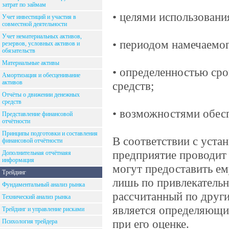
затрат по займам
• целями использовани
Учет инвестиций и участия в
совместной деятельности
Учет нематериальных активов,
• периодом намечаемог
резервов, условных активов и
обязательств
Материальные активы
• определенностью сро
Амортизация и обесценивание
активов
средств;
Отчёты о движении денежных
средств
• возможностями обесп
Представление финансовой
отчётности
Принципы подготовки и составления
В соответствии с уста
финансовой отчётности
предприятие проводит 
Дополнительная отчётнаяя
информация
могут предоставить ем
Трейдинг
лишь по привлекательн
Фундаментальный анализ рынка
рассчитанный по други
Технический анализ рынка
является определяющи
Трейдинг и управление рисками
при его оценке.
Психология трейдера