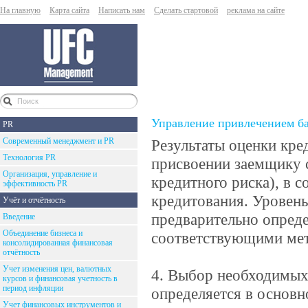
На главную
Карта сайта
Написать нам
Сделать стартовой
реклама на сайте
Управление привлечением ба
PR
Современный менеджмент и PR
Результаты оценки кре
Технология PR
присвоении заемщику 
Организация, управление и
кредитного риска), в 
эффективность PR
кредитования. Уровень
Учёт и отчётность
предварительно опреде
Введение
Объединение бизнеса и
соответствующими мет
консолидированная финансовая
отчётность
Учет изменения цен, валютных
4. Выбор необходимых 
курсов и финансовая учетность в
период инфляции
определяется в основ
Учет финансовых инструментов и