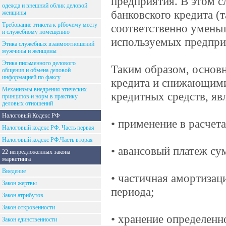
предприятия. В этом с
одежда и внешний облик деловой
банковского кредита (т
женщины
Требование этикета к рfбочему месту
соответственно уменьш
и служебному помещению
используемых предпри
Этика служебных взаимоотношений
мужчины и женщины
Этика письменного делового
Таким образом, осно
общения и обмена деловой
информацией по факсу
кредита и снижающими
Механизмы внедрения этических
кредитных средств, яв
принципов и норм в практику
деловых отношений
Налоговый Кодекс РФ
• применение в расчет
Налоговый кодекс РФ. Часть первая
Налоговый кодекс РФ.Часть вторая
• авансовый платеж су
22 непредложенных закона
маркетинга
Введение
• частичная амортизац
Закон жертвы
периода;
Закон атрибутов
Закон откровенности
• хранение определен
Закон единственности