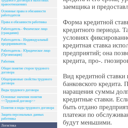
трудового договора в налоговых
правоотношениях
заемщика и предоставл
Основные права и обязанности
работодателя
Форма кредитной став
Права и обязанности работника
кредитного периода. Т
Работодатель - Физическое лицо
(гражданин)
условиях фиксированн
Работодатель - Индивидуальный
кредитная ставка испо
предприниматель
Работодатель - Юридическое лицо
предприятий; она позв
(Организация)
кредита, про-. гнозир
Работник
Общее понятие сторон трудового
договора
Вид кредитной ставки 
Общеправовые свойства трудового
банковского кредита.
договора
наращения суммы долг
Виды трудового договора
Основные значения понятия
кредитные ставки. Есл
<<Трудовой договор>>
быть отдано предприяти
Понятия и виды трудового договора
платежи по обслуживан
Защита персональных данных
работника
будут меньшими.
Логистика