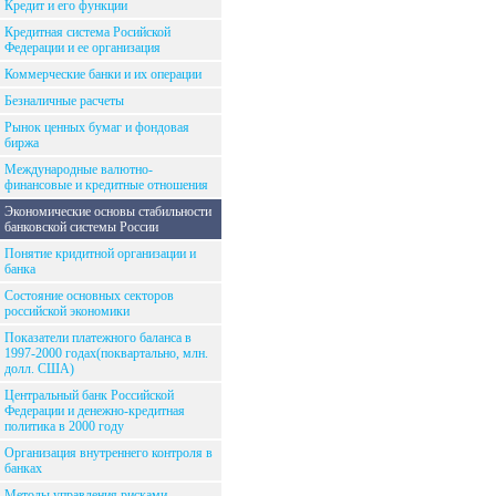
Кредит и его функции
Кредитная система Росийской
Федерации и ее организация
Коммерческие банки и их операции
Безналичные расчеты
Рынок ценных бумаг и фондовая
биржа
Международные валютно-
финансовые и кредитные отношения
Экономические основы стабильности
банковской системы России
Понятие кридитной организации и
банка
Состояние основных секторов
российской экономики
Показатели платежного баланса в
1997-2000 годах(поквартально, млн.
долл. США)
Центральный банк Российской
Федерации и денежно-кредитная
политика в 2000 году
Организация внутреннего контроля в
банках
Методы управления рисками