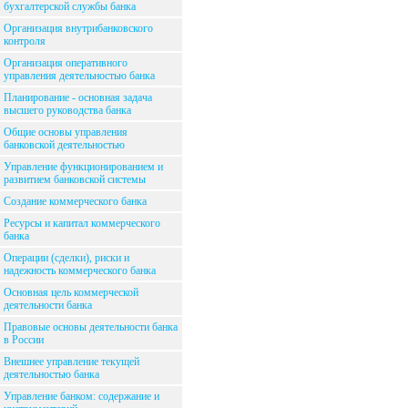
бухгалтерской службы банка
Организация внутрибанковского
контроля
Организация оперативного
управления деятельностью банка
Планирование - основная задача
высшего руководства банка
Общие основы управления
банковской деятельностью
Управление функционированием и
развитием банковской системы
Создание коммерческого банка
Ресурсы и капитал коммерческого
банка
Операции (сделки), риски и
надежность коммерческого банка
Основная цель коммерческой
деятельности банка
Правовые основы деятельности банка
в России
Внешнее управление текущей
деятельностью банка
Управление банком: содержание и