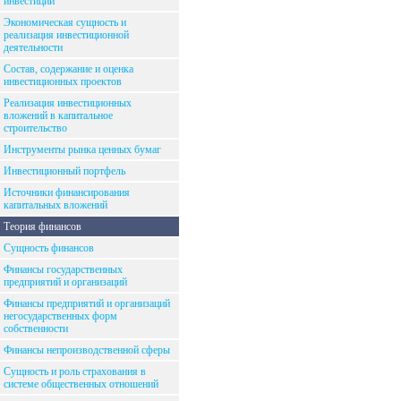
инвестиций
Экономическая сущность и
реализация инвестиционной
деятельности
Состав, содержание и оценка
инвестиционных проектов
Реализация инвестиционных
вложений в капитальное
строительство
Инструменты рынка ценных бумаг
Инвестиционный портфель
Источники финансирования
капитальных вложений
Теория финансов
Сущность финансов
Финансы государственных
предприятий и организаций
Финансы предприятий и организаций
негосударственных форм
собственности
Финансы непроизводственной сферы
Сущность и роль страхования в
системе общественных отношений