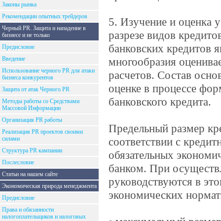
Законы рынка
Рекомендации опытных трейдеров
5. Изучение и оценка 
Черный PR. Защита и нападение в
разрезе видов кредито
бизнесе и не только
банковских кредитов я
Предисловие
Введение
многообразия оценива
Использование черного PR для атаки
расчетов. Состав осн
бизнеса конкурентов
оценке в процессе фо
Защита от атак Черного PR
банковского кредита.
Методы работы со Средствами
Массовой Информации
Организация PR работы
Предельный размер кр
Реализация PR проектов своими
силами
соответствии с креди
Структура PR кампании
обязательных экономи
Послесловие
банком. При осуществ
Статьи на нашем сайте
руководствуются в эт
Экономическая природа менеджмента
экономических нормат
Предисловие
Права и обязанности
налогоплательщиков и налоговых