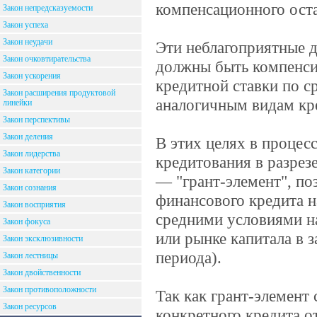
компенсационного оста
Закон непредсказуемости
Закон успеха
Закон неудачи
Эти неблагоприятные д
Закон очковтирательства
должны быть компенси
Закон ускорения
кредитной ставки по с
Закон расширения продуктовой
аналогичным видам кр
линейки
Закон перспективы
Закон деления
В этих целях в процес
Закон лидерства
кредитования в разрез
Закон категории
— "грант-элемент", п
Закон сознания
финансового кредита н
Закон восприятия
средними условиями на
Закон фокуса
или рынке капитала в 
Закон эксклюзивности
периода).
Закон лестницы
Закон двойственности
Закон противоположности
Так как грант-элемент
Закон ресурсов
конкретного кредита о