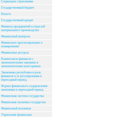
Социальное страхование
Государственный бюджет
Налоги
Государственный кредит
Финансы предприятий и отраслей
материального производства
Финансовый контроль
Финансовое прогнозирование и
планирование
Финансовые ресурсы
Взаимосвязь финансов с
экономическими законами и
экономическими категориями
Экономика республики и роль
финансов в ее регулировании в
переходный период
Формы финансового оздоровления
экономики в переходной период
Финансовая система государства
Финансовая политика государства
Финансовый механизм
Управление финансами