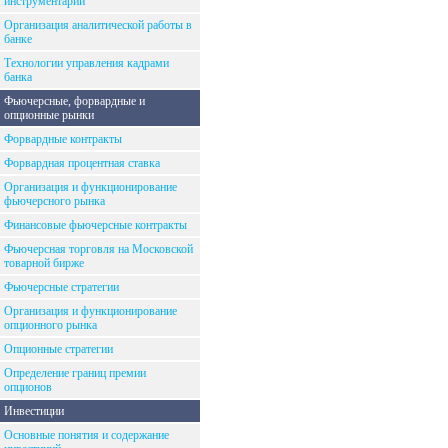
инструментарий
Организация аналитической работы в
банке
Технологии управления кадрами
банка
Фьючерсные, форвардные и
опционные рынки
Форвардные контракты
Форвардная процентная ставка
Организация и функционирование
фьючерсного рынка
Финансовые фьючерсные контракты
Фьючерсная торговля на Московской
товарной бирже
Фьючерсные стратегии
Организация и функционирование
опционного рынка
Опционные стратегии
Определение границ премии
опционов
Инвестиции
Основные понятия и содержание