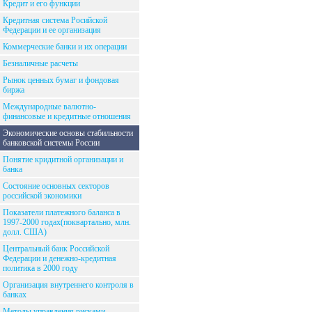
Кредит и его функции
Кредитная система Росийской
Федерации и ее организация
Коммерческие банки и их операции
Безналичные расчеты
Рынок ценных бумаг и фондовая
биржа
Международные валютно-
финансовые и кредитные отношения
Экономические основы стабильности
банковской системы России
Понятие кридитной организации и
банка
Состояние основных секторов
российской экономики
Показатели платежного баланса в
1997-2000 годах(поквартально, млн.
долл. США)
Центральный банк Российской
Федерации и денежно-кредитная
политика в 2000 году
Организация внутреннего контроля в
банках
Методы управления рисками