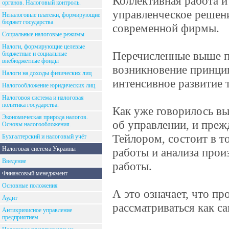
Коллективная работа и
органов. Налоговый контроль.
управленческое решени
Неналоговые платежи, формирующие
бюджет государства
современной фирмы.
Социальные налоговые режимы
Налоги, формирующие целевые
Перечисленные выше п
бюджетные и социальные
внебюджетные фонды
возникновение принцип
Налоги на доходы физических лиц
интенсивное развитие 
Налогообложение юридических лиц
Налоговоя система и налоговая
политика государства.
Как уже говорилось в
Экономическая природа налогов.
об управлении, и преж
Основы налогообложения.
Тейлором, состоит в т
Бухгалтерский и налоговый учёт
Налоговая система Украины
работы и анализа прои
Введение
работы.
Финансовый менеджмент
Основные положения
А это означает, что п
Аудит
рассматриваться как с
Антикризисное управление
предприятием