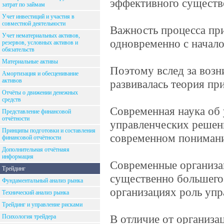
эффективного существо
затрат по займам
Учет инвестиций и участия в
совместной деятельности
Важность процесса пр
Учет нематериальных активов,
одновременно с начало
резервов, условных активов и
обязательств
Материальные активы
Поэтому вслед за возн
Амортизация и обесценивание
активов
развивалась теория пр
Отчёты о движении денежных
средств
Современная наука об 
Представление финансовой
отчётности
управленческих решени
Принципы подготовки и составления
современном пониман
финансовой отчётности
Дополнительная отчётнаяя
информация
Современные организац
Трейдинг
существенно большего 
Фундаментальный анализ рынка
организациях роль упр
Технический анализ рынка
Трейдинг и управление рисками
В отличие от организа
Психология трейдера