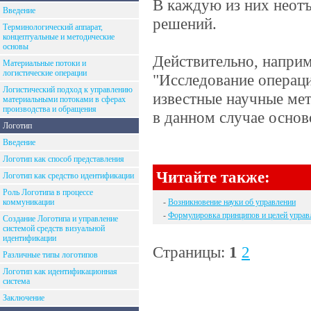
В каждую из них неот
Введение
решений.
Терминологический аппарат,
концептуальные и методические
основы
Действительно, наприм
Материальные потоки и
логистические операции
"Исследование операц
Логистический подход к управлению
известные научные ме
материальными потоками в сферах
производства и обращения
в данном случае осно
Логотип
Введение
Логотип как способ представления
Читайте также:
Логотип как средство идентификации
Роль Логотипа в процессе
коммуникации
-
Возникновение науки об управлении
-
Формулировка принципов и целей управ
Создание Логотипа и управление
системой средств визуальной
идентификации
Страницы:
1
2
Различные типы логотипов
Логотип как идентификационная
система
Заключение