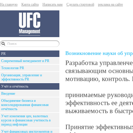
На главную
Карта сайта
Написать нам
Сделать стартовой
реклама на сайте
Возникновение науки об упр
PR
Современный менеджмент и PR
Разработка управленч
Технология PR
связывающим основные
Организация, управление и
мотивацию, контроль.
эффективность PR
Учёт и отчётность
принимаемые руководи
Введение
Объединение бизнеса и
эффективность ее деят
консолидированная финансовая
отчётность
выживаемость в быстр
Учет изменения цен, валютных
курсов и финансовая учетность в
период инфляции
Принятие эффективных
Учет финансовых инструментов и