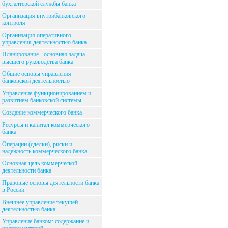
бухгалтерской службы банка
Организация внутрибанковского
контроля
Организация оперативного
управления деятельностью банка
Планирование - основная задача
высшего руководства банка
Общие основы управления
банковской деятельностью
Управление функционированием и
развитием банковской системы
Создание коммерческого банка
Ресурсы и капитал коммерческого
банка
Операции (сделки), риски и
надежность коммерческого банка
Основная цель коммерческой
деятельности банка
Правовые основы деятельности банка
в России
Внешнее управление текущей
деятельностью банка
Управление банком: содержание и