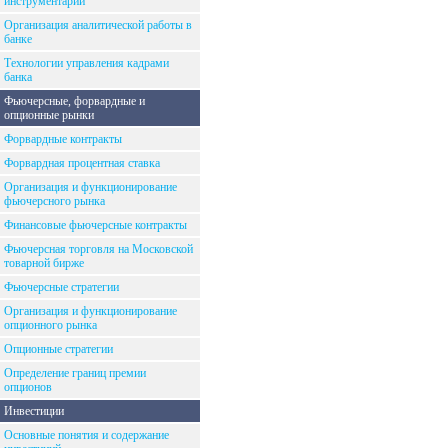
инструментарий
Организация аналитической работы в
банке
Технологии управления кадрами
банка
Фьючерсные, форвардные и
опционные рынки
Форвардные контракты
Форвардная процентная ставка
Организация и функционирование
фьючерсного рынка
Финансовые фьючерсные контракты
Фьючерсная торговля на Московской
товарной бирже
Фьючерсные стратегии
Организация и функционирование
опционного рынка
Опционные стратегии
Определение границ премии
опционов
Инвестиции
Основные понятия и содержание