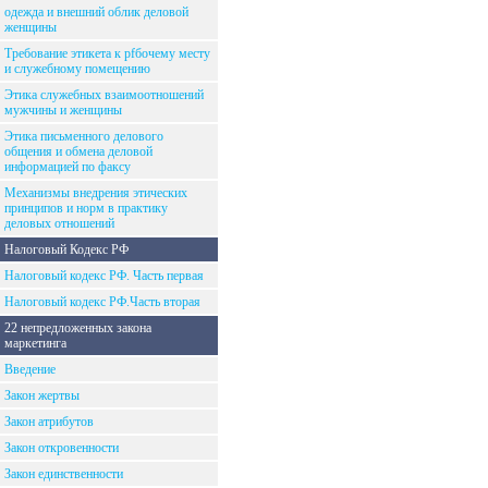
одежда и внешний облик деловой
женщины
Требование этикета к рfбочему месту
и служебному помещению
Этика служебных взаимоотношений
мужчины и женщины
Этика письменного делового
общения и обмена деловой
информацией по факсу
Механизмы внедрения этических
принципов и норм в практику
деловых отношений
Налоговый Кодекс РФ
Налоговый кодекс РФ. Часть первая
Налоговый кодекс РФ.Часть вторая
22 непредложенных закона
маркетинга
Введение
Закон жертвы
Закон атрибутов
Закон откровенности
Закон единственности