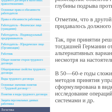
трудового договора в налоговых
правоотношениях
глубины подрыва прот
Основные права и обязанности
работодателя
Отметим, что в друго
Права и обязанности работника
придавалось должного 
Работодатель - Физическое лицо
(гражданин)
Работодатель - Индивидуальный
Так, при принятии реш
предприниматель
Работодатель - Юридическое лицо
тогдашней Германии от
(Организация)
альтернативных вариан
Работник
несмотря на настоятел
Общее понятие сторон трудового
договора
Общеправовые свойства трудового
В 50—60-е годы сложи
договора
методов принятия упр
Виды трудового договора
Основные значения понятия
сформулирована в виде
<<Трудовой договор>>
исследование операций
Понятия и виды трудового договора
системами и др.
Защита персональных данных
работника
Логистика