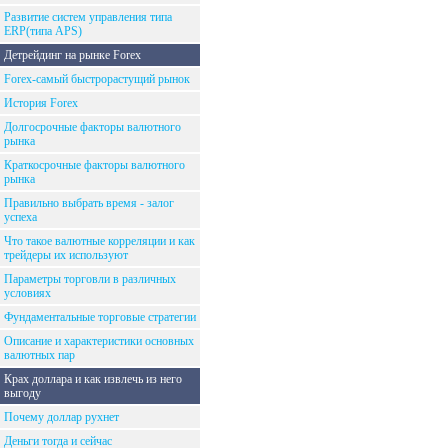
Развитие систем управления типа
ERP(типа APS)
Детрейдинг на рынке Forex
Forex-самый быстрорастущий рынок
История Forex
Долгосрочные факторы валютного
рынка
Краткосрочные факторы валютного
рынка
Правильно выбрать время - залог
успеха
Что такое валютные корреляции и как
трейдеры их используют
Параметры торговли в различных
условиях
Фундаментальные торговые стратегии
Описание и характеристики основных
валютных пар
Крах доллара и как извлечь из него
выгоду
Почему доллар рухнет
Деньги тогда и сейчас