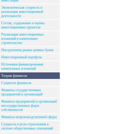
инвестиций
Экономическая сущность и
реализация инвестиционной
деятельности
Состав, содержание и оценка
инвестиционных проектов
Реализация инвестиционных
вложений в капитальное
строительство
Инструменты рынка ценных бумаг
Инвестиционный портфель
Источники финансирования
капитальных вложений
Теория финансов
Сущность финансов
Финансы государственных
предприятий и организаций
Финансы предприятий и организаций
негосударственных форм
собственности
Финансы непроизводственной сферы
Сущность и роль страхования в
системе общественных отношений