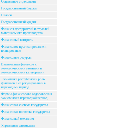
Социальное страхование
Государственный бюджет
Налоги
Государственный кредит
Финансы предприятий и отраслей
материального производства
Финансовый контроль
Финансовое прогнозирование и
планирование
Финансовые ресурсы
Взаимосвязь финансов с
экономическими законами и
экономическими категориями
Экономика республики и роль
финансов в ее регулировании в
переходный период
Формы финансового оздоровления
экономики в переходной период
Финансовая система государства
Финансовая политика государства
Финансовый механизм
Управление финансами