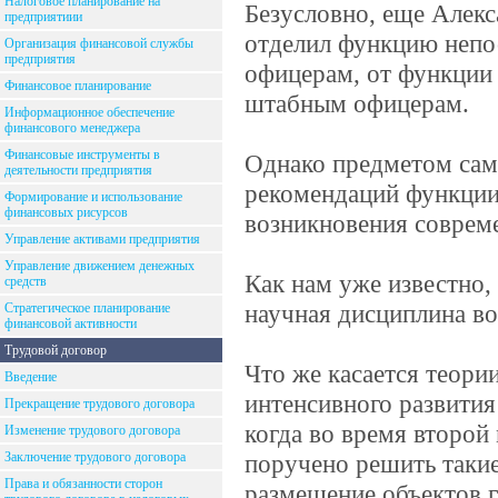
Налоговое планирование на
Безусловно, еще Алекс
предприятиии
отделил функцию непо
Организация финансовой службы
предприятия
офицерам, от функции
Финансовое планирование
штабным офицерам.
Информационное обеспечение
финансового менеджера
Финансовые инструменты в
Однако предметом само
деятельности предприятия
рекомендаций функции
Формирование и использование
финансовых рисурсов
возникновения совреме
Управление активами предприятия
Управление движением денежных
Как нам уже известно,
средств
научная дисциплина во
Стратегическое планирование
финансовой активности
Трудовой договор
Что же касается теори
Введение
интенсивного развития
Прекращение трудового договора
когда во время второй
Изменение трудового договора
Заключение трудового договора
поручено решить таки
Права и обязанности сторон
размещение объектов 