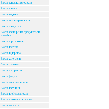
Закон непредсказуемости
Закон успеха
Закон неудачи
Закон очковтирательства
Закон ускорения
Закон расширения продуктовой
линейки
Закон перспективы
Закон деления
Закон лидерства
Закон категории
Закон сознания
Закон восприятия
Закон фокуса
Закон эксклюзивности
Закон лестницы
Закон двойственности
Закон противоположности
Закон ресурсов