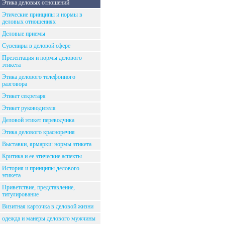
Этика деловых отношений
Этические принципы и нормы в
деловых отношениях
Деловые приемы
Сувениры в деловой сфере
Презентация и нормы делового
этикета
Этика делового телефонного
разговора
Этикет секретаря
Этикет руководителя
Деловой этикет переводчика
Этика делового красноречия
Выставки, ярмарки: нормы этикета
Критика и ее этические аспекты
История и принципы делового
этикета
Приветствие, представление,
титулирование
Визитная карточка в деловой жизни
одежда и манеры делового мужчины