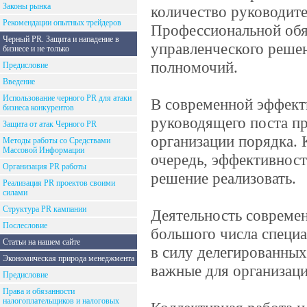
Законы рынка
количество руководите
Рекомендации опытных трейдеров
Профессиональной обя
Черный PR. Защита и нападение в
управленческого реше
бизнесе и не только
полномочий.
Предисловие
Введение
Использование черного PR для атаки
В современной эффект
бизнеса конкурентов
руководящего поста пр
Защита от атак Черного PR
организации порядка. 
Методы работы со Средствами
Массовой Информации
очередь, эффективнос
Организация PR работы
решение реализовать.
Реализация PR проектов своими
силами
Структура PR кампании
Деятельность современ
Послесловие
большого числа специ
Статьи на нашем сайте
в силу делегированны
Экономическая природа менеджмента
важные для организац
Предисловие
Права и обязанности
налогоплательщиков и налоговых