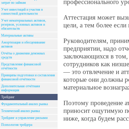
профессионального уро
затрат по займам
Учет инвестиций и участия в
совместной деятельности
Аттестация может вызы
Учет нематериальных активов,
цели, а тем более если
резервов, условных активов и
обязательств
Материальные активы
Руководителям, прини
Амортизация и обесценивание
активов
предприятии, надо отче
Отчёты о движении денежных
заключающихся в том, 
средств
сотрудников как низше
Представление финансовой
отчётности
— это отвлечение и ат
Принципы подготовки и составления
которые они должны ре
финансовой отчётности
материальное вознагра
Дополнительная отчётнаяя
информация
Трейдинг
Поэтому проведение ат
Фундаментальный анализ рынка
приносит ощутимую пол
Технический анализ рынка
ниже, когда будем рас
Трейдинг и управление рисками
Психология трейдера