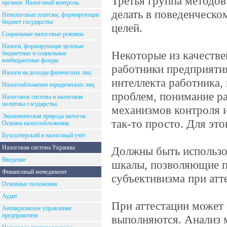
Третья группа методов
органов. Налоговый контроль.
делать в поведенческо
Неналоговые платежи, формирующие
бюджет государства
целей.
Социальные налоговые режимы
Налоги, формирующие целевые
Некоторые из качеств
бюджетные и социальные
внебюджетные фонды
работники предприяти
Налоги на доходы физических лиц
интеллекта работника,
Налогообложение юридических лиц
проблем, понимание ра
Налоговоя система и налоговая
политика государства.
механизмов контроля и
Экономическая природа налогов.
так-то просто. Для эт
Основы налогообложения.
Бухгалтерский и налоговый учёт
Налоговая система Украины
Должны быть использо
Введение
шкалы, позволяющие п
Финансовый менеджмент
субъективизма при атт
Основные положения
Аудит
При аттестации может
Антикризисное управление
предприятием
выполняются. Анализ 