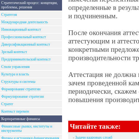
Стратегический процесс: концепции,
определенные в резуль
проблемы, решения
и подчиненным.
Стратегия
Международная деятельность
Инновационный контекст
После окончания аттес
Профессиональный контекст
аттестующим и аттесто
Диверсификационный контекст
конкретными предлож
Зрелый контекст
производительности тр
Предпринимательский контекст
Стили управления
Аттестация не должна 
Культура и власть
зачем проведенной ка
Структуры и системы
Формирование стратегии
периодически, скажем 
Формулирование стратегии
повышения производит
Стратег
Контекст перемен
Корпоративные финансы
Читайте также:
Финансовые рынки, институты и
инструменты
-
Задачи кадровых служб
Формы и источники финансирования