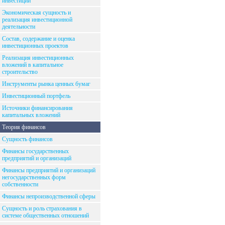
инвестиций
Экономическая сущность и
реализация инвестиционной
деятельности
Состав, содержание и оценка
инвестиционных проектов
Реализация инвестиционных
вложений в капитальное
строительство
Инструменты рынка ценных бумаг
Инвестиционный портфель
Источники финансирования
капитальных вложений
Теория финансов
Сущность финансов
Финансы государственных
предприятий и организаций
Финансы предприятий и организаций
негосударственных форм
собственности
Финансы непроизводственной сферы
Сущность и роль страхования в
системе общественных отношений