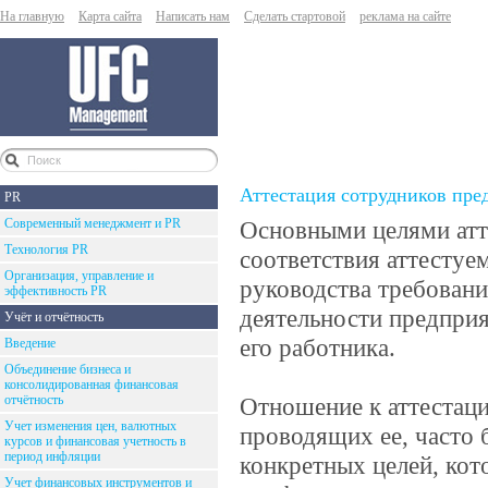
На главную
Карта сайта
Написать нам
Сделать стартовой
реклама на сайте
Аттестация сотрудников пре
PR
Современный менеджмент и PR
Основными целями атт
Технология PR
соответствия аттесту
Организация, управление и
руководства требован
эффективность PR
деятельности предприя
Учёт и отчётность
его работника.
Введение
Объединение бизнеса и
консолидированная финансовая
отчётность
Отношение к аттестаци
Учет изменения цен, валютных
проводящих ее, часто 
курсов и финансовая учетность в
период инфляции
конкретных целей, кот
Учет финансовых инструментов и