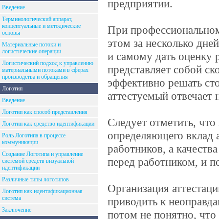
предприятии.
Введение
Терминологический аппарат,
концептуальные и методические
При профессиональном
основы
этом за несколько дне
Материальные потоки и
логистические операции
и самому дать оценку р
Логистический подход к управлению
представляет собой ск
материальными потоками в сферах
производства и обращения
эффективно решать сто
Логотип
аттестуемый отвечает 
Введение
Логотип как способ представления
Следует отметить, что 
Логотип как средство идентификации
определяющего вклад а
Роль Логотипа в процессе
коммуникации
работников, а качеств
Создание Логотипа и управление
перед работником, и п
системой средств визуальной
идентификации
Различные типы логотипов
Организация аттестаци
Логотип как идентификационная
система
приводить к неоправда
Заключение
потом не понятно, что 