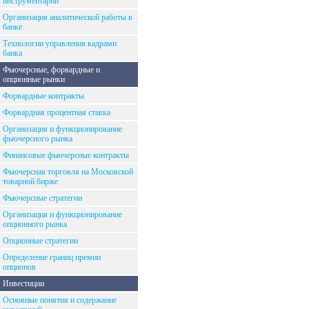
инструментарий
Организация аналитической работы в
банке
Технологии управления кадрами
банка
Фьючерсные, форвардные и
опционные рынки
Форвардные контракты
Форвардная процентная ставка
Организация и функционирование
фьючерсного рынка
Финансовые фьючерсные контракты
Фьючерсная торговля на Московской
товарной бирже
Фьючерсные стратегии
Организация и функционирование
опционного рынка
Опционные стратегии
Определение границ премии
опционов
Инвестиции
Основные понятия и содержание