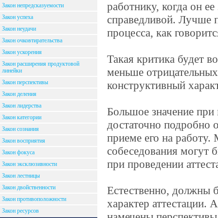
работнику, когда он ее
Закон непредсказуемости
справедливой. Лучше п
Закон успеха
Закон неудачи
процесса, как говоритс
Закон очковтирательства
Закон ускорения
Такая критика будет в
Закон расширения продуктовой
меньше отрицательных 
линейки
Закон перспективы
конструктивный характ
Закон деления
Закон лидерства
Большое значение при 
Закон категории
достаточно подробно 
Закон сознания
приеме его на работу
Закон восприятия
собеседования могут б
Закон фокуса
при проведении аттест
Закон эксклюзивности
Закон лестницы
Закон двойственности
Естественно, должны 
Закон противоположности
характер аттестации. 
Закон ресурсов
намечены перспективы