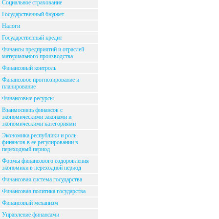
Социальное страхование
Государственный бюджет
Налоги
Государственный кредит
Финансы предприятий и отраслей
материального производства
Финансовый контроль
Финансовое прогнозирование и
планирование
Финансовые ресурсы
Взаимосвязь финансов с
экономическими законами и
экономическими категориями
Экономика республики и роль
финансов в ее регулировании в
переходный период
Формы финансового оздоровления
экономики в переходной период
Финансовая система государства
Финансовая политика государства
Финансовый механизм
Управление финансами