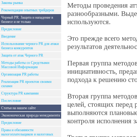
Законы рынка
Методы проведения атт
Рекомендации опытных трейдеров
разнообразными. Выде
Черный PR. Защита и нападение в
используются.
бизнесе и не только
Предисловие
Введение
Это прежде всего мето
Использование черного PR для атаки
результатов деятельно
бизнеса конкурентов
Защита от атак Черного PR
Первая группа методов
Методы работы со Средствами
Массовой Информации
инициативность, преда
Организация PR работы
подхода к решению сто
Реализация PR проектов своими
силами
Структура PR кампании
Вторая группа методо
Послесловие
целей, стоящих перед р
Статьи на нашем сайте
выполняются плановые
Экономическая природа менеджмента
контроля исполнения з
Предисловие
Права и обязанности
налогоплательщиков и налоговых