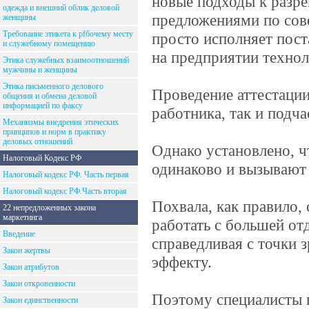
новые подходы к разр
одежда и внешний облик деловой
предложениями по сов
женщины
Требование этикета к рfбочему месту
просто исполняет пост
и служебному помещению
на предприятии технол
Этика служебных взаимоотношений
мужчины и женщины
Этика письменного делового
Проведение аттестации
общения и обмена деловой
информацией по факсу
работника, так и подча
Механизмы внедрения этических
принципов и норм в практику
деловых отношений
Однако установлено, ч
Налоговый Кодекс РФ
одинаково и вызывают 
Налоговый кодекс РФ. Часть первая
Налоговый кодекс РФ.Часть вторая
Похвала, как правило,
22 непредложенных закона
маркетинга
работать с большей отд
Введение
справедливая с точки 
Закон жертвы
эффекту.
Закон атрибутов
Закон откровенности
Поэтому специалисты 
Закон единственности