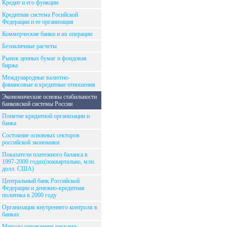
Кредит и его функции
Кредитная система Росийской
Федерации и ее организация
Коммерческие банки и их операции
Безналичные расчеты
Рынок ценных бумаг и фондовая
биржа
Международные валютно-
финансовые и кредитные отношения
Экономические основы стабильности
банковской системы России
Понятие кридитной организации и
банка
Состояние основных секторов
российской экономики
Показатели платежного баланса в
1997-2000 годах(поквартально, млн.
долл. США)
Центральный банк Российской
Федерации и денежно-кредитная
политика в 2000 году
Организация внутреннего контроля в
банках
Методы управления рисками