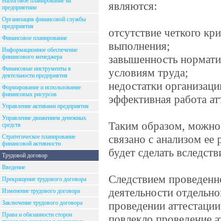
Налоговое планирование на
являются:
предприятиии
Организация финансовой службы
предприятия
отсутствие четкого кр
Финансовое планирование
выполнения;
Информационное обеспечение
завышенность нормати
финансового менеджера
Финансовые инструменты в
условиям труда;
деятельности предприятия
недостатки организаци
Формирование и использование
финансовых рисурсов
эффективная работа ат
Управление активами предприятия
Управление движением денежных
Таким образом, можно 
средств
связано с анализом ее
Стратегическое планирование
финансовой активности
будет сделать вследств
Трудовой договор
Введение
Следствием проведенно
Прекращение трудового договора
деятельности отдельно
Изменение трудового договора
Заключение трудового договора
проведении аттестации
Права и обязанности сторон
повлекло проведение ат