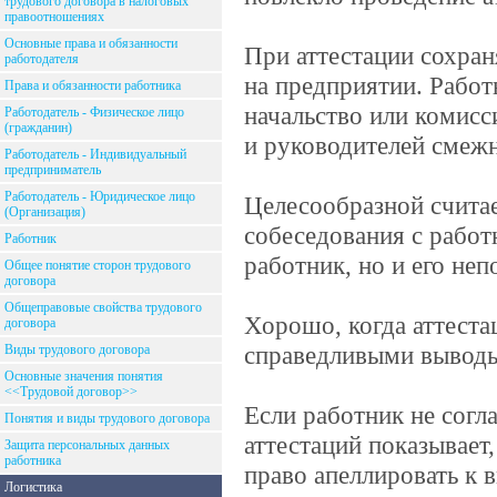
трудового договора в налоговых
правоотношениях
Основные права и обязанности
При аттестации сохран
работодателя
на предприятии. Работн
Права и обязанности работника
начальство или комисс
Работодатель - Физическое лицо
(гражданин)
и руководителей смеж
Работодатель - Индивидуальный
предприниматель
Работодатель - Юридическое лицо
Целесообразной считае
(Организация)
собеседования с работ
Работник
работник, но и его не
Общее понятие сторон трудового
договора
Общеправовые свойства трудового
Хорошо, когда аттеста
договора
справедливыми выводы,
Виды трудового договора
Основные значения понятия
<<Трудовой договор>>
Если работник не согла
Понятия и виды трудового договора
аттестаций показывает,
Защита персональных данных
работника
право апеллировать к
Логистика