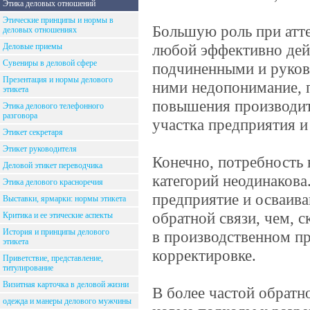
Этика деловых отношений
Этические принципы и нормы в
Большую роль при атте
деловых отношениях
любой эффективно дей
Деловые приемы
Сувениры в деловой сфере
подчиненными и руков
Презентация и нормы делового
ними недопонимание, 
этикета
повышения производит
Этика делового телефонного
разговора
участка предприятия и
Этикет секретаря
Этикет руководителя
Конечно, потребность 
Деловой этикет переводчика
категорий неодинакова
Этика делового красноречия
предприятие и осваива
Выставки, ярмарки: нормы этикета
обратной связи, чем, с
Критика и ее этические аспекты
История и принципы делового
в производственном пр
этикета
корректировке.
Приветствие, представление,
титулирование
Визитная карточка в деловой жизни
В более частой обратн
одежда и манеры делового мужчины