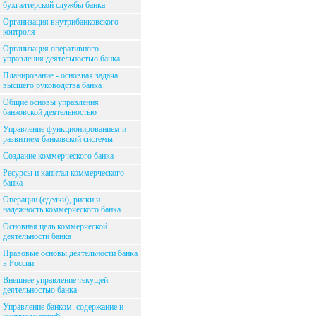
бухгалтерской службы банка
Организация внутрибанковского
контроля
Организация оперативного
управления деятельностью банка
Планирование - основная задача
высшего руководства банка
Общие основы управления
банковской деятельностью
Управление функционированием и
развитием банковской системы
Создание коммерческого банка
Ресурсы и капитал коммерческого
банка
Операции (сделки), риски и
надежность коммерческого банка
Основная цель коммерческой
деятельности банка
Правовые основы деятельности банка
в России
Внешнее управление текущей
деятельностью банка
Управление банком: содержание и