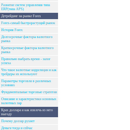
Развитие систем управления типа
ERP(типа APS)
Детрейдинг на рынке Forex
Forex-самый быстрорастущий рынок
История Forex
Долгосрочные факторы валютного
рынка
Краткосрочные факторы валютного
рынка
Правильно выбрать время - залог
успеха
Что такое валютные корреляции и как
трейдеры их используют
Параметры торговли в различных
условиях
Фундаментальные торговые стратегии
Описание и характеристики основных
валютных пар
Крах доллара и как извлечь из него
выгоду
Почему доллар рухнет
Деньги тогда и сейчас