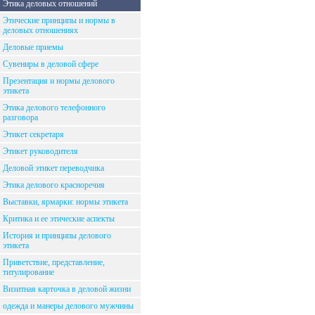
Этика деловых отношений
Этические принципы и нормы в
деловых отношениях
Деловые приемы
Сувениры в деловой сфере
Презентация и нормы делового
этикета
Этика делового телефонного
разговора
Этикет секретаря
Этикет руководителя
Деловой этикет переводчика
Этика делового красноречия
Выставки, ярмарки: нормы этикета
Критика и ее этические аспекты
История и принципы делового
этикета
Приветствие, представление,
титулирование
Визитная карточка в деловой жизни
одежда и манеры делового мужчины