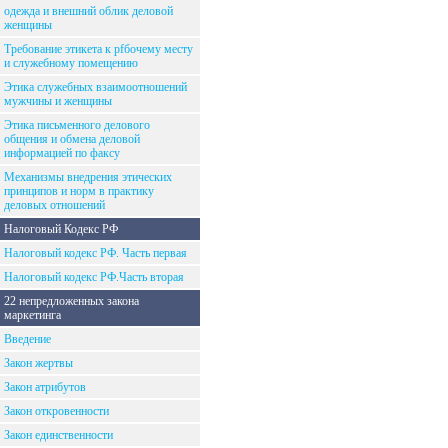
одежда и внешний облик деловой
женщины
Требование этикета к рfбочему месту
и служебному помещению
Этика служебных взаимоотношений
мужчины и женщины
Этика письменного делового
общения и обмена деловой
информацией по факсу
Механизмы внедрения этических
принципов и норм в практику
деловых отношений
Налоговый Кодекс РФ
Налоговый кодекс РФ. Часть первая
Налоговый кодекс РФ.Часть вторая
22 непредложенных закона
маркетинга
Введение
Закон жертвы
Закон атрибутов
Закон откровенности
Закон единственности