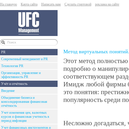
На главную
Карта сайта
Написать нам
Сделать стартовой
реклама на сайте
Метод виртуальных понятий
PR
Современный менеджмент и PR
Этот метод полностью 
Технология PR
подробно о манипулиро
Организация, управление и
соответствующем разде
эффективность PR
Имидж любой фирмы ба
Учёт и отчётность
это понятия: престижн
Введение
Объединение бизнеса и
популярность среди пок
консолидированная финансовая
отчётность
Учет изменения цен, валютных
курсов и финансовая учетность в
период инфляции
Несложно догадаться, 
Учет финансовых инструментов и