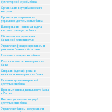
бухгалтерской службы банка
Организация внутрибанковского
контроля
Организация оперативного
управления деятельностью банка
Планирование - основная задача
высшего руководства банка
Общие основы управления
банковской деятельностью
Управление функционированием и
развитием банковской системы
Создание коммерческого банка
Ресурсы и капитал коммерческого
банка
Операции (сделки), риски и
надежность коммерческого банка
Основная цель коммерческой
деятельности банка
Правовые основы деятельности банка
в России
Внешнее управление текущей
деятельностью банка
Управление банком: содержание и