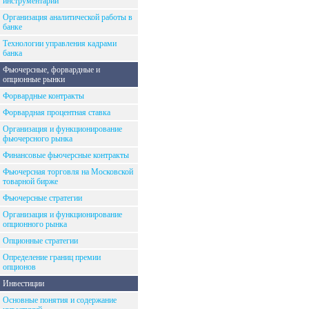
инструментарий
Организация аналитической работы в
банке
Технологии управления кадрами
банка
Фьючерсные, форвардные и
опционные рынки
Форвардные контракты
Форвардная процентная ставка
Организация и функционирование
фьючерсного рынка
Финансовые фьючерсные контракты
Фьючерсная торговля на Московской
товарной бирже
Фьючерсные стратегии
Организация и функционирование
опционного рынка
Опционные стратегии
Определение границ премии
опционов
Инвестиции
Основные понятия и содержание