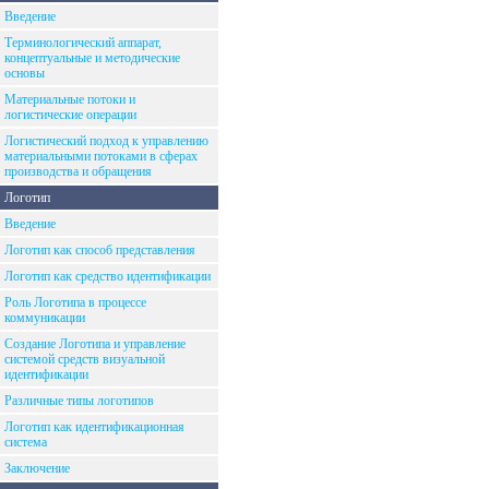
Введение
Терминологический аппарат,
концептуальные и методические
основы
Материальные потоки и
логистические операции
Логистический подход к управлению
материальными потоками в сферах
производства и обращения
Логотип
Введение
Логотип как способ представления
Логотип как средство идентификации
Роль Логотипа в процессе
коммуникации
Создание Логотипа и управление
системой средств визуальной
идентификации
Различные типы логотипов
Логотип как идентификационная
система
Заключение