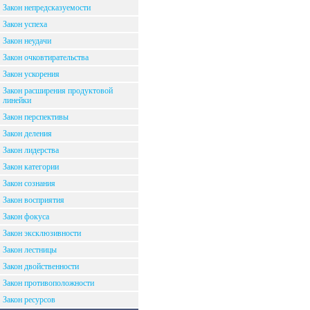
Закон непредсказуемости
Закон успеха
Закон неудачи
Закон очковтирательства
Закон ускорения
Закон расширения продуктовой
линейки
Закон перспективы
Закон деления
Закон лидерства
Закон категории
Закон сознания
Закон восприятия
Закон фокуса
Закон эксклюзивности
Закон лестницы
Закон двойственности
Закон противоположности
Закон ресурсов