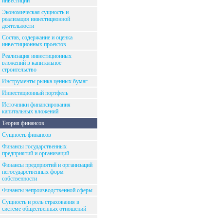
инвестиций
Экономическая сущность и
реализация инвестиционной
деятельности
Состав, содержание и оценка
инвестиционных проектов
Реализация инвестиционных
вложений в капитальное
строительство
Инструменты рынка ценных бумаг
Инвестиционный портфель
Источники финансирования
капитальных вложений
Теория финансов
Сущность финансов
Финансы государственных
предприятий и организаций
Финансы предприятий и организаций
негосударственных форм
собственности
Финансы непроизводственной сферы
Сущность и роль страхования в
системе общественных отношений