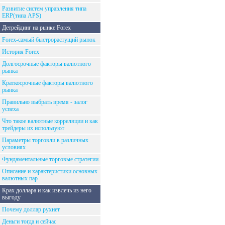
Развитие систем управления типа
ERP(типа APS)
Детрейдинг на рынке Forex
Forex-самый быстрорастущий рынок
История Forex
Долгосрочные факторы валютного
рынка
Краткосрочные факторы валютного
рынка
Правильно выбрать время - залог
успеха
Что такое валютные корреляции и как
трейдеры их используют
Параметры торговли в различных
условиях
Фундаментальные торговые стратегии
Описание и характеристики основных
валютных пар
Крах доллара и как извлечь из него
выгоду
Почему доллар рухнет
Деньги тогда и сейчас