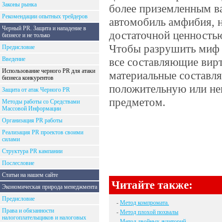
Законы рынка
более приземленным в
Рекомендации опытных трейдеров
автомобиль амфибия, н
Черный PR. Защита и нападение в
достаточной ценностью
бизнесе и не только
Чтобы разрушить миф о
Предисловие
Введение
все составляющие вирт
Использование черного PR для атаки
материальные составля
бизнеса конкурентов
положительную или не
Защита от атак Черного PR
предметом.
Методы работы со Средствами
Массовой Информации
Организация PR работы
Реализация PR проектов своими
силами
Структура PR кампании
Послесловие
Статьи на нашем сайте
Читайте также:
Экономическая природа менеджмента
Предисловие
-
Метод компромата.
Права и обязанности
-
Метод плохой похвалы
налогоплательщиков и налоговых
-
Метод двойных аудиторий.