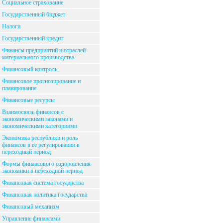
Социальное страхование
Государственный бюджет
Налоги
Государственный кредит
Финансы предприятий и отраслей
материального производства
Финансовый контроль
Финансовое прогнозирование и
планирование
Финансовые ресурсы
Взаимосвязь финансов с
экономическими законами и
экономическими категориями
Экономика республики и роль
финансов в ее регулировании в
переходный период
Формы финансового оздоровления
экономики в переходной период
Финансовая система государства
Финансовая политика государства
Финансовый механизм
Управление финансами