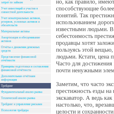
но, как правило, имею
затрат по займам
способствующие более
Учет инвестиций и участия в
совместной деятельности
понятий. Так престижн
Учет нематериальных активов,
использованием дороги
резервов, условных активов и
обязательств
известными людьми. В 
Материальные активы
себестоимость престиж
Амортизация и обесценивание
активов
продавцы хотят заложи
Отчёты о движении денежных
пользуясь этой вещью,
средств
людьми. Кстати, цена 
Представление финансовой
отчётности
Часто для достижения
Принципы подготовки и составления
почти ненужными элем
финансовой отчётности
Дополнительная отчётнаяя
информация
Заметим, что часто эк
Трейдинг
престижность езды на 
Фундаментальный анализ рынка
экскаватор. А ведь как
Технический анализ рынка
настолько, что, вреза
Трейдинг и управление рисками
целости и сохранности
Психология трейдера