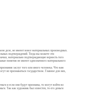
амом деле, не имеют вовсе материальных производных.
льных подтверждений. Тогда вы можете эти
 значки, материально подтверждающие верность того
альные понятия не имеют однозначного материального
ризнания заслуг того или иного человека. Что вам
огут не признаваться государством. Главное для них,
ьги и если они будут признаны, то могут войти во
ьги. Так как художник был известен, то его деньги