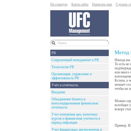
На главную
Карта сайта
Написать нам
Сделать с
Метод 
PR
Современный менеджмент и PR
Иногда вы 
То есть не
Технология PR
подтвержде
или иного 
Организация, управление и
воплощения
эффективность PR
Кстати, а 
мешает соз
Учёт и отчётность
чтобы их п
Введение
Объединение бизнеса и
Можно серт
консолидированная финансовая
всеобщее у
отчётность
вскоре ста
Учет изменения цен, валютных
курсов и финансовая учетность в
период инфляции
Пример. Кт
Учет финансовых инструментов и