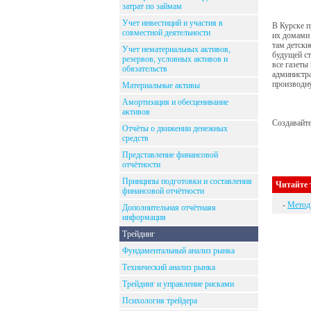
затрат по займам
Учет инвестиций и участия в
В Курске п
совместной деятельности
их домами 
там детски
Учет нематериальных активов,
будущей ст
резервов, условных активов и
все газеты
обязательств
администра
производн
Материальные активы
Амортизация и обесценивание
активов
Создавайте
Отчёты о движении денежных
средств
Представление финансовой
отчётности
Принципы подготовки и составления
Читайте 
финансовой отчётности
-
Метод 
Дополнительная отчётнаяя
информация
Трейдинг
Фундаментальный анализ рынка
Технический анализ рынка
Трейдинг и управление рисками
Психология трейдера