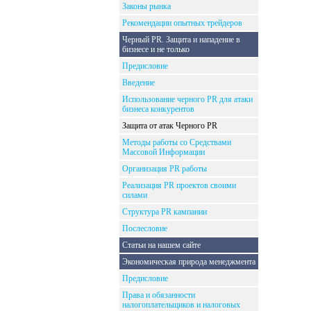
Законы рынка
Рекомендации опытных трейдеров
Черный PR. Защита и нападение в
бизнесе и не только
Предисловие
Введение
Использование черного PR для атаки
бизнеса конкурентов
Защита от атак Черного PR
Методы работы со Средствами
Массовой Информации
Организация PR работы
Реализация PR проектов своими
силами
Структура PR кампании
Послесловие
Статьи на нашем сайте
Экономическая природа менеджмента
Предисловие
Права и обязанности
налогоплательщиков и налоговых