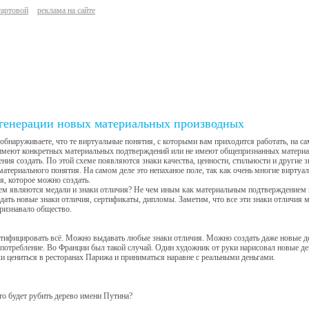
тартовой
реклама на сайте
генерации новых материальных производных
обнаруживаете, что те виртуальные понятия, с которыми вам приходится работать, на с
 имеют конкретных материальных подтверждений или не имеют общепризнанных материа
ния создать. По этой схеме появляются знаки качества, ценности, стильности и другие
материального понятия. На самом деле это непаханое поле, так как очень многие вирту
, которое можно создать.
чем являются медали и знаки отличия? Не чем иным как материальным подтверждением п
дать новые знаки отличия, сертификаты, дипломы. Заметим, что все эти знаки отличия м
ризнавало общество.
ифицировать всё. Можно выдавать любые знаки отличия. Можно создать даже новые ден
потребление. Во Франции был такой случай. Один художник от руки нарисовал новые ден
ли цениться в ресторанах Парижа и приниматься наравне с реальными деньгами.
о будет рубить дерево имени Путина?