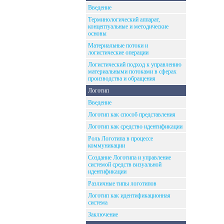
Введение
Терминологический аппарат,
концептуальные и методические
основы
Материальные потоки и
логистические операции
Логистический подход к управлению
материальными потоками в сферах
производства и обращения
Логотип
Введение
Логотип как способ представления
Логотип как средство идентификации
Роль Логотипа в процессе
коммуникации
Создание Логотипа и управление
системой средств визуальной
идентификации
Различные типы логотипов
Логотип как идентификационная
система
Заключение