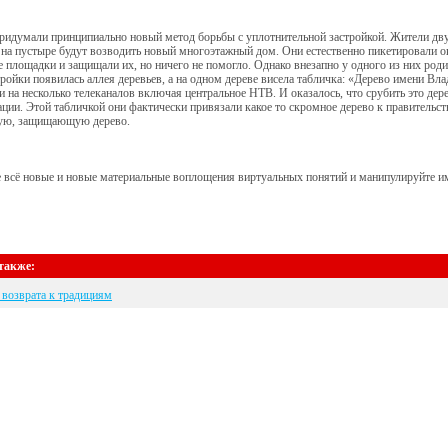
ридумали принципиально новый метод борьбы с уплотнительной застройкой. Жители дву
на пустыре будут возводить новый многоэтажный дом. Они естественно пикетировали ок
е площадки и защищали их, но ничего не помогло. Однако внезапно у одного из них роди
ройки появилась аллея деревьев, а на одном дереве висела табличка: «Дерево имени В
 и на несколько телеканалов включая центральное НТВ. И оказалось, что срубить это де
ции. Этой табличкой они фактически привязали какое то скромное дерево к правительст
ую, защищающую дерево.
 всё новые и новые материальные воплощения виртуальных понятий и манипулируйте и
также:
возврата к традициям