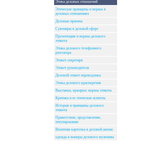
Этика деловых отношений
Этические принципы и нормы в
деловых отношениях
Деловые приемы
Сувениры в деловой сфере
Презентация и нормы делового
этикета
Этика делового телефонного
разговора
Этикет секретаря
Этикет руководителя
Деловой этикет переводчика
Этика делового красноречия
Выставки, ярмарки: нормы этикета
Критика и ее этические аспекты
История и принципы делового
этикета
Приветствие, представление,
титулирование
Визитная карточка в деловой жизни
одежда и манеры делового мужчины