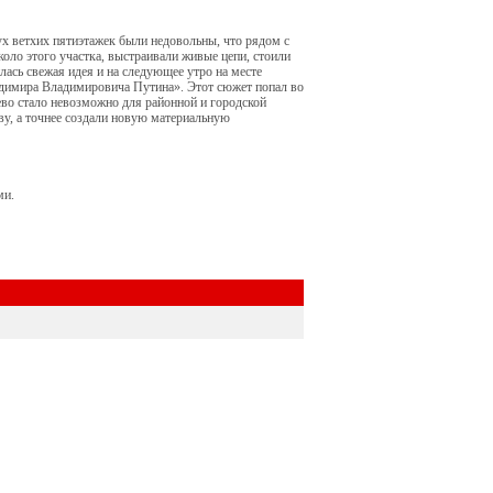
х ветхих пятиэтажек были недовольны, что рядом с
оло этого участка, выстраивали живые цепи, стоили
лась свежая идея и на следующее утро на месте
ладимира Владимировича Путина». Этот сюжет попал во
рево стало невозможно для районной и городской
ву, а точнее создали новую материальную
ми.