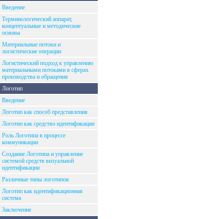
Введение
Терминологический аппарат,
концептуальные и методические
основы
Материальные потоки и
логистические операции
Логистический подход к управлению
материальными потоками в сферах
производства и обращения
Логотип
Введение
Логотип как способ представления
Логотип как средство идентификации
Роль Логотипа в процессе
коммуникации
Создание Логотипа и управление
системой средств визуальной
идентификации
Различные типы логотипов
Логотип как идентификационная
система
Заключение