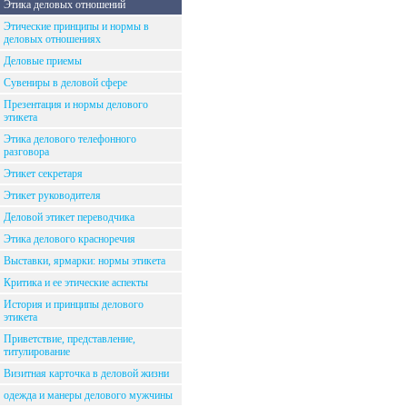
Этика деловых отношений
Этические принципы и нормы в
деловых отношениях
Деловые приемы
Сувениры в деловой сфере
Презентация и нормы делового
этикета
Этика делового телефонного
разговора
Этикет секретаря
Этикет руководителя
Деловой этикет переводчика
Этика делового красноречия
Выставки, ярмарки: нормы этикета
Критика и ее этические аспекты
История и принципы делового
этикета
Приветствие, представление,
титулирование
Визитная карточка в деловой жизни
одежда и манеры делового мужчины