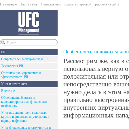
На главную
Карта сайта
Написать нам
Сделать стартовой
реклама на сайте
Особенности положительной 
PR
Современный менеджмент и PR
Рассмотрим же, как в 
Технология PR
использовать верную о
Организация, управление и
положительная или от
эффективность PR
непосредственно вашег
Учёт и отчётность
нужно делать в этом н
Введение
Объединение бизнеса и
правильно выстроенна
консолидированная финансовая
отчётность
внутренних виртуальн
Учет изменения цен, валютных
информационных напад
курсов и финансовая учетность в
период инфляции
Учет финансовых инструментов и