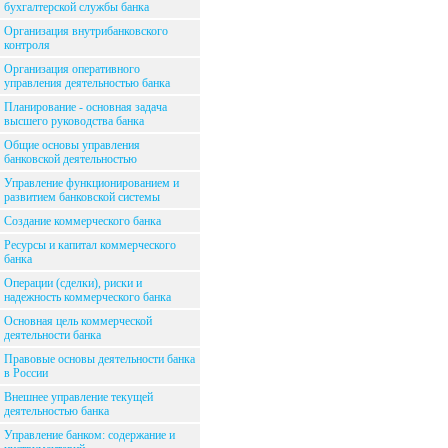
бухгалтерской службы банка
Организация внутрибанковского
контроля
Организация оперативного
управления деятельностью банка
Планирование - основная задача
высшего руководства банка
Общие основы управления
банковской деятельностью
Управление функционированием и
развитием банковской системы
Создание коммерческого банка
Ресурсы и капитал коммерческого
банка
Операции (сделки), риски и
надежность коммерческого банка
Основная цель коммерческой
деятельности банка
Правовые основы деятельности банка
в России
Внешнее управление текущей
деятельностью банка
Управление банком: содержание и