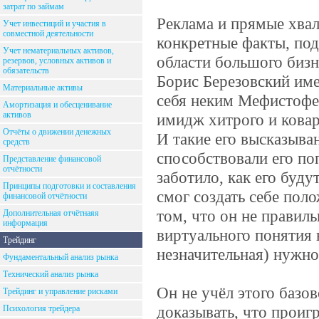
затрат по займам
Реклама и прямые хвал
Учет инвестиций и участия в
совместной деятельности
конкретные факты, по
Учет нематериальных активов,
области большого бизн
резервов, условных активов и
обязательств
Борис Березовский им
Материальные активы
себя неким Мефистофе
Амортизация и обесценивание
активов
имидж хитрого и ковар
Отчёты о движении денежных
И такие его высказыван
средств
способствовали его поп
Представление финансовой
отчётности
заботило, как его буду
Принципы подготовки и составления
смог создать себе пол
финансовой отчётности
том, что он не правил
Дополнительная отчётнаяя
информация
виртуального понятия в
Трейдинг
незначительная) нужно
Фундаментальный анализ рынка
Технический анализ рынка
Он не учёл этого базо
Трейдинг и управление рисками
доказывать, что проиг
Психология трейдера