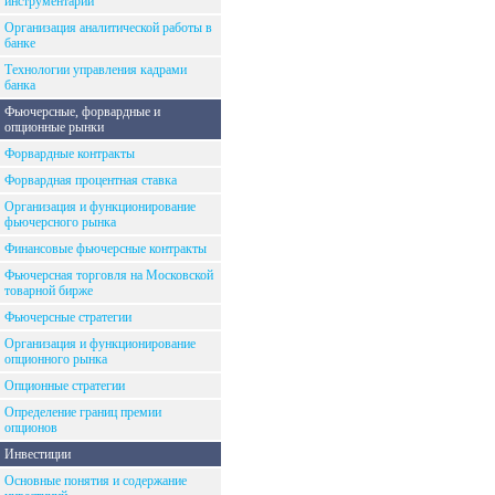
инструментарий
Организация аналитической работы в
банке
Технологии управления кадрами
банка
Фьючерсные, форвардные и
опционные рынки
Форвардные контракты
Форвардная процентная ставка
Организация и функционирование
фьючерсного рынка
Финансовые фьючерсные контракты
Фьючерсная торговля на Московской
товарной бирже
Фьючерсные стратегии
Организация и функционирование
опционного рынка
Опционные стратегии
Определение границ премии
опционов
Инвестиции
Основные понятия и содержание