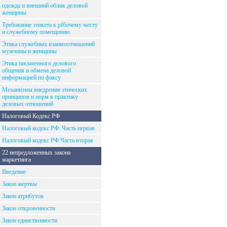
одежда и внешний облик деловой
женщины
Требование этикета к рfбочему месту
и служебному помещению
Этика служебных взаимоотношений
мужчины и женщины
Этика письменного делового
общения и обмена деловой
информацией по факсу
Механизмы внедрения этических
принципов и норм в практику
деловых отношений
Налоговый Кодекс РФ
Налоговый кодекс РФ. Часть первая
Налоговый кодекс РФ.Часть вторая
22 непредложенных закона
маркетинга
Введение
Закон жертвы
Закон атрибутов
Закон откровенности
Закон единственности