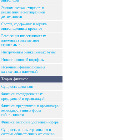
инвестиций
Экономическая сущность и
реализация инвестиционной
деятельности
Состав, содержание и оценка
инвестиционных проектов
Реализация инвестиционных
вложений в капитальное
строительство
Инструменты рынка ценных бумаг
Инвестиционный портфель
Источники финансирования
капитальных вложений
Теория финансов
Сущность финансов
Финансы государственных
предприятий и организаций
Финансы предприятий и организаций
негосударственных форм
собственности
Финансы непроизводственной сферы
Сущность и роль страхования в
системе общественных отношений