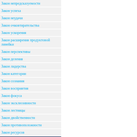
Закон непредсказуемости
Закон успеха
Закон неудачи
Закон очковтирательства
Закон ускорения
Закон расширения продуктовой
линейки
Закон перспективы
Закон деления
Закон лидерства
Закон категории
Закон сознания
Закон восприятия
Закон фокуса
Закон эксклюзивности
Закон лестницы
Закон двойственности
Закон противоположности
Закон ресурсов