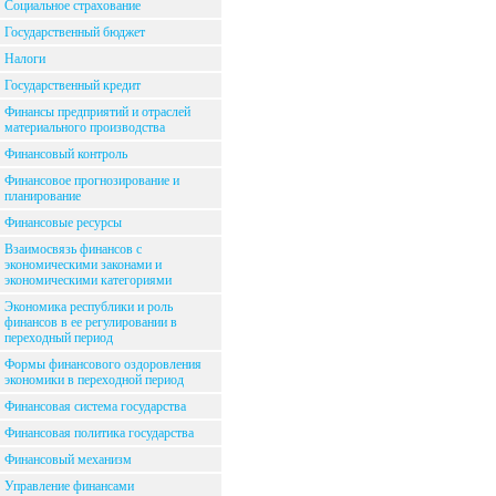
Социальное страхование
Государственный бюджет
Налоги
Государственный кредит
Финансы предприятий и отраслей
материального производства
Финансовый контроль
Финансовое прогнозирование и
планирование
Финансовые ресурсы
Взаимосвязь финансов с
экономическими законами и
экономическими категориями
Экономика республики и роль
финансов в ее регулировании в
переходный период
Формы финансового оздоровления
экономики в переходной период
Финансовая система государства
Финансовая политика государства
Финансовый механизм
Управление финансами