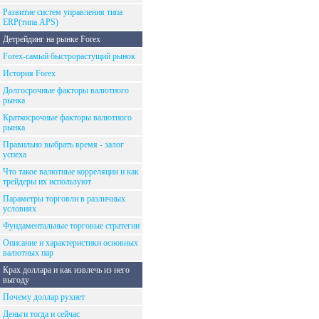
Развитие систем управления типа
ERP(типа APS)
Детрейдинг на рынке Forex
Forex-самый быстрорастущий рынок
История Forex
Долгосрочные факторы валютного
рынка
Краткосрочные факторы валютного
рынка
Правильно выбрать время - залог
успеха
Что такое валютные корреляции и как
трейдеры их используют
Параметры торговли в различных
условиях
Фундаментальные торговые стратегии
Описание и характеристики основных
валютных пар
Крах доллара и как извлечь из него
выгоду
Почему доллар рухнет
Деньги тогда и сейчас