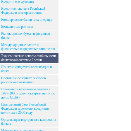
Кредит и его функции
Кредитная система Росийской
Федерации и ее организация
Коммерческие банки и их операции
Безналичные расчеты
Рынок ценных бумаг и фондовая
биржа
Международные валютно-
финансовые и кредитные отношения
Экономические основы стабильности
банковской системы России
Понятие кридитной организации и
банка
Состояние основных секторов
российской экономики
Показатели платежного баланса в
1997-2000 годах(поквартально, млн.
долл. США)
Центральный банк Российской
Федерации и денежно-кредитная
политика в 2000 году
Организация внутреннего контроля в
банках
Методы управления рисками