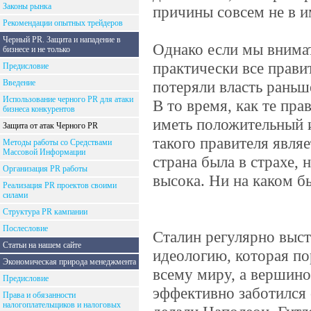
Законы рынка
причины совсем не в 
Рекомендации опытных трейдеров
Черный PR. Защита и нападение в
Однако если мы внима
бизнесе и не только
практически все прави
Предисловие
Введение
потеряли власть раньш
Использование черного PR для атаки
В то время, как те пра
бизнеса конкурентов
иметь положительный 
Защита от атак Черного PR
такого правителя явля
Методы работы со Средствами
Массовой Информации
страна была в страхе, 
Организация PR работы
высока. Ни на каком бы
Реализация PR проектов своими
силами
Структура PR кампании
Послесловие
Сталин регулярно выст
Статьи на нашем сайте
идеологию, которая по
Экономическая природа менеджмента
всему миру, а вершино
Предисловие
эффективно заботился 
Права и обязанности
налогоплательщиков и налоговых