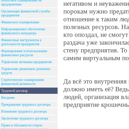
Налоговое планирование на
негативом и неуважение
предприятиии
порокам нужно предать
Организация финансовой службы
предприятия
отношение к таким люд
Финансовое планирование
полезных ресурсов. На
Информационное обеспечение
кто опоздал, не смогут
финансового менеджера
Финансовые инструменты в
раздача уже закончила
деятельности предприятия
стену предприятия. То
Формирование и использование
финансовых рисурсов
самим виртуальным п
Управление активами предприятия
Управление движением денежных
средств
Да всё это внутренняя
Стратегическое планирование
финансовой активности
должно иметь её? Ведь
Трудовой договор
людей, организация вл
Введение
предприятие крошечны
Прекращение трудового договора
Изменение трудового договора
Заключение трудового договора
Права и обязанности сторон