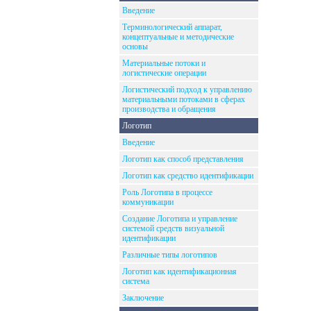
Введение
Терминологический аппарат,
концептуальные и методические
основы
Материальные потоки и
логистические операции
Логистический подход к управлению
материальными потоками в сферах
производства и обращения
Логотип
Введение
Логотип как способ представления
Логотип как средство идентификации
Роль Логотипа в процессе
коммуникации
Создание Логотипа и управление
системой средств визуальной
идентификации
Различные типы логотипов
Логотип как идентификационная
система
Заключение