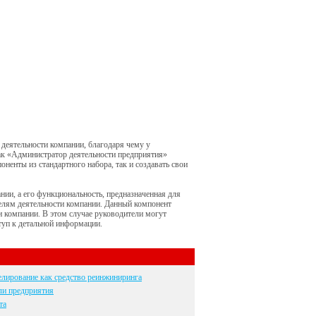
деятельности компании, благодаря чему у
ак «Администратор деятельности предприятия»
ненты из стандартного набора, так и создавать свои
нии, а его функциональность, предназначенная для
телям деятельности компании. Данный компонент
 компании. В этом случае руководители могут
уп к детальной информации.
лирование как средство реинжиниринга
ли предприятия
та