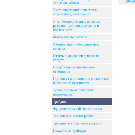
-
Модел
затрат по займам
Учет инвестиций и участия в
совместной деятельности
Учет нематериальных активов,
резервов, условных активов и
обязательств
Материальные активы
Амортизация и обесценивание
активов
Отчёты о движении денежных
средств
Представление финансовой
отчётности
Принципы подготовки и составления
финансовой отчётности
Дополнительная отчётнаяя
информация
Трейдинг
Фундаментальный анализ рынка
Технический анализ рынка
Трейдинг и управление рисками
Психология трейдера