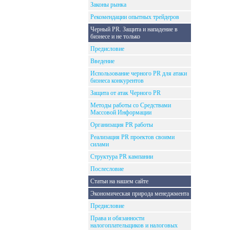
Законы рынка
Рекомендации опытных трейдеров
Черный PR. Защита и нападение в
бизнесе и не только
Предисловие
Введение
Использование черного PR для атаки
бизнеса конкурентов
Защита от атак Черного PR
Методы работы со Средствами
Массовой Информации
Организация PR работы
Реализация PR проектов своими
силами
Структура PR кампании
Послесловие
Статьи на нашем сайте
Экономическая природа менеджмента
Предисловие
Права и обязанности
налогоплательщиков и налоговых