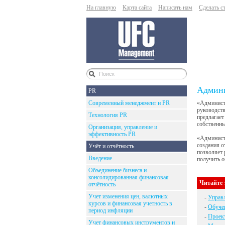
На главную
Карта сайта
Написать нам
Сделать с
Админи
PR
Современный менеджмент и PR
«Администр
руководств
Технология PR
предлагает
собственны
Организация, управление и
эффективность PR
«Администр
создания о
Учёт и отчётность
позволяет 
Введение
получить 
Объединение бизнеса и
консолидированная финансовая
Читайте 
отчётность
Учет изменения цен, валютных
-
Управ
курсов и финансовая учетность в
-
Обучен
период инфляции
-
Проек
Учет финансовых инструментов и