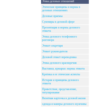
Этика деловых отношений
Этические принципы и нормы в
деловых отношениях
Деловые приемы
Сувениры в деловой сфере
Презентация и нормы делового
этикета
Этика делового телефонного
разговора
Этикет секретаря
Этикет руководителя
Деловой этикет переводчика
Этика делового красноречия
Выставки, ярмарки: нормы этикета
Критика и ее этические аспекты
История и принципы делового
этикета
Приветствие, представление,
титулирование
Визитная карточка в деловой жизни
одежда и манеры делового мужчины