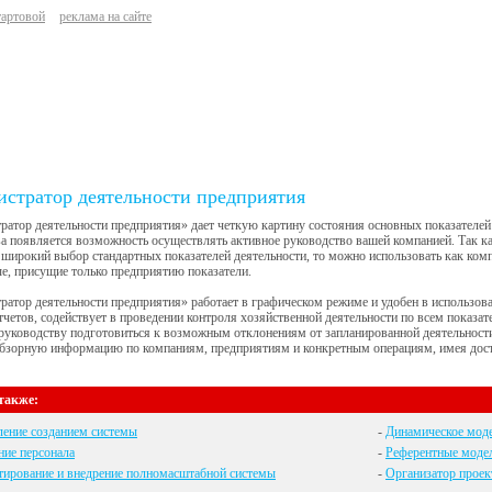
тартовой
реклама на сайте
стратор деятельности предприятия
атор деятельности предприятия» дает четкую картину состояния основных показателей 
а появляется возможность осуществлять активное руководство вашей компанией. Так к
 широкий выбор стандартных показателей деятельности, то можно использовать как компо
е, присущие только предприятию показатели.
атор деятельности предприятия» работает в графическом режиме и удобен в использова
тчетов, содействует в проведении контроля хозяйственной деятельности по всем показа
руководству подготовиться к возможным отклонениям от запланированной деятельности
обзорную информацию по компаниям, предприятиям и конкретным операциям, имея дост
также:
ление созданием системы
-
Динамическое моде
ие персонала
-
Референтные моде
тирование и внедрение полномасштабной системы
-
Организатор проек