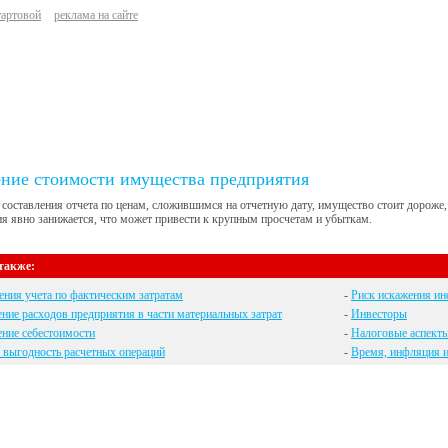
тартовой
реклама на сайте
ние стоимости имущества предприятия
составления отчета по ценам, сложившимся на отчетную дату, имущество стоит дороже,
я явно занижается, что может привести к крупным просчетам и убыткам.
также:
ния учета по фактическим затратам
-
Риск искажения и
ние расходов предприятия в части материальных затрат
-
Инвесторы
ние себестоимости
-
Налоговые аспект
 выгодность расчетных операций
-
Время, инфляция и