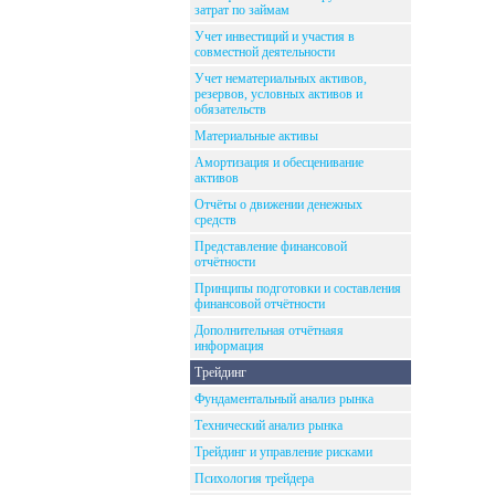
затрат по займам
Учет инвестиций и участия в
совместной деятельности
Учет нематериальных активов,
резервов, условных активов и
обязательств
Материальные активы
Амортизация и обесценивание
активов
Отчёты о движении денежных
средств
Представление финансовой
отчётности
Принципы подготовки и составления
финансовой отчётности
Дополнительная отчётнаяя
информация
Трейдинг
Фундаментальный анализ рынка
Технический анализ рынка
Трейдинг и управление рисками
Психология трейдера