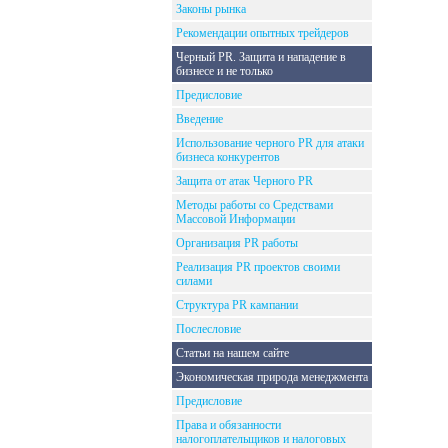
Законы рынка
Рекомендации опытных трейдеров
Черный PR. Защита и нападение в
бизнесе и не только
Предисловие
Введение
Использование черного PR для атаки
бизнеса конкурентов
Защита от атак Черного PR
Методы работы со Средствами
Массовой Информации
Организация PR работы
Реализация PR проектов своими
силами
Структура PR кампании
Послесловие
Статьи на нашем сайте
Экономическая природа менеджмента
Предисловие
Права и обязанности
налогоплательщиков и налоговых