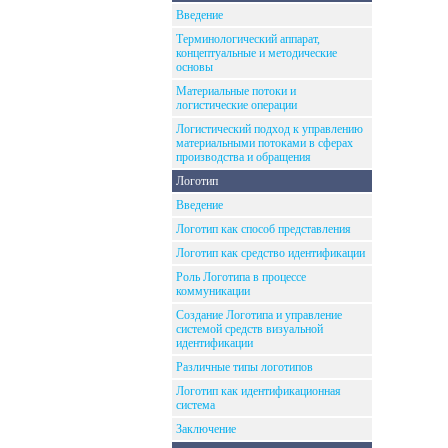
Введение
Терминологический аппарат,
концептуальные и методические
основы
Материальные потоки и
логистические операции
Логистический подход к управлению
материальными потоками в сферах
производства и обращения
Логотип
Введение
Логотип как способ представления
Логотип как средство идентификации
Роль Логотипа в процессе
коммуникации
Создание Логотипа и управление
системой средств визуальной
идентификации
Различные типы логотипов
Логотип как идентификационная
система
Заключение