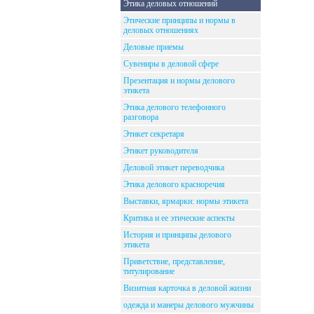
Этика деловых отношений
Этические принципы и нормы в
деловых отношениях
Деловые приемы
Сувениры в деловой сфере
Презентация и нормы делового
этикета
Этика делового телефонного
разговора
Этикет секретаря
Этикет руководителя
Деловой этикет переводчика
Этика делового красноречия
Выставки, ярмарки: нормы этикета
Критика и ее этические аспекты
История и принципы делового
этикета
Приветствие, представление,
титулирование
Визитная карточка в деловой жизни
одежда и манеры делового мужчины