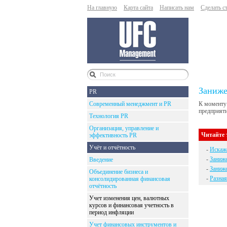
На главную
Карта сайта
Написать нам
Сделать с
Заниже
PR
Современный менеджмент и PR
К моменту 
предприяти
Технология PR
Организация, управление и
Читайте 
эффективность PR
Учёт и отчётность
-
Искаже
-
Заниже
Введение
-
Заниже
Объединение бизнеса и
-
Разная
консолидированная финансовая
отчётность
Учет изменения цен, валютных
курсов и финансовая учетность в
период инфляции
Учет финансовых инструментов и