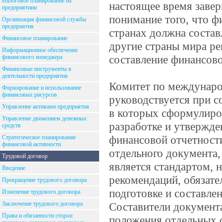
Налоговое планирование на
настоящее время заве
предприятиии
понимание того, что ф
Организация финансовой службы
предприятия
странах должна соста
Финансовое планирование
другие страны мира ре
Информационное обеспечение
составление финансов
финансового менеджера
Финансовые инструменты в
деятельности предприятия
Комитет по междунаро
Формирование и использование
финансовых рисурсов
руководствуется при 
Управление активами предприятия
в которых сформулиро
Управление движением денежных
разработке и утвержд
средств
финансовой отчетност
Стратегическое планирование
финансовой активности
отдельного документа
Трудовой договор
является стандартом, 
Введение
рекомендаций, обязате
Прекращение трудового договора
подготовке и составле
Изменение трудового договора
Заключение трудового договора
Составители документа
Права и обязанности сторон
положения отдельных 