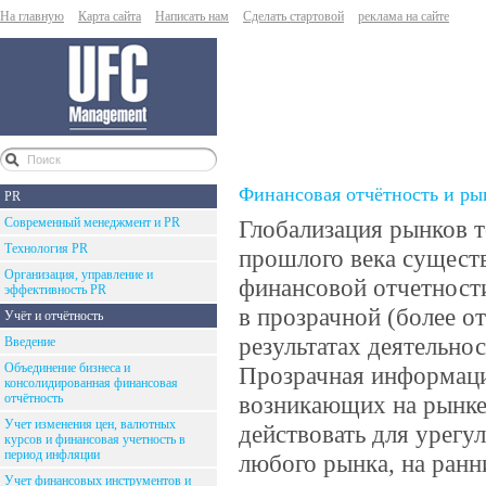
На главную
Карта сайта
Написать нам
Сделать стартовой
реклама на сайте
Финансовая отчётность и ры
PR
Современный менеджмент и PR
Глобализация рынков т
Технология PR
прошлого века существ
Организация, управление и
финансовой отчетности
эффективность PR
в прозрачной (более 
Учёт и отчётность
результатах деятельно
Введение
Объединение бизнеса и
Прозрачная информаци
консолидированная финансовая
отчётность
возникающих на рынке
Учет изменения цен, валютных
действовать для урегу
курсов и финансовая учетность в
период инфляции
любого рынка, на ранн
Учет финансовых инструментов и