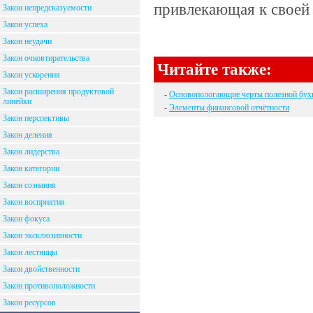
привлекающая к своей 
Закон непредсказуемости
Закон успеха
Закон неудачи
Закон очковтирательства
Читайте также:
Закон ускорения
Закон расширения продуктовой
-
Основопологающие черты полезной бух
линейки
-
Элементы финансовой отчётности
Закон перспективы
Закон деления
Закон лидерства
Закон категории
Закон сознания
Закон восприятия
Закон фокуса
Закон эксклюзивности
Закон лестницы
Закон двойственности
Закон противоположности
Закон ресурсов