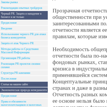
Законы рынка
Рекомендации опытных трейдеров
Прозрачная отчетност
Черный PR. Защита и нападение в
общественности при ус
бизнесе и не только
заинтересованными по
Предисловие
Введение
отчетности является 
Использование черного PR для атаки
правилам, которые изв
бизнеса конкурентов
Защита от атак Черного PR
Необходимость общепр
Методы работы со Средствами
Массовой Информации
отчетности была по-на
Организация PR работы
фондовых рынках, ста
Реализация PR проектов своими
силами
кризиса в индустриаль
Структура PR кампании
применявшейся системы
Послесловие
Концептуальные принц
Статьи на нашем сайте
странах и даже в разн
Экономическая природа менеджмента
Отчетность разных ком
Предисловие
ее основе нельзя было
Права и обязанности
налогоплательщиков и налоговых