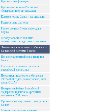
Кредит и его функции
Кредитная система Росийской
Федерации и ее организация
Коммерческие банки и их операции
Безналичные расчеты
Рынок ценных бумаг и фондовая
биржа
Международные валютно-
финансовые и кредитные отношения
Экономические основы стабильности
банковской системы России
Понятие кридитной организации и
банка
Состояние основных секторов
российской экономики
Показатели платежного баланса в
1997-2000 годах(поквартально, млн.
долл. США)
Центральный банк Российской
Федерации и денежно-кредитная
политика в 2000 году
Организация внутреннего контроля в
банках
Методы управления рисками