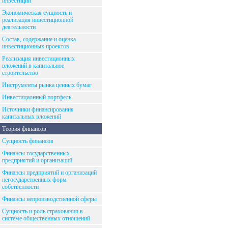
инвестиций
Экономическая сущность и
реализация инвестиционной
деятельности
Состав, содержание и оценка
инвестиционных проектов
Реализация инвестиционных
вложений в капитальное
строительство
Инструменты рынка ценных бумаг
Инвестиционный портфель
Источники финансирования
капитальных вложений
Теория финансов
Сущность финансов
Финансы государственных
предприятий и организаций
Финансы предприятий и организаций
негосударственных форм
собственности
Финансы непроизводственной сферы
Сущность и роль страхования в
системе общественных отношений