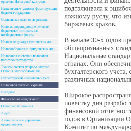
деятельности и финан
органов. Налоговый контроль.
подталкивала к ошибо
Неналоговые платежи, формирующие
бюджет государства
ложному руслу, что и
Социальные налоговые режимы
биржевых крахов.
Налоги, формирующие целевые
бюджетные и социальные
внебюджетные фонды
В начале 30-х годов п
Налоги на доходы физических лиц
общепризнанных станда
Налогообложение юридических лиц
Национальные стандар
Налоговоя система и налоговая
политика государства.
странах. Они обеспечи
Экономическая природа налогов.
бухгалтерского учета,
Основы налогообложения.
различных национальн
Бухгалтерский и налоговый учёт
Налоговая система Украины
Введение
Широкое распростране
Финансовый менеджмент
повестку дня разрабо
Основные положения
финансовой отчетност
Аудит
годов в Организации О
Антикризисное управление
предприятием
Комитет по междунаро