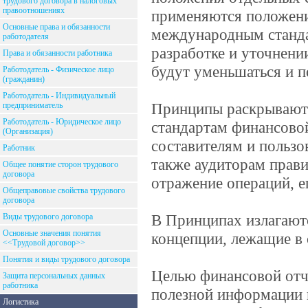
трудового договора в налоговых
правоотношениях
применяются положени
Основные права и обязанности
международным станда
работодателя
разработке и уточнен
Права и обязанности работника
будут уменьшаться и п
Работодатель - Физическое лицо
(гражданин)
Работодатель - Индивидуальный
Принципы раскрывают
предприниматель
Работодатель - Юридическое лицо
стандартам финансово
(Организация)
составителям и пользо
Работник
также аудиторам прав
Общее понятие сторон трудового
договора
отражение операций, е
Общеправовые свойства трудового
договора
В Принципах излагают
Виды трудового договора
Основные значения понятия
концепции, лежащие в 
<<Трудовой договор>>
Понятия и виды трудового договора
Целью финансовой отч
Защита персональных данных
работника
полезной информации 
Логистика