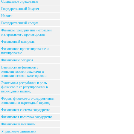
Социальное страхование
Государственный бюджет
Налоги
Государственный кредит
Финансы предприятий и отраслей
материального производства
Финансовый контроль
Финансовое прогнозирование и
планирование
Финансовые ресурсы
Взаимосвязь финансов с
экономическими законами и
экономическими категориями
Экономика республики и роль
финансов в ее регулировании в
переходный период
Формы финансового оздоровления
экономики в переходной период
Финансовая система государства
Финансовая политика государства
Финансовый механизм
Управление финансами