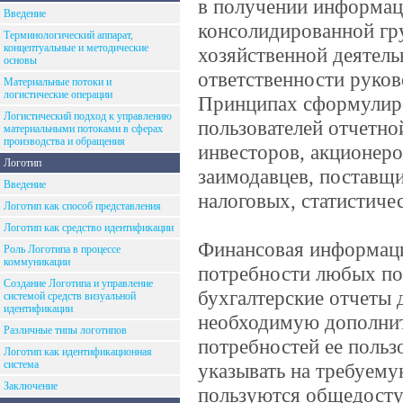
в получении информац
Введение
консолидированной гру
Терминологический аппарат,
концептуальные и методические
хозяйственной деятель
основы
ответственности руков
Материальные потоки и
логистические операции
Принципах сформулир
Логистический подход к управлению
пользователей отчетн
материальными потоками в сферах
производства и обращения
инвесторов, акционеро
Логотип
заимодавцев, поставщи
Введение
налоговых, статистиче
Логотип как способ представления
Логотип как средство идентификации
Финансовая информаци
Роль Логотипа в процессе
коммуникации
потребности любых по
Создание Логотипа и управление
бухгалтерские отчеты
системой средств визуальной
идентификации
необходимую дополни
Различные типы логотипов
потребностей ее польз
Логотип как идентификационная
система
указывать на требуем
Заключение
пользуются общедосту