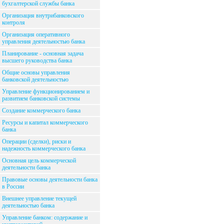
бухгалтерской службы банка
Организация внутрибанковского
контроля
Организация оперативного
управления деятельностью банка
Планирование - основная задача
высшего руководства банка
Общие основы управления
банковской деятельностью
Управление функционированием и
развитием банковской системы
Создание коммерческого банка
Ресурсы и капитал коммерческого
банка
Операции (сделки), риски и
надежность коммерческого банка
Основная цель коммерческой
деятельности банка
Правовые основы деятельности банка
в России
Внешнее управление текущей
деятельностью банка
Управление банком: содержание и