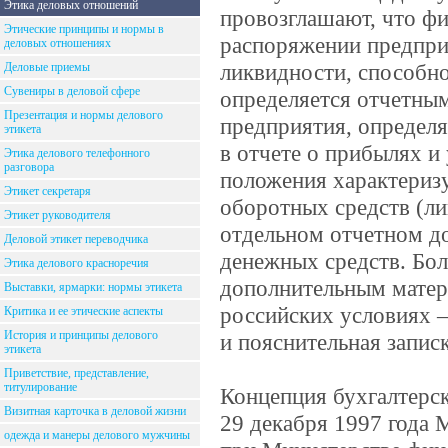
Этика деловых отношений
провозглашают, что ф
Этические принципы и нормы в
распоряжении предпри
деловых отношениях
ликвидности, способно
Деловые приемы
Сувениры в деловой сфере
определяется отчетным
Презентация и нормы делового
предприятия, определ
этикета
в отчете о прибылях 
Этика делового телефонного
разговора
положения характериз
Этикет секретаря
оборотных средств (ли
Этикет руководителя
отдельном отчетном до
Деловой этикет переводчика
денежных средств. Бо
Этика делового красноречия
дополнительным матер
Выставки, ярмарки: нормы этикета
российских условиях 
Критика и ее этические аспекты
История и принципы делового
и пояснительная записк
этикета
Приветствие, представление,
титулирование
Концепция бухгалтерск
Визитная карточка в деловой жизни
29 декабря 1997 года 
одежда и манеры делового мужчины