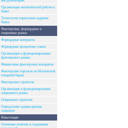
инструментарий
Организация аналитической работы в
банке
Технологии управления кадрами
банка
Фьючерсные, форвардные и
опционные рынки
Форвардные контракты
Форвардная процентная ставка
Организация и функционирование
фьючерсного рынка
Финансовые фьючерсные контракты
Фьючерсная торговля на Московской
товарной бирже
Фьючерсные стратегии
Организация и функционирование
опционного рынка
Опционные стратегии
Определение границ премии
опционов
Инвестиции
Основные понятия и содержание