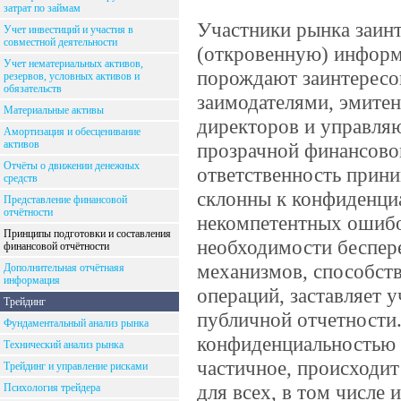
затрат по займам
Участники рынка заин
Учет инвестиций и участия в
совместной деятельности
(откровенную) информ
Учет нематериальных активов,
порождают заинтересо
резервов, условных активов и
обязательств
заимодателями, эмитен
Материальные активы
директоров и управля
Амортизация и обесценивание
активов
прозрачной финансово
Отчёты о движении денежных
ответственность при
средств
склонны к конфиденци
Представление финансовой
отчётности
некомпетентных ошибо
Принципы подготовки и составления
необходимости беспер
финансовой отчётности
механизмов, способст
Дополнительная отчётнаяя
информация
операций, заставляет 
Трейдинг
публичной отчетности
Фундаментальный анализ рынка
конфиденциальностью р
Технический анализ рынка
частичное, происходит
Трейдинг и управление рисками
для всех, в том числе и
Психология трейдера