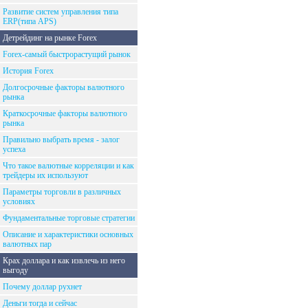
Развитие систем управления типа
ERP(типа APS)
Детрейдинг на рынке Forex
Forex-самый быстрорастущий рынок
История Forex
Долгосрочные факторы валютного
рынка
Краткосрочные факторы валютного
рынка
Правильно выбрать время - залог
успеха
Что такое валютные корреляции и как
трейдеры их используют
Параметры торговли в различных
условиях
Фундаментальные торговые стратегии
Описание и характеристики основных
валютных пар
Крах доллара и как извлечь из него
выгоду
Почему доллар рухнет
Деньги тогда и сейчас