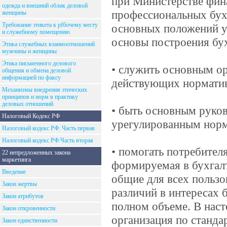
при Министерстве фин
одежда и внешний облик деловой
профессиональных бухг
женщины
Требование этикета к рfбочему месту
основных положений уч
и служебному помещению
основы построения бух
Этика служебных взаимоотношений
мужчины и женщины
Этика письменного делового
• служить основным о
общения и обмена деловой
информацией по факсу
действующих норматив
Механизмы внедрения этических
принципов и норм в практику
деловых отношений
• быть основным руко
Налоговый Кодекс РФ
урегулированным норм
Налоговый кодекс РФ. Часть первая
Налоговый кодекс РФ.Часть вторая
• помогать потребител
22 непредложенных закона
маркетинга
формируемая в бухгалт
Введение
общие для всех пользо
Закон жертвы
различий в интересах 
Закон атрибутов
полном объеме. В наст
Закон откровенности
организация по станда
Закон единственности