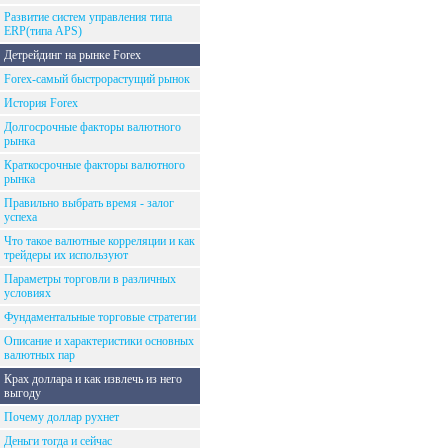
Развитие систем управления типа
ERP(типа APS)
Детрейдинг на рынке Forex
Forex-самый быстрорастущий рынок
История Forex
Долгосрочные факторы валютного
рынка
Краткосрочные факторы валютного
рынка
Правильно выбрать время - залог
успеха
Что такое валютные корреляции и как
трейдеры их используют
Параметры торговли в различных
условиях
Фундаментальные торговые стратегии
Описание и характеристики основных
валютных пар
Крах доллара и как извлечь из него
выгоду
Почему доллар рухнет
Деньги тогда и сейчас