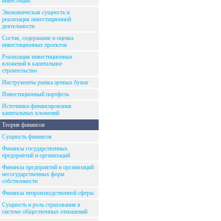
инвестиций
Экономическая сущность и
реализация инвестиционной
деятельности
Состав, содержание и оценка
инвестиционных проектов
Реализация инвестиционных
вложений в капитальное
строительство
Инструменты рынка ценных бумаг
Инвестиционный портфель
Источники финансирования
капитальных вложений
Теория финансов
Сущность финансов
Финансы государственных
предприятий и организаций
Финансы предприятий и организаций
негосударственных форм
собственности
Финансы непроизводственной сферы
Сущность и роль страхования в
системе общественных отношений