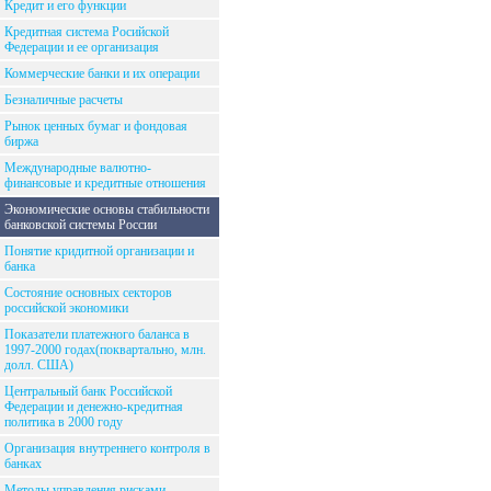
Кредит и его функции
Кредитная система Росийской
Федерации и ее организация
Коммерческие банки и их операции
Безналичные расчеты
Рынок ценных бумаг и фондовая
биржа
Международные валютно-
финансовые и кредитные отношения
Экономические основы стабильности
банковской системы России
Понятие кридитной организации и
банка
Состояние основных секторов
российской экономики
Показатели платежного баланса в
1997-2000 годах(поквартально, млн.
долл. США)
Центральный банк Российской
Федерации и денежно-кредитная
политика в 2000 году
Организация внутреннего контроля в
банках
Методы управления рисками