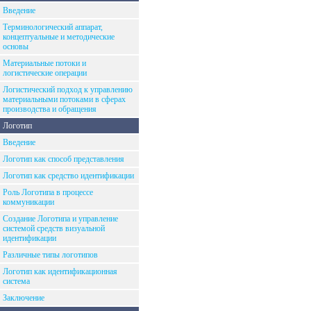
Введение
Терминологический аппарат,
концептуальные и методические
основы
Материальные потоки и
логистические операции
Логистический подход к управлению
материальными потоками в сферах
производства и обращения
Логотип
Введение
Логотип как способ представления
Логотип как средство идентификации
Роль Логотипа в процессе
коммуникации
Создание Логотипа и управление
системой средств визуальной
идентификации
Различные типы логотипов
Логотип как идентификационная
система
Заключение