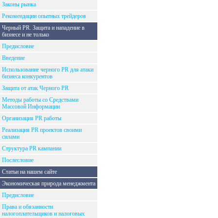
Законы рынка
Рекомендации опытных трейдеров
Черный PR. Защита и нападение в
бизнесе и не только
Предисловие
Введение
Использование черного PR для атаки
бизнеса конкурентов
Защита от атак Черного PR
Методы работы со Средствами
Массовой Информации
Организация PR работы
Реализация PR проектов своими
силами
Структура PR кампании
Послесловие
Статьи на нашем сайте
Экономическая природа менеджмента
Предисловие
Права и обязанности
налогоплательщиков и налоговых