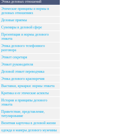
Этика деловых отношений
Этические принципы и нормы в
деловых отношениях
Деловые приемы
Сувениры в деловой сфере
Презентация и нормы делового
этикета
Этика делового телефонного
разговора
Этикет секретаря
Этикет руководителя
Деловой этикет переводчика
Этика делового красноречия
Выставки, ярмарки: нормы этикета
Критика и ее этические аспекты
История и принципы делового
этикета
Приветствие, представление,
титулирование
Визитная карточка в деловой жизни
одежда и манеры делового мужчины