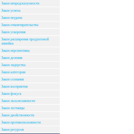
Закон непредсказуемости
Закон успеха
Закон неудачи
Закон очковтирательства
Закон ускорения
Закон расширения продуктовой
линейки
Закон перспективы
Закон деления
Закон лидерства
Закон категории
Закон сознания
Закон восприятия
Закон фокуса
Закон эксклюзивности
Закон лестницы
Закон двойственности
Закон противоположности
Закон ресурсов