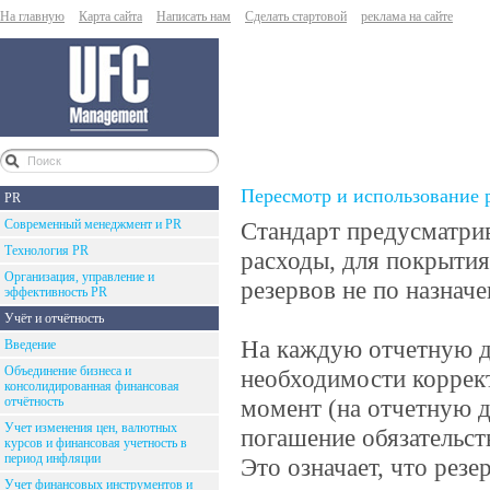
На главную
Карта сайта
Написать нам
Сделать стартовой
реклама на сайте
Пересмотр и использование 
PR
Современный менеджмент и PR
Стандарт предусматрива
Технология PR
расходы, для покрытия
Организация, управление и
резервов не по назнач
эффективность PR
Учёт и отчётность
На каждую отчетную да
Введение
Объединение бизнеса и
необходимости коррек
консолидированная финансовая
отчётность
момент (на отчетную д
Учет изменения цен, валютных
погашение обязательст
курсов и финансовая учетность в
период инфляции
Это означает, что резе
Учет финансовых инструментов и