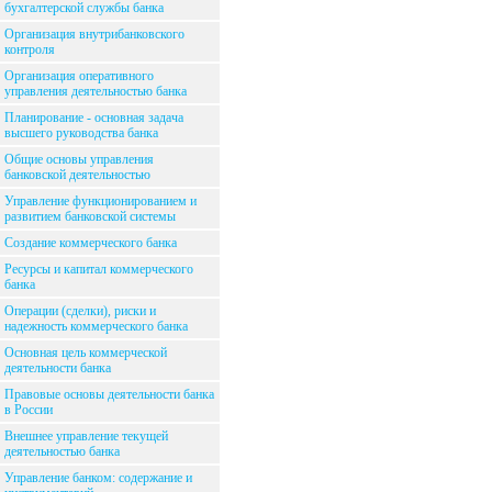
бухгалтерской службы банка
Организация внутрибанковского
контроля
Организация оперативного
управления деятельностью банка
Планирование - основная задача
высшего руководства банка
Общие основы управления
банковской деятельностью
Управление функционированием и
развитием банковской системы
Создание коммерческого банка
Ресурсы и капитал коммерческого
банка
Операции (сделки), риски и
надежность коммерческого банка
Основная цель коммерческой
деятельности банка
Правовые основы деятельности банка
в России
Внешнее управление текущей
деятельностью банка
Управление банком: содержание и