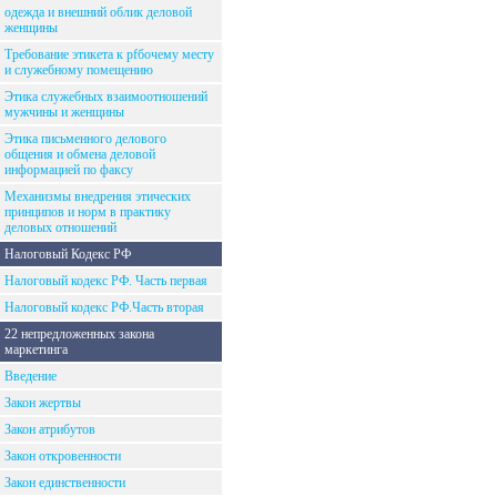
одежда и внешний облик деловой
женщины
Требование этикета к рfбочему месту
и служебному помещению
Этика служебных взаимоотношений
мужчины и женщины
Этика письменного делового
общения и обмена деловой
информацией по факсу
Механизмы внедрения этических
принципов и норм в практику
деловых отношений
Налоговый Кодекс РФ
Налоговый кодекс РФ. Часть первая
Налоговый кодекс РФ.Часть вторая
22 непредложенных закона
маркетинга
Введение
Закон жертвы
Закон атрибутов
Закон откровенности
Закон единственности