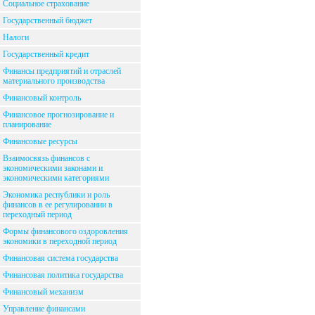
Социальное страхование
Государственный бюджет
Налоги
Государственный кредит
Финансы предприятий и отраслей
материального производства
Финансовый контроль
Финансовое прогнозирование и
планирование
Финансовые ресурсы
Взаимосвязь финансов с
экономическими законами и
экономическими категориями
Экономика республики и роль
финансов в ее регулировании в
переходный период
Формы финансового оздоровления
экономики в переходной период
Финансовая система государства
Финансовая политика государства
Финансовый механизм
Управление финансами