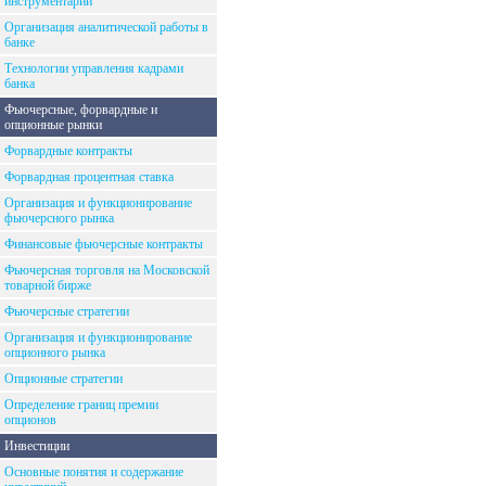
инструментарий
Организация аналитической работы в
банке
Технологии управления кадрами
банка
Фьючерсные, форвардные и
опционные рынки
Форвардные контракты
Форвардная процентная ставка
Организация и функционирование
фьючерсного рынка
Финансовые фьючерсные контракты
Фьючерсная торговля на Московской
товарной бирже
Фьючерсные стратегии
Организация и функционирование
опционного рынка
Опционные стратегии
Определение границ премии
опционов
Инвестиции
Основные понятия и содержание