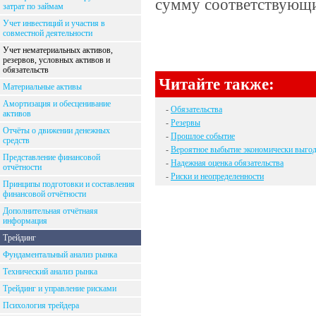
сумму соответствующи
затрат по займам
Учет инвестиций и участия в
совместной деятельности
Учет нематериальных активов,
резервов, условных активов и
обязательств
Читайте также:
Материальные активы
Амортизация и обесценивание
-
Обязательства
активов
-
Резервы
Отчёты о движении денежных
-
Прошлое событие
средств
-
Вероятное выбытие экономически выго
Представление финансовой
-
Надежная оценка обязательства
отчётности
-
Риски и неопределенности
Принципы подготовки и составления
финансовой отчётности
Дополнительная отчётнаяя
информация
Трейдинг
Фундаментальный анализ рынка
Технический анализ рынка
Трейдинг и управление рисками
Психология трейдера