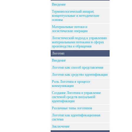
Введение
Терминологический аппарат,
концептуальные и методические
основы
Материальные потоки и
логистические операции
Логистический подход к управлению
материальными потоками в сферах
производства и обращения
Логотип
Введение
Логотип как способ представления
Логотип как средство идентификации
Роль Логотипа в процессе
коммуникации
Создание Логотипа и управление
системой средств визуальной
идентификации
Различные типы логотипов
Логотип как идентификационная
система
Заключение