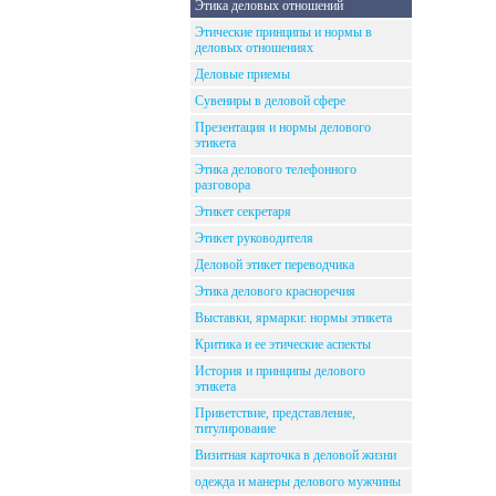
Этика деловых отношений
Этические принципы и нормы в
деловых отношениях
Деловые приемы
Сувениры в деловой сфере
Презентация и нормы делового
этикета
Этика делового телефонного
разговора
Этикет секретаря
Этикет руководителя
Деловой этикет переводчика
Этика делового красноречия
Выставки, ярмарки: нормы этикета
Критика и ее этические аспекты
История и принципы делового
этикета
Приветствие, представление,
титулирование
Визитная карточка в деловой жизни
одежда и манеры делового мужчины