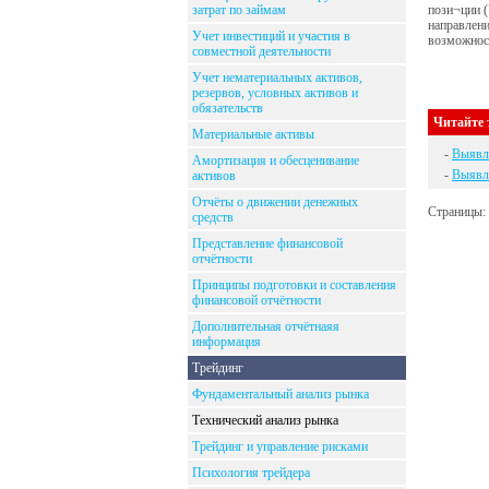
затрат по займам
пози¬ции (
направлени
Учет инвестиций и участия в
возможност
совместной деятельности
Учет нематериальных активов,
резервов, условных активов и
обязательств
Читайте 
Материальные активы
-
Выявл
Амортизация и обесценивание
-
Выявл
активов
Отчёты о движении денежных
Страницы:
средств
Представление финансовой
отчётности
Принципы подготовки и составления
финансовой отчётности
Дополнительная отчётнаяя
информация
Трейдинг
Фундаментальный анализ рынка
Технический анализ рынка
Трейдинг и управление рисками
Психология трейдера