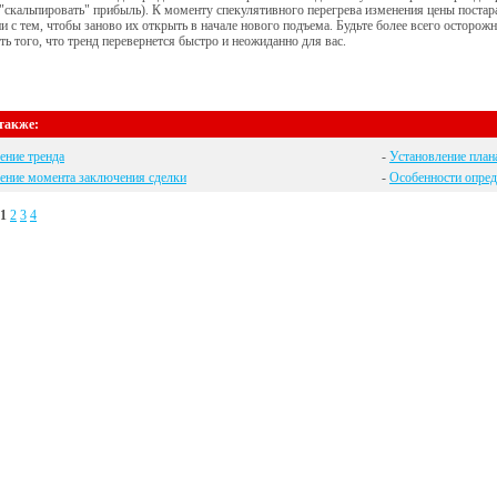
"скальпировать" прибыль). К моменту спекулятивного перегрева изменения цены постар
и с тем, чтобы заново их открыть в начале нового подъема. Будьте более всего осторож
ь того, что тренд перевернется быстро и неожиданно для вас.
также:
ение тренда
-
Установление план
ение момента заключения сделки
-
Особенности опред
1
2
3
4