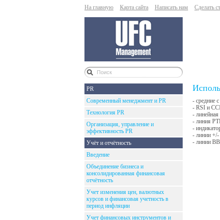
На главную
Карта сайта
Написать нам
Сделать с
Исполь
PR
Современный менеджмент и PR
- средние с
- RSI и CCI
Технология PR
- линейная
- линия PTP
Организация, управление и
- индикато
эффективность PR
- линии +/-
- линии ВВ 
Учёт и отчётность
Введение
Объединение бизнеса и
консолидированная финансовая
отчётность
Учет изменения цен, валютных
курсов и финансовая учетность в
период инфляции
Учет финансовых инструментов и