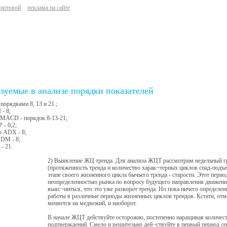
тартовой
реклама на сайте
зуемые в анализе порядки показателей
 порядками 8, 13 и 21.;
 - 8;
 MACD - порядок 8-13-21;
 - 0,2;
р ADX - 8;
 DM - 8;
- 21.
2) Выявление ЖЦ тренда. Для анализа ЖЦТ рассмотрим недельный г
(протяженность тренда и количество харак¬терных циклов спад-подъе
этапе своего жизненного цикла бычьего тренда - старости. Этот пери
неопределенностью рынка по вопросу будущего направления движени
выяс¬ниться, что это уже разворот тренда. Но пока ничего определе
работы в различные периоды жизненных циклов трендов. Кстати, отм
меняется на медвежий, и наоборот.
В начале ЖЦТ действуйте осторожно, постепенно наращивая количес
подтверждений. Смело и решительно дей¬ствуйте в первый период с