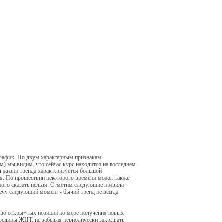
рафик. По двум характерным признакам
м) мы видим, что сейчас курс находится на последнем
од жизни тренда характеризуется большой
я. По прошествии некоторого времени может также
нного сказать нельзя. Отметим следующие правила
ечу следующий момент - бычий тренд не всегда
тво откры¬тых позиций по мере получения новых
ередины ЖЦТ, не забывая периодически закрывать