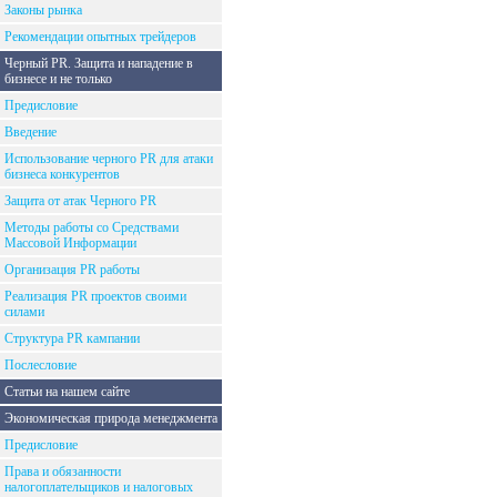
Законы рынка
Рекомендации опытных трейдеров
Черный PR. Защита и нападение в
бизнесе и не только
Предисловие
Введение
Использование черного PR для атаки
бизнеса конкурентов
Защита от атак Черного PR
Методы работы со Средствами
Массовой Информации
Организация PR работы
Реализация PR проектов своими
силами
Структура PR кампании
Послесловие
Статьи на нашем сайте
Экономическая природа менеджмента
Предисловие
Права и обязанности
налогоплательщиков и налоговых