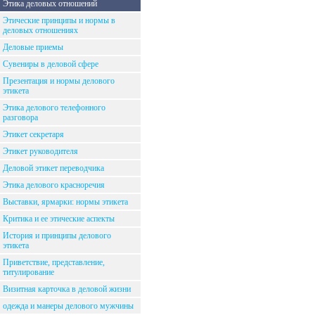
Этика деловых отношений
Этические принципы и нормы в
деловых отношениях
Деловые приемы
Сувениры в деловой сфере
Презентация и нормы делового
этикета
Этика делового телефонного
разговора
Этикет секретаря
Этикет руководителя
Деловой этикет переводчика
Этика делового красноречия
Выставки, ярмарки: нормы этикета
Критика и ее этические аспекты
История и принципы делового
этикета
Приветствие, представление,
титулирование
Визитная карточка в деловой жизни
одежда и манеры делового мужчины