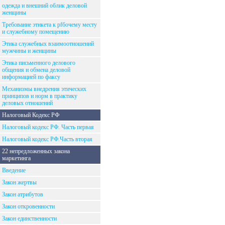
одежда и внешний облик деловой
женщины
Требование этикета к рfбочему месту
и служебному помещению
Этика служебных взаимоотношений
мужчины и женщины
Этика письменного делового
общения и обмена деловой
информацией по факсу
Механизмы внедрения этических
принципов и норм в практику
деловых отношений
Налоговый Кодекс РФ
Налоговый кодекс РФ. Часть первая
Налоговый кодекс РФ.Часть вторая
22 непредложенных закона
маркетинга
Введение
Закон жертвы
Закон атрибутов
Закон откровенности
Закон единственности