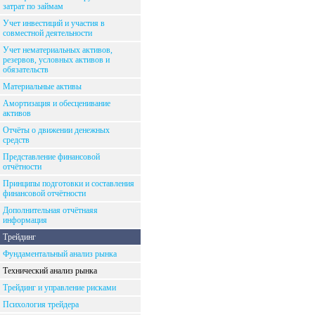
затрат по займам
Учет инвестиций и участия в
совместной деятельности
Учет нематериальных активов,
резервов, условных активов и
обязательств
Материальные активы
Амортизация и обесценивание
активов
Отчёты о движении денежных
средств
Представление финансовой
отчётности
Принципы подготовки и составления
финансовой отчётности
Дополнительная отчётнаяя
информация
Трейдинг
Фундаментальный анализ рынка
Технический анализ рынка
Трейдинг и управление рисками
Психология трейдера