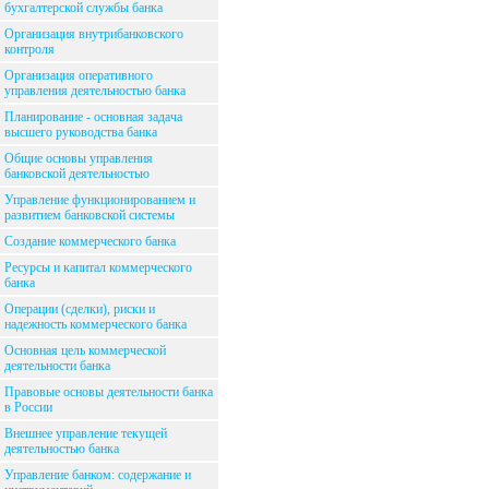
бухгалтерской службы банка
Организация внутрибанковского
контроля
Организация оперативного
управления деятельностью банка
Планирование - основная задача
высшего руководства банка
Общие основы управления
банковской деятельностью
Управление функционированием и
развитием банковской системы
Создание коммерческого банка
Ресурсы и капитал коммерческого
банка
Операции (сделки), риски и
надежность коммерческого банка
Основная цель коммерческой
деятельности банка
Правовые основы деятельности банка
в России
Внешнее управление текущей
деятельностью банка
Управление банком: содержание и