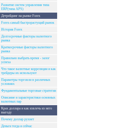
Развитие систем управления типа
ERP(типа APS)
Детрейдинг на рынке Forex
Forex-самый быстрорастущий рынок
История Forex
Долгосрочные факторы валютного
рынка
Краткосрочные факторы валютного
рынка
Правильно выбрать время - залог
успеха
Что такое валютные корреляции и как
трейдеры их используют
Параметры торговли в различных
условиях
Фундаментальные торговые стратегии
Описание и характеристики основных
валютных пар
Крах доллара и как извлечь из него
выгоду
Почему доллар рухнет
Деньги тогда и сейчас