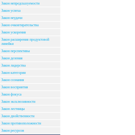
Закон непредсказуемости
Закон успеха
Закон неудачи
Закон очковтирательства
Закон ускорения
Закон расширения продуктовой
линейки
Закон перспективы
Закон деления
Закон лидерства
Закон категории
Закон сознания
Закон восприятия
Закон фокуса
Закон эксклюзивности
Закон лестницы
Закон двойственности
Закон противоположности
Закон ресурсов