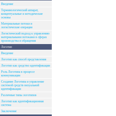
Введение
Терминологический аппарат,
концептуальные и методические
основы
Материальные потоки и
логистические операции
Логистический подход к управлению
материальными потоками в сферах
производства и обращения
Логотип
Введение
Логотип как способ представления
Логотип как средство идентификации
Роль Логотипа в процессе
коммуникации
Создание Логотипа и управление
системой средств визуальной
идентификации
Различные типы логотипов
Логотип как идентификационная
система
Заключение