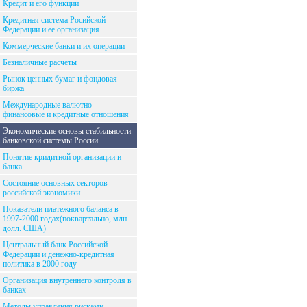
Кредит и его функции
Кредитная система Росийской
Федерации и ее организация
Коммерческие банки и их операции
Безналичные расчеты
Рынок ценных бумаг и фондовая
биржа
Международные валютно-
финансовые и кредитные отношения
Экономические основы стабильности
банковской системы России
Понятие кридитной организации и
банка
Состояние основных секторов
российской экономики
Показатели платежного баланса в
1997-2000 годах(поквартально, млн.
долл. США)
Центральный банк Российской
Федерации и денежно-кредитная
политика в 2000 году
Организация внутреннего контроля в
банках
Методы управления рисками