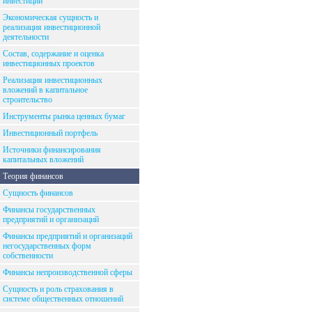
инвестиций
Экономическая сущность и
реализация инвестиционной
деятельности
Состав, содержание и оценка
инвестиционных проектов
Реализация инвестиционных
вложений в капитальное
строительство
Инструменты рынка ценных бумаг
Инвестиционный портфель
Источники финансирования
капитальных вложений
Теория финансов
Сущность финансов
Финансы государственных
предприятий и организаций
Финансы предприятий и организаций
негосударственных форм
собственности
Финансы непроизводственной сферы
Сущность и роль страхования в
системе общественных отношений