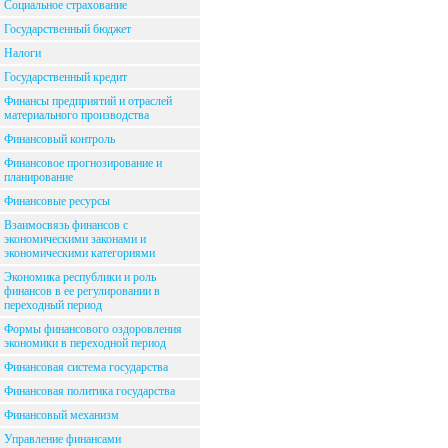
Социальное страхование
Государственный бюджет
Налоги
Государственный кредит
Финансы предприятий и отраслей
материального производства
Финансовый контроль
Финансовое прогнозирование и
планирование
Финансовые ресурсы
Взаимосвязь финансов с
экономическими законами и
экономическими категориями
Экономика республики и роль
финансов в ее регулировании в
переходный период
Формы финансового оздоровления
экономики в переходной период
Финансовая система государства
Финансовая политика государства
Финансовый механизм
Управление финансами