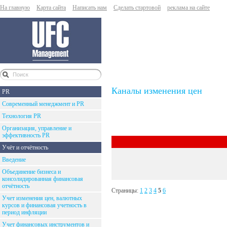
На главную
Карта сайта
Написать нам
Сделать стартовой
реклама на сайте
Каналы изменения цен
PR
Современный менеджмент и PR
Технология PR
Организация, управление и
эффективность PR
Учёт и отчётность
Введение
Объединение бизнеса и
консолидированная финансовая
отчётность
Страницы:
1
2
3
4
5
6
Учет изменения цен, валютных
курсов и финансовая учетность в
период инфляции
Учет финансовых инструментов и