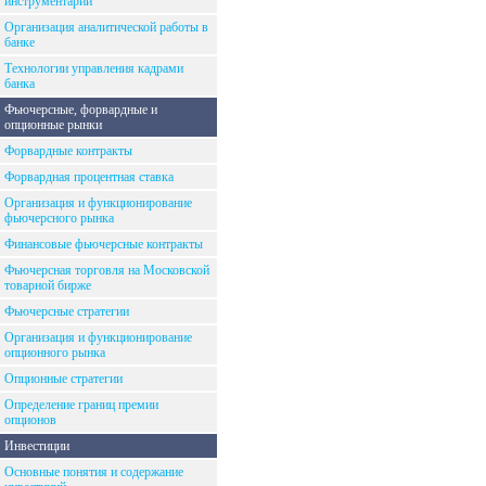
инструментарий
Организация аналитической работы в
банке
Технологии управления кадрами
банка
Фьючерсные, форвардные и
опционные рынки
Форвардные контракты
Форвардная процентная ставка
Организация и функционирование
фьючерсного рынка
Финансовые фьючерсные контракты
Фьючерсная торговля на Московской
товарной бирже
Фьючерсные стратегии
Организация и функционирование
опционного рынка
Опционные стратегии
Определение границ премии
опционов
Инвестиции
Основные понятия и содержание