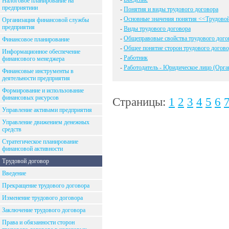
Налоговое планирование на
предприятиии
-
Понятия и виды трудового договора
-
Основные значения понятия <<Трудово
Организация финансовой службы
предприятия
-
Виды трудового договора
-
Общеправовые свойства трудового дого
Финансовое планирование
-
Общее понятие сторон трудового догово
Информационное обеспечение
-
Работник
финансового менеджера
-
Работодатель - Юридическое лицо (Орга
Финансовые инструменты в
деятельности предприятия
Формирование и использование
финансовых рисурсов
Страницы:
1
2
3
4
5
6
Управление активами предприятия
Управление движением денежных
средств
Стратегическое планирование
финансовой активности
Трудовой договор
Введение
Прекращение трудового договора
Изменение трудового договора
Заключение трудового договора
Права и обязанности сторон