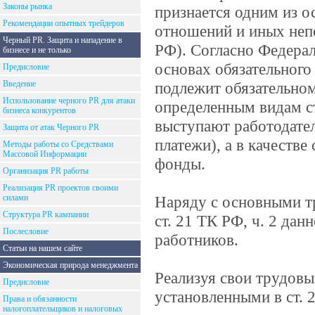
Законы рынка
признается одним из 
Рекомендации опытных трейдеров
отношений и иных непо
Черный PR. Защита и нападение в
РФ). Согласно Федерал
бизнесе и не только
основах обязательного
Предисловие
Введение
подлежит обязательно
Использование черного PR для атаки
определенным видам ст
бизнеса конкурентов
выступают работодател
Защита от атак Черного PR
платежи), а в качеств
Методы работы со Средствами
Массовой Информации
фонды.
Организация PR работы
Реализация PR проектов своими
силами
Наряду с основными т
Структура PR кампании
ст. 21 ТК РФ, ч. 2 да
Послесловие
работников.
Статьи на нашем сайте
Экономическая природа менеджмента
Реализуя свои трудовы
Предисловие
установленными в ст. 
Права и обязанности
налогоплательщиков и налоговых