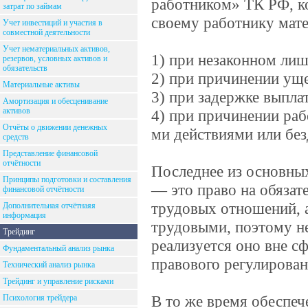
работником» ТК РФ, к
затрат по займам
своему работнику мат
Учет инвестиций и участия в
совместной деятельности
Учет нематериальных активов,
1) при незаконном лиш
резервов, условных активов и
обязательств
2) при причинении уще
Материальные активы
3) при задержке выплат
Амортизация и обесценивание
активов
4) при причинении ра
Отчёты о движении денежных
ми действиями или без
средств
Представление финансовой
отчётности
Последнее из основных
Принципы подготовки и составления
— это право на обязат
финансовой отчётности
трудовых отношений, а
Дополнительная отчётнаяя
информация
трудовыми, поэтому не
Трейдинг
реализуется оно вне 
Фундаментальный анализ рынка
правового регулирован
Технический анализ рынка
Трейдинг и управление рисками
В то же время обеспеч
Психология трейдера