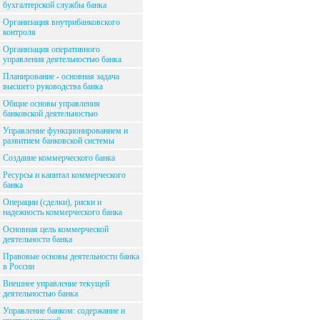
бухгалтерской службы банка
Организация внутрибанковского
контроля
Организация оперативного
управления деятельностью банка
Планирование - основная задача
высшего руководства банка
Общие основы управления
банковской деятельностью
Управление функционированием и
развитием банковской системы
Создание коммерческого банка
Ресурсы и капитал коммерческого
банка
Операции (сделки), риски и
надежность коммерческого банка
Основная цель коммерческой
деятельности банка
Правовые основы деятельности банка
в России
Внешнее управление текущей
деятельностью банка
Управление банком: содержание и