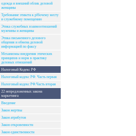
одежда и внешний облик деловой
женщины
Требование этикета к рfбочему месту
и служебному помещению
Этика служебных взаимоотношений
мужчины и женщины
Этика письменного делового
общения и обмена деловой
информацией по факсу
Механизмы внедрения этических
принципов и норм в практику
деловых отношений
Налоговый Кодекс РФ
Налоговый кодекс РФ. Часть первая
Налоговый кодекс РФ.Часть вторая
22 непредложенных закона
маркетинга
Введение
Закон жертвы
Закон атрибутов
Закон откровенности
Закон единственности