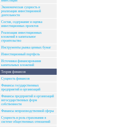
инвестиций
Экономическая сущность и
реализация инвестиционной
деятельности
Состав, содержание и оценка
инвестиционных проектов
Реализация инвестиционных
вложений в капитальное
строительство
Инструменты рынка ценных бумаг
Инвестиционный портфель
Источники финансирования
капитальных вложений
Теория финансов
Сущность финансов
Финансы государственных
предприятий и организаций
Финансы предприятий и организаций
негосударственных форм
собственности
Финансы непроизводственной сферы
Сущность и роль страхования в
системе общественных отношений