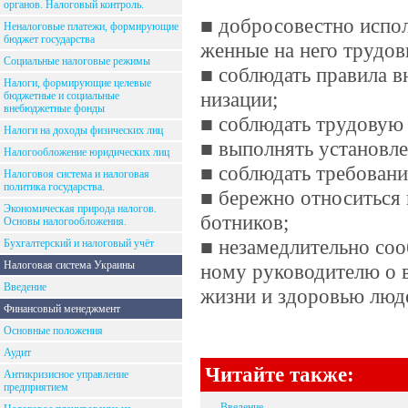
органов. Налоговый контроль.
■ добросовестно испол
Неналоговые платежи, формирующие
бюджет государства
женные на него трудо
Социальные налоговые режимы
■ соблюдать правила в
Налоги, формирующие целевые
низации;
бюджетные и социальные
внебюджетные фонды
■ соблюдать трудовую
Налоги на доходы физических лиц
■ выполнять установл
Налогообложение юридических лиц
■ соблюдать требовани
Налоговоя система и налоговая
политика государства.
■ бережно относиться 
Экономическая природа налогов.
ботников;
Основы налогообложения.
■ незамедлительно со
Бухгалтерский и налоговый учёт
Налоговая система Украины
ному руководителю о 
Введение
жизни и здоровью люде
Финансовый менеджмент
Основные положения
Аудит
Читайте также:
Антикризисное управление
предприятием
-
Введение