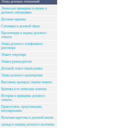
Этика деловых отношений
Этические принципы и нормы в
деловых отношениях
Деловые приемы
Сувениры в деловой сфере
Презентация и нормы делового
этикета
Этика делового телефонного
разговора
Этикет секретаря
Этикет руководителя
Деловой этикет переводчика
Этика делового красноречия
Выставки, ярмарки: нормы этикета
Критика и ее этические аспекты
История и принципы делового
этикета
Приветствие, представление,
титулирование
Визитная карточка в деловой жизни
одежда и манеры делового мужчины