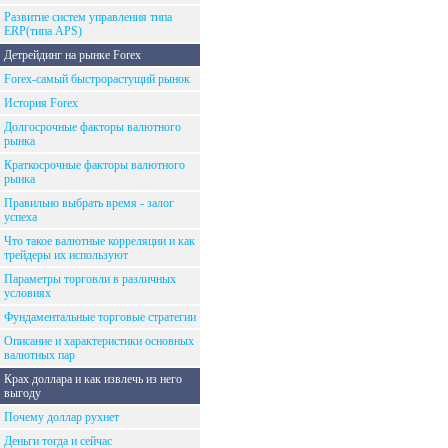
Развитие систем управления типа
ERP(типа APS)
Детрейдинг на рынке Forex
Forex-самый быстрорастущий рынок
История Forex
Долгосрочные факторы валютного
рынка
Краткосрочные факторы валютного
рынка
Правильно выбрать время - залог
успеха
Что такое валютные корреляции и как
трейдеры их используют
Параметры торговли в различных
условиях
Фундаментальные торговые стратегии
Описание и характеристики основных
валютных пар
Крах доллара и как извлечь из него
выгоду
Почему доллар рухнет
Деньги тогда и сейчас