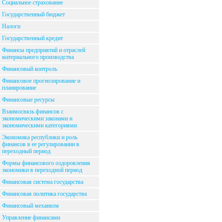
Социальное страхование
Государственный бюджет
Налоги
Государственный кредит
Финансы предприятий и отраслей
материального производства
Финансовый контроль
Финансовое прогнозирование и
планирование
Финансовые ресурсы
Взаимосвязь финансов с
экономическими законами и
экономическими категориями
Экономика республики и роль
финансов в ее регулировании в
переходный период
Формы финансового оздоровления
экономики в переходной период
Финансовая система государства
Финансовая политика государства
Финансовый механизм
Управление финансами