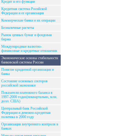
Кредит и его функции
Кредитная система Росийской
Федерации и ее организация
Коммерческие банки и их операции
Безналичные расчеты
Рынок ценных бумаг и фондовая
биржа
Международные валютно-
финансовые и кредитные отношения
Экономические основы стабильности
банковской системы России
Понятие кридитной организации и
банка
Состояние основных секторов
российской экономики
Показатели платежного баланса в
1997-2000 годах(поквартально, млн.
долл. США)
Центральный банк Российской
Федерации и денежно-кредитная
политика в 2000 году
Организация внутреннего контроля в
банках
Методы управления рисками