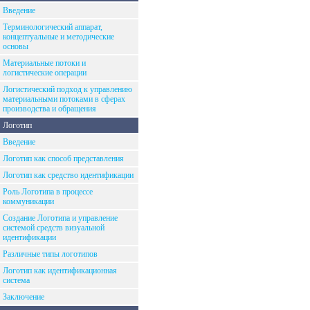
Введение
Терминологический аппарат,
концептуальные и методические
основы
Материальные потоки и
логистические операции
Логистический подход к управлению
материальными потоками в сферах
производства и обращения
Логотип
Введение
Логотип как способ представления
Логотип как средство идентификации
Роль Логотипа в процессе
коммуникации
Создание Логотипа и управление
системой средств визуальной
идентификации
Различные типы логотипов
Логотип как идентификационная
система
Заключение