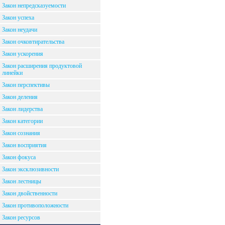
Закон непредсказуемости
Закон успеха
Закон неудачи
Закон очковтирательства
Закон ускорения
Закон расширения продуктовой
линейки
Закон перспективы
Закон деления
Закон лидерства
Закон категории
Закон сознания
Закон восприятия
Закон фокуса
Закон эксклюзивности
Закон лестницы
Закон двойственности
Закон противоположности
Закон ресурсов