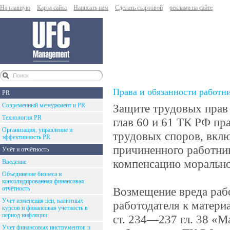
На главную
Карта сайта
Написать нам
Сделать стартовой
реклама на сайте
Права и обязанности работн
PR
Современный менеджмент и PR
Защите трудовых прав 
Технология PR
глав 60 и 61 ТК РФ пр
Организация, управление и
трудовых споров, вклю
эффективность PR
причиненного работник
Учёт и отчётность
компенсацию морально
Введение
Объединение бизнеса и
консолидированная финансовая
отчётность
Возмещение вреда раб
Учет изменения цен, валютных
работодателя к матери
курсов и финансовая учетность в
период инфляции
ст. 234—237 гл. 38 «М
Учет финансовых инструментов и