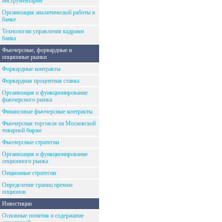
инструментарий
Организация аналитической работы в
банке
Технологии управления кадрами
банка
Фьючерсные, форвардные и
опционные рынки
Форвардные контракты
Форвардная процентная ставка
Организация и функционирование
фьючерсного рынка
Финансовые фьючерсные контракты
Фьючерсная торговля на Московской
товарной бирже
Фьючерсные стратегии
Организация и функционирование
опционного рынка
Опционные стратегии
Определение границ премии
опционов
Инвестиции
Основные понятия и содержание