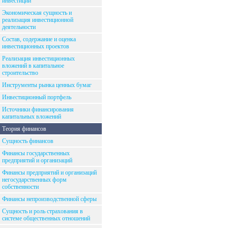
инвестиций
Экономическая сущность и
реализация инвестиционной
деятельности
Состав, содержание и оценка
инвестиционных проектов
Реализация инвестиционных
вложений в капитальное
строительство
Инструменты рынка ценных бумаг
Инвестиционный портфель
Источники финансирования
капитальных вложений
Теория финансов
Сущность финансов
Финансы государственных
предприятий и организаций
Финансы предприятий и организаций
негосударственных форм
собственности
Финансы непроизводственной сферы
Сущность и роль страхования в
системе общественных отношений