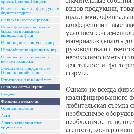
значительные события
органов. Налоговый контроль.
видов продукции, това
Неналоговые платежи, формирующие
бюджет государства
праздники, официальны
Социальные налоговые режимы
конференции и выставк
Налоги, формирующие целевые
условием современного
бюджетные и социальные
внебюджетные фонды
материалов (вплоть до
Налоги на доходы физических лиц
руководства и ответст
Налогообложение юридических лиц
необходимо иметь фот
Налоговоя система и налоговая
политика государства.
деятельности, фотогр
Экономическая природа налогов.
фирмы.
Основы налогообложения.
Бухгалтерский и налоговый учёт
Налоговая система Украины
Однако не всегда фирм
Введение
квалифицированного фо
Финансовый менеджмент
любительская съемка ск
Основные положения
необходимое оборудова
Аудит
необходимости, потому
Антикризисное управление
предприятием
агентств, кооперативо