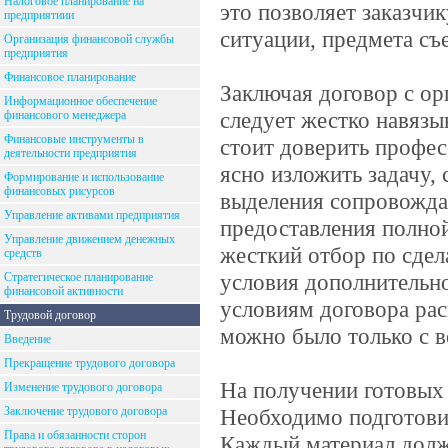
Налоговое планирование на
это позволяет заказчи
предприятиии
ситуации, предмета съ
Организация финансовой службы
предприятия
Финансовое планирование
Заключая договор с ор
Информационное обеспечение
следует жестко навязы
финансового менеджера
Финансовые инструменты в
стоит доверить профес
деятельности предприятия
ясно изложить задачу,
Формирование и использование
финансовых рисурсов
выделения сопровожда
Управление активами предприятия
предоставления полной
Управление движением денежных
жесткий отбор по сде
средств
условия дополнительно
Стратегическое планирование
финансовой активности
условиям договора рас
Трудовой договор
можно было только с в
Введение
Прекращение трудового договора
На получении готовых 
Изменение трудового договора
Заключение трудового договора
Необходимо подготовит
Права и обязанности сторон
Каждый материал долже