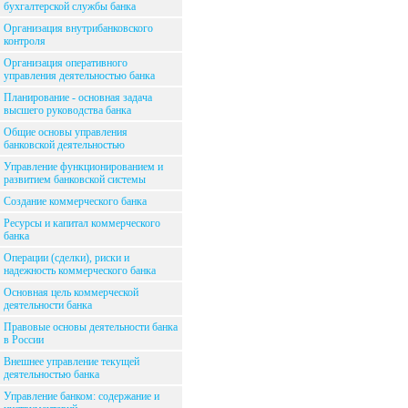
бухгалтерской службы банка
Организация внутрибанковского
контроля
Организация оперативного
управления деятельностью банка
Планирование - основная задача
высшего руководства банка
Общие основы управления
банковской деятельностью
Управление функционированием и
развитием банковской системы
Создание коммерческого банка
Ресурсы и капитал коммерческого
банка
Операции (сделки), риски и
надежность коммерческого банка
Основная цель коммерческой
деятельности банка
Правовые основы деятельности банка
в России
Внешнее управление текущей
деятельностью банка
Управление банком: содержание и