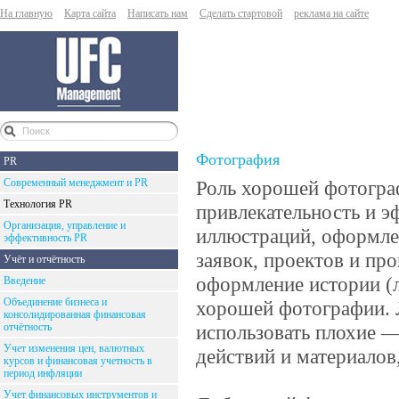
На главную
Карта сайта
Написать нам
Сделать стартовой
реклама на сайте
Фотография
PR
Современный менеджмент и PR
Роль хорошей фотогра
Технология PR
привлекательность и э
Организация, управление и
иллюстраций, оформлен
эффективность PR
заявок, проектов и п
Учёт и отчётность
оформление истории (
Введение
Объединение бизнеса и
хорошей фотографии. 
консолидированная финансовая
отчётность
использовать плохие —
Учет изменения цен, валютных
действий и материалов
курсов и финансовая учетность в
период инфляции
Учет финансовых инструментов и