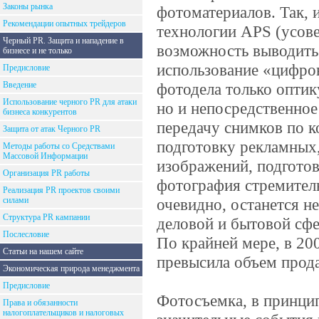
Законы рынка
фотоматериалов. Так, 
Рекомендации опытных трейдеров
технологии APS (усов
Черный PR. Защита и нападение в
возможность выводить
бизнесе и не только
использование «цифро
Предисловие
Введение
фотодела только оптик
Использование черного PR для атаки
но и непосредственное
бизнеса конкурентов
передачу снимков по 
Защита от атак Черного PR
подготовку рекламных,
Методы работы со Средствами
Массовой Информации
изображений, подгото
Организация PR работы
фотография стремитель
Реализация PR проектов своими
силами
очевидно, останется н
Структура PR кампании
деловой и бытовой сфе
Послесловие
По крайней мере, в 2
Статьи на нашем сайте
превысила объем прод
Экономическая природа менеджмента
Предисловие
Фотосъемка, в принцип
Права и обязанности
налогоплательщиков и налоговых