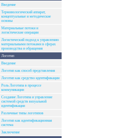
Введение
Терминологический аппарат,
концептуальные и методические
основы
Материальные потоки и
логистические операции
Логистический подход к управлению
материальными потоками в сферах
производства и обращения
Логотип
Введение
Логотип как способ представления
Логотип как средство идентификации
Роль Логотипа в процессе
коммуникации
Создание Логотипа и управление
системой средств визуальной
идентификации
Различные типы логотипов
Логотип как идентификационная
система
Заключение