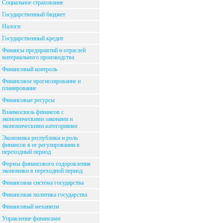
Социальное страхование
Государственный бюджет
Налоги
Государственный кредит
Финансы предприятий и отраслей
материального производства
Финансовый контроль
Финансовое прогнозирование и
планирование
Финансовые ресурсы
Взаимосвязь финансов с
экономическими законами и
экономическими категориями
Экономика республики и роль
финансов в ее регулировании в
переходный период
Формы финансового оздоровления
экономики в переходной период
Финансовая система государства
Финансовая политика государства
Финансовый механизм
Управление финансами