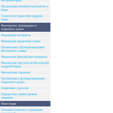
инструментарий
Организация аналитической работы в
банке
Технологии управления кадрами
банка
Фьючерсные, форвардные и
опционные рынки
Форвардные контракты
Форвардная процентная ставка
Организация и функционирование
фьючерсного рынка
Финансовые фьючерсные контракты
Фьючерсная торговля на Московской
товарной бирже
Фьючерсные стратегии
Организация и функционирование
опционного рынка
Опционные стратегии
Определение границ премии
опционов
Инвестиции
Основные понятия и содержание