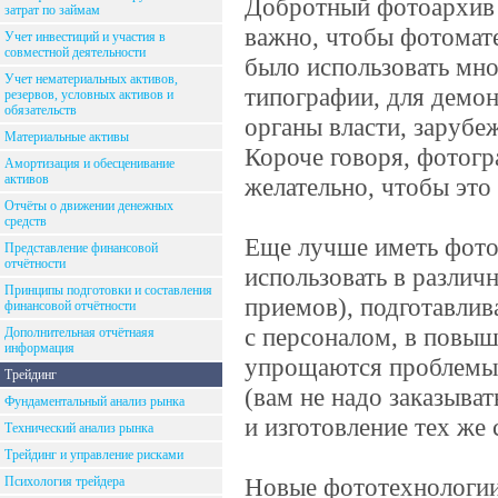
Добротный фотоархив 
затрат по займам
важно, чтобы фотомате
Учет инвестиций и участия в
совместной деятельности
было использовать мно
Учет нематериальных активов,
типографии, для демон
резервов, условных активов и
обязательств
органы власти, зарубе
Материальные активы
Короче говоря, фотог
Амортизация и обесценивание
активов
желательно, чтобы это
Отчёты о движении денежных
средств
Еще лучше иметь фото
Представление финансовой
отчётности
использовать в различ
Принципы подготовки и составления
приемов), подготавлив
финансовой отчётности
с персоналом, в повыш
Дополнительная отчётнаяя
информация
упрощаются проблемы 
Трейдинг
(вам не надо заказыва
Фундаментальный анализ рынка
и изготовление тех же 
Технический анализ рынка
Трейдинг и управление рисками
Новые фототехнологии
Психология трейдера