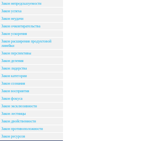
Закон непредсказуемости
Закон успеха
Закон неудачи
Закон очковтирательства
Закон ускорения
Закон расширения продуктовой
линейки
Закон перспективы
Закон деления
Закон лидерства
Закон категории
Закон сознания
Закон восприятия
Закон фокуса
Закон эксклюзивности
Закон лестницы
Закон двойственности
Закон противоположности
Закон ресурсов