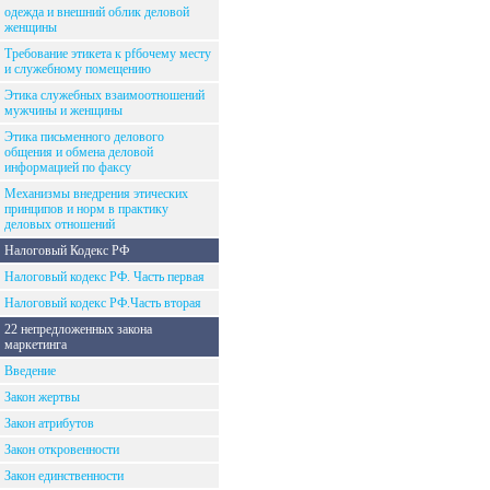
одежда и внешний облик деловой
женщины
Требование этикета к рfбочему месту
и служебному помещению
Этика служебных взаимоотношений
мужчины и женщины
Этика письменного делового
общения и обмена деловой
информацией по факсу
Механизмы внедрения этических
принципов и норм в практику
деловых отношений
Налоговый Кодекс РФ
Налоговый кодекс РФ. Часть первая
Налоговый кодекс РФ.Часть вторая
22 непредложенных закона
маркетинга
Введение
Закон жертвы
Закон атрибутов
Закон откровенности
Закон единственности