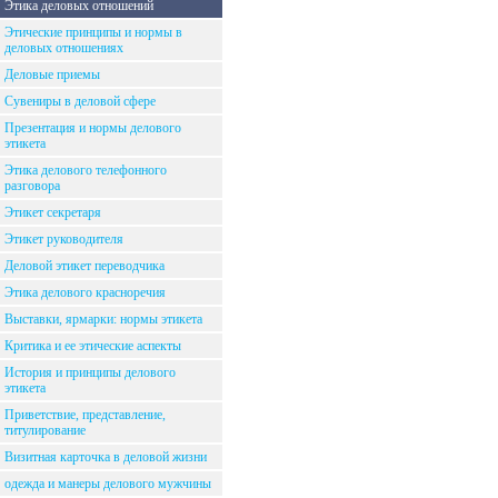
Этика деловых отношений
Этические принципы и нормы в
деловых отношениях
Деловые приемы
Сувениры в деловой сфере
Презентация и нормы делового
этикета
Этика делового телефонного
разговора
Этикет секретаря
Этикет руководителя
Деловой этикет переводчика
Этика делового красноречия
Выставки, ярмарки: нормы этикета
Критика и ее этические аспекты
История и принципы делового
этикета
Приветствие, представление,
титулирование
Визитная карточка в деловой жизни
одежда и манеры делового мужчины