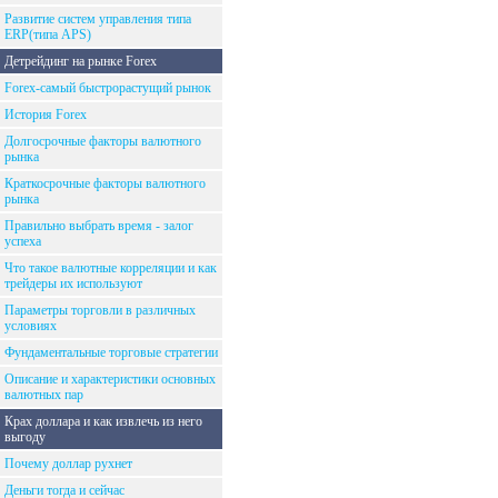
Развитие систем управления типа
ERP(типа APS)
Детрейдинг на рынке Forex
Forex-самый быстрорастущий рынок
История Forex
Долгосрочные факторы валютного
рынка
Краткосрочные факторы валютного
рынка
Правильно выбрать время - залог
успеха
Что такое валютные корреляции и как
трейдеры их используют
Параметры торговли в различных
условиях
Фундаментальные торговые стратегии
Описание и характеристики основных
валютных пар
Крах доллара и как извлечь из него
выгоду
Почему доллар рухнет
Деньги тогда и сейчас