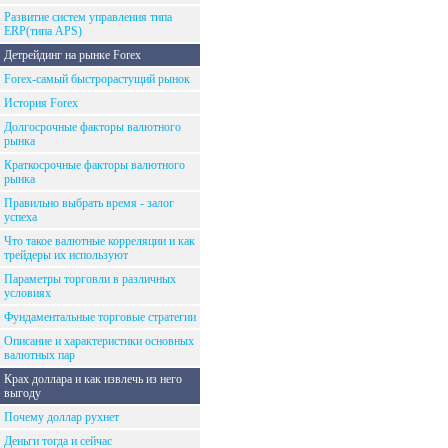
Развитие систем управления типа
ERP(типа APS)
Детрейдинг на рынке Forex
Forex-самый быстрорастущий рынок
История Forex
Долгосрочные факторы валютного
рынка
Краткосрочные факторы валютного
рынка
Правильно выбрать время - залог
успеха
Что такое валютные корреляции и как
трейдеры их используют
Параметры торговли в различных
условиях
Фундаментальные торговые стратегии
Описание и характеристики основных
валютных пар
Крах доллара и как извлечь из него
выгоду
Почему доллар рухнет
Деньги тогда и сейчас