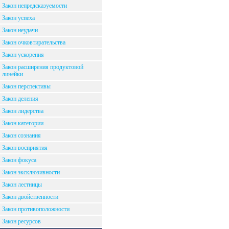
Закон непредсказуемости
Закон успеха
Закон неудачи
Закон очковтирательства
Закон ускорения
Закон расширения продуктовой
линейки
Закон перспективы
Закон деления
Закон лидерства
Закон категории
Закон сознания
Закон восприятия
Закон фокуса
Закон эксклюзивности
Закон лестницы
Закон двойственности
Закон противоположности
Закон ресурсов