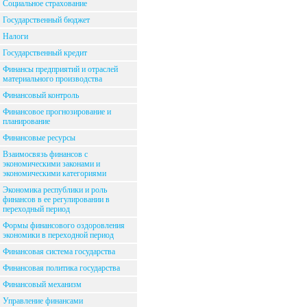
Социальное страхование
Государственный бюджет
Налоги
Государственный кредит
Финансы предприятий и отраслей
материального производства
Финансовый контроль
Финансовое прогнозирование и
планирование
Финансовые ресурсы
Взаимосвязь финансов с
экономическими законами и
экономическими категориями
Экономика республики и роль
финансов в ее регулировании в
переходный период
Формы финансового оздоровления
экономики в переходной период
Финансовая система государства
Финансовая политика государства
Финансовый механизм
Управление финансами