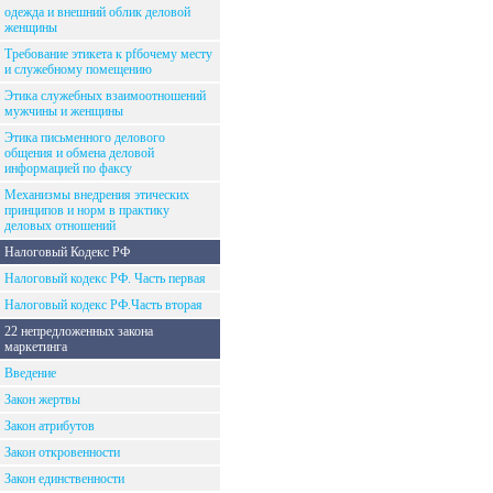
одежда и внешний облик деловой
женщины
Требование этикета к рfбочему месту
и служебному помещению
Этика служебных взаимоотношений
мужчины и женщины
Этика письменного делового
общения и обмена деловой
информацией по факсу
Механизмы внедрения этических
принципов и норм в практику
деловых отношений
Налоговый Кодекс РФ
Налоговый кодекс РФ. Часть первая
Налоговый кодекс РФ.Часть вторая
22 непредложенных закона
маркетинга
Введение
Закон жертвы
Закон атрибутов
Закон откровенности
Закон единственности