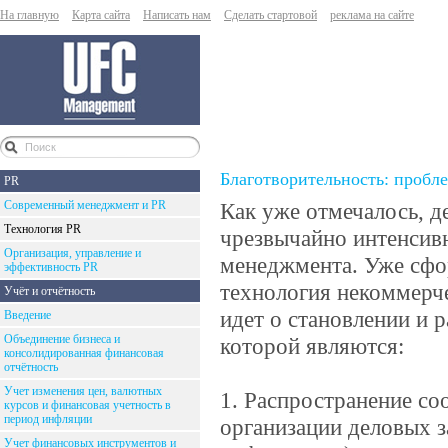
На главную
Карта сайта
Написать нам
Сделать стартовой
реклама на сайте
Благотворительность: пробл
PR
Современный менеджмент и PR
Как уже отмечалось, 
Технология PR
чрезвычайно интенсивн
Организация, управление и
менеджмента. Уже сфо
эффективность PR
технология некоммерче
Учёт и отчётность
идет о становлении и 
Введение
Объединение бизнеса и
которой являются:
консолидированная финансовая
отчётность
Учет изменения цен, валютных
1. Распространение с
курсов и финансовая учетность в
период инфляции
организации деловых за
Учет финансовых инструментов и