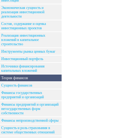
инвестиций
Экономическая сущность и
реализация инвестиционной
деятельности
Состав, содержание и оценка
инвестиционных проектов
Реализация инвестиционных
вложений в капитальное
строительство
Инструменты рынка ценных бумаг
Инвестиционный портфель
Источники финансирования
капитальных вложений
Теория финансов
Сущность финансов
Финансы государственных
предприятий и организаций
Финансы предприятий и организаций
негосударственных форм
собственности
Финансы непроизводственной сферы
Сущность и роль страхования в
системе общественных отношений