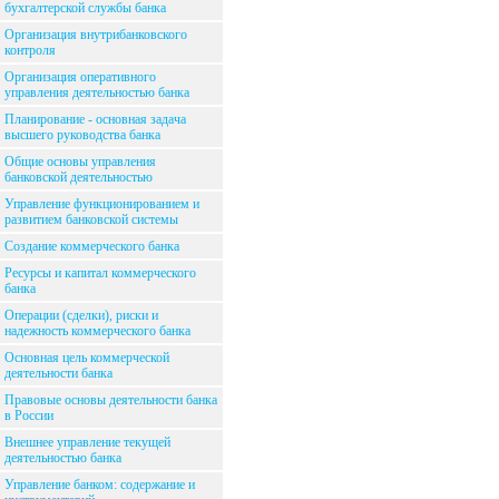
бухгалтерской службы банка
Организация внутрибанковского
контроля
Организация оперативного
управления деятельностью банка
Планирование - основная задача
высшего руководства банка
Общие основы управления
банковской деятельностью
Управление функционированием и
развитием банковской системы
Создание коммерческого банка
Ресурсы и капитал коммерческого
банка
Операции (сделки), риски и
надежность коммерческого банка
Основная цель коммерческой
деятельности банка
Правовые основы деятельности банка
в России
Внешнее управление текущей
деятельностью банка
Управление банком: содержание и