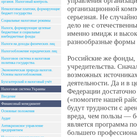
управления организаци
органов. Налоговый контроль.
организационной комп
Неналоговые платежи, формирующие
бюджет государства
серьезная. Не случайн
Социальные налоговые режимы
дело не с отечествен
Налоги, формирующие целевые
именно имидж и высоки
бюджетные и социальные
внебюджетные фонды
разнообразные формы 
Налоги на доходы физических лиц
Налогообложение юридических лиц
Российские же фонды, 
Налоговоя система и налоговая
политика государства.
учредительства. Снача
Экономическая природа налогов.
возможных источниках 
Основы налогообложения.
деятельности. Да и в 
Бухгалтерский и налоговый учёт
Налоговая система Украины
Федерации достаточно 
Введение
(«помогите нашей рай
Финансовый менеджмент
будут трудности с аре
Основные положения
вреда, чем пользы — 
Аудит
является программа п
Антикризисное управление
предприятием
большего профессиона