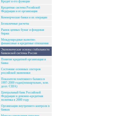
Кредит и его функции
Кредитная система Росийской
Федерации и ее организация
Коммерческие банки и их операции
Безналичные расчеты
Рынок ценных бумаг и фондовая
биржа
Международные валютно-
финансовые и кредитные отношения
Экономические основы стабильности
банковской системы России
Понятие кридитной организации и
банка
Состояние основных секторов
российской экономики
Показатели платежного баланса в
1997-2000 годах(поквартально, млн.
долл. США)
Центральный банк Российской
Федерации и денежно-кредитная
политика в 2000 году
Организация внутреннего контроля в
банках
Методы управления рисками