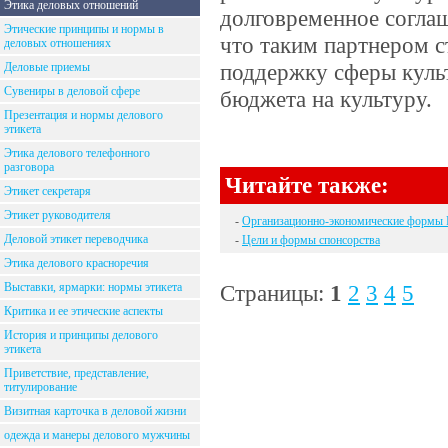
Этика деловых отношений
долговременное согла
Этические принципы и нормы в
что таким партнером с
деловых отношениях
поддержку сферы культ
Деловые приемы
Сувениры в деловой сфере
бюджета на культуру.
Презентация и нормы делового
этикета
Этика делового телефонного
разговора
Читайте также:
Этикет секретаря
Этикет руководителя
-
Организационно-экономические формы
Деловой этикет переводчика
-
Цели и формы спонсорства
Этика делового красноречия
Выставки, ярмарки: нормы этикета
Страницы:
1
2
3
4
5
Критика и ее этические аспекты
История и принципы делового
этикета
Приветствие, представление,
титулирование
Визитная карточка в деловой жизни
одежда и манеры делового мужчины