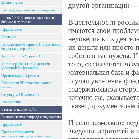
Законы рынка
другой организации —
Рекомендации опытных трейдеров
Черный PR. Защита и нападение в
В деятельности росси
бизнесе и не только
имеются свои проблем
Предисловие
Введение
недоверия к их деяте
Использование черного PR для атаки
их деньги или просто 
бизнеса конкурентов
собственные нужды. И 
Защита от атак Черного PR
того, сказывается воз
Методы работы со Средствами
Массовой Информации
материальная база и ф
Организация PR работы
случаи увлечения фонд
Реализация PR проектов своими
силами
содержательной сторон
Структура PR кампании
конечно же, сказывает
Послесловие
связей, документально
Статьи на нашем сайте
Экономическая природа менеджмента
И если возможное нед
Предисловие
введения дарителей и 
Права и обязанности
налогоплательщиков и налоговых