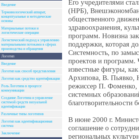
Его учредителями ста
Введение
(НРБ), Внешэкономбан
Терминологический аппарат,
концептуальные и методические
общественного движен
основы
здравоохранения, куль
Материальные потоки и
логистические операции
программ. Новизна за
Логистический подход к управлению
поддержки, которая до
материальными потоками в сферах
производства и обращения
Системность, по замыс
Логотип
проектов и программ. 
Введение
известные фигуры, как
Логотип как способ представления
Архипова, В. Пьявко, 
Логотип как средство идентификации
режиссер П. Фоменко, 
Роль Логотипа в процессе
коммуникации
системных образований
Создание Логотипа и управление
благотворительности б
системой средств визуальной
идентификации
Различные типы логотипов
В июне 2000 г. Минист
Логотип как идентификационная
система
соглашение о сотрудни
Заключение
региональных культур