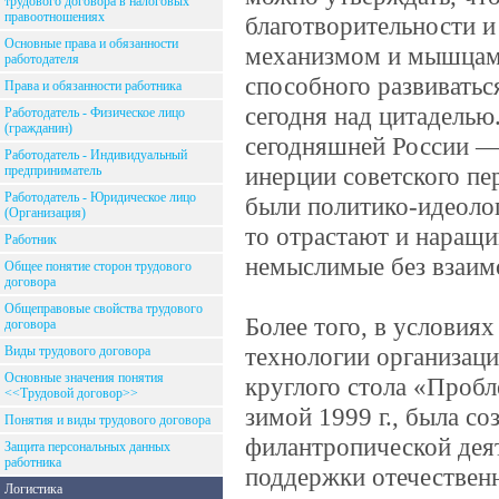
трудового договора в налоговых
правоотношениях
благотворительности 
Основные права и обязанности
механизмом и мышцами
работодателя
способного развиваться
Права и обязанности работника
сегодня над цитаделью
Работодатель - Физическое лицо
(гражданин)
сегодняшней России —
Работодатель - Индивидуальный
инерции советского пе
предприниматель
Работодатель - Юридическое лицо
были политико-идеолог
(Организация)
то отрастают и наращи
Работник
немыслимые без взаимо
Общее понятие сторон трудового
договора
Общеправовые свойства трудового
Более того, в условия
договора
технологии организаци
Виды трудового договора
Основные значения понятия
круглого стола «Проб
<<Трудовой договор>>
зимой 1999 г., была с
Понятия и виды трудового договора
филантропической дея
Защита персональных данных
работника
поддержки отечественн
Логистика