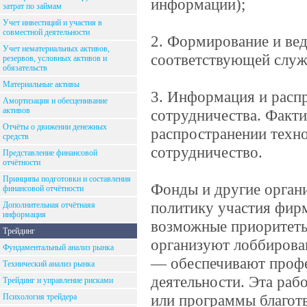
информации);
затрат по займам
Учет инвестиций и участия в
совместной деятельности
2. Формирование и ве
Учет нематериальных активов,
соответствующей служ
резервов, условных активов и
обязательств
Материальные активы
3. Информация и распр
Амортизация и обесценивание
активов
сотрудничества. Фактич
Отчёты о движении денежных
распространении техн
средств
сотрудничество.
Представление финансовой
отчётности
Принципы подготовки и составления
Фонды и другие орган
финансовой отчётности
политику участия фир
Дополнительная отчётнаяя
информация
возможные приоритеты 
Трейдинг
организуют лоббирован
Фундаментальный анализ рынка
— обеспечивают профе
Технический анализ рынка
деятельности. Эта раб
Трейдинг и управление рисками
или программы благот
Психология трейдера