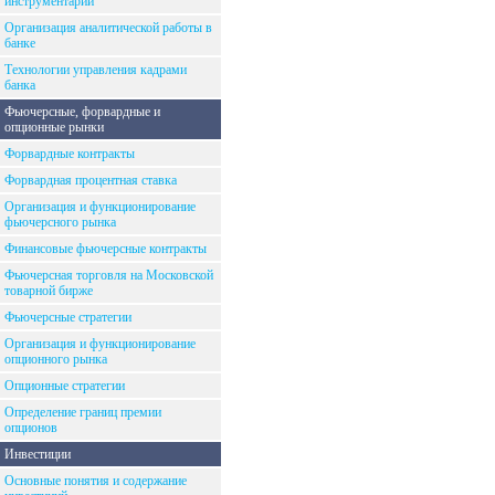
инструментарий
Организация аналитической работы в
банке
Технологии управления кадрами
банка
Фьючерсные, форвардные и
опционные рынки
Форвардные контракты
Форвардная процентная ставка
Организация и функционирование
фьючерсного рынка
Финансовые фьючерсные контракты
Фьючерсная торговля на Московской
товарной бирже
Фьючерсные стратегии
Организация и функционирование
опционного рынка
Опционные стратегии
Определение границ премии
опционов
Инвестиции
Основные понятия и содержание