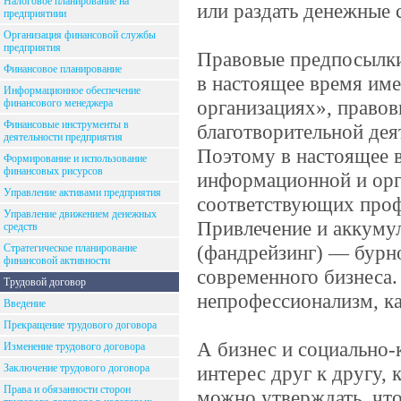
Налоговое планирование на
или раздать денежные 
предприятиии
Организация финансовой службы
предприятия
Правовые предпосылки 
Финансовое планирование
в настоящее время име
Информационное обеспечение
организациях», правов
финансового менеджера
Финансовые инструменты в
благотворительной дея
деятельности предприятия
Поэтому в настоящее 
Формирование и использование
финансовых рисурсов
информационной и орг
Управление активами предприятия
соответствующих проф
Управление движением денежных
Привлечение и аккумул
средств
(фандрейзинг) — бурн
Стратегическое планирование
финансовой активности
современного бизнеса.
Трудовой договор
непрофессионализм, ка
Введение
Прекращение трудового договора
А бизнес и социально-
Изменение трудового договора
Заключение трудового договора
интерес друг к другу, 
Права и обязанности сторон
можно утверждать, что