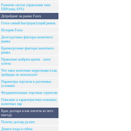
Развитие систем управления типа
ERP(типа APS)
Детрейдинг на рынке Forex
Forex-самый быстрорастущий рынок
История Forex
Долгосрочные факторы валютного
рынка
Краткосрочные факторы валютного
рынка
Правильно выбрать время - залог
успеха
Что такое валютные корреляции и как
трейдеры их используют
Параметры торговли в различных
условиях
Фундаментальные торговые стратегии
Описание и характеристики основных
валютных пар
Крах доллара и как извлечь из него
выгоду
Почему доллар рухнет
Деньги тогда и сейчас