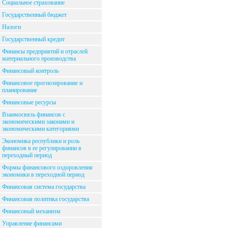
Социальное страхование
Государственный бюджет
Налоги
Государственный кредит
Финансы предприятий и отраслей
материального производства
Финансовый контроль
Финансовое прогнозирование и
планирование
Финансовые ресурсы
Взаимосвязь финансов с
экономическими законами и
экономическими категориями
Экономика республики и роль
финансов в ее регулировании в
переходный период
Формы финансового оздоровления
экономики в переходной период
Финансовая система государства
Финансовая политика государства
Финансовый механизм
Управление финансами