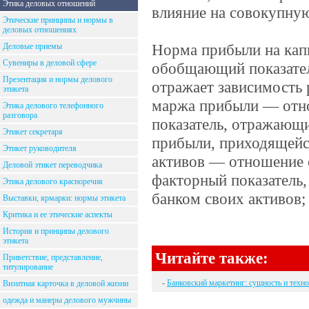
Этика деловых отношений
влияние на совокупну
Этические принципы и нормы в
деловых отношениях
Норма прибыли на кап
Деловые приемы
Сувениры в деловой сфере
обобщающий показатель
Презентация и нормы делового
отражает зависимость 
этикета
маржа прибыли — отн
Этика делового телефонного
разговора
показатель, отражающ
Этикет секретаря
прибыли, приходящейся
Этикет руководителя
активов — отношение 
Деловой этикет переводчика
факторный показатель
Этика делового красноречия
банком своих активов;
Выставки, ярмарки: нормы этикета
Критика и ее этические аспекты
История и принципы делового
этикета
Читайте также:
Приветствие, представление,
титулирование
-
Банковский маркетинг: сущность и техн
Визитная карточка в деловой жизни
одежда и манеры делового мужчины