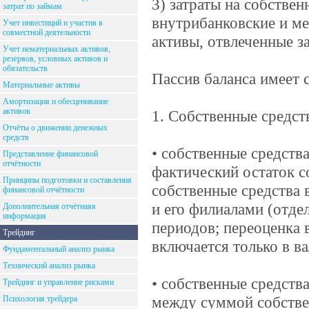
3) затраты на собстве
затрат по займам
внутрибанковские и м
Учет инвестиций и участия в
совместной деятельности
активы, отвлеченные з
Учет нематериальных активов,
резервов, условных активов и
обязательств
Пассив баланса имеет
Материальные активы
Амортизация и обесценивание
активов
1. Собственные средст
Отчёты о движении денежных
средств
• собственные средст
Представление финансовой
отчётности
фактический остаток с
Принципы подготовки и составления
собственные средства 
финансовой отчётности
и его филиалами (отд
Дополнительная отчётнаяя
информация
периодов; переоценка 
Трейдинг
включается только в в
Фундаментальный анализ рынка
Технический анализ рынка
• собственные средств
Трейдинг и управление рисками
между суммой собстве
Психология трейдера