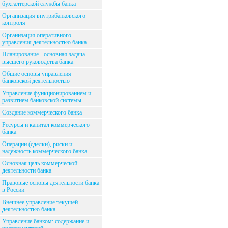
бухгалтерской службы банка
Организация внутрибанковского
контроля
Организация оперативного
управления деятельностью банка
Планирование - основная задача
высшего руководства банка
Общие основы управления
банковской деятельностью
Управление функционированием и
развитием банковской системы
Создание коммерческого банка
Ресурсы и капитал коммерческого
банка
Операции (сделки), риски и
надежность коммерческого банка
Основная цель коммерческой
деятельности банка
Правовые основы деятельности банка
в России
Внешнее управление текущей
деятельностью банка
Управление банком: содержание и