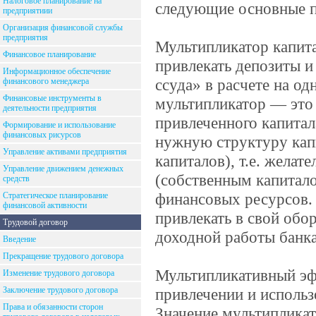
Налоговое планирование на
следующие основные п
предприятиии
Организация финансовой службы
предприятия
Мультипликатор капит
Финансовое планирование
привлекать депозиты и
Информационное обеспечение
ссуда» в расчете на од
финансового менеджера
Финансовые инструменты в
мультипликатор — это 
деятельности предприятия
привлеченного капитал
Формирование и использование
финансовых рисурсов
нужную структуру капи
Управление активами предприятия
капиталов), т.е. жела
Управление движением денежных
(собственным капитал
средств
финансовых ресурсов. 
Стратегическое планирование
финансовой активности
привлекать в свой обо
Трудовой договор
доходной работы банка
Введение
Прекращение трудового договора
Мультипликативный эф
Изменение трудового договора
Заключение трудового договора
привлечении и исполь
Права и обязанности сторон
Значение мультипликат