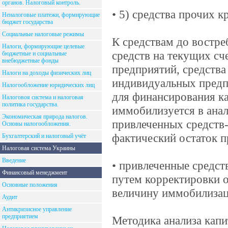
органов. Налоговый контроль.
• 5) средства прочих к
Неналоговые платежи, формирующие
бюджет государства
Социальные налоговые режимы
К средствам до востре
Налоги, формирующие целевые
средств на текущих сче
бюджетные и социальные
внебюджетные фонды
предприятий, средства
Налоги на доходы физических лиц
индивидуальных предп
Налогообложение юридических лиц
для финансирования ка
Налоговоя система и налоговая
политика государства.
иммобилизуется в анал
Экономическая природа налогов.
привлеченных средств
Основы налогообложения.
фактический остаток п
Бухгалтерский и налоговый учёт
Налоговая система Украины
Введение
• привлеченные средст
Финансовый менеджмент
путем корректировки 
Основные положения
величину иммобилизац
Аудит
Антикризисное управление
предприятием
Методика анализа капи