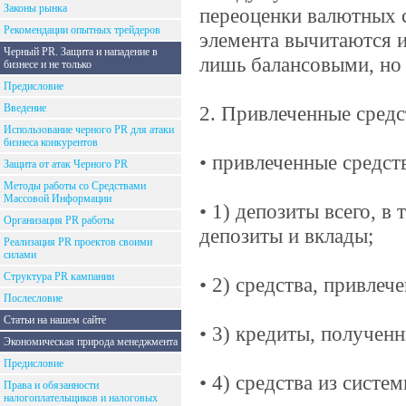
Законы рынка
переоценки валютных с
Рекомендации опытных трейдеров
элемента вычитаются и
Черный PR. Защита и нападение в
лишь балансовыми, но
бизнесе и не только
Предисловие
Введение
2. Привлеченные средс
Использование черного PR для атаки
бизнеса конкурентов
• привлеченные средст
Защита от атак Черного PR
Методы работы со Средствами
Массовой Информации
• 1) депозиты всего, в
Организация PR работы
депозиты и вклады;
Реализация PR проектов своими
силами
Структура PR кампании
• 2) средства, привле
Послесловие
Статьи на нашем сайте
• 3) кредиты, полученн
Экономическая природа менеджмента
Предисловие
• 4) средства из систе
Права и обязанности
налогоплательщиков и налоговых