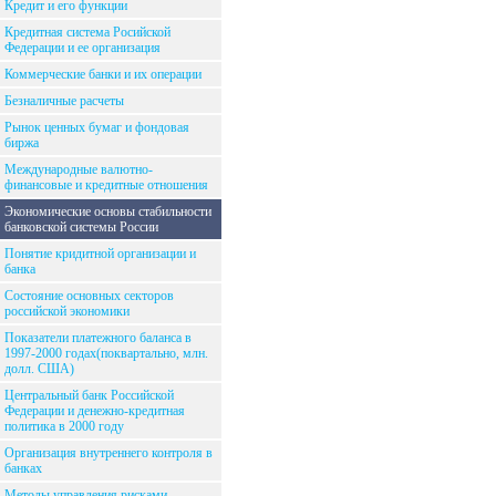
Кредит и его функции
Кредитная система Росийской
Федерации и ее организация
Коммерческие банки и их операции
Безналичные расчеты
Рынок ценных бумаг и фондовая
биржа
Международные валютно-
финансовые и кредитные отношения
Экономические основы стабильности
банковской системы России
Понятие кридитной организации и
банка
Состояние основных секторов
российской экономики
Показатели платежного баланса в
1997-2000 годах(поквартально, млн.
долл. США)
Центральный банк Российской
Федерации и денежно-кредитная
политика в 2000 году
Организация внутреннего контроля в
банках
Методы управления рисками