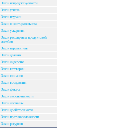
Закон непредсказуемости
Закон успеха
Закон неудачи
Закон очковтирательства
Закон ускорения
Закон расширения продуктовой
линейки
Закон перспективы
Закон деления
Закон лидерства
Закон категории
Закон сознания
Закон восприятия
Закон фокуса
Закон эксклюзивности
Закон лестницы
Закон двойственности
Закон противоположности
Закон ресурсов