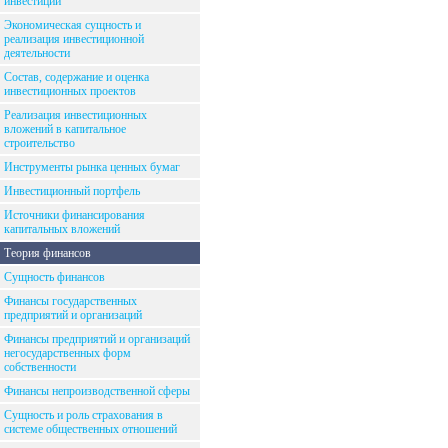
инвестиций
Экономическая сущность и
реализация инвестиционной
деятельности
Состав, содержание и оценка
инвестиционных проектов
Реализация инвестиционных
вложений в капитальное
строительство
Инструменты рынка ценных бумаг
Инвестиционный портфель
Источники финансирования
капитальных вложений
Теория финансов
Сущность финансов
Финансы государственных
предприятий и организаций
Финансы предприятий и организаций
негосударственных форм
собственности
Финансы непроизводственной сферы
Сущность и роль страхования в
системе общественных отношений