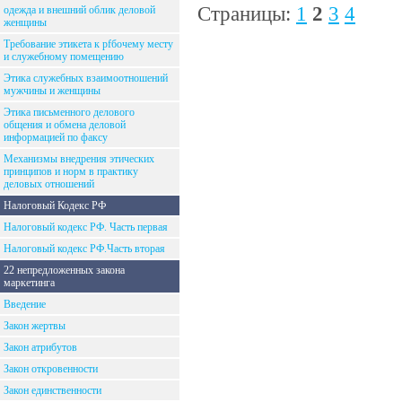
Страницы:
1
2
3
4
одежда и внешний облик деловой
женщины
Требование этикета к рfбочему месту
и служебному помещению
Этика служебных взаимоотношений
мужчины и женщины
Этика письменного делового
общения и обмена деловой
информацией по факсу
Механизмы внедрения этических
принципов и норм в практику
деловых отношений
Налоговый Кодекс РФ
Налоговый кодекс РФ. Часть первая
Налоговый кодекс РФ.Часть вторая
22 непредложенных закона
маркетинга
Введение
Закон жертвы
Закон атрибутов
Закон откровенности
Закон единственности