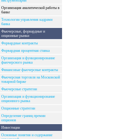
инструментарий
Организация аналитической работы в
банке
Технологии управления кадрами
банка
Фьючерсные, форвардные и
опционные рынки
Форвардные контракты
Форвардная процентная ставка
Организация и функционирование
фьючерсного рынка
Финансовые фьючерсные контракты
Фьючерсная торговля на Московской
товарной бирже
Фьючерсные стратегии
Организация и функционирование
опционного рынка
Опционные стратегии
Определение границ премии
опционов
Инвестиции
Основные понятия и содержание