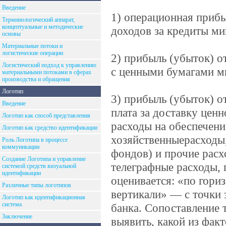
Введение
1) операционная приб
Терминологический аппарат,
концептуальные и методические
доходов за кредиты ми
основы
Материальные потоки и
логистические операции
2) прибыль (убыток) 
Логистический подход к управлению
с ценными бумагами ми
материальными потоками в сферах
производства и обращения
Логотип
3) прибыль (убыток) о
Введение
плата за доставку цен
Логотип как способ представления
расходы на обеспечен
Логотип как средство идентификации
хозяйственныерасходы
Роль Логотипа в процессе
коммуникации
фондов) и прочие расх
Создание Логотипа и управление
телеграфные расходы, 
системой средств визуальной
идентификации
оценивается: «по гори
Различные типы логотипов
вертикали» — с точки 
Логотип как идентификационная
система
банка. Сопоставление 
Заключение
выявить, какой из фак