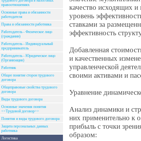
трудового договора в налоговых
правоотношениях
качество исходящих и
Основные права и обязанности
уровень эффективност
работодателя
ставками за размещенн
Права и обязанности работника
эффективность структу
Работодатель - Физическое лицо
(гражданин)
Работодатель - Индивидуальный
Добавленная стоимост
предприниматель
Работодатель - Юридическое лицо
и качественных измене
(Организация)
управленческой деятель
Работник
своими активами и пас
Общее понятие сторон трудового
договора
Общеправовые свойства трудового
Уравнение динамическо
договора
Виды трудового договора
Основные значения понятия
Анализ динамики и ст
<<Трудовой договор>>
них применительно к 
Понятия и виды трудового договора
прибыль с точки зрени
Защита персональных данных
работника
образом:
Логистика