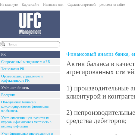
На главную
Карта сайта
Написать нам
Сделать стартовой
реклама на сайте
Финансовый анализ банка, е
PR
Современный менеджмент и PR
Актив баланса в каче
Технология PR
агрегированных статей
Организация, управление и
эффективность PR
1) производительные а
Учёт и отчётность
клиентурой и контраге
Введение
Объединение бизнеса и
консолидированная финансовая
отчётность
2) непроизводительные
Учет изменения цен, валютных
средства дебиторов;
курсов и финансовая учетность в
период инфляции
Учет финансовых инструментов и