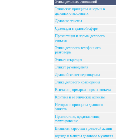
Этика деловых отношений
Этические принципы и нормы в
деловых отношениях
Деловые приемы
Сувениры в деловой сфере
Презентация и нормы делового
этикета
Этика делового телефонного
разговора
Этикет секретаря
Этикет руководителя
Деловой этикет переводчика
Этика делового красноречия
Выставки, ярмарки: нормы этикета
Критика и ее этические аспекты
История и принципы делового
этикета
Приветствие, представление,
титулирование
Визитная карточка в деловой жизни
одежда и манеры делового мужчины