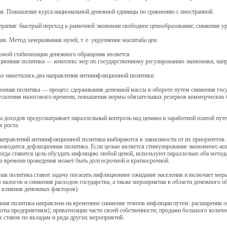
я. Повышение курса национальной денежной единицы по сравнению с иностранной.
рапия: быстрый переход к рыночной экономии свободное ценообразование; снижение ур
я. Метод зачеркивания нулей, т. е. укрупнение масштаба цен.
рмой стабилизации денежного обращения является
ционная политика — комплекс мер по государственному регулированию экономики, нап
е наметились два направления антиинфляционной политики:
онная политика — процесс сдерживания денежной массы в обороте путем снижения гос
 усиления налогового времени, повышения нормы обязательных резервов коммерческих б
а доходов предусматривает параллельный контроль над ценами и заработной платой пут
х роста.
аправлений антиинфляционной политики выбираются в зависимости от их приоритетов. 
проводится дефляционная политика. Если целью является стимулирование экономичес-ког
когда ставится цель обуздать инфляцию любой ценой, используют параллельно оба мет
о времени проведения может быть долгосрочной и краткосрочной.
ая политика ставит задачу погасить инфляционное ожидание населения и включает мер
налогов и снижения расходов государства, а также мероприятия в области денежного о
 влияния денежных факторов).
ная политика направлена на временное снижение темпов инфляции путем: расширения 
готы предприятиям); приватизации части своей собственности; продажи большого колич
 ставок по вкладам и ряда других мероприятий.