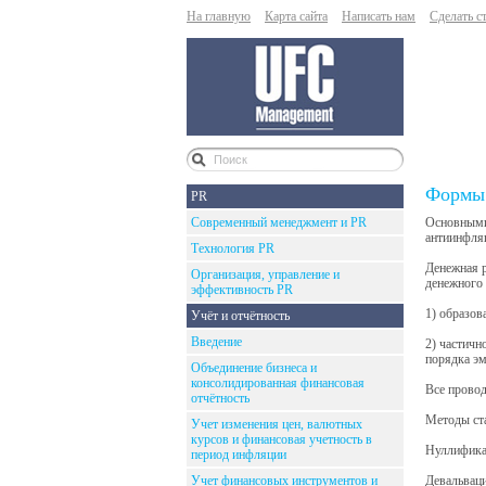
На главную
Карта сайта
Написать нам
Сделать с
Формы 
PR
Современный менеджмент и PR
Основными
антиинфля
Технология PR
Денежная р
Организация, управление и
денежного 
эффективность PR
1) образов
Учёт и отчётность
Введение
2) частичн
порядка эм
Объединение бизнеса и
консолидированная финансовая
Все прово
отчётность
Методы ст
Учет изменения цен, валютных
курсов и финансовая учетность в
Нуллификац
период инфляции
Учет финансовых инструментов и
Девальваци