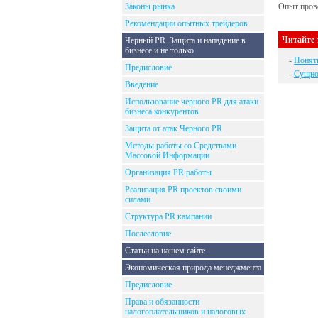
Законы рынка
Опыт прове
Рекомендации опытных трейдеров
Читайте 
Черный PR. Защита и нападение в
бизнесе и не только
-
Поняти
Предисловие
-
Сущнос
Введение
Использование черного PR для атаки
бизнеса конкурентов
Защита от атак Черного PR
Методы работы со Средствами
Массовой Информации
Организация PR работы
Реализация PR проектов своими
силами
Структура PR кампании
Послесловие
Статьи на нашем сайте
Экономическая природа менеджмента
Предисловие
Права и обязанности
налогоплательщиков и налоговых