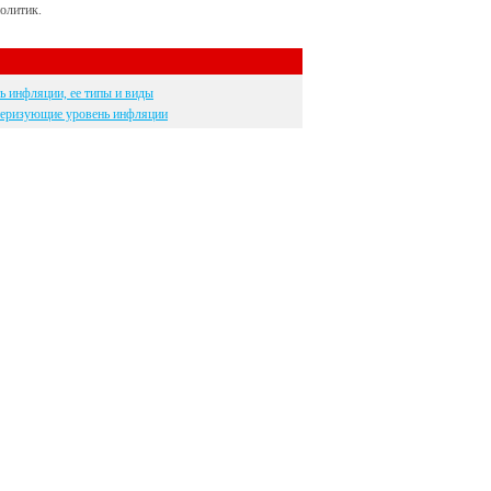
олитик.
ь инфляции, ее типы и виды
теризующие уровень инфляции