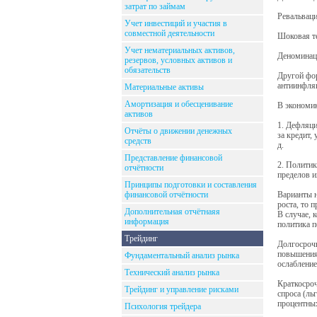
затрат по займам
Ревальваци
Учет инвестиций и участия в
совместной деятельности
Шоковая те
Учет нематериальных активов,
Деноминаци
резервов, условных активов и
обязательств
Другой фо
антиинфля
Материальные активы
Амортизация и обесценивание
В экономик
активов
1. Дефляци
Отчёты о движении денежных
за кредит,
средств
д.
Представление финансовой
2. Политик
отчётности
пределов и
Принципы подготовки и составления
финансовой отчётности
Варианты н
роста, то 
Дополнительная отчётнаяя
В случае, 
информация
политика п
Трейдинг
Долгосрочн
повышения 
Фундаментальный анализ рынка
ослабление
Технический анализ рынка
Краткосроч
Трейдинг и управление рисками
спроса (ль
процентных
Психология трейдера