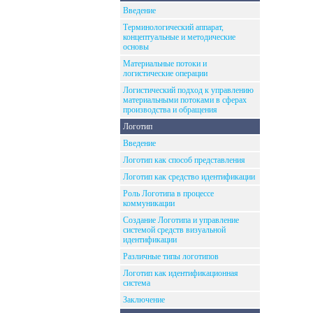
Введение
Терминологический аппарат,
концептуальные и методические
основы
Материальные потоки и
логистические операции
Логистический подход к управлению
материальными потоками в сферах
производства и обращения
Логотип
Введение
Логотип как способ представления
Логотип как средство идентификации
Роль Логотипа в процессе
коммуникации
Создание Логотипа и управление
системой средств визуальной
идентификации
Различные типы логотипов
Логотип как идентификационная
система
Заключение