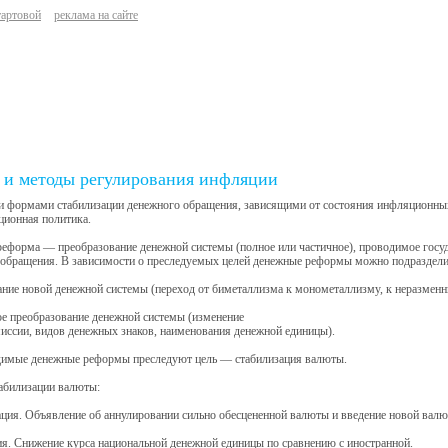
тартовой
реклама на сайте
и методы регулирования инфляции
 формами стабилизации денежного обращения, зависящими от состояния инфляционны
ционная политика.
еформа — преобразование денежной системы (полное или частичное), проводимое госу
обращения. В зависимости о преследуемых целей денежные реформы можно подразделит
ание новой денежной системы (переход от биметаллизма к монометаллизму, к неразменны
ое преобразование денежной системы (изменение
иссии, видов денежных знаков, наименования денежной единицы).
димые денежные реформы преследуют цель — стабилизация валюты.
абилизации валюты:
ия. Объявление об аннулировании сильно обесцененной валюты и введение новой валю
я. Снижение курса национальной денежной единицы по сравнению с иностранной.