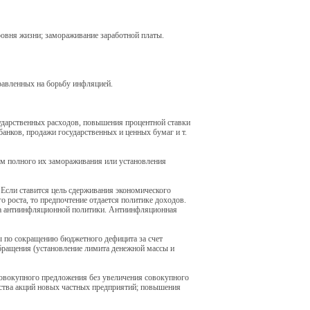
овня жизни; замораживание заработной платы.
равленных на борьбу инфляцией.
ударственных расходов, повышения процентной ставки
анков, продажи государственных и ценных бумаг и т.
ем полного их замораживания или установления
Если ставится цель сдерживания экономического
о роста, то предпочтение отдается политике доходов.
ода антиинфляционной политики. Антиинфляционная
ы по сокращению бюджетного дефицита за счет
бращения (установление лимита денежной массы и
совокупного предложения без увеличения совокупного
ества акций новых частных предприятий; повышения