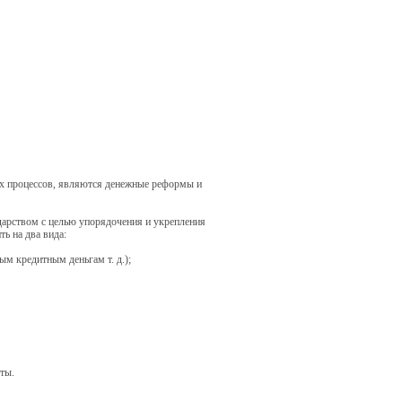
х процессов, являются денежные реформы и
дарством с целью упорядочения и укрепления
ь на два вида:
м кредитным деньгам т. д.);
ты.