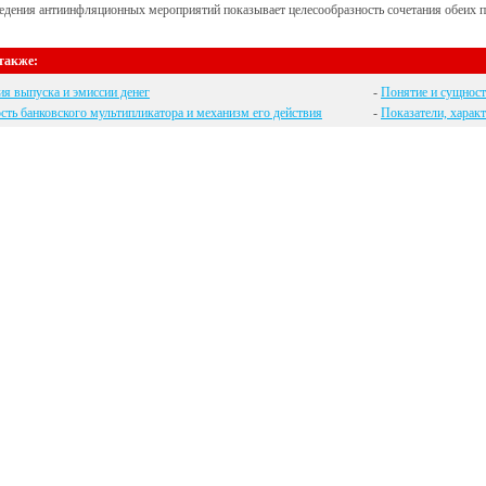
дения антиинфляционных мероприятий показывает целесообразность сочетания обеих п
также:
я выпуска и эмиссии денег
-
Понятие и сущност
ть банковского мультипликатора и механизм его действия
-
Показатели, харак