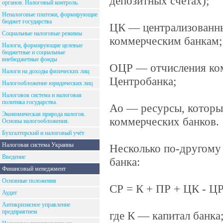
депозитных счетах);
органов. Налоговый контроль.
Неналоговые платежи, формирующие
бюджет государства
ЦК — централизованны
Социальные налоговые режимы
коммерческим банкам;
Налоги, формирующие целевые
бюджетные и социальные
внебюджетные фонды
ОЦР — отчисления ком
Налоги на доходы физических лиц
Центробанка;
Налогообложение юридических лиц
Налоговоя система и налоговая
политика государства.
Ао — ресурсы, которы
Экономическая природа налогов.
коммерческих банков.
Основы налогообложения.
Бухгалтерский и налоговый учёт
Налоговая система Украины
Несколько по-другому 
Введение
банка:
Финансовый менеджмент
Основные положения
СР = К + ПР + ЦК - ЦР
Аудит
Антикризисное управление
предприятием
где К — капитал банка