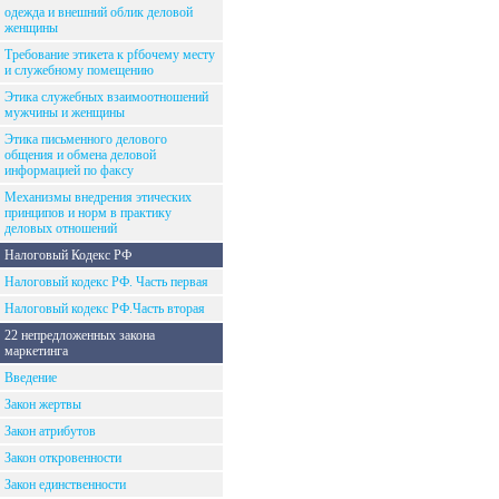
одежда и внешний облик деловой
женщины
Требование этикета к рfбочему месту
и служебному помещению
Этика служебных взаимоотношений
мужчины и женщины
Этика письменного делового
общения и обмена деловой
информацией по факсу
Механизмы внедрения этических
принципов и норм в практику
деловых отношений
Налоговый Кодекс РФ
Налоговый кодекс РФ. Часть первая
Налоговый кодекс РФ.Часть вторая
22 непредложенных закона
маркетинга
Введение
Закон жертвы
Закон атрибутов
Закон откровенности
Закон единственности