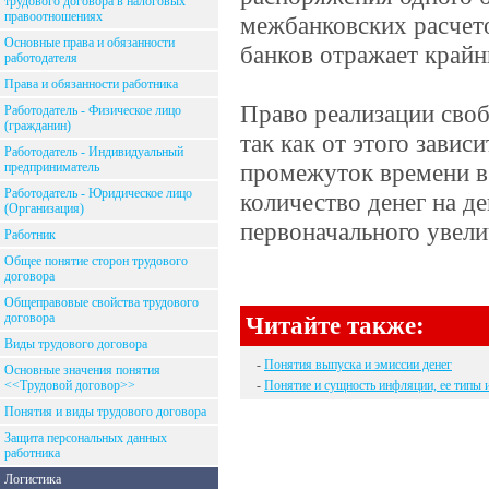
трудового договора в налоговых
правоотношениях
межбанковских расчето
Основные права и обязанности
банков отражает край
работодателя
Права и обязанности работника
Право реализации своб
Работодатель - Физическое лицо
(гражданин)
так как от этого завис
Работодатель - Индивидуальный
промежуток времени в 
предприниматель
Работодатель - Юридическое лицо
количество денег на д
(Организация)
первоначального увели
Работник
Общее понятие сторон трудового
договора
Общеправовые свойства трудового
договора
Читайте также:
Виды трудового договора
-
Понятия выпуска и эмиссии денег
Основные значения понятия
<<Трудовой договор>>
-
Понятие и сущность инфляции, ее типы 
Понятия и виды трудового договора
Защита персональных данных
работника
Логистика