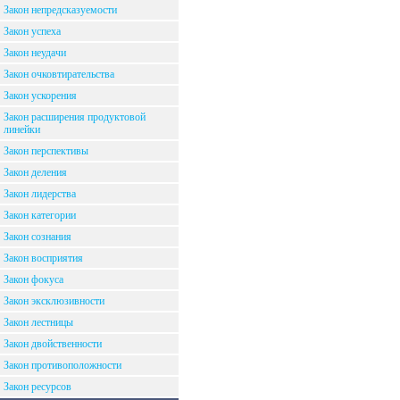
Закон непредсказуемости
Закон успеха
Закон неудачи
Закон очковтирательства
Закон ускорения
Закон расширения продуктовой
линейки
Закон перспективы
Закон деления
Закон лидерства
Закон категории
Закон сознания
Закон восприятия
Закон фокуса
Закон эксклюзивности
Закон лестницы
Закон двойственности
Закон противоположности
Закон ресурсов