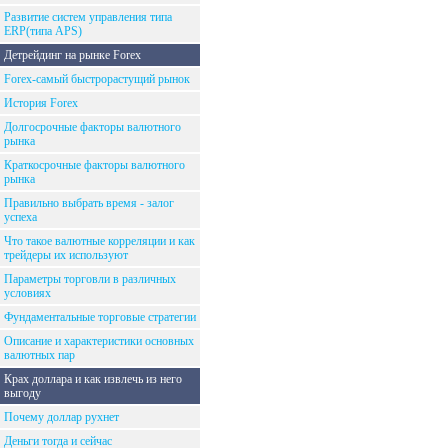
Развитие систем управления типа
ERP(типа APS)
Детрейдинг на рынке Forex
Forex-самый быстрорастущий рынок
История Forex
Долгосрочные факторы валютного
рынка
Краткосрочные факторы валютного
рынка
Правильно выбрать время - залог
успеха
Что такое валютные корреляции и как
трейдеры их используют
Параметры торговли в различных
условиях
Фундаментальные торговые стратегии
Описание и характеристики основных
валютных пар
Крах доллара и как извлечь из него
выгоду
Почему доллар рухнет
Деньги тогда и сейчас