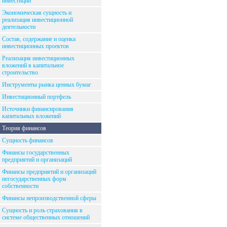
инвестиций
Экономическая сущность и
реализация инвестиционной
деятельности
Состав, содержание и оценка
инвестиционных проектов
Реализация инвестиционных
вложений в капитальное
строительство
Инструменты рынка ценных бумаг
Инвестиционный портфель
Источники финансирования
капитальных вложений
Теория финансов
Сущность финансов
Финансы государственных
предприятий и организаций
Финансы предприятий и организаций
негосударственных форм
собственности
Финансы непроизводственной сферы
Сущность и роль страхования в
системе общественных отношений