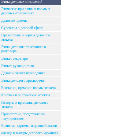
Этика деловых отношений
Этические принципы и нормы в
деловых отношениях
Деловые приемы
Сувениры в деловой сфере
Презентация и нормы делового
этикета
Этика делового телефонного
разговора
Этикет секретаря
Этикет руководителя
Деловой этикет переводчика
Этика делового красноречия
Выставки, ярмарки: нормы этикета
Критика и ее этические аспекты
История и принципы делового
этикета
Приветствие, представление,
титулирование
Визитная карточка в деловой жизни
одежда и манеры делового мужчины