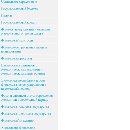
Социальное страхование
Государственный бюджет
Налоги
Государственный кредит
Финансы предприятий и отраслей
материального производства
Финансовый контроль
Финансовое прогнозирование и
планирование
Финансовые ресурсы
Взаимосвязь финансов с
экономическими законами и
экономическими категориями
Экономика республики и роль
финансов в ее регулировании в
переходный период
Формы финансового оздоровления
экономики в переходной период
Финансовая система государства
Финансовая политика государства
Финансовый механизм
Управление финансами