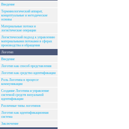
Введение
Терминологический аппарат,
концептуальные и методические
основы
Материальные потоки и
логистические операции
Логистический подход к управлению
материальными потоками в сферах
производства и обращения
Логотип
Введение
Логотип как способ представления
Логотип как средство идентификации
Роль Логотипа в процессе
коммуникации
Создание Логотипа и управление
системой средств визуальной
идентификации
Различные типы логотипов
Логотип как идентификационная
система
Заключение