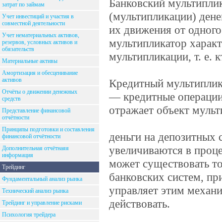
Банковский мультиплик
затрат по займам
(мультипликации) дене
Учет инвестиций и участия в
совместной деятельности
их движения от одного
Учет нематериальных активов,
мультипликатор характ
резервов, условных активов и
обязательств
мультипликации, т. е. 
Материальные активы
Амортизация и обесценивание
активов
Кредитный мультиплик
Отчёты о движении денежных
— кредитные операции
средств
отражает объект муль
Представление финансовой
отчётности
Принципы подготовки и составления
деньги на депозитных 
финансовой отчётности
увеличиваются в проц
Дополнительная отчётнаяя
информация
может существовать то
Трейдинг
банковских систем, п
Фундаментальный анализ рынка
управляет этим механи
Технический анализ рынка
действовать.
Трейдинг и управление рисками
Психология трейдера