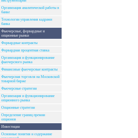
инструментарий
Организация аналитической работы в
банке
Технологии управления кадрами
банка
Фьючерсные, форвардные и
опционные рынки
Форвардные контракты
Форвардная процентная ставка
Организация и функционирование
фьючерсного рынка
Финансовые фьючерсные контракты
Фьючерсная торговля на Московской
товарной бирже
Фьючерсные стратегии
Организация и функционирование
опционного рынка
Опционные стратегии
Определение границ премии
опционов
Инвестиции
Основные понятия и содержание