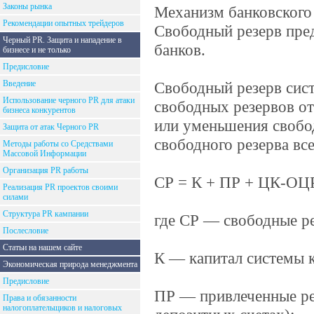
Законы рынка
Механизм банковского 
Рекомендации опытных трейдеров
Свободный резерв пре
Черный PR. Защита и нападение в
банков.
бизнесе и не только
Предисловие
Введение
Свободный резерв сист
Использование черного PR для атаки
свободных резервов о
бизнеса конкурентов
или уменьшения свобо
Защита от атак Черного PR
свободного резерва вс
Методы работы со Средствами
Массовой Информации
Организация PR работы
СР = К + ПР + ЦК-ОЦ
Реализация PR проектов своими
силами
Структура PR кампании
где СР — свободные р
Послесловие
Статьи на нашем сайте
К — капитал системы 
Экономическая природа менеджмента
Предисловие
ПР — привлеченные ре
Права и обязанности
налогоплательщиков и налоговых