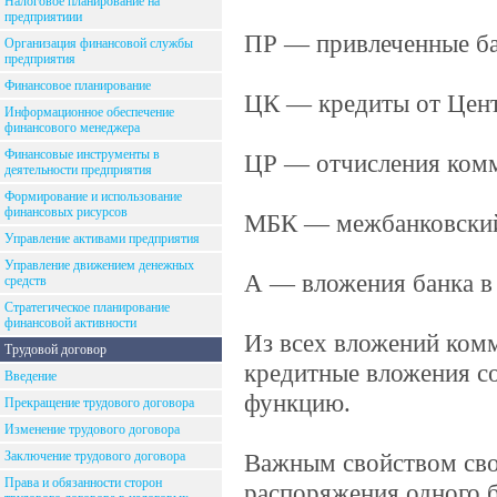
Налоговое планирование на
предприятиии
ПР — привлеченные ба
Организация финансовой службы
предприятия
Финансовое планирование
ЦК — кредиты от Цент
Информационное обеспечение
финансового менеджера
Финансовые инструменты в
ЦР — отчисления комме
деятельности предприятия
Формирование и использование
финансовых рисурсов
МБК — межбанковский
Управление активами предприятия
Управление движением денежных
А — вложения банка в
средств
Стратегическое планирование
финансовой активности
Из всех вложений комм
Трудовой договор
кредитные вложения с
Введение
функцию.
Прекращение трудового договора
Изменение трудового договора
Заключение трудового договора
Важным свойством своб
Права и обязанности сторон
распоряжения одного 