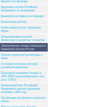
Кредит и его функции
Кредитная система Росийской
Федерации и ее организация
Коммерческие банки и их операции
Безналичные расчеты
Рынок ценных бумаг и фондовая
биржа
Международные валютно-
финансовые и кредитные отношения
Экономические основы стабильности
банковской системы России
Понятие кридитной организации и
банка
Состояние основных секторов
российской экономики
Показатели платежного баланса в
1997-2000 годах(поквартально, млн.
долл. США)
Центральный банк Российской
Федерации и денежно-кредитная
политика в 2000 году
Организация внутреннего контроля в
банках
Методы управления рисками