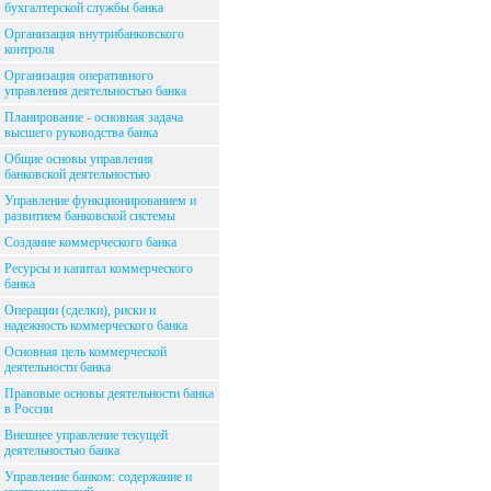
бухгалтерской службы банка
Организация внутрибанковского
контроля
Организация оперативного
управления деятельностью банка
Планирование - основная задача
высшего руководства банка
Общие основы управления
банковской деятельностью
Управление функционированием и
развитием банковской системы
Создание коммерческого банка
Ресурсы и капитал коммерческого
банка
Операции (сделки), риски и
надежность коммерческого банка
Основная цель коммерческой
деятельности банка
Правовые основы деятельности банка
в России
Внешнее управление текущей
деятельностью банка
Управление банком: содержание и