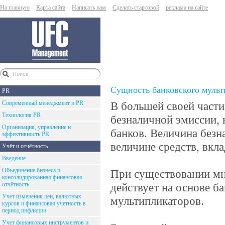
На главную
Карта сайта
Написать нам
Сделать стартовой
реклама на сайте
Сущность банковского мульт
PR
Современный менеджмент и PR
В большей своей части
Технология PR
безналичной эмиссии,
Организация, управление и
банков. Величина без
эффективность PR
величине средств, вкл
Учёт и отчётность
Введение
Объединение бизнеса и
При существовании мн
консолидированная финансовая
отчётность
действует на основе б
Учет изменения цен, валютных
мультипликаторов.
курсов и финансовая учетность в
период инфляции
Учет финансовых инструментов и