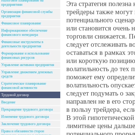
Налоговое планирование на
Эта стратегия полезна 
предприятиии
трейдеры также могут 
Организация финансовой службы
предприятия
потенциального сценар
Финансовое планирование
или становится очень 
Информационное обеспечение
торговли снижается. П
финансового менеджера
Финансовые инструменты в
следует отслеживать во
деятельности предприятия
оставаться в рамках э
Формирование и использование
финансовых рисурсов
или короткую позицию 
Управление активами предприятия
волатильность до тех 
Управление движением денежных
поможет ему определит
средств
волатильность опускае
Стратегическое планирование
финансовой активности
следует подумать о за
Трудовой договор
направлен не в его ст
Введение
в пользу трейдера, есл
Прекращение трудового договора
В этой гипотетической
Изменение трудового договора
Заключение трудового договора
лимитные цены дальше 
Права и обязанности сторон
потенциального прорыва