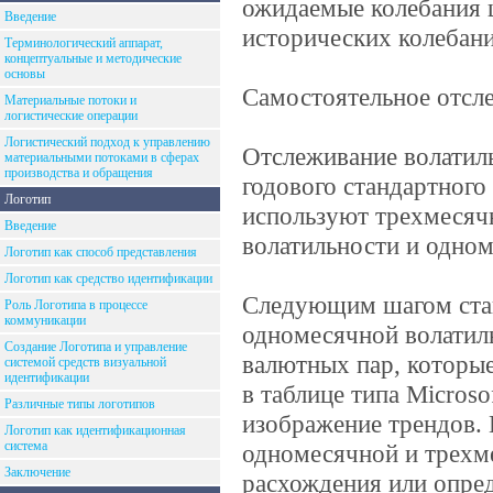
ожидаемые колебания 
Введение
исторических колебани
Терминологический аппарат,
концептуальные и методические
основы
Самостоятельное отсл
Материальные потоки и
логистические операции
Логистический подход к управлению
Отслеживание волатиль
материальными потоками в сферах
производства и обращения
годового стандартного
Логотип
используют трехмесячн
Введение
волатильности и одном
Логотип как способ представления
Логотип как средство идентификации
Следующим шагом стан
Роль Логотипа в процессе
коммуникации
одномесячной волатил
Создание Логотипа и управление
валютных пар, которые
системой средств визуальной
идентификации
в таблице типа Microso
Различные типы логотипов
изображение трендов. 
Логотип как идентификационная
система
одномесячной и трехм
Заключение
расхождения или опре