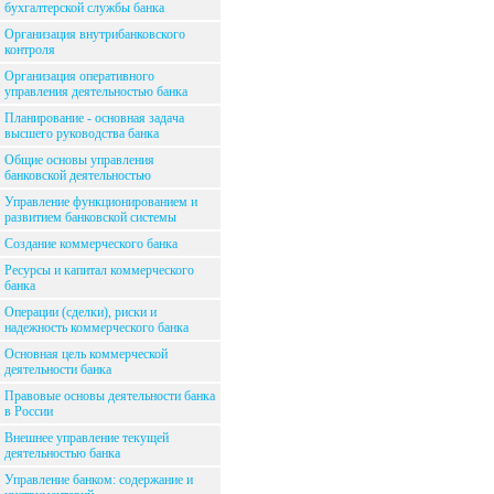
бухгалтерской службы банка
Организация внутрибанковского
контроля
Организация оперативного
управления деятельностью банка
Планирование - основная задача
высшего руководства банка
Общие основы управления
банковской деятельностью
Управление функционированием и
развитием банковской системы
Создание коммерческого банка
Ресурсы и капитал коммерческого
банка
Операции (сделки), риски и
надежность коммерческого банка
Основная цель коммерческой
деятельности банка
Правовые основы деятельности банка
в России
Внешнее управление текущей
деятельностью банка
Управление банком: содержание и