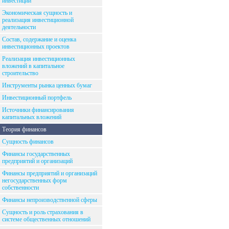
инвестиций
Экономическая сущность и
реализация инвестиционной
деятельности
Состав, содержание и оценка
инвестиционных проектов
Реализация инвестиционных
вложений в капитальное
строительство
Инструменты рынка ценных бумаг
Инвестиционный портфель
Источники финансирования
капитальных вложений
Теория финансов
Сущность финансов
Финансы государственных
предприятий и организаций
Финансы предприятий и организаций
негосударственных форм
собственности
Финансы непроизводственной сферы
Сущность и роль страхования в
системе общественных отношений