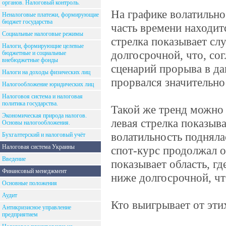
органов. Налоговый контроль.
На графике волатильн
Неналоговые платежи, формирующие
бюджет государства
часть времени находит
Социальные налоговые режимы
стрелка показывает сл
Налоги, формирующие целевые
долгосрочной, что, со
бюджетные и социальные
внебюджетные фонды
сценарий прорыва в д
Налоги на доходы физических лиц
прорвался значительно
Налогообложение юридических лиц
Налоговоя система и налоговая
политика государства.
Такой же тренд можно 
Экономическая природа налогов.
левая стрелка показыв
Основы налогообложения.
волатильность подняла
Бухгалтерский и налоговый учёт
Налоговая система Украины
спот-курс продолжал о
Введение
показывает область, гд
Финансовый менеджмент
ниже долгосрочной, чт
Основные положения
Аудит
Кто выигрывает от эти
Антикризисное управление
предприятием