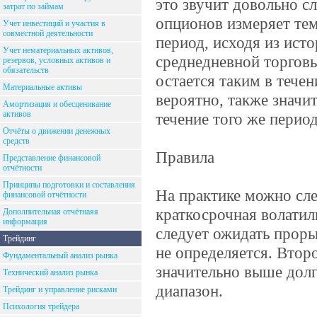
это звучит довольно сл
затрат по займам
опционов измеряет те
Учет инвестиций и участия в
совместной деятельности
период, исходя из ист
Учет нематериальных активов,
среднедневной торговы
резервов, условных активов и
обязательств
остается таким в течен
Материальные активы
вероятно, также значи
Амортизация и обесценивание
активов
течение того же период
Отчёты о движении денежных
средств
Правила
Представление финансовой
отчётности
Принципы подготовки и составления
На практике можно сле
финансовой отчётности
краткосрочная волатил
Дополнительная отчётнаяя
информация
следует ожидать проры
Трейдинг
не определяется. Втор
Фундаментальный анализ рынка
значительно выше долг
Технический анализ рынка
диапазон.
Трейдинг и управление рисками
Психология трейдера