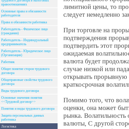
трудового договора в налоговых
правоотношениях
лимитной цены, то про
Основные права и обязанности
следует немедленно за
работодателя
Права и обязанности работника
При торговле на проры
Работодатель - Физическое лицо
(гражданин)
подтверждения прорыва
Работодатель - Индивидуальный
подтвердить этот про
предприниматель
Работодатель - Юридическое лицо
ожидаемая волатильност
(Организация)
валюта будет продолжат
Работник
случае низкой или па
Общее понятие сторон трудового
договора
открывать прорывную с
Общеправовые свойства трудового
краткосрочная волатил
договора
Виды трудового договора
Основные значения понятия
Помимо того, что вола
<<Трудовой договор>>
оценки, она может бы
Понятия и виды трудового договора
рынка. Волатильность 
Защита персональных данных
работника
валюты, С другой стор
Логистика