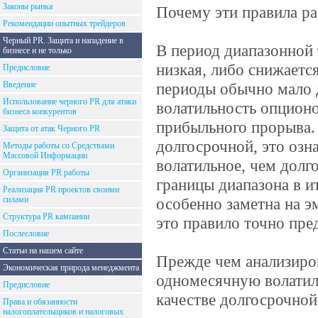
Законы рынка
Почему эти правила р
Рекомендации опытных трейдеров
Черный PR. Защита и нападение в
В период диапазонной
бизнесе и не только
низкая, либо снижается
Предисловие
Введение
периоды обычно мало 
Использование черного PR для атаки
волатильность опционо
бизнеса конкурентов
прибыльного прорыва.
Защита от атак Черного PR
долгосрочной, это озн
Методы работы со Средствами
Массовой Информации
волатильное, чем долг
Организация PR работы
границы диапазона в и
Реализация PR проектов своими
силами
особенно заметна на э
Структура PR кампании
это правило точно пре
Послесловие
Статьи на нашем сайте
Прежде чем анализиров
Экономическая природа менеджмента
одномесячную волатиль
Предисловие
качестве долгосрочной
Права и обязанности
налогоплательщиков и налоговых