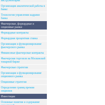
инструментарий
Организация аналитической работы в
банке
Технологии управления кадрами
банка
Фьючерсные, форвардные и
опционные рынки
Форвардные контракты
Форвардная процентная ставка
Организация и функционирование
фьючерсного рынка
Финансовые фьючерсные контракты
Фьючерсная торговля на Московской
товарной бирже
Фьючерсные стратегии
Организация и функционирование
опционного рынка
Опционные стратегии
Определение границ премии
опционов
Инвестиции
Основные понятия и содержание