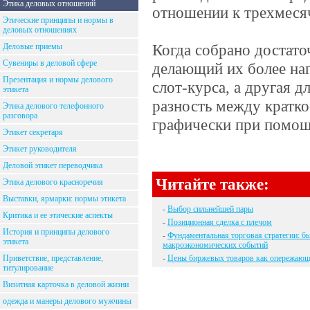
Этика деловых отношений
отношении к трехмеся
Этические принципы и нормы в
деловых отношениях
Когда собрано достато
Деловые приемы
Сувениры в деловой сфере
делающий их более наг
Презентация и нормы делового
слот-курса, а другая 
этикета
разность между кратко
Этика делового телефонного
разговора
графически при помощ
Этикет секретаря
Этикет руководителя
Деловой этикет переводчика
Читайте также:
Этика делового красноречия
Выставки, ярмарки: нормы этикета
-
Выбор сильнейшей пары
Критика и ее этические аспекты
-
Позиционная сделка с плечом
История и принципы делового
-
Фундаментальная торговая стратегии: б
этикета
макроэкономических событий
Приветствие, представление,
-
Цены биржевых товаров как опережающ
титулирование
Визитная карточка в деловой жизни
одежда и манеры делового мужчины