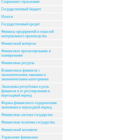
Социальное страхование
Государственный бюджет
Налоги
Государственный кредит
Финансы предприятий и отраслей
материального производства
Финансовый контроль
Финансовое прогнозирование и
планирование
Финансовые ресурсы
Взаимосвязь финансов с
экономическими законами и
экономическими категориями
Экономика республики и роль
финансов в ее регулировании в
переходный период
Формы финансового оздоровления
экономики в переходной период
Финансовая система государства
Финансовая политика государства
Финансовый механизм
Управление финансами