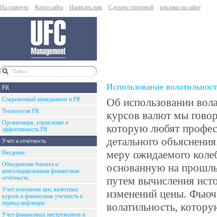
На главную
Карта сайта
Написать нам
Сделать стартовой
реклама на сайте
Использование волатильнос
PR
Современный менеджмент и PR
Об использовании вола
Технология PR
курсов валют мы говор
Организация, управление и
которую любят профес
эффективность PR
детального объяснени
Учёт и отчётность
меру ожидаемого коле
Введение
Объединение бизнеса и
основанную на прошлы
консолидированная финансовая
отчётность
путем вычисления исто
Учет изменения цен, валютных
изменений цены. Фьюч
курсов и финансовая учетность в
период инфляции
волатильность, котору
Учет финансовых инструментов и