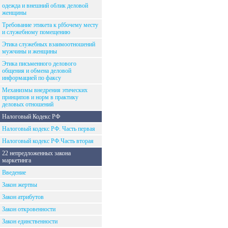
одежда и внешний облик деловой
женщины
Требование этикета к рfбочему месту
и служебному помещению
Этика служебных взаимоотношений
мужчины и женщины
Этика письменного делового
общения и обмена деловой
информацией по факсу
Механизмы внедрения этических
принципов и норм в практику
деловых отношений
Налоговый Кодекс РФ
Налоговый кодекс РФ. Часть первая
Налоговый кодекс РФ.Часть вторая
22 непредложенных закона
маркетинга
Введение
Закон жертвы
Закон атрибутов
Закон откровенности
Закон единственности