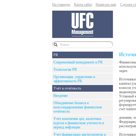
На главную
Карта сайта
Написать нам
Сделать с
Источн
PR
Современный менеджмент и PR
Финансовые
используем
Технология PR
задач.
Организация, управление и
Источники
эффективность PR
капитал (с
взносов уч
Учёт и отчётность
акционерны
Введение
Уставный 
регулирова
Объединение бизнеса и
формируетс
консолидированная финансовая
счет капит
отчётность
дования, з
Учет изменения цен, валютных
Федерации,
курсов и финансовая учетность в
рассматрив
период инфляции
Учет финансовых инструментов и
Источники