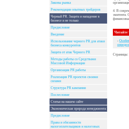
Законы рынка
организаци
Рекомендации опытных трейдеров
4. В совре
эмитента.
Черный PR. Защита и нападение в
финансовы
бизнесе и не только
Предисловие
Читайте 
Введение
-
Особен
Использование черного PR для атаки
опреде
бизнеса конкурентов
Защита от атак Черного PR
Страницы:
Методы работы со Средствами
Массовой Информации
Организация PR работы
Реализация PR проектов своими
силами
Структура PR кампании
Послесловие
Статьи на нашем сайте
Экономическая природа менеджмента
Предисловие
Права и обязанности
налогоплательщиков и налоговых