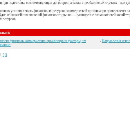
и при подготовке соответствующих договоров, а также в необходимых случаях - при су
менных условиях часть финансовых ресурсов коммерческой организации привлекается за
 Одно из важнейших значений финансового рынка — расширение возможностей хозяйст
х ресурсов.
также:
ности финансов коммерческих организаций и факторы, их
-
Направления испол
ляющие.
1
2
3