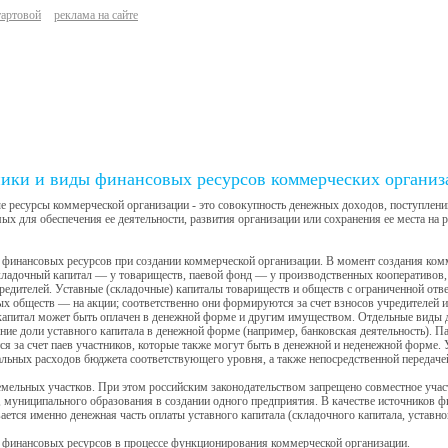
тартовой
реклама на сайте
ики и виды финансовых ресурсов коммерческих организ
 ресурсы коммерческой организации - это совокупность денежных доходов, поступлени
ых для обеспечения ее деятельности, развития организации или сохранения ее места на
 финансовых ресурсов при создании коммерческой организации. В момент создания ко
кладочный капитал — у товариществ, паевой фонд — у производственных кооперативов,
редителей. Уставные (складочные) капиталы товариществ и обществ с ограниченной отв
х обществ — на акции; соответственно они формируются за счет взносов учредителей и 
капитал может быть оплачен в денежной форме и другим имуществом. Отдельные виды 
ние доли уставного капитала в денежной форме (например, банковская деятельность). 
я за счет паев участников, которые также могут быть в денежной и неденежной форме.
альных расходов бюджета соответствующего уровня, а также непосредственной передаче
емельных участков. При этом российским законодательством запрещено совместное учас
 муниципального образования в создании одного предприятия. В качестве источников 
ается именно денежная часть оплаты уставного капитала (складочного капитала, уставно
 финансовых ресурсов в процессе функционирования коммерческой организации.