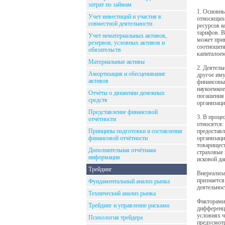
затрат по займам
1. Основны
Учет инвестиций и участия в
относящихс
совместной деятельности
ресурсов к
тарифов. В
Учет нематериальных активов,
может прив
резервов, условных активов и
соотношени
обязательств
капиталоем
Материальные активы
2. Деятель
Амортизация и обесценивание
другое иму
активов
финансовых
наукоемкое
Отчёты о движении денежных
погашения 
средств
организац
Представление финансовой
3. В проце
отчётности
относятся:
Принципы подготовки и составления
предоставл
финансовой отчётности
организаци
товарищест
Дополнительная отчётнаяя
страховые 
информация
исковой да
Трейдинг
Внереализа
признается
Фундаментальный анализ рынка
деятельнос
Технический анализ рынка
Факторами
Трейдинг и управление рисками
дифференци
условиях ч
Психология трейдера
предусмот