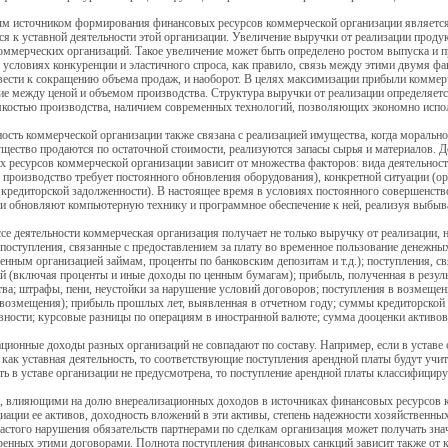
м источником формирования финансовых ресурсов коммерческой организации является в
я к уставной деятельности этой организации. Увеличение выручки от реализации проду
оммерческих организаций. Такое увеличение может быть определено ростом выпуска и про
 условиях конкуренции и эластичного спроса, как правило, связь между этими двумя ф
ести к сокращению объема продаж, и наоборот. В целях максимизации прибыли коммер
е между ценой и объемом производства. Структура выручки от реализации определяетс
костью производства, наличием современных технологий, позволяющих экономно испол
ность коммерческой организации также связана с реализацией имущества, когда морально
щество продаются по остаточной стоимости, реализуются запасы сырья и материалов. 
 ресурсов коммерческой организации зависит от множества факторов: вида деятельност
 производство требует постоянного обновления оборудования), конкретной ситуации (о
кредиторской задолженности). В настоящее время в условиях постоянного совершенст
ии обновляют компьютерную технику и программное обеспечение к ней, реализуя выбы
ссе деятельности коммерческая организация получает не только выручку от реализации,
 поступления, связанные с предоставлением за плату во временное пользование денежн
енным организацией займам, проценты по банковским депозитам и т.д.); поступления, с
й (включая проценты и иные доходы по ценным бумагам); прибыль, полученная в резуль
ва; штрафы, пени, неустойки за нарушение условий договоров; поступления в возмеще
возмещения); прибыль прошлых лет, выявленная в отчетном году; суммы кредиторской 
вности; курсовые разницы по операциям в иностранной валюте; сумма дооценки активов
ционные доходы разных организаций не совпадают по составу. Например, если в уставе 
 как уставная деятельность, то соответствующие поступления арендной платы будут учит
ть в уставе организации не предусмотрена, то поступление арендной платы классифицир
, влияющими на долю внереализационных доходов в источниках финансовых ресурсов к
ации ее активов, доходность вложений в эти активы, степень надежности хозяйственных
астого нарушения обязательств партнерами по сделкам организация может получать зна
ренных этими договорами. Полнота поступления финансовых санкций зависит также от