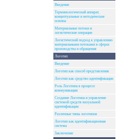
Введение
Терминологический аппарат,
концептуальные и методические
основы
Материальные потоки и
логистические операции
Логистический подход к управлению
материальными потоками в сферах
производства и обращения
Логотип
Введение
Логотип как способ представления
Логотип как средство идентификации
Роль Логотипа в процессе
коммуникации
Создание Логотипа и управление
системой средств визуальной
идентификации
Различные типы логотипов
Логотип как идентификационная
система
Заключение