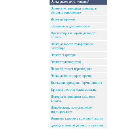
Этика деловых отношений
Этические принципы и нормы в
деловых отношениях
Деловые приемы
Сувениры в деловой сфере
Презентация и нормы делового
этикета
Этика делового телефонного
разговора
Этикет секретаря
Этикет руководителя
Деловой этикет переводчика
Этика делового красноречия
Выставки, ярмарки: нормы этикета
Критика и ее этические аспекты
История и принципы делового
этикета
Приветствие, представление,
титулирование
Визитная карточка в деловой жизни
одежда и манеры делового мужчины