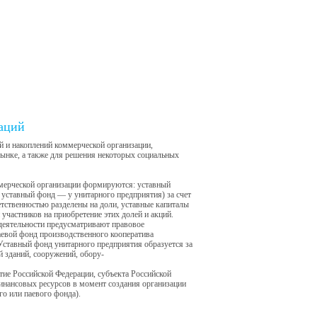
аций
й и накоплений коммерческой организации,
 рынке, а также для решения некоторых социальных
ммерческой организации формируются: уставный
 уставный фонд — у унитарного предприятия) за счет
етственностью разделены на доли, уставные капиталы
участников на приобретение этих долей и акций.
деятельности предусматривают правовое
Паевой фонд производственного кооператива
 Уставный фонд унитарного предприятия образуется за
й зданий, сооружений, обору-
тие Российской Федерации, субъекта Российской
финансовых ресурсов в момент создания организации
го или паевого фонда).