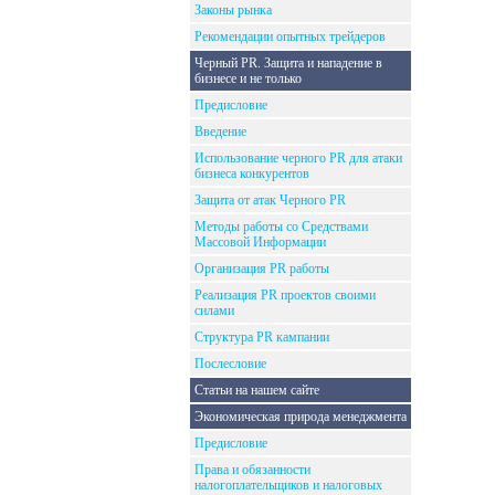
Законы рынка
Рекомендации опытных трейдеров
Черный PR. Защита и нападение в
бизнесе и не только
Предисловие
Введение
Использование черного PR для атаки
бизнеса конкурентов
Защита от атак Черного PR
Методы работы со Средствами
Массовой Информации
Организация PR работы
Реализация PR проектов своими
силами
Структура PR кампании
Послесловие
Статьи на нашем сайте
Экономическая природа менеджмента
Предисловие
Права и обязанности
налогоплательщиков и налоговых