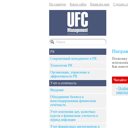
На главную
Карта сайта
Написать нам
Сделать с
Направ
PR
Современный менеджмент и PR
Поскольку 
использова
Технология PR
Как извест
Организация, управление и
эффективность PR
Читайте 
Учёт и отчётность
-
Особен
Введение
опреде
Объединение бизнеса и
консолидированная финансовая
отчётность
Учет изменения цен, валютных
курсов и финансовая учетность в
период инфляции
Учет финансовых инструментов и