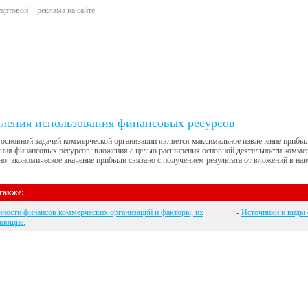
тартовой
реклама на сайте
ления использования финансовых ресурсов
основной задачей коммерческой организации является максимальное извлечение прибыл
ния финансовых ресурсов: вложения с целью расширения основной деятельности коммер
но, экономическое значение прибыли связано с получением результата от вложений в на
также:
ности финансов коммерческих организаций и факторы, их
-
Источники и виды 
ляющие.