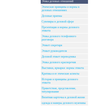
Этика деловых отношений
Этические принципы и нормы в
деловых отношениях
Деловые приемы
Сувениры в деловой сфере
Презентация и нормы делового
этикета
Этика делового телефонного
разговора
Этикет секретаря
Этикет руководителя
Деловой этикет переводчика
Этика делового красноречия
Выставки, ярмарки: нормы этикета
Критика и ее этические аспекты
История и принципы делового
этикета
Приветствие, представление,
титулирование
Визитная карточка в деловой жизни
одежда и манеры делового мужчины