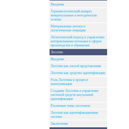
Введение
Терминологический аппарат,
концептуальные и методические
основы
Материальные потоки и
логистические операции
Логистический подход к управлению
материальными потоками в сферах
производства и обращения
Логотип
Введение
Логотип как способ представления
Логотип как средство идентификации
Роль Логотипа в процессе
коммуникации
Создание Логотипа и управление
системой средств визуальной
идентификации
Различные типы логотипов
Логотип как идентификационная
система
Заключение