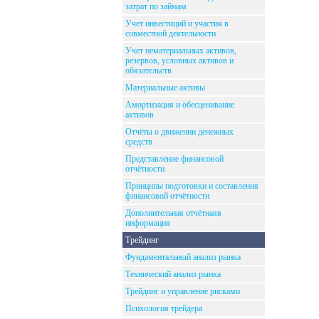
затрат по займам
Учет инвестиций и участия в
совместной деятельности
Учет нематериальных активов,
резервов, условных активов и
обязательств
Материальные активы
Амортизация и обесценивание
активов
Отчёты о движении денежных
средств
Представление финансовой
отчётности
Принципы подготовки и составления
финансовой отчётности
Дополнительная отчётнаяя
информация
Трейдинг
Фундаментальный анализ рынка
Технический анализ рынка
Трейдинг и управление рисками
Психология трейдера