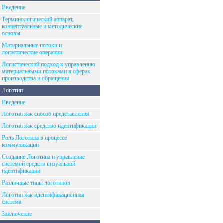
Введение
Терминологический аппарат,
концептуальные и методические
основы
Материальные потоки и
логистические операции
Логистический подход к управлению
материальными потоками в сферах
производства и обращения
Логотип
Введение
Логотип как способ представления
Логотип как средство идентификации
Роль Логотипа в процессе
коммуникации
Создание Логотипа и управление
системой средств визуальной
идентификации
Различные типы логотипов
Логотип как идентификационная
система
Заключение