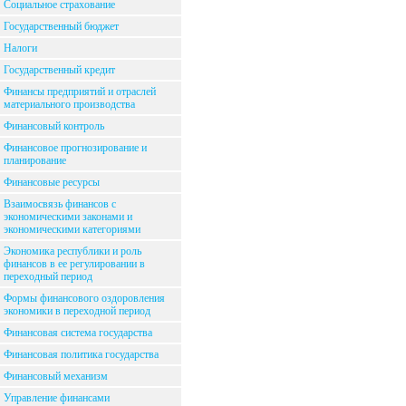
Социальное страхование
Государственный бюджет
Налоги
Государственный кредит
Финансы предприятий и отраслей
материального производства
Финансовый контроль
Финансовое прогнозирование и
планирование
Финансовые ресурсы
Взаимосвязь финансов с
экономическими законами и
экономическими категориями
Экономика республики и роль
финансов в ее регулировании в
переходный период
Формы финансового оздоровления
экономики в переходной период
Финансовая система государства
Финансовая политика государства
Финансовый механизм
Управление финансами