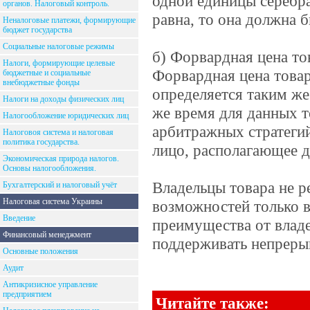
одной единицы серебра
органов. Налоговый контроль.
равна, то она должна б
Неналоговые платежи, формирующие
бюджет государства
Социальные налоговые режимы
б) Форвардная цена то
Налоги, формирующие целевые
Форвардная цена товар
бюджетные и социальные
внебюджетные фонды
определяется таким же
Налоги на доходы физических лиц
же время для данных т
Налогообложение юридических лиц
арбитражных стратегий
Налоговоя система и налоговая
политика государства.
лицо, располагающее 
Экономическая природа налогов.
Основы налогообложения.
Владельцы товара не 
Бухгалтерский и налоговый учёт
Налоговая система Украины
возможностей только в
Введение
преимущества от владе
Финансовый менеджмент
поддерживать непреры
Основные положения
Аудит
Антикризисное управление
предприятием
Читайте также: