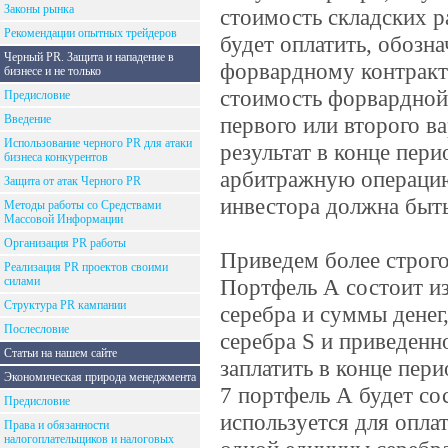
Законы рынка
стоимость складских р
Рекомендации опытных трейдеров
будет оплатить, обозн
Черный PR. Защита и нападение в
форвардному контракт
бизнесе и не только
стоимость форвардной
Предисловие
Введение
первого или второго в
Использование черного PR для атаки
результат в конце пер
бизнеса конкурентов
арбитражную операцию
Защита от атак Черного PR
инвестора должна быть
Методы работы со Средствами
Массовой Информации
Организация PR работы
Приведем более строго
Реализация PR проектов своими
силами
Портфель А состоит из
Структура PR кампании
серебра и суммы денег
Послесловие
серебра S и приведен
Статьи на нашем сайте
заплатить в конце пери
Экономическая природа менеджмента
7 портфель А будет со
Предисловие
используется для опла
Права и обязанности
налогоплательщиков и налоговых