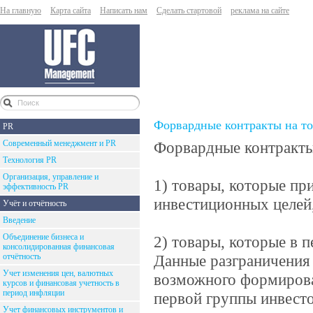
На главную
Карта сайта
Написать нам
Сделать стартовой
реклама на сайте
Форвардные контракты на т
PR
Современный менеджмент и PR
Форвардные контракты 
Технология PR
Организация, управление и
1) товары, которые пр
эффективность PR
инвестиционных целей,
Учёт и отчётность
Введение
Объединение бизнеса и
2) товары, которые в 
консолидированная финансовая
отчётность
Данные разграничения 
Учет изменения цен, валютных
возможного формирова
курсов и финансовая учетность в
период инфляции
первой группы инвест
Учет финансовых инструментов и