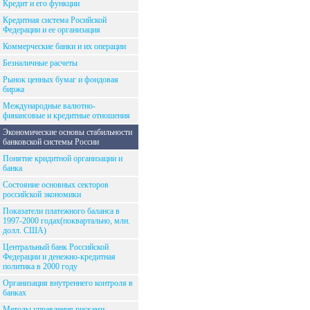
Кредит и его функции
Кредитная система Росийской
Федерации и ее организация
Коммерческие банки и их операции
Безналичные расчеты
Рынок ценных бумаг и фондовая
биржа
Международные валютно-
финансовые и кредитные отношения
Экономические основы стабильности
банковской системы России
Понятие кридитной организации и
банка
Состояние основных секторов
российской экономики
Показатели платежного баланса в
1997-2000 годах(поквартально, млн.
долл. США)
Центральный банк Российской
Федерации и денежно-кредитная
политика в 2000 году
Организация внутреннего контроля в
банках
Методы управления рисками