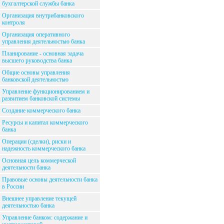
бухгалтерской службы банка
Организация внутрибанковского
контроля
Организация оперативного
управления деятельностью банка
Планирование - основная задача
высшего руководства банка
Общие основы управления
банковской деятельностью
Управление функционированием и
развитием банковской системы
Создание коммерческого банка
Ресурсы и капитал коммерческого
банка
Операции (сделки), риски и
надежность коммерческого банка
Основная цель коммерческой
деятельности банка
Правовые основы деятельности банка
в России
Внешнее управление текущей
деятельностью банка
Управление банком: содержание и