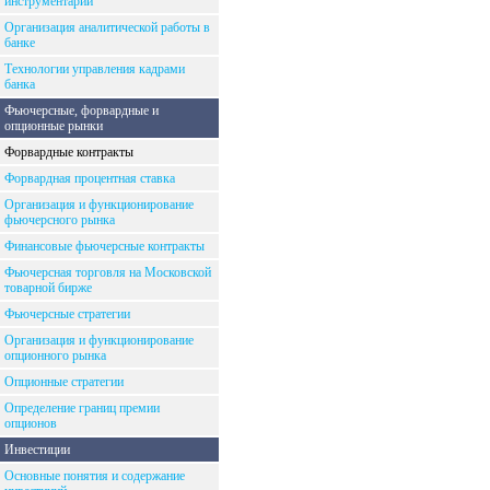
инструментарий
Организация аналитической работы в
банке
Технологии управления кадрами
банка
Фьючерсные, форвардные и
опционные рынки
Форвардные контракты
Форвардная процентная ставка
Организация и функционирование
фьючерсного рынка
Финансовые фьючерсные контракты
Фьючерсная торговля на Московской
товарной бирже
Фьючерсные стратегии
Организация и функционирование
опционного рынка
Опционные стратегии
Определение границ премии
опционов
Инвестиции
Основные понятия и содержание