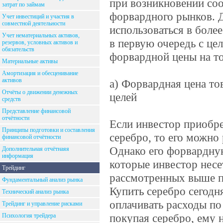
при возникновении соо
затрат по займам
форвардного рынков. Д
Учет инвестиций и участия в
совместной деятельности
использоваться в боле
Учет нематериальных активов,
в первую очередь с це
резервов, условных активов и
обязательств
форвардной цены на т
Материальные активы
Амортизация и обесценивание
активов
а) Форвардная цена то
Отчёты о движении денежных
целей
средств
Представление финансовой
отчётности
Если инвестор приобре
Принципы подготовки и составления
серебро, то его можно
финансовой отчётности
Однако его форвардную
Дополнительная отчётнаяя
информация
которые инвестор несе
Трейдинг
рассмотренных выше пр
Фундаментальный анализ рынка
Купить серебро сегодн
Технический анализ рынка
оплачивать расходы по
Трейдинг и управление рисками
покупая серебро, ему
Психология трейдера