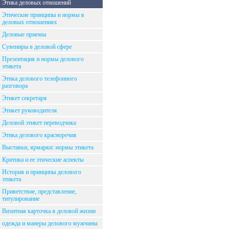
Этика деловых отношений
Этические принципы и нормы в
деловых отношениях
Деловые приемы
Сувениры в деловой сфере
Презентация и нормы делового
этикета
Этика делового телефонного
разговора
Этикет секретаря
Этикет руководителя
Деловой этикет переводчика
Этика делового красноречия
Выставки, ярмарки: нормы этикета
Критика и ее этические аспекты
История и принципы делового
этикета
Приветствие, представление,
титулирование
Визитная карточка в деловой жизни
одежда и манеры делового мужчины