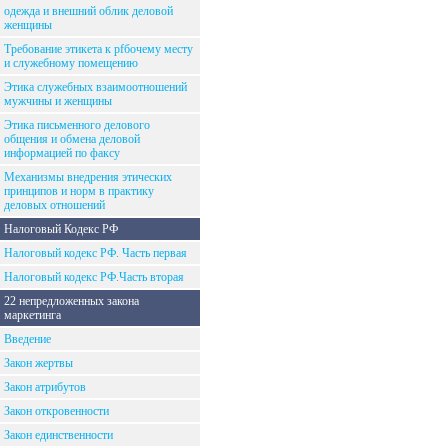
одежда и внешний облик деловой
женщины
Требование этикета к рfбочему месту
и служебному помещению
Этика служебных взаимоотношений
мужчины и женщины
Этика письменного делового
общения и обмена деловой
информацией по факсу
Механизмы внедрения этических
принципов и норм в практику
деловых отношений
Налоговый Кодекс РФ
Налоговый кодекс РФ. Часть первая
Налоговый кодекс РФ.Часть вторая
22 непредложенных закона
маркетинга
Введение
Закон жертвы
Закон атрибутов
Закон откровенности
Закон единственности