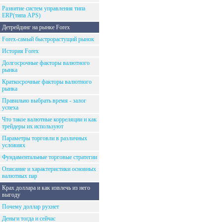
Развитие систем управления типа
ERP(типа APS)
Детрейдинг на рынке Forex
Forex-самый быстрорастущий рынок
История Forex
Долгосрочные факторы валютного
рынка
Краткосрочные факторы валютного
рынка
Правильно выбрать время - залог
успеха
Что такое валютные корреляции и как
трейдеры их используют
Параметры торговли в различных
условиях
Фундаментальные торговые стратегии
Описание и характеристики основных
валютных пар
Крах доллара и как извлечь из него
выгоду
Почему доллар рухнет
Деньги тогда и сейчас