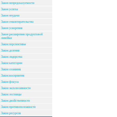
Закон непредсказуемости
Закон успеха
Закон неудачи
Закон очковтирательства
Закон ускорения
Закон расширения продуктовой
линейки
Закон перспективы
Закон деления
Закон лидерства
Закон категории
Закон сознания
Закон восприятия
Закон фокуса
Закон эксклюзивности
Закон лестницы
Закон двойственности
Закон противоположности
Закон ресурсов