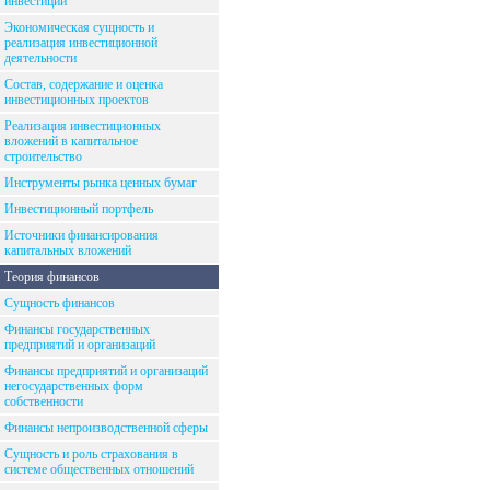
инвестиций
Экономическая сущность и
реализация инвестиционной
деятельности
Состав, содержание и оценка
инвестиционных проектов
Реализация инвестиционных
вложений в капитальное
строительство
Инструменты рынка ценных бумаг
Инвестиционный портфель
Источники финансирования
капитальных вложений
Теория финансов
Сущность финансов
Финансы государственных
предприятий и организаций
Финансы предприятий и организаций
негосударственных форм
собственности
Финансы непроизводственной сферы
Сущность и роль страхования в
системе общественных отношений