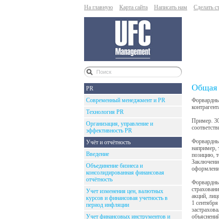
На главную
Карта сайта
Написать нам
Сделать с
Общая 
PR
Современный менеджмент и PR
Форвардный
контрагент
Технология PR
Пример. 30
Организация, управление и
соответств
эффективность PR
Форвардный
Учёт и отчётность
например, 
Введение
позицию, т
Заключение
Объединение бизнеса и
оформление
консолидированная финансовая
отчётность
Форвардный
страховани
Учет изменения цен, валютных
акций, лиц
курсов и финансовая учетность в
1 сентября
период инфляции
застрахова
Учет финансовых инструментов и
объяснений