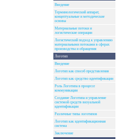
Введение
Терминологический аппарат,
концептуальные и методические
основы
Материальные потоки и
логистические операции
Логистический подход к управлению
материальными потоками в сферах
производства и обращения
Логотип
Введение
Логотип как способ представления
Логотип как средство идентификации
Роль Логотипа в процессе
коммуникации
Создание Логотипа и управление
системой средств визуальной
идентификации
Различные типы логотипов
Логотип как идентификационная
система
Заключение