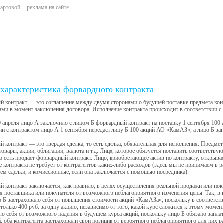
тартовой
реклама на сайте
характеристика форвардного контракта
 контракт — это соглашение между двумя сторонами о будущей поставке предмета конт
ами в момент заключения договора. Исполнение контракта происходит в соответствии с
 апреля лицо А заключило с лицом Б форвардный контракт на поставку 1 сентября 100 
ии с контрактом лицо А 1 сентября передаст лицу Б 100 акций АО «КамАЗ», а лицо Б зап
 контракт — это твердая сделка, то есть сделка, обязательная для исполнения. Предме
товары, акции, облигации, валюта и т.д. Лицо, которое обязуется поставить соответств
о есть продает форвардный контракт. Лицо, приобретающее актив по контракту, открывае
 контракта не требует от контрагентов каких-либо расходов (здесь мы не принимаем в 
м сделки, и комиссионные, если она заключается с помощью посредника).
 контракт заключается, как правило, в целях осуществления реальной продажи или пок
я поставщика или покупателя от возможного неблагоприятного изменения цены. Так, в
о Б застраховало себя от повышения стоимости акций «КамАЗа», поскольку в соответств
 только 400 руб. за одну акцию, независимо от того, какой курс сложится к этому моме
ло себя от возможного падения в будущем курса акций, поскольку лицо Б обязано заплат
, оба контрагента застраховали свои позиции от вероятного неблагоприятного для них 