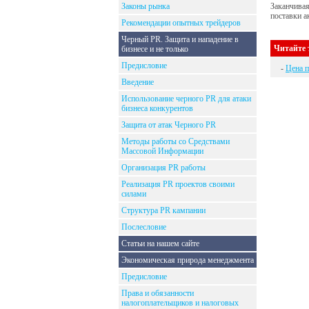
Законы рынка
Заканчивая
поставки а
Рекомендации опытных трейдеров
Черный PR. Защита и нападение в
Читайте 
бизнесе и не только
Предисловие
-
Цена п
Введение
Использование черного PR для атаки
бизнеса конкурентов
Защита от атак Черного PR
Методы работы со Средствами
Массовой Информации
Организация PR работы
Реализация PR проектов своими
силами
Структура PR кампании
Послесловие
Статьи на нашем сайте
Экономическая природа менеджмента
Предисловие
Права и обязанности
налогоплательщиков и налоговых