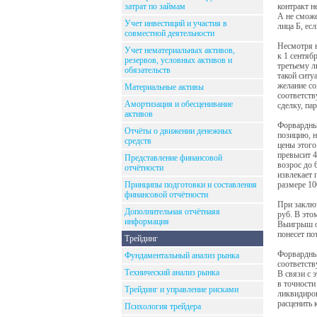
затрат по займам
контракт н
А не сможе
Учет инвестиций и участия в
лица Б, ес
совместной деятельности
Несмотря н
Учет нематериальных активов,
к 1 сентяб
резервов, условных активов и
третьему л
обязательств
такой ситу
желание со
Материальные активы
соответств
Амортизация и обесценивание
сделку, па
активов
Форвардный
Отчёты о движении денежных
позицию, н
средств
цены этого
превысит 4
Представление финансовой
возрос до 
отчётности
извлекает 
Принципы подготовки и составления
размере 10
финансовой отчётности
При заключ
Дополнительная отчётнаяя
руб. В это
информация
Выигрыш от
понесет по
Трейдинг
Форвардный
Фундаментальный анализ рынка
соответств
Технический анализ рынка
В связи с 
в точности
Трейдинг и управление рисками
ликвидиров
расценить 
Психология трейдера