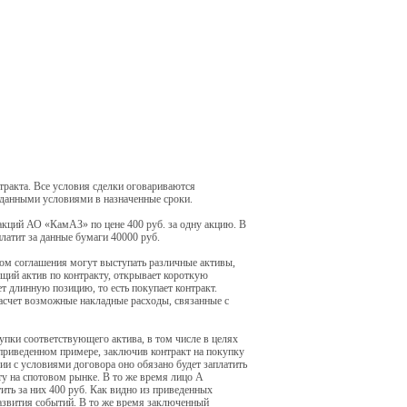
ракта. Все условия сделки оговариваются
 данными условиями в назначенные сроки.
акций АО «КамАЗ» по цене 400 руб. за одну акцию. В
латит за данные бумаги 40000 руб.
том соглашения могут выступать различные активы,
ующий актив по контракту, открывает короткую
т длинную позицию, то есть покупает контракт.
расчет возможные накладные расходы, связанные с
упки соответствующего актива, в том числе в целях
 приведенном примере, заключив контракт на покупку
ии с условиями договора оно обязано будет заплатить
нту на спотовом рынке. В то же время лицо А
ить за них 400 руб. Как видно из приведенных
развития событий. В то же время заключенный