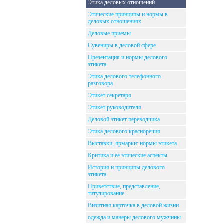
Этика деловых отношений
Этические принципы и нормы в
деловых отношениях
Деловые приемы
Сувениры в деловой сфере
Презентация и нормы делового
этикета
Этика делового телефонного
разговора
Этикет секретаря
Этикет руководителя
Деловой этикет переводчика
Этика делового красноречия
Выставки, ярмарки: нормы этикета
Критика и ее этические аспекты
История и принципы делового
этикета
Приветствие, представление,
титулирование
Визитная карточка в деловой жизни
одежда и манеры делового мужчины