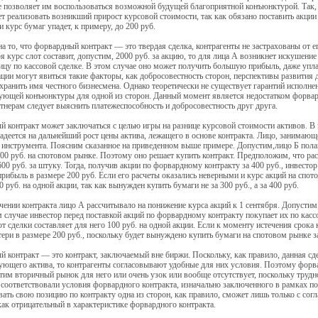
е позволяет им воспользоваться возможной будущей благоприятной конъюнктурой. Так, ес
т реализовать возникший прирост курсовой стоимости, так как обязано поставить акции
ли курс бумаг упадет, к примеру, до 200 руб.
а то, что форвардный контракт — это твердая сделка, контрагенты не застрахованы от ег
ря курс слот составит, допустим, 2000 руб. за акцию, то для лица А возникнет искушение
ицу по кассовой сделке. В этом случае оно может получить большую прибыль, даже у
ации могут явиться такие факторы, как добросовестность сторон, перспективы развития
хранить имя честного бизнесмена. Однако теоретически не существует гарантий исполне
ующей конъюнктуры для одной из сторон. Данный момент является недостатком форвар
ртнерам следует выяснить платежеспособность и добросовестность друг друга.
 контракт может заключаться с целью игры на разнице курсовой стоимости активов. В 
адеется на дальнейший рост цены актива, лежащего в основе контракта. Лицо, занимаю
 инструмента. Поясним сказанное на приведенном выше примере. Допустим,лицо Б пола
00 руб. на спотовом рынке. Поэтому оно решает купить контракт. Предположим, что ра
600 руб. за штуку. Тогда, получив акции по форвардному контракту за 400 руб., инвестор 
прибыль в размере 200 руб. Если его расчеты оказались неверными и курс акций на спото
0 руб. на одной акции, так как вынужден купить бумаги не за 300 руб., а за 400 руб.
ении контракта лицо А рассчитывало на понижение курса акций к 1 сентября. Допустим,
м случае инвестор перед поставкой акций по форвардному контракту покупает их по кассов
 сделки составляет для него 100 руб. на одной акции. Если к моменту истечения срока к
тери в размере 200 руб., поскольку будет вынуждено купить бумаги на спотовом рынке за 
 контракт — это контракт, заключаемый вне биржи. Поскольку, как правило, данная сд
ующего актива, то контрагенты согласовывают удобные для них условия. Поэтому форв
этим вторичный рынок для него или очень узок или вообще отсутствует, поскольку трудн
 соответствовали условия форвардного контракта, изначально заключенного в рамках п
ать свою позицию по контракту одна из сторон, как правило, сможет лишь только с сог
как отрицательный в характеристике форвардного контракта.