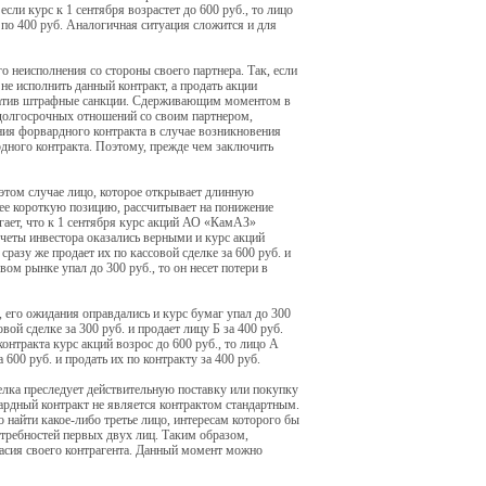
ли курс к 1 сентября возрастет до 600 руб., то лицо
 по 400 руб. Аналогичная ситуация сложится и для
о неисполнения со стороны своего партнера. Так, если
 не исполнить данный контракт, а продать акции
платив штрафные санкции. Сдерживающим моментом в
 долгосрочных отношений со своим партнером,
ния форвардного контракта в случае возникновения
дного контракта. Поэтому, прежде чем заключить
этом случае лицо, которое открывает длинную
щее короткую позицию, рассчитывает на понижение
гает, что к 1 сентября курс акций АО «КамАЗ»
счеты инвестора оказались верными и курс акций
сразу же продает их по кассовой сделке за 600 руб. и
вом рынке упал до 300 руб., то он несет потери в
 его ожидания оправдались и курс бумаг упал до 300
ой сделке за 300 руб. и продает лицу Б за 400 руб.
онтракта курс акций возрос до 600 руб., то лицо А
600 руб. и продать их по контракту за 400 руб.
елка преследует действительную поставку или покупку
ардный контракт не является контрактом стандартным.
о найти какое-либо третье лицо, интересам которого бы
отребностей первых двух лиц. Таким образом,
ласия своего контрагента. Данный момент можно