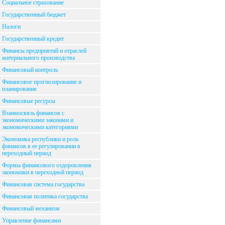
Социальное страхование
Государственный бюджет
Налоги
Государственный кредит
Финансы предприятий и отраслей
материального производства
Финансовый контроль
Финансовое прогнозирование и
планирование
Финансовые ресурсы
Взаимосвязь финансов с
экономическими законами и
экономическими категориями
Экономика республики и роль
финансов в ее регулировании в
переходный период
Формы финансового оздоровления
экономики в переходной период
Финансовая система государства
Финансовая политика государства
Финансовый механизм
Управление финансами