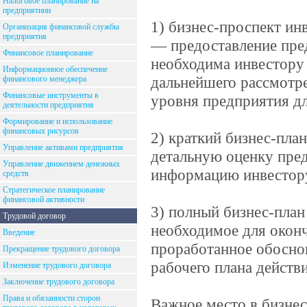
Налоговое планирование на
предприятиии
1) бизнес-проспект ин
Организация финансовой службы
предприятия
— предоставление пре
Финансовое планирование
необходима инвестору
Информационное обеспечение
дальнейшего рассмотре
финансового менеджера
Финансовые инструменты в
уровня предприятия дл
деятельности предприятия
Формирование и использование
финансовых рисурсов
2) краткий бизнес-пла
Управление активами предприятия
детальную оценку пре
Управление движением денежных
информацию инвестору
средств
Стратегическое планирование
финансовой активности
3) полный бизнес-пла
Трудовой договор
необходимое для оконч
Введение
проработанное обосно
Прекращение трудового договора
рабочего плана действ
Изменение трудового договора
Заключение трудового договора
Права и обязанности сторон
Важное место в бизне