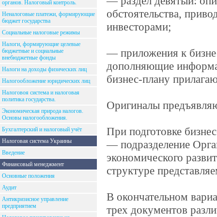
— раздел девятый: оп
органов. Налоговый контроль.
обстоятельства, приво
Неналоговые платежи, формирующие
бюджет государства
инвесторами;
Социальные налоговые режимы
Налоги, формирующие целевые
— приложения к бизне
бюджетные и социальные
внебюджетные фонды
дополняющие информац
Налоги на доходы физических лиц
бизнес-плану прилагаю
Налогообложение юридических лиц
Налоговоя система и налоговая
политика государства.
Оригиналы предъявляю
Экономическая природа налогов.
Основы налогообложения.
При подготовке бизн
Бухгалтерский и налоговый учёт
Налоговая система Украины
— подразделение Орга
Введение
экономического развит
Финансовый менеджмент
структуре представля
Основные положения
Аудит
В окончательном вари
Антикризисное управление
предприятием
трех документов разли