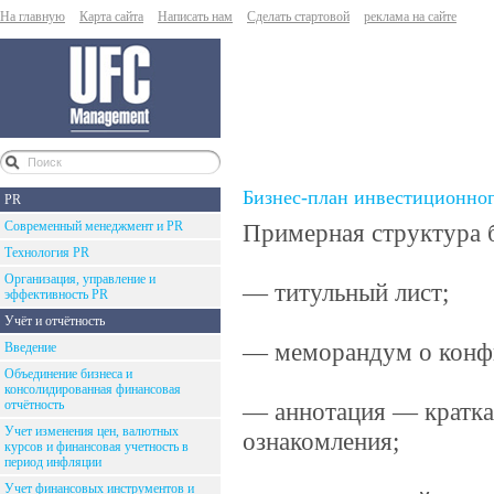
На главную
Карта сайта
Написать нам
Сделать стартовой
реклама на сайте
Бизнес-план инвестиционног
PR
Современный менеджмент и PR
Примерная структура б
Технология PR
Организация, управление и
— титульный лист;
эффективность PR
Учёт и отчётность
— меморандум о конф
Введение
Объединение бизнеса и
консолидированная финансовая
отчётность
— аннотация — кратка
Учет изменения цен, валютных
ознакомления;
курсов и финансовая учетность в
период инфляции
Учет финансовых инструментов и