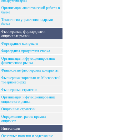
инструментарий
Организация аналитической работы в
банке
Технологии управления кадрами
банка
Фьючерсные, форвардные и
опционные рынки
Форвардные контракты
Форвардная процентная ставка
Организация и функционирование
фьючерсного рынка
Финансовые фьючерсные контракты
Фьючерсная торговля на Московской
товарной бирже
Фьючерсные стратегии
Организация и функционирование
опционного рынка
Опционные стратегии
Определение границ премии
опционов
Инвестиции
Основные понятия и содержание