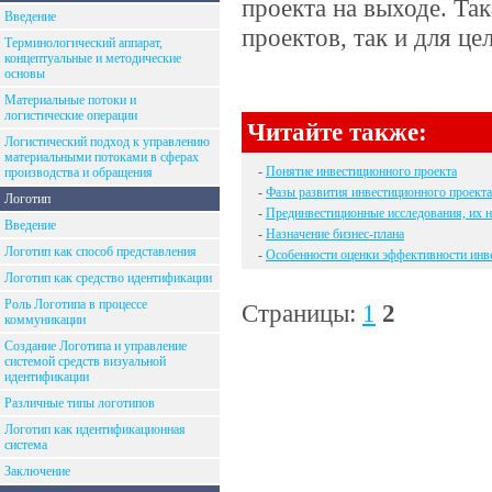
проекта на выходе. Та
Введение
проектов, так и для ц
Терминологический аппарат,
концептуальные и методические
основы
Материальные потоки и
логистические операции
Читайте также:
Логистический подход к управлению
материальными потоками в сферах
-
Понятие инвестиционного проекта
производства и обращения
-
Фазы развития инвестиционного проекта
Логотип
-
Прединвестиционные исследования, их 
Введение
-
Назначение бизнес-плана
Логотип как способ представления
-
Особенности оценки эффективности инв
Логотип как средство идентификации
Роль Логотипа в процессе
Страницы:
1
2
коммуникации
Создание Логотипа и управление
системой средств визуальной
идентификации
Различные типы логотипов
Логотип как идентификационная
система
Заключение