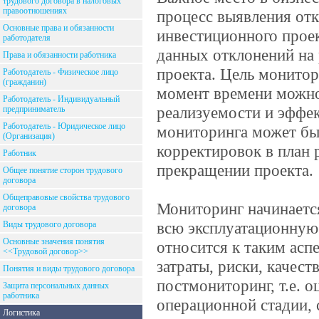
трудового договора в налоговых
правоотношениях
процесс выявления отк
Основные права и обязанности
инвестиционного проек
работодателя
данных отклонений на
Права и обязанности работника
проекта. Цель монитор
Работодатель - Физическое лицо
(гражданин)
момент времени можно
Работодатель - Индивидуальный
реализуемости и эффек
предприниматель
Работодатель - Юридическое лицо
мониторинга может бы
(Организация)
корректировок в план 
Работник
прекращении проекта.
Общее понятие сторон трудового
договора
Общеправовые свойства трудового
Мониторинг начинается
договора
всю эксплуатационную 
Виды трудового договора
Основные значения понятия
относится к таким асп
<<Трудовой договор>>
затраты, риски, качес
Понятия и виды трудового договора
постмониторинг, т.е. 
Защита персональных данных
работника
операционной стадии, 
Логистика