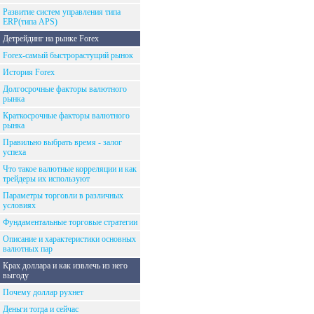
Развитие систем управления типа
ERP(типа APS)
Детрейдинг на рынке Forex
Forex-самый быстрорастущий рынок
История Forex
Долгосрочные факторы валютного
рынка
Краткосрочные факторы валютного
рынка
Правильно выбрать время - залог
успеха
Что такое валютные корреляции и как
трейдеры их используют
Параметры торговли в различных
условиях
Фундаментальные торговые стратегии
Описание и характеристики основных
валютных пар
Крах доллара и как извлечь из него
выгоду
Почему доллар рухнет
Деньги тогда и сейчас