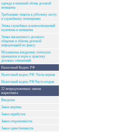
одежда и внешний облик деловой
женщины
Требование этикета к рfбочему месту
и служебному помещению
Этика служебных взаимоотношений
мужчины и женщины
Этика письменного делового
общения и обмена деловой
информацией по факсу
Механизмы внедрения этических
принципов и норм в практику
деловых отношений
Налоговый Кодекс РФ
Налоговый кодекс РФ. Часть первая
Налоговый кодекс РФ.Часть вторая
22 непредложенных закона
маркетинга
Введение
Закон жертвы
Закон атрибутов
Закон откровенности
Закон единственности