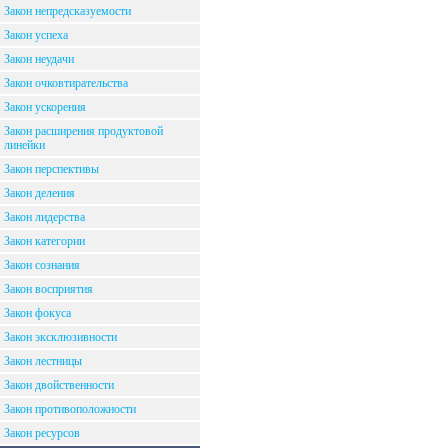
Закон непредсказуемости
Закон успеха
Закон неудачи
Закон очковтирательства
Закон ускорения
Закон расширения продуктовой
линейки
Закон перспективы
Закон деления
Закон лидерства
Закон категории
Закон сознания
Закон восприятия
Закон фокуса
Закон эксклюзивности
Закон лестницы
Закон двойственности
Закон противоположности
Закон ресурсов