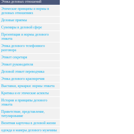
Этика деловых отношений
Этические принципы и нормы в
деловых отношениях
Деловые приемы
Сувениры в деловой сфере
Презентация и нормы делового
этикета
Этика делового телефонного
разговора
Этикет секретаря
Этикет руководителя
Деловой этикет переводчика
Этика делового красноречия
Выставки, ярмарки: нормы этикета
Критика и ее этические аспекты
История и принципы делового
этикета
Приветствие, представление,
титулирование
Визитная карточка в деловой жизни
одежда и манеры делового мужчины