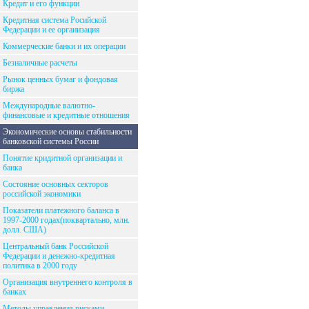
Кредит и его функции
Кредитная система Росийской
Федерации и ее организация
Коммерческие банки и их операции
Безналичные расчеты
Рынок ценных бумаг и фондовая
биржа
Международные валютно-
финансовые и кредитные отношения
Экономические основы стабильности
банковской системы России
Понятие кридитной организации и
банка
Состояние основных секторов
российской экономики
Показатели платежного баланса в
1997-2000 годах(поквартально, млн.
долл. США)
Центральный банк Российской
Федерации и денежно-кредитная
политика в 2000 году
Организация внутреннего контроля в
банках
Методы управления рисками