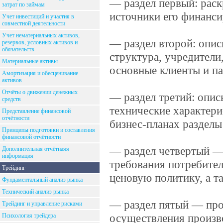
— раздел первый: раск
затрат по займам
источники его финанси
Учет инвестиций и участия в
совместной деятельности
Учет нематериальных активов,
— раздел второй: опис
резервов, условных активов и
обязательств
структура, учредители
Материальные активы
основные клиенты и п
Амортизация и обесценивание
активов
Отчёты о движении денежных
— раздел третий: опис
средств
технические характери
Представление финансовой
отчётности
бизнес-планах разделы
Принципы подготовки и составления
финансовой отчётности
— раздел четвертый — 
Дополнительная отчётнаяя
информация
требования потребител
Трейдинг
ценовую политику, а т
Фундаментальный анализ рынка
Технический анализ рынка
— раздел пятый — про
Трейдинг и управление рисками
осуществления произв
Психология трейдера