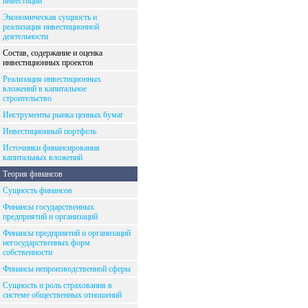
инвестиций
Экономическая сущность и
реализация инвестиционной
деятельности
Состав, содержание и оценка
инвестиционных проектов
Реализация инвестиционных
вложений в капитальное
строительство
Инструменты рынка ценных бумаг
Инвестиционный портфель
Источники финансирования
капитальных вложений
Теория финансов
Сущность финансов
Финансы государственных
предприятий и организаций
Финансы предприятий и организаций
негосударственных форм
собственности
Финансы непроизводственной сферы
Сущность и роль страхования в
системе общественных отношений