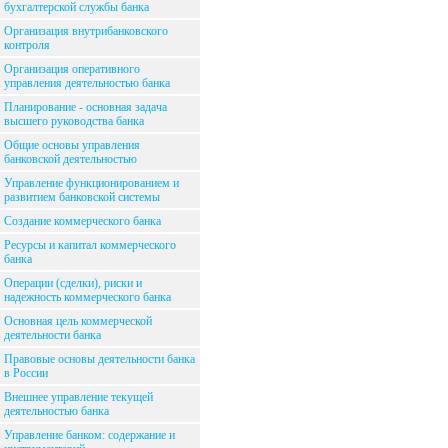
бухгалтерской службы банка
Организация внутрибанковского
контроля
Организация оперативного
управления деятельностью банка
Планирование - основная задача
высшего руководства банка
Общие основы управления
банковской деятельностью
Управление функционированием и
развитием банковской системы
Создание коммерческого банка
Ресурсы и капитал коммерческого
банка
Операции (сделки), риски и
надежность коммерческого банка
Основная цель коммерческой
деятельности банка
Правовые основы деятельности банка
в России
Внешнее управление текущей
деятельностью банка
Управление банком: содержание и