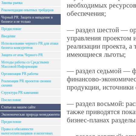
Законы рынка
необходимых ресурсов 
Рекомендации опытных трейдеров
обеспечения;
Черный PR. Защита и нападение в
бизнесе и не только
— раздел шестой — орг
Предисловие
Введение
управления проектом 
Использование черного PR для атаки
реализации проекта, а
бизнеса конкурентов
имеющиеся льготы;
Защита от атак Черного PR
Методы работы со Средствами
Массовой Информации
— раздел седьмой — ф
Организация PR работы
финансово-экономичес
Реализация PR проектов своими
силами
продукции, источники 
Структура PR кампании
Послесловие
— раздел восьмой: рас
Статьи на нашем сайте
также приводятся пока
Экономическая природа менеджмента
бизнес-планах разделы
Предисловие
Права и обязанности
налогоплательщиков и налоговых