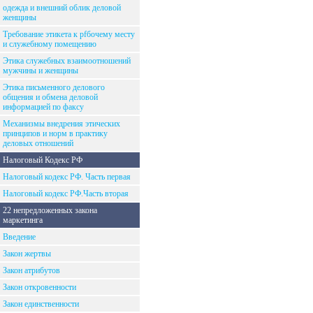
одежда и внешний облик деловой
женщины
Требование этикета к рfбочему месту
и служебному помещению
Этика служебных взаимоотношений
мужчины и женщины
Этика письменного делового
общения и обмена деловой
информацией по факсу
Механизмы внедрения этических
принципов и норм в практику
деловых отношений
Налоговый Кодекс РФ
Налоговый кодекс РФ. Часть первая
Налоговый кодекс РФ.Часть вторая
22 непредложенных закона
маркетинга
Введение
Закон жертвы
Закон атрибутов
Закон откровенности
Закон единственности