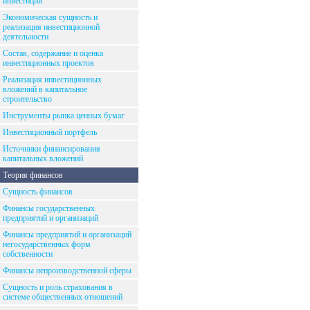
инвестиций
Экономическая сущность и
реализация инвестиционной
деятельности
Состав, содержание и оценка
инвестиционных проектов
Реализация инвестиционных
вложений в капитальное
строительство
Инструменты рынка ценных бумаг
Инвестиционный портфель
Источники финансирования
капитальных вложений
Теория финансов
Сущность финансов
Финансы государственных
предприятий и организаций
Финансы предприятий и организаций
негосударственных форм
собственности
Финансы непроизводственной сферы
Сущность и роль страхования в
системе общественных отношений