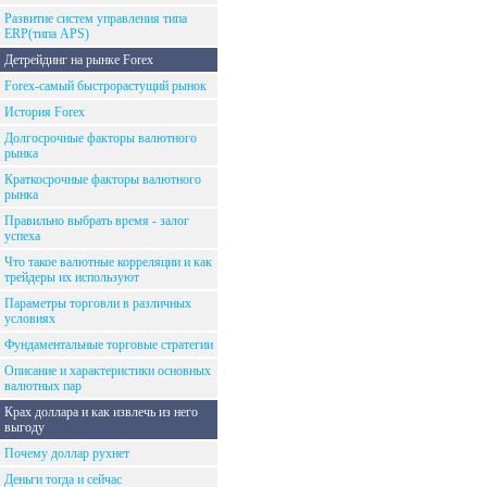
Развитие систем управления типа
ERP(типа APS)
Детрейдинг на рынке Forex
Forex-самый быстрорастущий рынок
История Forex
Долгосрочные факторы валютного
рынка
Краткосрочные факторы валютного
рынка
Правильно выбрать время - залог
успеха
Что такое валютные корреляции и как
трейдеры их используют
Параметры торговли в различных
условиях
Фундаментальные торговые стратегии
Описание и характеристики основных
валютных пар
Крах доллара и как извлечь из него
выгоду
Почему доллар рухнет
Деньги тогда и сейчас