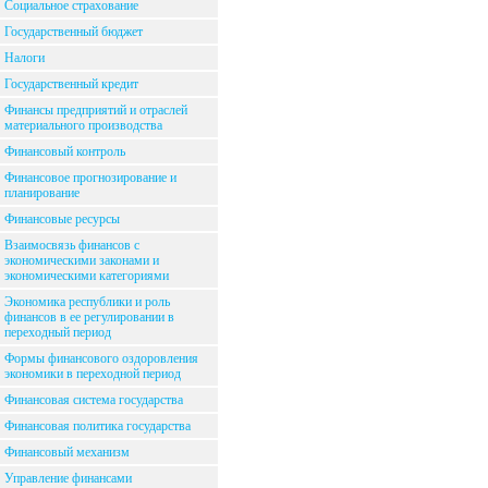
Социальное страхование
Государственный бюджет
Налоги
Государственный кредит
Финансы предприятий и отраслей
материального производства
Финансовый контроль
Финансовое прогнозирование и
планирование
Финансовые ресурсы
Взаимосвязь финансов с
экономическими законами и
экономическими категориями
Экономика республики и роль
финансов в ее регулировании в
переходный период
Формы финансового оздоровления
экономики в переходной период
Финансовая система государства
Финансовая политика государства
Финансовый механизм
Управление финансами