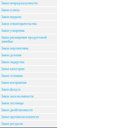
Закон непредсказуемости
Закон успеха
Закон неудачи
Закон очковтирательства
Закон ускорения
Закон расширения продуктовой
линейки
Закон перспективы
Закон деления
Закон лидерства
Закон категории
Закон сознания
Закон восприятия
Закон фокуса
Закон эксклюзивности
Закон лестницы
Закон двойственности
Закон противоположности
Закон ресурсов