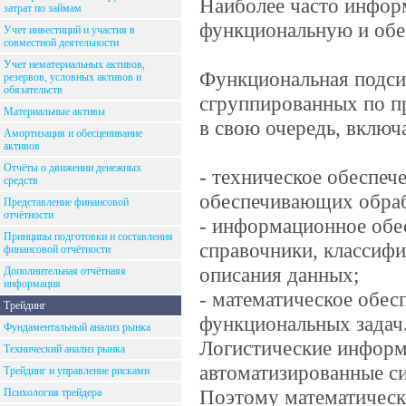
Наиболее часто инфор
затрат по займам
функциональную и об
Учет инвестиций и участия в
совместной деятельности
Учет нематериальных активов,
Функциональная подси
резервов, условных активов и
обязательств
сгруппированных по п
Материальные активы
в свою очередь, включ
Амортизация и обесценивание
активов
Отчёты о движении денежных
- техническое обеспече
средств
обеспечивающих обраб
Представление финансовой
отчётности
- информационное обес
Принципы подготовки и составления
справочники, классифи
финансовой отчётности
описания данных;
Дополнительная отчётнаяя
информация
- математическое обес
Трейдинг
функциональных задач
Фундаментальный анализ рынка
Логистические информ
Технический анализ рынка
автоматизированные с
Трейдинг и управление рисками
Поэтому математическ
Психология трейдера