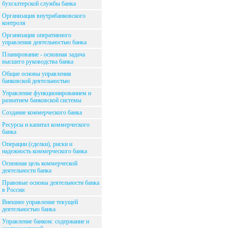
бухгалтерской службы банка
Организация внутрибанковского
контроля
Организация оперативного
управления деятельностью банка
Планирование - основная задача
высшего руководства банка
Общие основы управления
банковской деятельностью
Управление функционированием и
развитием банковской системы
Создание коммерческого банка
Ресурсы и капитал коммерческого
банка
Операции (сделки), риски и
надежность коммерческого банка
Основная цель коммерческой
деятельности банка
Правовые основы деятельности банка
в России
Внешнее управление текущей
деятельностью банка
Управление банком: содержание и