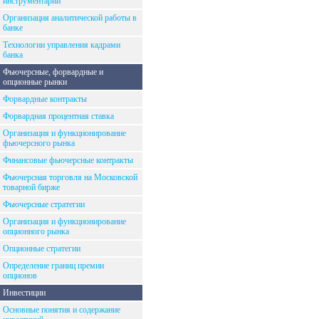
инструментарий
Организация аналитической работы в
банке
Технологии управления кадрами
банка
Фьючерсные, форвардные и
опционные рынки
Форвардные контракты
Форвардная процентная ставка
Организация и функционирование
фьючерсного рынка
Финансовые фьючерсные контракты
Фьючерсная торговля на Московской
товарной бирже
Фьючерсные стратегии
Организация и функционирование
опционного рынка
Опционные стратегии
Определение границ премии
опционов
Инвестиции
Основные понятия и содержание