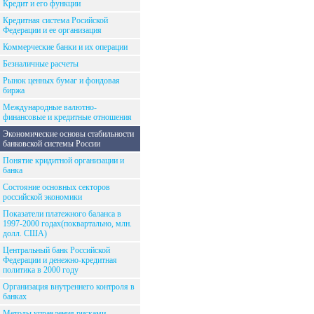
Кредит и его функции
Кредитная система Росийской
Федерации и ее организация
Коммерческие банки и их операции
Безналичные расчеты
Рынок ценных бумаг и фондовая
биржа
Международные валютно-
финансовые и кредитные отношения
Экономические основы стабильности
банковской системы России
Понятие кридитной организации и
банка
Состояние основных секторов
российской экономики
Показатели платежного баланса в
1997-2000 годах(поквартально, млн.
долл. США)
Центральный банк Российской
Федерации и денежно-кредитная
политика в 2000 году
Организация внутреннего контроля в
банках
Методы управления рисками