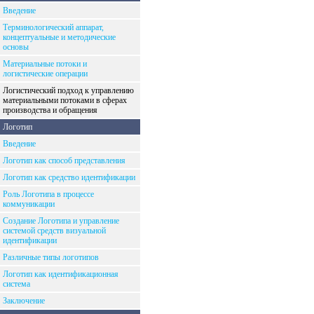
Введение
Терминологический аппарат,
концептуальные и методические
основы
Материальные потоки и
логистические операции
Логистический подход к управлению
материальными потоками в сферах
производства и обращения
Логотип
Введение
Логотип как способ представления
Логотип как средство идентификации
Роль Логотипа в процессе
коммуникации
Создание Логотипа и управление
системой средств визуальной
идентификации
Различные типы логотипов
Логотип как идентификационная
система
Заключение