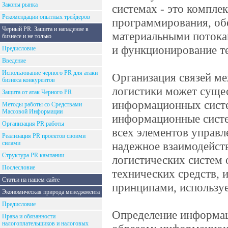
Законы рынка
системах - это компле
Рекомендации опытных трейдеров
программирования, об
Черный PR. Защита и нападение в
материальными потока
бизнесе и не только
и функционирование те
Предисловие
Введение
Использование черного PR для атаки
Организация связей м
бизнеса конкурентов
логистики может суще
Защита от атак Черного PR
информационных систем
Методы работы со Средствами
Массовой Информации
информационные сист
Организация PR работы
всех элементов управл
Реализация PR проектов своими
силами
надежное взаимодейст
Структура PR кампании
логистических систем
Послесловие
технических средств, 
Статьи на нашем сайте
принципами, использу
Экономическая природа менеджмента
Предисловие
Определение информа
Права и обязанности
налогоплательщиков и налоговых