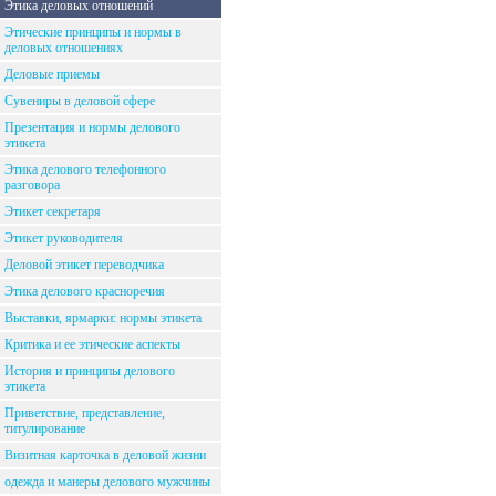
Этика деловых отношений
Этические принципы и нормы в
деловых отношениях
Деловые приемы
Сувениры в деловой сфере
Презентация и нормы делового
этикета
Этика делового телефонного
разговора
Этикет секретаря
Этикет руководителя
Деловой этикет переводчика
Этика делового красноречия
Выставки, ярмарки: нормы этикета
Критика и ее этические аспекты
История и принципы делового
этикета
Приветствие, представление,
титулирование
Визитная карточка в деловой жизни
одежда и манеры делового мужчины