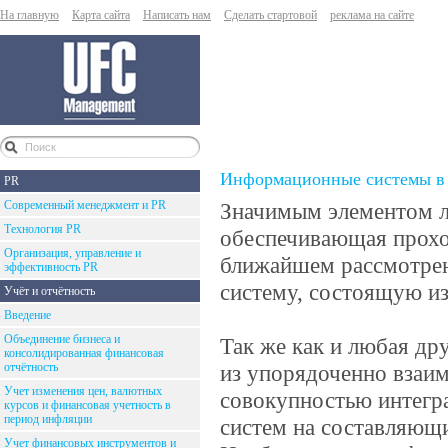
На главную
Карта сайта
Написать нам
Сделать стартовой
реклама на сайте
Информационные системы в 
PR
Современный менеджмент и PR
Значимым элементом л
Технология PR
обеспечивающая прохо
Организация, управление и
ближайшем рассмотрен
эффективность PR
систему, состоящую из
Учёт и отчётность
Введение
Объединение бизнеса и
Так же как и любая др
консолидированная финансовая
отчётность
из упорядоченно взаим
Учет изменения цен, валютных
совокупностью интегр
курсов и финансовая учетность в
период инфляции
систем на составляющи
Учет финансовых инструментов и