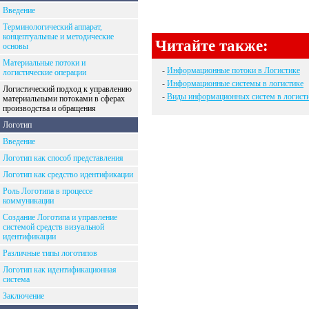
Введение
Терминологический аппарат,
концептуальные и методические
Читайте также:
основы
Материальные потоки и
-
Информационные потоки в Логистике
логистические операции
-
Информационные системы в логистике
Логистический подход к управлению
-
Виды информационных систем в логист
материальными потоками в сферах
производства и обращения
Логотип
Введение
Логотип как способ представления
Логотип как средство идентификации
Роль Логотипа в процессе
коммуникации
Создание Логотипа и управление
системой средств визуальной
идентификации
Различные типы логотипов
Логотип как идентификационная
система
Заключение