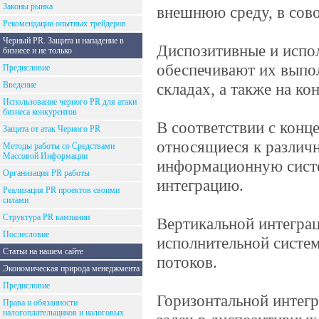
Законы рынка
внешнюю среду, в сов
Рекомендации опытных трейдеров
Черный PR. Защита и нападение в
Диспозитивные и испо
бизнесе и не только
обеспечивают их выпол
Предисловие
Введение
складах, а также на к
Использование черного PR для атаки
бизнеса конкурентов
В соответствии с кон
Защита от атак Черного PR
относящиеся к различ
Методы работы со Средствами
Массовой Информации
информационную систе
Организация PR работы
интеграцию.
Реализация PR проектов своими
силами
Структура PR кампании
Вертикальной интеграц
Послесловие
исполнительной систе
Статьи на нашем сайте
потоков.
Экономическая природа менеджмента
Предисловие
Горизонтальной интег
Права и обязанности
налогоплательщиков и налоговых