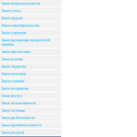
Закон непредсказуемости
Закон успеха
Закон неудачи
Закон очковтирательства
Закон ускорения
Закон расширения продуктовой
линейки
Закон перспективы
Закон деления
Закон лидерства
Закон категории
Закон сознания
Закон восприятия
Закон фокуса
Закон эксклюзивности
Закон лестницы
Закон двойственности
Закон противоположности
Закон ресурсов