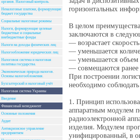
задач в диспозитивных
органов. Налоговый контроль.
горизонтальных инфор
Неналоговые платежи, формирующие
бюджет государства
Социальные налоговые режимы
В целом преимуществ
Налоги, формирующие целевые
заключаются в следую
бюджетные и социальные
внебюджетные фонды
— возрастает скорост
Налоги на доходы физических лиц
— уменьшается количе
Налогообложение юридических лиц
— уменьшается объем 
Налоговоя система и налоговая
политика государства.
— совмещаются ранее 
Экономическая природа налогов.
При построении логис
Основы налогообложения.
необходимо соблюдать
Бухгалтерский и налоговый учёт
Налоговая система Украины
Введение
1. Принцип использов
Финансовый менеджмент
аппаратным модулем п
Основные положения
радиоэлектронной апп
Аудит
изделия. Модулем про
Антикризисное управление
предприятием
унифицированный, в о