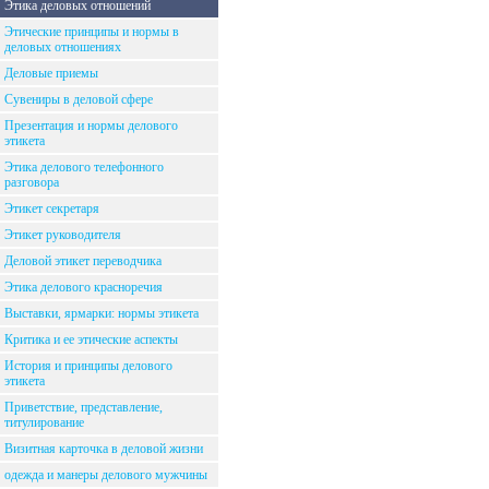
Этика деловых отношений
Этические принципы и нормы в
деловых отношениях
Деловые приемы
Сувениры в деловой сфере
Презентация и нормы делового
этикета
Этика делового телефонного
разговора
Этикет секретаря
Этикет руководителя
Деловой этикет переводчика
Этика делового красноречия
Выставки, ярмарки: нормы этикета
Критика и ее этические аспекты
История и принципы делового
этикета
Приветствие, представление,
титулирование
Визитная карточка в деловой жизни
одежда и манеры делового мужчины