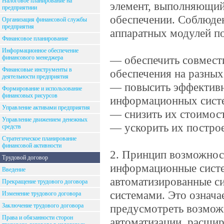
Налоговое планирование на
элемент, выполняющи
предприятиии
обеспечении. Соблюде
Организация финансовой службы
предприятия
аппаратных модулей по
Финансовое планирование
Информационное обеспечение
— обеспечить совмест
финансового менеджера
Финансовые инструменты в
обеспечения на разных
деятельности предприятия
— повысить эффективн
Формирование и использование
финансовых рисурсов
информационных сист
Управление активами предприятия
— снизить их стоимост
Управление движением денежных
— ускорить их постро
средств
Стратегическое планирование
финансовой активности
2. Принцип возможнос
Трудовой договор
информационные систе
Введение
автоматизированные с
Прекращение трудового договора
системами. Это означа
Изменение трудового договора
Заключение трудового договора
предусмотреть возмож
Права и обязанности сторон
автоматизации, расши