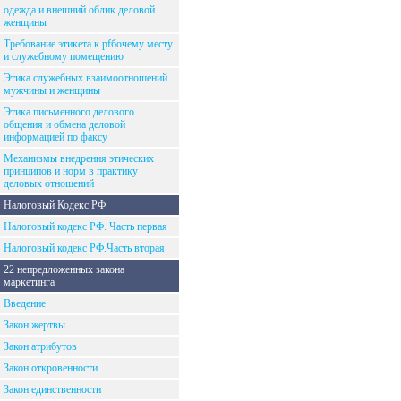
одежда и внешний облик деловой
женщины
Требование этикета к рfбочему месту
и служебному помещению
Этика служебных взаимоотношений
мужчины и женщины
Этика письменного делового
общения и обмена деловой
информацией по факсу
Механизмы внедрения этических
принципов и норм в практику
деловых отношений
Налоговый Кодекс РФ
Налоговый кодекс РФ. Часть первая
Налоговый кодекс РФ.Часть вторая
22 непредложенных закона
маркетинга
Введение
Закон жертвы
Закон атрибутов
Закон откровенности
Закон единственности