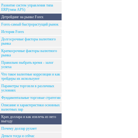
Развитие систем управления типа
ERP(типа APS)
Детрейдинг на рынке Forex
Forex-самый быстрорастущий рынок
История Forex
Долгосрочные факторы валютного
рынка
Краткосрочные факторы валютного
рынка
Правильно выбрать время - залог
успеха
Что такое валютные корреляции и как
трейдеры их используют
Параметры торговли в различных
условиях
Фундаментальные торговые стратегии
Описание и характеристики основных
валютных пар
Крах доллара и как извлечь из него
выгоду
Почему доллар рухнет
Деньги тогда и сейчас