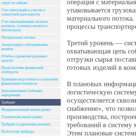
операция с материальны
затрат по займам
упаковывается грузова
Учет инвестиций и участия в
совместной деятельности
материального потока. 
Учет нематериальных активов,
процессы транспортиро
резервов, условных активов и
обязательств
Материальные активы
Третий уровень — сис
Амортизация и обесценивание
активов
охватывающая цепь со
Отчёты о движении денежных
отгрузки сырья постав
средств
готовых изделий в кон
Представление финансовой
отчётности
Принципы подготовки и составления
В плановых информаци
финансовой отчётности
логистическую систем
Дополнительная отчётнаяя
информация
осуществляется сквоз
Трейдинг
снабжение», что позво
Фундаментальный анализ рынка
производства, построе
Технический анализ рынка
требований в систему 
Трейдинг и управление рисками
Этим плановые систем
Психология трейдера