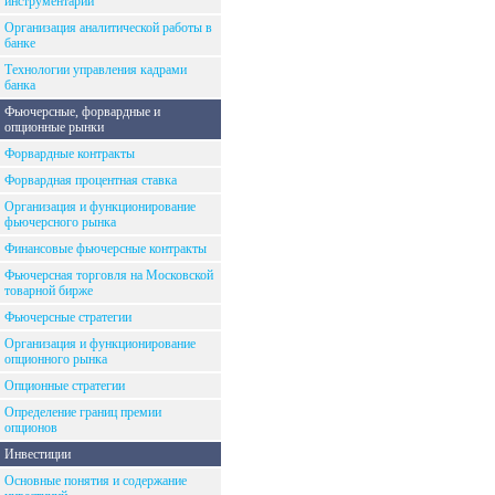
инструментарий
Организация аналитической работы в
банке
Технологии управления кадрами
банка
Фьючерсные, форвардные и
опционные рынки
Форвардные контракты
Форвардная процентная ставка
Организация и функционирование
фьючерсного рынка
Финансовые фьючерсные контракты
Фьючерсная торговля на Московской
товарной бирже
Фьючерсные стратегии
Организация и функционирование
опционного рынка
Опционные стратегии
Определение границ премии
опционов
Инвестиции
Основные понятия и содержание