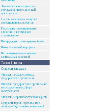
инвестиций
Экономическая сущность и
реализация инвестиционной
деятельности
Состав, содержание и оценка
инвестиционных проектов
Реализация инвестиционных
вложений в капитальное
строительство
Инструменты рынка ценных бумаг
Инвестиционный портфель
Источники финансирования
капитальных вложений
Теория финансов
Сущность финансов
Финансы государственных
предприятий и организаций
Финансы предприятий и организаций
негосударственных форм
собственности
Финансы непроизводственной сферы
Сущность и роль страхования в
системе общественных отношений