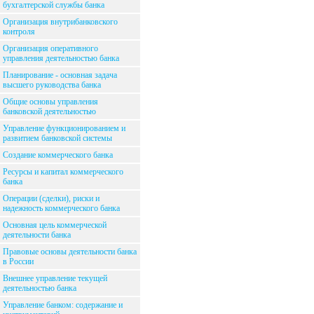
бухгалтерской службы банка
Организация внутрибанковского
контроля
Организация оперативного
управления деятельностью банка
Планирование - основная задача
высшего руководства банка
Общие основы управления
банковской деятельностью
Управление функционированием и
развитием банковской системы
Создание коммерческого банка
Ресурсы и капитал коммерческого
банка
Операции (сделки), риски и
надежность коммерческого банка
Основная цель коммерческой
деятельности банка
Правовые основы деятельности банка
в России
Внешнее управление текущей
деятельностью банка
Управление банком: содержание и