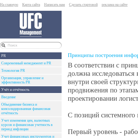
На главную
Карта сайта
Написать нам
Сделать стартовой
реклама на сайте
Принципы построения инфор
PR
Современный менеджмент и PR
В соответствии с прин
Технология PR
должна исследоваться 
Организация, управление и
внутри своей структур
эффективность PR
продвижения по этапам
Учёт и отчётность
проектировании логис
Введение
Объединение бизнеса и
консолидированная финансовая
отчётность
С позиций системного 
Учет изменения цен, валютных
курсов и финансовая учетность в
период инфляции
Первый уровень - рабо
Учет финансовых инструментов и