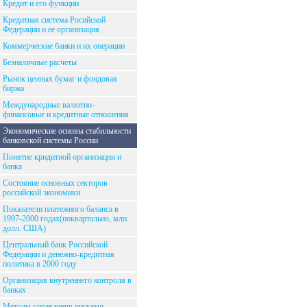
Кредит и его функции
Кредитная система Росийской
Федерации и ее организация
Коммерческие банки и их операции
Безналичные расчеты
Рынок ценных бумаг и фондовая
биржа
Международные валютно-
финансовые и кредитные отношения
Экономические основы стабильности
банковской системы России
Понятие кридитной организации и
банка
Состояние основных секторов
российской экономики
Показатели платежного баланса в
1997-2000 годах(поквартально, млн.
долл. США)
Центральный банк Российской
Федерации и денежно-кредитная
политика в 2000 году
Организация внутреннего контроля в
банках
Методы управления рисками