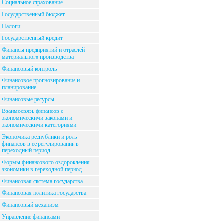
Социальное страхование
Государственный бюджет
Налоги
Государственный кредит
Финансы предприятий и отраслей
материального производства
Финансовый контроль
Финансовое прогнозирование и
планирование
Финансовые ресурсы
Взаимосвязь финансов с
экономическими законами и
экономическими категориями
Экономика республики и роль
финансов в ее регулировании в
переходный период
Формы финансового оздоровления
экономики в переходной период
Финансовая система государства
Финансовая политика государства
Финансовый механизм
Управление финансами