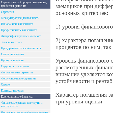
Стратегический процесс: концепции,
заемщиков при диффер
проблемы, решения
основных критериев:
Стратегия
Международная деятельность
Инновационный контекст
1) уровня финансового
Профессиональный контекст
Диверсификационный контекст
2) характера погашен
Зрелый контекст
процентов по ним, так 
Предпринимательский контекст
Стили управления
Уровень финансового с
Культура и власть
рассмотренных финанс
Структуры и системы
Формирование стратегии
внимание уделяется к
Формулирование стратегии
устойчивости и рентаб
Стратег
Контекст перемен
Характер погашения з
Корпоративные финансы
три уровня оценки:
Финансовые рынки, институты и
инструменты
Формы и источники финансирования