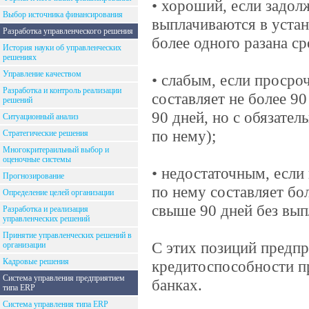
• хороший, если задол
Выбор источника финансирования
выплачиваются в устан
Разработка управленческого решения
более одного разана ср
История науки об управленческих
решениях
Управление качеством
• слабым, если просро
Разработка и контроль реализации
составляет не более 90
решений
90 дней, но с обязате
Ситуационный анализ
по нему);
Стратегические решения
Многокритераильный выбор и
оценочные системы
• недостаточным, если
Прогнозирование
по нему составляет бол
Определение целей организации
свыше 90 дней без вып
Разработка и реализация
управленческих решений
Принятие управленческих решений в
С этих позиций предпр
организации
Кадровые решения
кредитоспособности п
Система управления предприятием
банках.
типа ERP
Система управления типа ERP