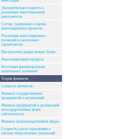
инвестиций
Экономическая сущность и
реализация инвестиционной
деятельности
Состав, содержание и оценка
инвестиционных проектов
Реализация инвестиционных
вложений в капитальное
строительство
Инструменты рынка ценных бумаг
Инвестиционный портфель
Источники финансирования
капитальных вложений
Теория финансов
Сущность финансов
Финансы государственных
предприятий и организаций
Финансы предприятий и организаций
негосударственных форм
собственности
Финансы непроизводственной сферы
Сущность и роль страхования в
системе общественных отношений