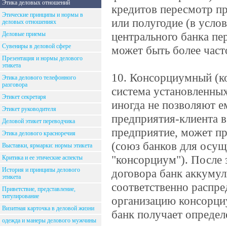
Этика деловых отношений
кредитов пересмотр пр
Этические принципы и нормы в
или полугодие (в усло
деловых отношениях
центрального банка пе
Деловые приемы
Сувениры в деловой сфере
может быть более част
Презентация и нормы делового
этикета
10. Консорциумный (ко
Этика делового телефонного
разговора
система установленны
Этикет секретаря
иногда не позволяют е
Этикет руководителя
предприятия-клиента в
Деловой этикет переводчика
предприятие, может пр
Этика делового красноречия
(союз банков для осущ
Выставки, ярмарки: нормы этикета
"консорциум"). После
Критика и ее этические аспекты
История и принципы делового
договора банк аккумул
этикета
соответственно распре
Приветствие, представление,
титулирование
организацию консорци
Визитная карточка в деловой жизни
банк получает определ
одежда и манеры делового мужчины