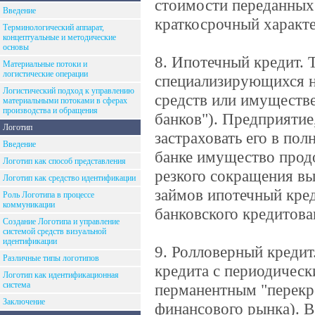
стоимости переданных 
Введение
краткосрочный характе
Терминологический аппарат,
концептуальные и методические
основы
8. Ипотечный кредит. 
Материальные потоки и
логистические операции
специализирующихся н
Логистический подход к управлению
средств или имуществе
материальными потоками в сферах
производства и обращения
банков"). Предприятие
Логотип
застраховать его в пол
Введение
банке имущество прод
Логотип как способ представления
резкого сокращения в
Логотип как средство идентификации
займов ипотечный кре
Роль Логотипа в процессе
коммуникации
банковского кредитова
Создание Логотипа и управление
системой средств визуальной
идентификации
9. Ролловерный кредит
Различные типы логотипов
кредита с периодическ
Логотип как идентификационная
система
перманентным "перекр
Заключение
финансового рынка). В