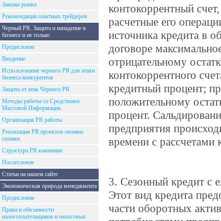
Законы рынка
контокоррентный счет,
Рекомендации опытных трейдеров
расчетные его операци
Черный PR. Защита и нападение в
источника кредита в 
бизнесе и не только
договоре максимальное
Предисловие
Введение
отрицательному остат
Использование черного PR для атаки
контокоррентного счет
бизнеса конкурентов
кредитный процент; пр
Защита от атак Черного PR
положительному остатк
Методы работы со Средствами
Массовой Информации
процент. Сальдировани
Организация PR работы
предприятия происход
Реализация PR проектов своими
силами
времени с рассчетами 
Структура PR кампании
Послесловие
Статьи на нашем сайте
3. Сезонный кредит с 
Экономическая природа менеджмента
Этот вид кредита пре
Предисловие
части оборотных актив
Права и обязанности
налогоплательщиков и налоговых