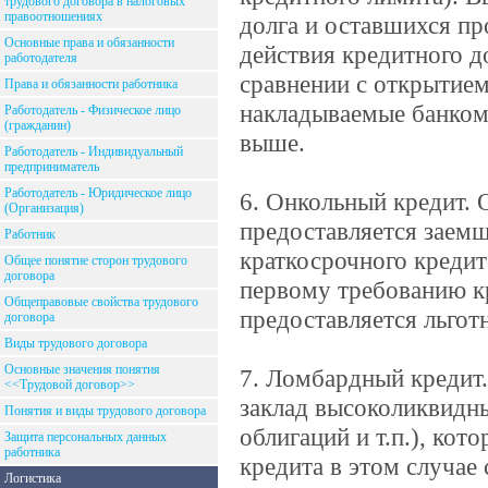
трудового договора в налоговых
правоотношениях
долга и оставшихся пр
Основные права и обязанности
действия кредитного д
работодателя
сравнении с открытие
Права и обязанности работника
накладываемые банком
Работодатель - Физическое лицо
(гражданин)
выше.
Работодатель - Индивидуальный
предприниматель
Работодатель - Юридическое лицо
6. Онкольный кредит. 
(Организация)
предоставляется заемщ
Работник
краткосрочного кредит
Общее понятие сторон трудового
договора
первому требованию к
Общеправовые свойства трудового
предоставляется льгот
договора
Виды трудового договора
Основные значения понятия
7. Ломбардный кредит.
<<Трудовой договор>>
заклад высоколиквидны
Понятия и виды трудового договора
облигаций и т.п.), кот
Защита персональных данных
работника
кредита в этом случае 
Логистика