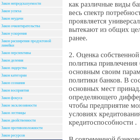
как различные виды ба
Закон непредсказуемости
весь спектр потребнос
Закон успеха
Закон неудачи
проявляется универсал
Закон очковтирательства
вытекают из общих цел
Закон ускорения
ранее.
Закон расширения продуктовой
линейки
Закон перспективы
2. Оценка собственно
Закон деления
политика привлечения 
Закон лидерства
основным своим парам
Закон категории
политики банков. В со
Закон сознания
основных мест принад
Закон восприятия
определяющего диффер
Закон фокуса
чтобы предприятие мог
Закон эксклюзивности
условиях кредитования
Закон лестницы
Закон двойственности
кредитоспособности .
Закон противоположности
Закон ресурсов
В современной банков