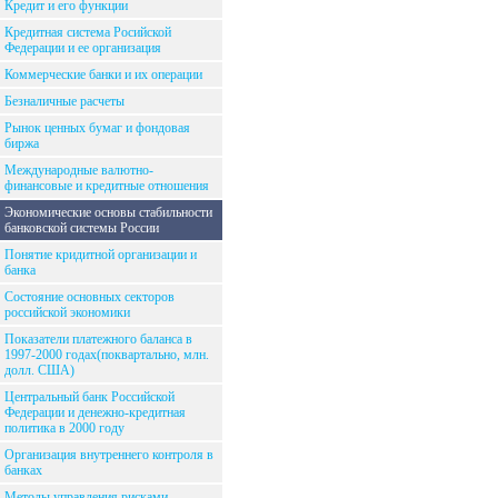
Кредит и его функции
Кредитная система Росийской
Федерации и ее организация
Коммерческие банки и их операции
Безналичные расчеты
Рынок ценных бумаг и фондовая
биржа
Международные валютно-
финансовые и кредитные отношения
Экономические основы стабильности
банковской системы России
Понятие кридитной организации и
банка
Состояние основных секторов
российской экономики
Показатели платежного баланса в
1997-2000 годах(поквартально, млн.
долл. США)
Центральный банк Российской
Федерации и денежно-кредитная
политика в 2000 году
Организация внутреннего контроля в
банках
Методы управления рисками