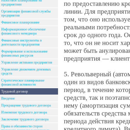
Налоговое планирование на
по предоставлению кре
предприятиии
линии. Для предприяти
Организация финансовой службы
предприятия
том, что оно использу
Финансовое планирование
реальными потребност
Информационное обеспечение
срок до одного года. 
финансового менеджера
Финансовые инструменты в
то, что он не носит ха
деятельности предприятия
может быть анулирова
Формирование и использование
финансовых рисурсов
предприятия — клиент
Управление активами предприятия
Управление движением денежных
5. Револьверный (авто
средств
один из видов банковс
Стратегическое планирование
финансовой активности
период, в течение кот
Трудовой договор
средств, так и поэтапн
Введение
нему (амортизация сум
Прекращение трудового договора
обязательств средства
Изменение трудового договора
Заключение трудового договора
периода действия кред
Права и обязанности сторон
кредитного лимита). 