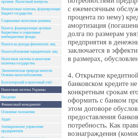
потребностями предпри
органов. Налоговый контроль.
с ежемесячным обслуж
Неналоговые платежи, формирующие
бюджет государства
процента по нему) кр
Социальные налоговые режимы
амортизация (погашен
Налоги, формирующие целевые
долга по размерам увя
бюджетные и социальные
внебюджетные фонды
предприятия в денежн
Налоги на доходы физических лиц
заключается в эффект
Налогообложение юридических лиц
в размерах, обусловл
Налоговоя система и налоговая
политика государства.
Экономическая природа налогов.
4. Открытие кредитной
Основы налогообложения.
банковском кредите не
Бухгалтерский и налоговый учёт
Налоговая система Украины
конкретным срокам его
Введение
оформить с банком пр
Финансовый менеджмент
этом договоре обуслов
Основные положения
предоставления банковс
Аудит
потребность. Как прав
Антикризисное управление
предприятием
вознаграждения (комис