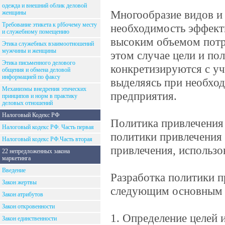
одежда и внешний облик деловой
Многообразие видов и 
женщины
Требование этикета к рfбочему месту
необходимость эффект
и служебному помещению
высоким объемом потр
Этика служебных взаимоотношений
мужчины и женщины
этом случае цели и по
Этика письменного делового
конкретизируются с уч
общения и обмена деловой
информацией по факсу
выделяясь при необхо
Механизмы внедрения этических
предприятия.
принципов и норм в практику
деловых отношений
Налоговый Кодекс РФ
Политика привлечения 
Налоговый кодекс РФ. Часть первая
политики привлечения
Налоговый кодекс РФ.Часть вторая
привлечения, использо
22 непредложенных закона
маркетинга
Введение
Разработка политики п
Закон жертвы
следующим основным 
Закон атрибутов
Закон откровенности
1. Определение целей 
Закон единственности