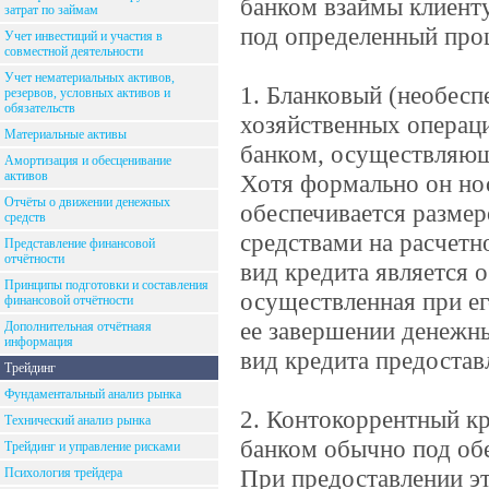
банком взаймы клиенту
затрат по займам
под определенный проц
Учет инвестиций и участия в
совместной деятельности
Учет нематериальных активов,
1. Бланковый (необесп
резервов, условных активов и
обязательств
хозяйственных операци
Материальные активы
банком, осуществляющ
Амортизация и обесценивание
активов
Хотя формально он нос
Отчёты о движении денежных
обеспечивается размер
средств
средствами на расчетно
Представление финансовой
отчётности
вид кредита является
Принципы подготовки и составления
осуществленная при ег
финансовой отчётности
ее завершении денежны
Дополнительная отчётнаяя
информация
вид кредита предостав
Трейдинг
Фундаментальный анализ рынка
2. Контокоррентный кр
Технический анализ рынка
банком обычно под обе
Трейдинг и управление рисками
При предоставлении э
Психология трейдера