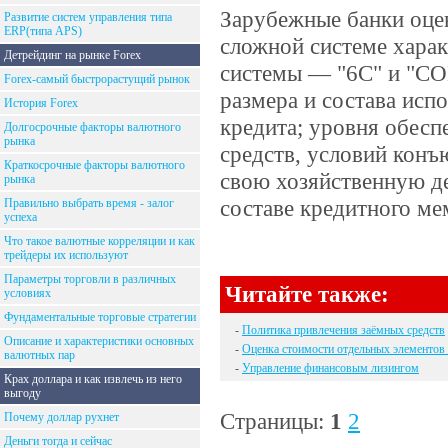
Зарубежные банки оце
Развитие систем управления типа
ERP(типа APS)
сложной системе харак
Детрейдинг на рынке Forex
системы — "6С" и "CO
Forex-самый быстрорастущий рынок
размера и состава исп
История Forex
кредита; уровня обесп
Долгосрочные факторы валютного
рынка
средств, условий кон
Краткосрочные факторы валютного
свою хозяйственную де
рынка
составе кредитного ме
Правильно выбрать время - залог
успеха
Что такое валютные корреляции и как
трейдеры их используют
Параметры торговли в различных
Читайте также:
условиях
Фундаментальные торговые стратегии
-
Политика привлечения заёмных средств
Описание и характеристики основных
-
Оценка стоимости отдельных элементов 
валютных пар
-
Управление финансовым лизингом
Крах доллара и как извлечь из него
выгоду
Страницы:
1
2
Почему доллар рухнет
Деньги тогда и сейчас