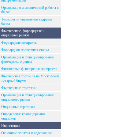
инструментарий
Организация аналитической работы в
банке
Технологии управления кадрами
банка
Фьючерсные, форвардные и
опционные рынки
Форвардные контракты
Форвардная процентная ставка
Организация и функционирование
фьючерсного рынка
Финансовые фьючерсные контракты
Фьючерсная торговля на Московской
товарной бирже
Фьючерсные стратегии
Организация и функционирование
опционного рынка
Опционные стратегии
Определение границ премии
опционов
Инвестиции
Основные понятия и содержание