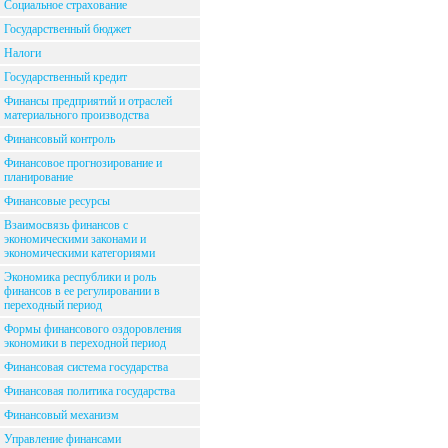
Социальное страхование
Государственный бюджет
Налоги
Государственный кредит
Финансы предприятий и отраслей
материального производства
Финансовый контроль
Финансовое прогнозирование и
планирование
Финансовые ресурсы
Взаимосвязь финансов с
экономическими законами и
экономическими категориями
Экономика республики и роль
финансов в ее регулировании в
переходный период
Формы финансового оздоровления
экономики в переходной период
Финансовая система государства
Финансовая политика государства
Финансовый механизм
Управление финансами