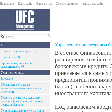
На главную
Карта сайта
Написать нам
Сделать стартовой
реклама на сайте
Управление привлечением ба
PR
Современный менеджмент и PR
В составе финансового
Технология PR
расширения хозяйстве
Организация, управление и
банковскому кредиту.
эффективность PR
привлекается в самых 
Учёт и отчётность
предприятий принимают
Введение
Объединение бизнеса и
банки (особенно в кре
консолидированная финансовая
отчётность
иностранного капитала
Учет изменения цен, валютных
курсов и финансовая учетность в
период инфляции
Под банковским креди
Учет финансовых инструментов и