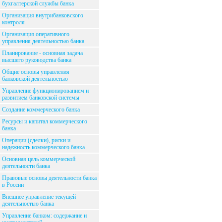
бухгалтерской службы банка
Организация внутрибанковского
контроля
Организация оперативного
управления деятельностью банка
Планирование - основная задача
высшего руководства банка
Общие основы управления
банковской деятельностью
Управление функционированием и
развитием банковской системы
Создание коммерческого банка
Ресурсы и капитал коммерческого
банка
Операции (сделки), риски и
надежность коммерческого банка
Основная цель коммерческой
деятельности банка
Правовые основы деятельности банка
в России
Внешнее управление текущей
деятельностью банка
Управление банком: содержание и