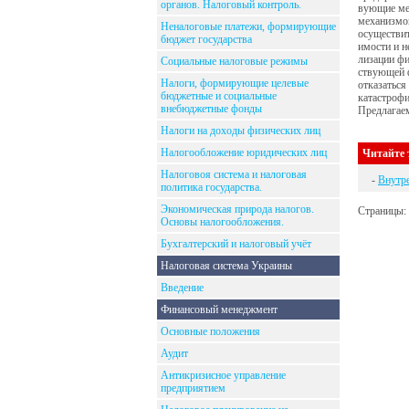
органов. Налоговый контроль.
вующие мер
механизмов
Неналоговые платежи, формирующие
осуществит
бюджет государства
имости и 
лизации фи
Социальные налоговые режимы
ствующей 
Налоги, формирующие целевые
отказаться
бюджетные и социальные
катастроф
внебюджетные фонды
Предлагаем
Налоги на доходы физических лиц
Налогообложение юридических лиц
Читайте 
Налоговоя система и налоговая
-
Внутр
политика государства.
Экономическая природа налогов.
Страницы:
Основы налогообложения.
Бухгалтерский и налоговый учёт
Налоговая система Украины
Введение
Финансовый менеджмент
Основные положения
Аудит
Антикризисное управление
предприятием