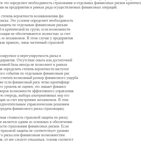
ев это определяет необходимость страхования и отдельных финансовых рисков критичес
ии на предприятии в рамках ряда осуществляемых финансовых операций.
 степень вероятности возникновения фи
риска. Это условие определяет необходимость
 защиты по отдельным финансовым рискам
 и критической их групп, если возможности
изации не обеспечиваются полностью за счет
 ее механизмов. В этом случае у предприятия
 как правило, лишь частичный страховой
озируемое и нерегулируемость риска в
дприятия. Отсутствие опыта или достаточной
онной базы иногда не позволяют в рамках
я определить степень вероятности наступле
вого события по отдельным финансовым рис
ассчитать возможный размер финансового ущерба
же если финансовый риск четко идентифици
его уровень не оценен, это лишает финансо
жеров возможности эффективного управления
ую очередь, выбора альтернативных мер его
ции за счет внутренних механизмов. В этих
редпочтительным управленческим решением
ередача финансового риска страховщику.
мая стоимость страховой защиты по риску.
е является одним из основных в обеспечении
сти страхования финансовых рисков. Если
страховой защиты не соответствует уровню
го риска или финансовым возможностям
я, от нее следует отказаться, усилив соответст