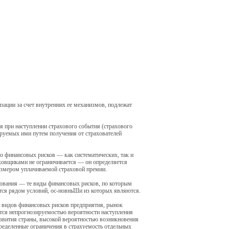
ации за счет внутренних ее механизмов, подлежат
 при наступлении страхового события (страхового
руемых ими путем получения от страхователей
о финансовых рисков — как систематических, так и
ховщиками не ограничивается — он определяется
размером уплачиваемой страховой премии.
хования — те виды финансовых рисков, по которым
тся рядом условий, ос-новньШи из которых являются.
ых видов финансовых рисков предприятия, рынок
ется непрогнозируемостью вероятности наступления
звития страны, высокой вероятностью возникновения
ределенные ограничения в страхуемость отдельных