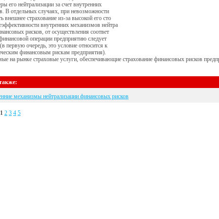
ы его нейтрализации за счет внутренних
. В отдельных случаях, при невозможности
ь внешнее страхование из-за высокой его сто
неэффективности внутренних механизмов нейтра
нансовых рисков, от осуществления соответ
финансовой операции предприятию следует
 (в первую очередь, это условие относится к
ическим финансовым рискам предприятия).
ые на рынке страховые услуги, обеспечивающие страхование финансовых рисков предп
также:
енние механизмы нейтрализации финансовых рисков
1
2
3
4
5