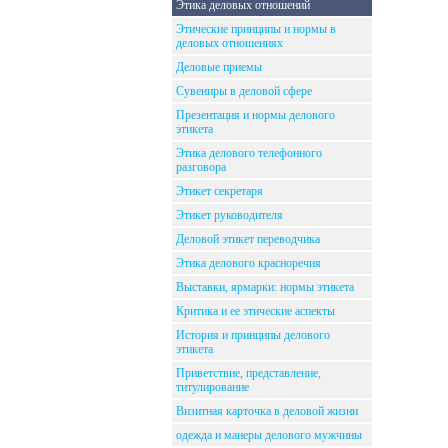
Этика деловых отношений
Этические принципы и нормы в
деловых отношениях
Деловые приемы
Сувениры в деловой сфере
Презентация и нормы делового
этикета
Этика делового телефонного
разговора
Этикет секретаря
Этикет руководителя
Деловой этикет переводчика
Этика делового красноречия
Выставки, ярмарки: нормы этикета
Критика и ее этические аспекты
История и принципы делового
этикета
Приветствие, представление,
титулирование
Визитная карточка в деловой жизни
одежда и манеры делового мужчины