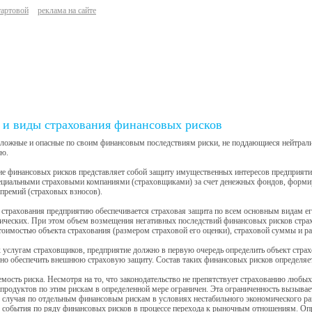
тартовой
реклама на сайте
и виды страхования финансовых рисков
ложные и опасные по своим финансовым последствиям риски, не поддающиеся нейтрализ
ию.
е финансовых рисков представляет собой защиту имущественных интересов предприятия
пециальными страховыми компаниями (страховщиками) за счет денежных фондов, форми
премий (страховых взносов).
 страхования предприятию обеспечивается страховая защита по всем основным видам ег
ических. При этом объем возмещения негативных последствий финансовых рисков стра
тоимостью объекта страхования (размером страховой его оценки), страховой суммы и 
 услугам страховщиков, предприятие должно в первую очередь определить объект стра
но обеспечить внешнюю страховую защиту. Состав таких финансовых рисков определяе
емость риска. Несмотря на то, что законодательство не препятствует страхованию люб
продуктов по этим рискам в определенной мере ограничен. Эта ограниченность вызыва
 случая по отдельным финансовым рискам в условиях нестабильного экономического ра
 события по ряду финансовых рисков в процессе перехода к рыночным отношениям. Оп