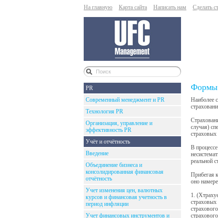
На главную
Карта сайта
Написать нам
Сделать с
Формы 
PR
Современный менеджмент и PR
Наиболее с
страхован
Технология PR
Страховани
Организация, управление и
случая) с
эффективность PR
страховых 
Учёт и отчётность
В процессе
Введение
несистемат
реальной с
Объединение бизнеса и
консолидированная финансовая
Прибегая к
отчётность
оно намере
Учет изменения цен, валютных
1. (Хтраху
курсов и финансовая учетность в
страховых 
период инфляции
страхового
Учет финансовых инструментов и
страхового