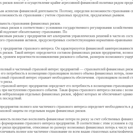
 рисков вносит и осуществление крайне агрессивной финансовой политики рядом предп
ым аспектам финансовой деятельности. Поэтому, определяя возможности страхования 
озможность их страхования с учетом страховых продуктов, предлагаемых рынком.
льность страхования финансовых рисков.
овых рисков в соответствии с условиями государственного регулирования хозяйственно
ий подлежит обязательному страхованию. По
нсовым рискам у предприятия нет альтернатив управленческих решений в части их соста
ного страхования активов, предусмотренных соответствующими нормативно-правовыми 
 у предприятия страхового интереса. Он характеризуется финансовой заинтересованнос
 рисков. Такой интерес определяется составом финансовых рисков предприятия, возмож
в, уровнем вероятности возникновения рискового события, размером возможного ущер
полный и частичный страховой интерес предприятий — страхователей финансовых риск
 его потребность в возмещении страховщиком полного объема финансовых потерь, пон
олный страховой интерес отражает необходимость обеспечения. страховщиком полной 
о риска.
страховой интерес предприятия определяет его потребность в возмещении страховщико
 при наступлении страхового события. Такая форма страхового интереса связана с во
 нейтрализации отдельных финансовых рисков, эффект которых не обеспечивает однак
х последствий.
предприятия полного или частичного страхового интереса определяет необходимость в
раховой защиты по отдельным видам финансовых рисков.
жность полностью восполнить финансовые потери по риску за счет собственных финансо
 формировании страхового интереса предприятия. В соответствии с этим условием в с
 риски предприятия, относимые по размеру возможных финансовых потерь к числу кат
спечивать полное или частичное страхование по всем видам страхуемых катастрофическ