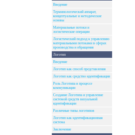
Введение
Терминологический аппарат,
концептуальные и методические
основы
Материальные потоки и
логистические операции
Логистический подход к управлению
материальными потоками в сферах
производства и обращения
Логотип
Введение
Логотип как способ представления
Логотип как средство идентификации
Роль Логотипа в процессе
коммуникации
Создание Логотипа и управление
системой средств визуальной
идентификации
Различные типы логотипов
Логотип как идентификационная
система
Заключение