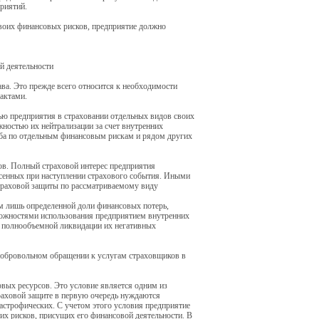
риятий.
своих финансовых рисков, предприятие должно
й деятельности
ва. Это прежде всего относится к необходимости
актами.
тью предприятия в страховании отдельных видов своих
ностью их нейтрализации за счет внутренних
ба по отдельным финансовым рискам и рядом других
ов. Полный страховой интерес предприятия
есенных при наступлении страхового события. Иными
страховой защиты по рассматриваемому виду
м лишь определенной доли финансовых потерь,
зможностями использования предприятием внутренних
о полнообъемной ликвидации их негативных
 добровольном обращении к услугам страховщиков в
вых ресурсов. Это условие является одним из
траховой защите в первую очередь нуждаются
астрофических. С учетом этого условия предприятие
их рисков, присущих его финансовой деятельности. В