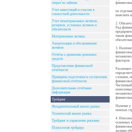
затрат по займам
финансовых
Учет инвестиций и участия в
по отдельн
совместной деятельности
выяснить в
Учет нематериальных активов,
2. Обязате
резервов, условных активов и
Ряд финанс
обязательств
предприят
таким фина
Материальные активы
обязатель
Амортизация и обесценивание
активов
3. Наличие
финансовых
Отчёты о движении денежных
механизмо
средств
факторов.
Представление финансовой
Различают 
отчётности
определяет
Принципы подготовки и составления
словами, п
финансовой отчётности
финансовог
Частичный 
Дополнительная отчётнаяя
понесенных
информация
механизмов
финансовы
Трейдинг
Наличие у 
Фундаментальный анализ рынка
поисках ст
Технический анализ рынка
4. Невозмо
Трейдинг и управление рисками
основных в
финансовые
Психология трейдера
должно обе