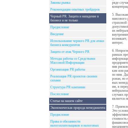
Законы рынка
ряде случа
концентрац
Рекомендации опытных трейдеров
5. Высокая
Черный PR. Защита и нападение в
нансового 
бизнесе и не только
страховой
допустимой
Предисловие
их нейтрал
Введение
внутренних
возникает,
Использование черного PR для атаки
интерес.
бизнеса конкурентов
6. Непрогн
Защита от атак Черного PR
рамках пре
Методы работы со Средствами
информаци
Массовой Информации
предприяти
ния риско
Организация PR работы
кам или р
по ним. Да
Реализация PR проектов своими
рован, но 
силами
вых менед
им, в перв
Структура PR кампании
нейтрализа
Послесловие
случаях п
является п
Статьи на нашем сайте
7. Приемле
Экономическая природа менеджмента
Это услови
Предисловие
эффективно
стоимость 
Права и обязанности
финансово
налогоплательщиков и налоговых
предприяти